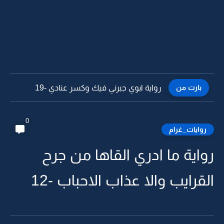
بارت من
رواية ابوي جبرني فيك وكسر عنادي -18
0
روايات_غرام
رواية ما ادري القاها من جرح
القرايب والا عذاب الاحباب -12