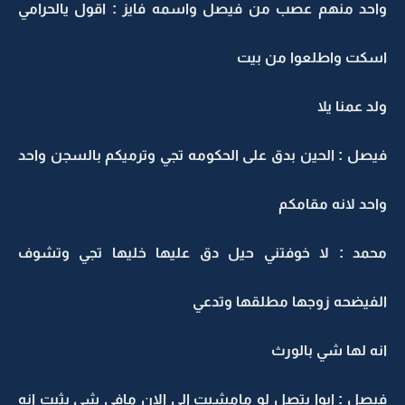
واحد منهم عصب من فيصل واسمه فايز : اقول يالحرامي
اسكت واطلعوا من بيت
ولد عمنا يلا
فيصل : الحين بدق على الحكومه تجي وترميكم بالسجن واحد
واحد لانه مقامكم
محمد : لا خوفتني حيل دق عليها خليها تجي وتشوف
الفيضحه زوجها مطلقها وتدعي
انه لها شي بالورث
فيصل : ايوا بتصل لو مامشيت الى الان مافي شي يثبت انه