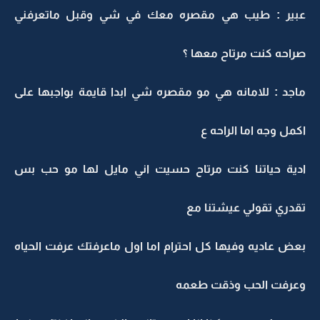
عبير : طيب هي مقصره معك في شي وقبل ماتعرفني
صراحه كنت مرتاح معها ؟
ماجد : للامانه هي مو مقصره شي ابدا قايمة بواجبها على
اكمل وجه اما الراحه ع
ادية حياتنا كنت مرتاح حسيت اني مايل لها مو حب بس
تقدري تقولي عيشتنا مع
بعض عاديه وفيها كل احترام اما اول ماعرفتك عرفت الحياه
وعرفت الحب وذقت طعمه