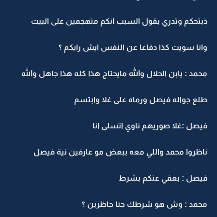
ذبتحكم وتدري بقول السبب انكم متهجمين على البيت
وانا سويت كذا دفاعا عن النفس ايش رايكم ؟
محمد : يابن الحلال والله مايحتاج هذا كله هذا جاهل والله
طلع جواله فيصل ورماه على غلا وابتسم
فيصل :غلا صوريهم ناوي اتسلى انا
ناظروا محمد واللي معه ببعض مو عارفين نية فيصل
فيصل : بعفي عنكم بشرط
محمد : وش هو شرطك حنا حاظرين ؟