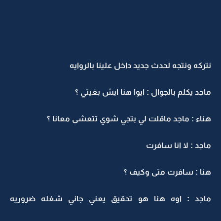
نتركه ونتجه لحدث جديد داخل علينا بالروايه
ماجد يكلم بالجوال : ايوا هنا ايش بغيتي ؟
هناء : ماجد ماقلت لي بتجي شوي تتعشى معانا ؟
ماجد : لا انا سافرت
هنا : سافرت متى وكيف ؟
ماجد : اوه هنا هو تحقيق يعني جاني شغله ضروريه