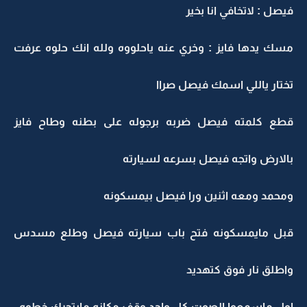
فيصل : لاتخافي انا بخير
مسك يدها فايز : وخري عنه ياحلووه ولله انك حلوه عرفت
تختار ياللي اسمك فيصل صراا
قطع كلمته فيصل ضربه برجوله على بطنه وطاح فايز
بالارض واتجه فيصل بسرعه لسيارته
ومحمد ومعه اثنين ورا فيصل بيمسكونه
قبل مايمسكونه فتح باب سيارته فيصل وطلع مسدس
واطلق نار فوق كتهديد
اول ماسمعوا الصوت كل واحد وقف مكانه مايتحرك خطوه