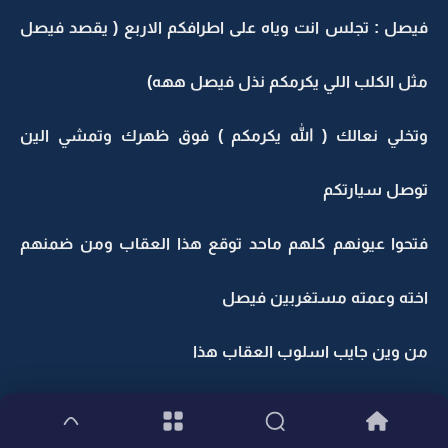
فيصل : تجلس انت وياه على اطرافكم الاربع ( يقصد فيصل
مثل الكلب اللي يكرمكم نذل فيصل ههه)
وتخلي نعالك ( الله يكرمكم ) فوق ظهرك وتمشي الين
توصل سيارتكم
فتحوا عيونهم كلهم ماحد توقع هذا العقاب ومن ضمنهم
اخته وعمته مستغربين فيصل
من وين جايب اسلوب العقاب هذا
فايز بعصبيه : انت مجنون تخسى اذبحني ولا اسويها