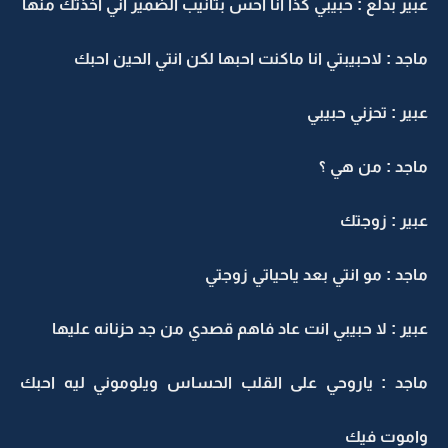
عبير بدلع : حبيبي كذا انا احس بتانيب الضمير اني اخذتك منها
ماجد : لاحبيبتي انا ماكنت احبها لكن انتي الحين احبك
عبير : تحزني حبيبي
ماجد : من هي ؟
عبير : زوجتك
ماجد : مو انتي بعد ياحياتي زوجتي
عبير : لا حبيبي انت عاد فاهم قصدي من جد حزنانه عليها
ماجد : ياروحي على القلب الحساس ويلوموني ليه احبك
واموت فيك