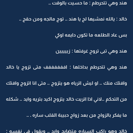
هند وهي تتحرطم : ما حسيت بالوقت ..
خالد : يالله نمشيها لج يا هند .. توج مالجه ومن حقج ..
بس عاد الطلعه ما تكون دايمه اوكي
هند وهي تبى تروح غرفتها : زييييين
هند وهي تتحرطم بداخلها : اففففففف متى تزوج يا خالد
وافتك منك .. او ليش اترياه هو يتزوج .. متى انا اتزوج وافتك
من التحكم ..لاني اذا اتريت خالد يتزوج اكيد بتريه وايد .. شكله
ما يفكر بالزواج من بعد زواج حبيبة القلب ساره . ..
خالد وهو راكب السياره متضايج وايد .. ويقول في نفسه :