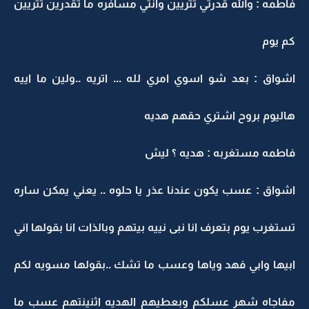
فاطمه : والله قدرتي تتريين وانتي مسافره ما تقدرين تتريين
كم يوم
اشواق : بعد شو اسوي امري لله ... اتريه ..ولين ما اييه
هاليوم بروح اشتري حقهم هديه
فاطمه مستغربه : هديه ؟ ليش
اشواق : عسب يكون عندنا عذر يا حلوه .. يعني يمكن ساره
تستغرب يوم بتعرف انا نبى نييه بيتهم وبالذات انا بقولها اني
ابيها وابي فهد وياها وعسب ما تشك ..بقولها مسويه لكم
مفاجاه شهر عسلكم وبعطيهم الهديه اثنينتهم عسب ما