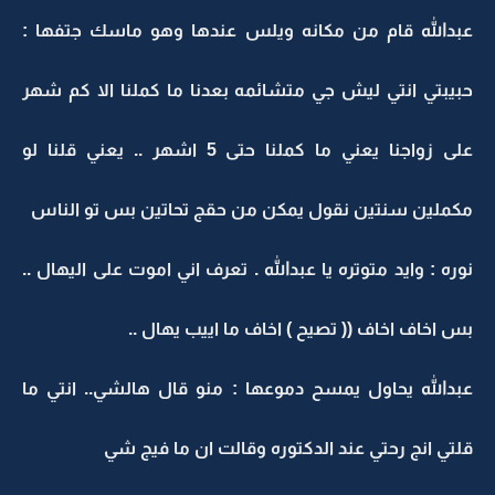
عبدالله قام من مكانه ويلس عندها وهو ماسك جتفها :
حبيبتي انتي ليش جي متشائمه بعدنا ما كملنا الا كم شهر
على زواجنا يعني ما كملنا حتى 5 اشهر .. يعني قلنا لو
مكملين سنتين نقول يمكن من حقج تحاتين بس تو الناس
نوره : وايد متوتره يا عبدالله . تعرف اني اموت على اليهال ..
بس اخاف اخاف (( تصيح ) اخاف ما اييب يهال ..
عبدالله يحاول يمسح دموعها : منو قال هالشي.. انتي ما
قلتي انج رحتي عند الدكتوره وقالت ان ما فيج شي