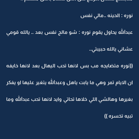
نوره : الحينه ..مالي نفس
عبدالله يحاول يقوم نوره : شو مالج نفس بعد .. يالله قومي
عشاني يالله حبيبتي..
((نوره متضايجه مب بس لانها تحب اليهال بعد لانها خايفه
ان الايام تمر وهي ما يابت ياهل وعبدالله يتغير عليها او يفكر
بغيرها وهالشي اللي خلاها تحاتي وايد لانها تحب عبدالله وما
تبيه تخسره ))