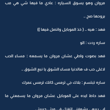
مروان وهو يسوق السياره : عادي ما فيها شي هي مب
بروحها صح ..
فهد : هيه .. ( خذ الموبايل واتصل فيها ))
ساره ردت : الو
فهد بصوت واطي عشان مروان ما يسمعه : مساء الحب
لاغلى حب ف هالدنيا مساء الشوق يا نبع الشوق ..
ساره تبتسم : بلاك جي ترمس كانك ترمس عمرك
فهد حاط ايده على الموبايل عشان مروان ما يسمعني ما
ابي ربيعي يشوفني اتغزل في مرتي حبيبتي