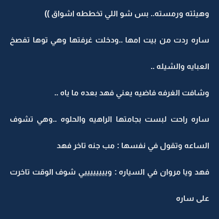
وهيئته ورمسته.. بس شو اللي تخططه اشواق ))
ساره ردت من بيت امها ..ودخلت غرفتها وهي توها تفصخ
العبايه والشيله ..
وشافت الغرفه فاضيه يعني فهد بعده ما ياه ..
ساره راحت لبست بجامتها الراهيه والحلوه ..وهي تشوف
الساعه وتقول في نفسها : مب جنه تاخر فهد
فهد ويا مروان في السياره : وييييييييي شوف الوقت تاخرت
على ساره