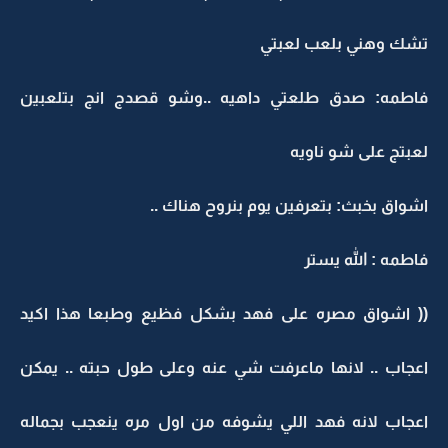
تشك وهني بلعب لعبتي
فاطمه: صدق طلعتي داهيه ..وشو قصدج انج بتلعبين
لعبتج على شو ناويه
اشواق بخبث: بتعرفين يوم بنروح هناك ..
فاطمه : الله يستر
(( اشواق مصره على فهد بشكل فظيع وطبعا هذا اكيد
اعجاب .. لانها ماعرفت شي عنه وعلى طول حبته .. يمكن
اعجاب لانه فهد اللي يشوفه من اول مره ينعجب بجماله