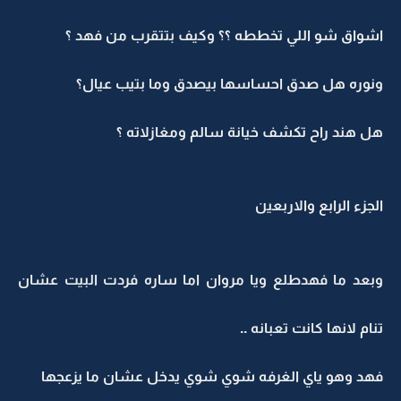
اشواق شو اللي تخططه ؟؟ وكيف بتتقرب من فهد ؟
ونوره هل صدق احساسها بيصدق وما بتيب عيال؟
هل هند راح تكشف خيانة سالم ومغازلاته ؟
الجزء الرابع والاربعين
وبعد ما فهدطلع ويا مروان اما ساره فردت البيت عشان
تنام لانها كانت تعبانه ..
فهد وهو ياي الغرفه شوي شوي يدخل عشان ما يزعجها