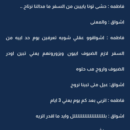
فاطمه : حشى تونا ياييبن من السفر ما مدالنا نرتاح ..
اشواق : والمعنى
فاطمه : اشواقوو عقلي شويه تعرفين يوم حد اييه من
السفر لازم الضيوف اييون ويزورونهم يعني تبين اودر
الضيوف واروح مب حلوه
اشواق: عيل متى تبينا نروح
فاطمه : اتريي بعد كم يوم يعني 3 ايام
اشواق : بللللللللللللللللللل وايد ما اقدر اتريه