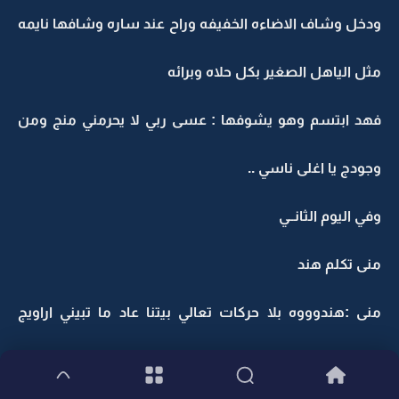
ودخل وشاف الاضاءه الخفيفه وراح عند ساره وشافها نايمه
مثل الياهل الصغير بكل حلاه وبرائه
فهد ابتسم وهو يشوفها : عسى ربي لا يحرمني منج ومن
وجودج يا اغلى ناسي ..
وفي اليوم الثانــي
منى تكلم هند
منى :هندوووه بلا حركات تعالي بيتنا عاد ما تبيني اراويج
سيارتي اليديده