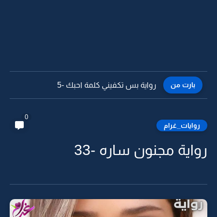
بارت من
رواية بس تكفيني كلمة احبك -5
0
روايات_غرام
رواية مجنون ساره -33