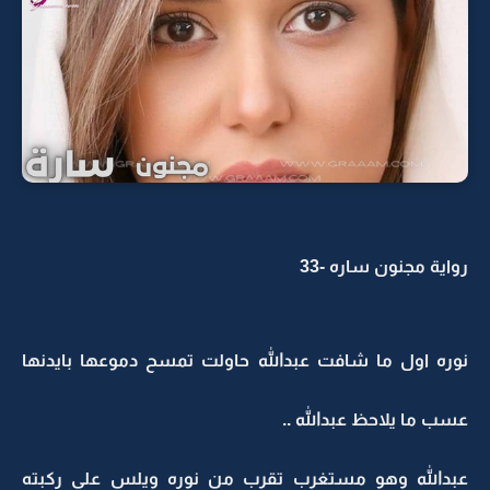
رواية مجنون ساره -33
نوره اول ما شافت عبدالله حاولت تمسح دموعها بايدنها
عسب ما يلاحظ عبدالله ..
عبدالله وهو مستغرب تقرب من نوره ويلس على ركبته