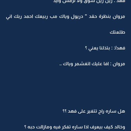
فهد : زين زين سوق ولا ترمس وايد
مروان بنظرة حقد " دريول وياك مب ربيعك احمد ربك اني
طلعتك
فهد/: : بتذلنا يعني ؟
مروان : افا عليك اتغشمر وياك ..
هل ساره راح تتغير على فهد ؟؟
وخالد كيف بيعرف اذا ساره تفكر فيه ومازالت حبه ؟