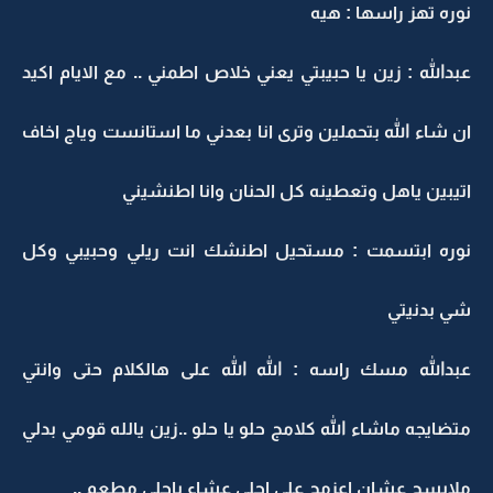
نوره تهز راسها : هيه
عبدالله : زين يا حبيبتي يعني خلاص اطمني .. مع الايام اكيد
ان شاء الله بتحملين وترى انا بعدني ما استانست وياج اخاف
اتيبين ياهل وتعطينه كل الحنان وانا اطنشيني
نوره ابتسمت : مستحيل اطنشك انت ريلي وحبيبي وكل
شي بدنيتي
عبدالله مسك راسه : الله الله على هالكلام حتى وانتي
متضايجه ماشاء الله كلامج حلو يا حلو ..زين يالله قومي بدلي
ملابسج عشان اعزمج على احلى عشاء باحلى مطعم ..