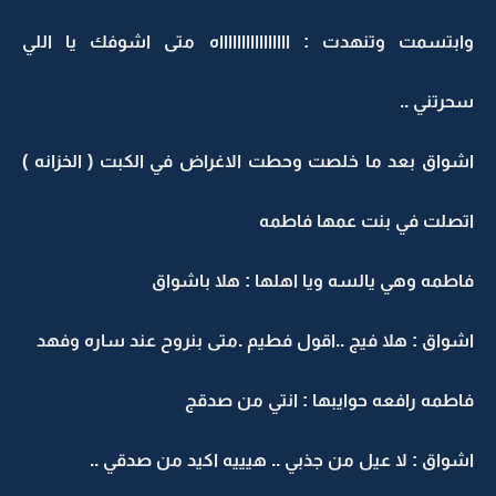
وابتسمت وتنهدت : ااااااااااااااااه متى اشوفك يا اللي
سحرتني ..
اشواق بعد ما خلصت وحطت الاغراض في الكبت ( الخزانه )
اتصلت في بنت عمها فاطمه
فاطمه وهي يالسه ويا اهلها : هلا باشواق
اشواق : هلا فيج ..اقول فطيم .متى بنروح عند ساره وفهد
فاطمه رافعه حوايبها : انتي من صدقج
اشواق : لا عيل من جذبي .. هيييه اكيد من صدقي ..