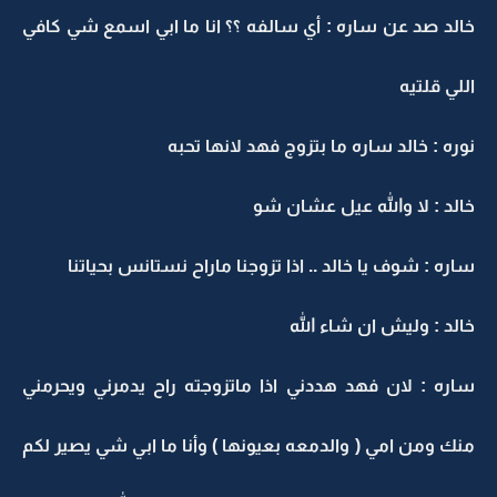
خالد صد عن ساره : أي سالفه ؟؟ انا ما ابي اسمع شي كافي
اللي قلتيه
نوره : خالد ساره ما بتزوج فهد لانها تحبه
خالد : لا والله عيل عشان شو
ساره : شوف يا خالد .. اذا تزوجنا ماراح نستانس بحياتنا
خالد : وليش ان شاء الله
ساره : لان فهد هددني اذا ماتزوجته راح يدمرني ويحرمني
منك ومن امي ( والدمعه بعيونها ) وأنا ما ابي شي يصير لكم