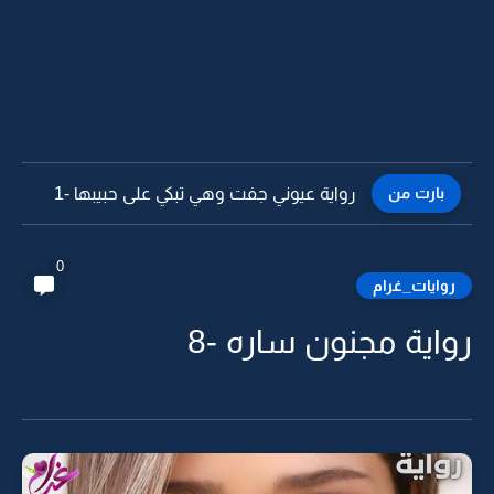
بارت من
رواية اشهقيني داخلك واتركيني -10 البارت الاخير
0
روايات_غرام
رواية مجنون ساره -8