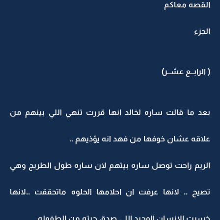
القصه معاكم
الجزء
( الرابــع عشــر)
بعد ما قالت ساره لخالد انها قررت تنهي اللي بينهم من
علاقه عشان خوفها من فهد انه يؤذيهم ..
الريم راحت توصل ساره بيتهم لان ساره طول الطريج وهي
تصيح .. لانها عرفت ان احلامها الحلوه ماتحققت ..لانها
خسرت الانسان الوحيد اللي صدق حبته من الطفوله..