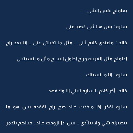
بعاملج نفس الشي
ساره : بس هالشي غصبا عني
خالد : ماعندي كلام ثاني .. مثل ما تخيلتي عني .. انا بعد راح
اعاملج مثل الغريبه وراح احاول انساج مثل ما نسيتيني .
ساره : انا ما نسيتك
خالد : آخر كلام يا ساره تبيني انا ولا فهد
ساره تفكر اذا ماخذت خالد صح راح تفقده بس هو ما
بيصيرله شي ولا بيتأذى .. بس اذا تزوجت خالد ..حياتهم بتدمر