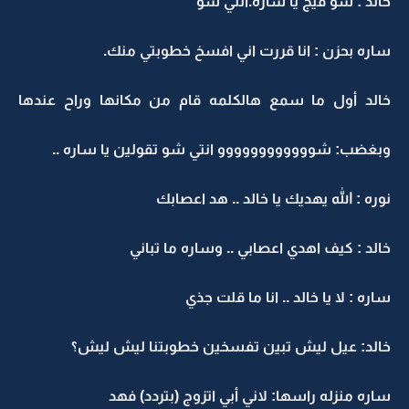
خالد : شو فيج يا ساره.انتي شو
ساره بحزن : انا قررت اني افسخ خطوبتي منك.
خالد أول ما سمع هالكلمه قام من مكانها وراح عندها
وبغضب: شوووووووووووو انتي شو تقولين يا ساره ..
نوره : الله يهديك يا خالد .. هد اعصابك
خالد : كيف اهدي اعصابي .. وساره ما تباني
ساره : لا يا خالد .. انا ما قلت جذي
خالد: عيل ليش تبين تفسخين خطوبتنا ليش ليش؟
ساره منزله راسها: لاني أبي اتزوج (بتردد) فهد