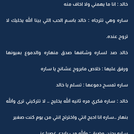
خالد : انا ما يهمني ولا اخاف منه
ساره وهي تترجاه : خالد باسم الحب اللي بينا الله يخليك لا
تروح عنده.
خالد صد لساره وشافها صدق منهاره والدموع بعيونها
ورفق عليها : خلاص مابروح عشانج يا ساره
ساره تمسح دموعها : تسلم يا خالد
خالد : ساره فكري مره ثانيه الله يخليج .. لا تتركيني ترى والله
بنهار ..ساره انا احبج انتي واخترتج انتي من يوم كنت صغير
ساره بحزن وضيق : والله مب بايدي غصبا عني