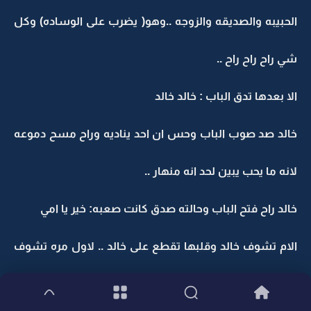
الحبيبه والصديقه والزوجه ..وهو( يضرب على الوساده) وكل
شي راح راح راح ..
الا بعدها تدق الباب : خالد خالد
خالد صد صوب الباب وحس ان احد يناديه وراح مسح دموعه
لانه ما يحب يبين لحد انه منهار ..
خالد راح فتح الباب وحالته صدق كانت صعبه: خير يا امي
الام تشوف خالد وقلبها تقطع على خالد .. لاول مره تشوف
حالته جذي شكله متبهدل ..وعيونه فيها الف لوم وحزن .