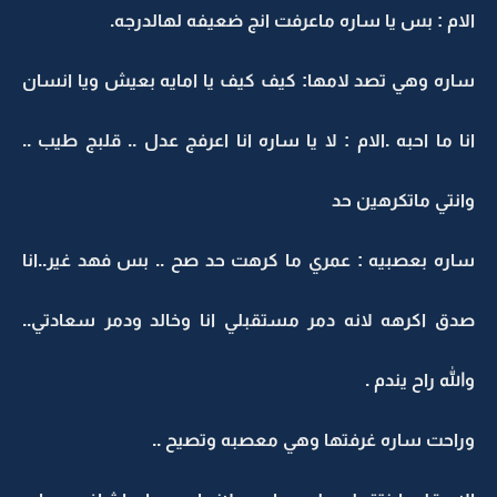
الام : بس يا ساره ماعرفت انج ضعيفه لهالدرجه.
ساره وهي تصد لامها: كيف كيف يا امايه بعيش ويا انسان
انا ما احبه .الام : لا يا ساره انا اعرفج عدل .. قلبج طيب ..
وانتي ماتكرهين حد
ساره بعصبيه : عمري ما كرهت حد صح .. بس فهد غير..انا
صدق اكرهه لانه دمر مستقبلي انا وخالد ودمر سعادتي..
والله راح يندم .
وراحت ساره غرفتها وهي معصبه وتصيح ..