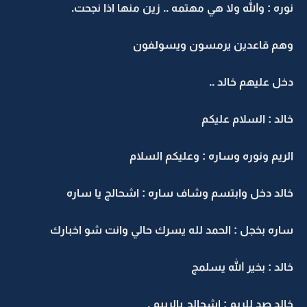
نوره : والله ولا هي مهتمه .. زين منها اذا نجحت.
وهم قاعدين يرمسون ويسولفون
دخل عليهم خالد ..
خالد : السلام عليكم
الريم ونوره وساره : وعليكم السلام
خالد دخل وابتسم وشاف ساره : اشحالج يا ساره
ساره بخجل : الحمد لله يسرك حالي وانت شو اخبارك
خالد : بخير الله يسلمج
خالد صد للريم : اشحالج يالرييم .