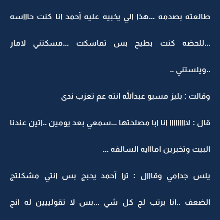
طالعته بصدمه ...هذا الي يخبيه عليه آحمد انا كنت حاااسه
...للحضه كنت بطيح بس تماسكت ...مسكتني لامار
..ويلستني ..
وقالت : بليز مسيو عبدالله انته عم تعزب ندى
قال : لااااااااا انا ابا مصلحتها ...سمعي بعد يومين ..اتين عندنا
البيت وتخبرين امااايه السالفه ...
يلس جدامي وقااال : ترا آحمد يحبج بس انتي مشكلتج
الضعف ..انا برتب لج كل شي ...بس لا تقولييين له انج