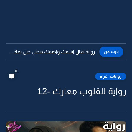
بارت من
رواية تعال اشمك واضمك ذبحني حيل بعادك -13
0
روايات_غرام
رواية للقلوب معارك -12