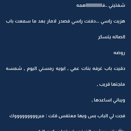
شفتيني ..فااااااااااااااهمه
هزيت راسي ...دفنت راسي فصدر لامار بعد ما سمعت باب
الصاله يتسكر
روضه
دقيت باب غرفه بنات عمي , ابويه رمسني اليوم , شمسه
ملجتها قريب ,
ويباني اساعدها ,
فجت لي الباب بس ويها معتفس قلت : مبروووووووووك