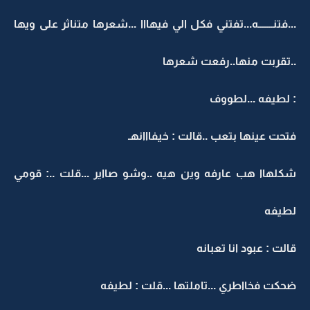
...فتنـــــــه...تفتني فكل الي فيهااا ...شعرها متناثر على ويها
..تقربت منها..رفعت شعرها
: لطيفه ...لطووف
فتحت عينها بتعب ..قالت : خيفااانهـ
شكلهاا هب عارفه وين هيه ..وشو صااير ...قلت ..: قومي
لطيفه
قالت : عبود انا تعبانه
ضحكت فخااطري ...تاملتها ...قلت : لطيفه