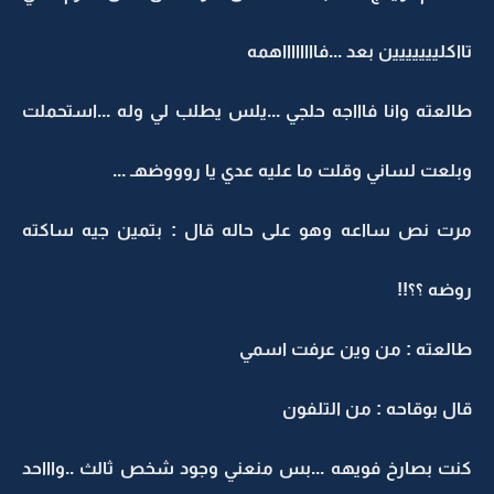
تااكلييييييين بعد ...فااااااااهمه
طالعته وانا فاااجه حلجي ...يلس يطلب لي وله ...استحملت
وبلعت لساني وقلت ما عليه عدي يا روووضهـ ...
مرت نص سااعه وهو على حاله قال : بتمين جيه ساكته
روضه ؟؟!!
طالعته : من وين عرفت اسمي
قال بوقاحه : من التلفون
كنت بصارخ فويهه ...بس منعني وجود شخص ثالث ..واااحد