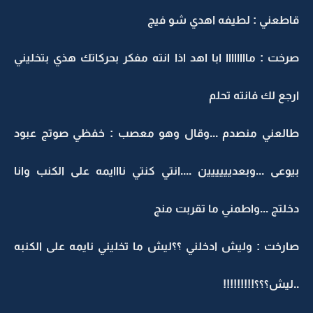
قاطعني : لطيفه اهدي شو فيج
صرخت : ماااااااا ابا اهد اذا انته مفكر بحركاتك هذي بتخليني
ارجع لك فانته تحلم
طالعني منصدم ...وقال وهو معصب : خفظي صوتج عبود
بيوعى ...وبعديييييين ....انتي كنتي نااايمه على الكنب وانا
دخلتج ...واطمني ما تقربت منج
صارخت : وليش ادخلني ؟؟ليش ما تخليني نايمه على الكنبه
..ليش؟؟؟!!!!!!!!!