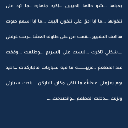
يعينها ...شو حالها الحييين ...اكيد منهاره ..ما ترد على
تلفونها ...ما ابا ادق على تلفون البيت ...ما ابا اسمع صوت
هااادف الحقييير ...قمت من على طاوله العشا ...رحت غرفتي
....شكلي تاخرت ...لبست على السريع ...وطلعت ...وقفت
عند المطعم ..غريبـــــــــه ما فيه سيارتات فالباركنات ...احيد
يوم يعزمني عبدالله ما نلقى مكان للباركن ...بندت سيارتي
ونزلت ....دخلت المطعم ...وانصدمت,,,,,