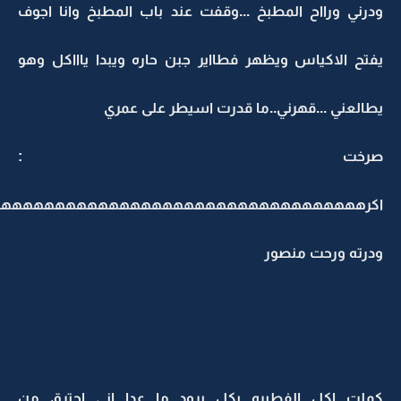
ودرني ورااح المطبخ ...وقفت عند باب المطبخ وانا اجوف
يفتح الاكياس ويظهر فطااير جبن حاره ويبدا ياااكل وهو
يطالعني ...قهرني..ما قدرت اسيطر على عمري
صرخت :
اكرههههههههههههههههههههههههههههههههههك
ودرته ورحت منصور
كملت اكل الفطيره بكل برود ما عدا اني احترق من