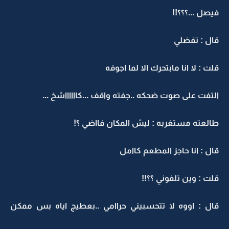
فيصل ...؟؟؟!!
قال : تفضلي
قلت : لا انا مابتحرك الا لما اجوفه
التفت على صوت ضحكه ..جفته واقف ...كااااااشخ ...
طالعته مستغربه : ليش المكان فااضي ؟!
قال : انا حاجز المطعم كاامل
قلت : وين تلفوني ؟؟!!
قال : اووه لا تتحسبيني حراامي ..بعطيج اياه بس ممكن