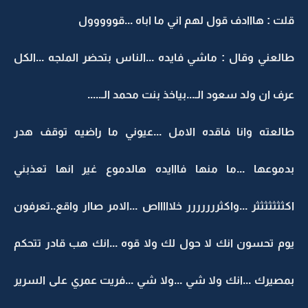
قلت : هااادف قول لهم اني ما اباه ...قووووول
طالعني وقال : ماشي فايده ...الناس بتحضر الملجه ...الكل
عرف ان ولد سعود الـ...بياخذ بنت محمد الـ.....
طالعته وانا فاقده الامل ...عيوني ما راضيه توقف هدر
بدموعها ...ما منها فااايده هالدموع غير انها تعذبني
اكثثثثثثثر ...واكثررررررر خلاااااص ...الامر صاار واقع..تعرفون
يوم تحسون انك لا حول لك ولا قوه ...انك هب قادر تتحكم
بمصيرك ...انك ولا شي ...ولا شي ...فريت عمري على السرير