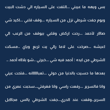
بس ويهه ما عيبني ...التفت على السياره الي دشت البيت
ويوم جفت شرطي نزل من السياره ...وقف قلبي ...اكيد شي
صااار لآحمد ...رحت اركض وقلبي بيوقف من الرعب الي
اعيشه ...صرخت على لاما رالي يت تربع وياي ..مسكت
الشرطي من ايده : آحمد فيه شي ...خبرني ..شو بلاااه آحمد ..
بعدها ما حسيت بالدنيا من حولي ...تعباااااانه ...فتحت عيني
وانا فالسرير ...رفعت راسي وانا فغرفتي...سحبت عمري من
السرير..وقفت عند الدري...جفت الشرطي يالس مجااابل