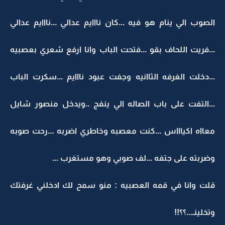
الصوب الي ينام هو فيه ...كان نااايم عدالي ...نااايم عدالي
...فريت اللحاف بقو ...فتحت الباب وانا ارفع شعري بعصبيه
...دخلت الغرفه الثاانيه وجفت عبود نااايم ...سكرت الباب
...التفت على باب الصاله الي ينفج ..ويدخل منصور شايل
معااه اكياااس ...كنت معصبه وخاطري اضربه ...رحت صوبه
وضربته على جتفه ...لف صوبي وهو مستغرب ...
قلت وانا في قمه العصبيه : منو سمح لك ادخلني غرفتك
وتخلينـ...؟؟!!