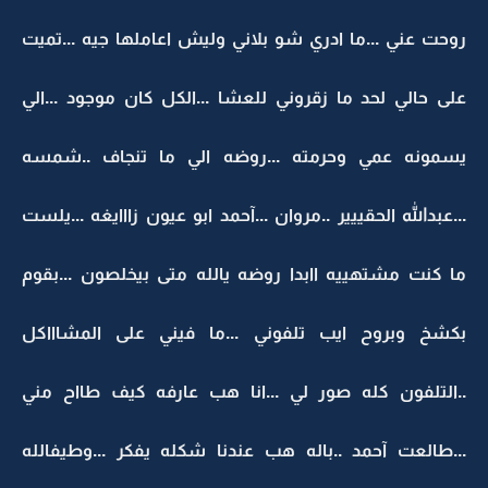
روحت عني ...ما ادري شو بلاني وليش اعاملها جيه ...تميت
على حالي لحد ما زقروني للعشا ...الكل كان موجود ...الي
يسمونه عمي وحرمته ...روضه الي ما تنجاف ..شمسه
...عبدالله الحقييير ..مروان ...آحمد ابو عيون زااايغه ...يلست
ما كنت مشتهييه اابدا روضه يالله متى بيخلصون ...بقوم
بكشخ وبروح ايب تلفوني ...ما فيني على المشاااكل
..التلفون كله صور لي ...انا هب عارفه كيف طااح مني
...طالعت آحمد ..باله هب عندنا شكله يفكر ...وطيفالله