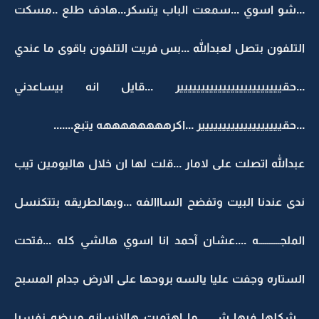
...شو اسوي ...سمعت الباب يتسكر...هادف طلع ..مسكت
التلفون بتصل لعبدالله ...بس فريت التلفون باقوى ما عندي
...حقيييييييييييييييييييييييير ...قايل انه بيساعدني
...حقييييييييييييييييييير ...اكرههههههههه يتبع.......
عبدالله اتصلت على لامار ...قلت لها ان خلال هاليومين تيب
ندى عندنا البيت وتفضح السااالفه ...وبهالطريقه بتتكنسل
الملجــــــــــه ....عشان آحمد انا اسوي هالشي كله ...فتحت
الستاره وجفت عليا يالسه بروحها على الارض جدام المسبح
...شكلها فيها شي ..ما اهتميت هالانسانه مريضه نفسيا