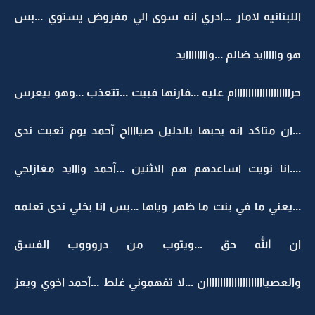
اللبنانيه لامار ...ادري انه سوى الي مفروض يستوي ...بس
هو وااااايد ضالم ...واااااااايد
حراااااااااااااااااااام عليه ...فارنها فبيت ...تتعذب ...وهو بيعرس
...ان متاكد انه يحبها بالدليل صيااااح آحمد يوم تعبت ندى
....انا نويت اساعدهم هم الاثنين ...آحمد وااايد مغازلجي
...يعني ما في بنت ما ظهر وياها ...بس انا بخلي ندى تعلمه
ان الله حق ...ويتوب من دروووب الفسق
والعصيااااااااااااااااااااان ...لا تفهموني غلط ...آحمد اخوي ويعز