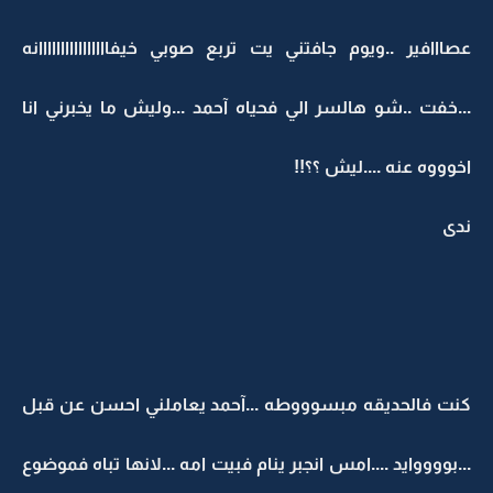
عصااافير ..ويوم جافتني يت تربع صوبي خيفاااااااااااااااانه
...خفت ..شو هالسر الي فحياه آحمد ...وليش ما يخبرني انا
اخوووه عنه ....ليش ؟؟!!
ندى
كنت فالحديقه مبسوووطه ...آحمد يعاملني احسن عن قبل
...بووووايد ....امس انجبر ينام فبيت امه ...لانها تباه فموضوع