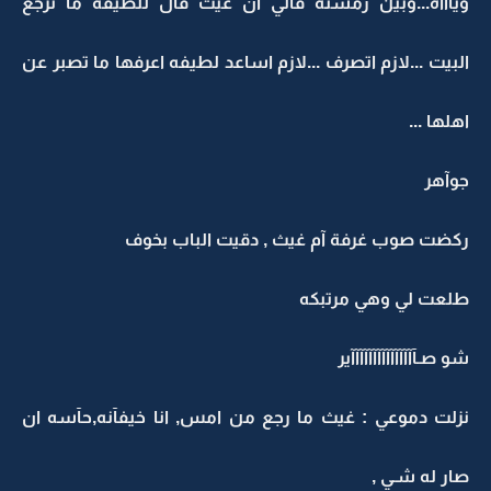
وياااه...وبين رمسته قالي ان غيث قال للطيفه ما ترجع
البيت ...لازم اتصرف ...لازم اساعد لطيفه اعرفها ما تصبر عن
اهلها ...
جوآهر
ركضت صوب غرفة آم غيث , دقيت الباب بخوف
طلعت لي وهي مرتبكه
شو صـآآآآآآآآآآآآآآآير
نزلت دموعي : غيث ما رجع من امس, انا خيفآنه,حآسه ان
صار له شـي ,