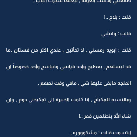
طآلعتني ودشت الغرفه , تبعتها سكرت الباب ,
قلت : بلاج ..!
قالت : ولاشي
قلت : ابويه رمسني , لا تحآتين , عندي اكثر من فستان ,ما
قد لبستهم , بعطيج وآحد قياسي وقياسج وآحد خصوصاً ان
الملجه مابقى عليها شي , مافي وقت نصمم ,
وبالنسبه للمكيآج , انا كلمت الخبيرة الي تمكيجني دوم , وان
شاء الله بتطلعين قمر ..!
ابتسمت قالت : مشكوووره ,