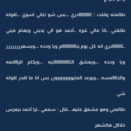
طالعته وقلت : ااااااااااادري ...بس شو تباني اسوي ...اقوله
طلقني ..انا مالي غيره ..آحمد هو الي يحبني ويهتم فيني
..ااااااااادري انه كل يوم يناااااااااااام ويا وحده ...ويسهرررررررر
ويا وحده ...ويعشق الثااااااااااااانيه ...ويكلم الراااابعه
والخاااامسه ...ويوعد المليووووووون بس انا ما اقدر اقوله
شي
طالعني وهو مشفق عليهـ ..قال : سمعي ..ترا آحمد بيعرس
خلااال هالشهر