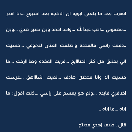
انهرت بعد ما بلغني ابويه ان الملجه بعد اسبوع ...ما اقدر
...فهموني ...احب عبدالله ...واخذ آحمد وين تصير هذي ...وين
..دفنت راسي فالمخده واطلقت العنان لدموعي ...حسيت
اني بختنق من كثر الصااايح ...فريت المخده وصاااارخت ...ما
حسيت الا وانا فحضن هادف ...تميت اشاااهق ...غرست
اضافري فايده ...وتم هو يمسح على راسي ...كنت اقول: ما
اباه ...ما اباه ..
قال : طيف اهدي فديتج