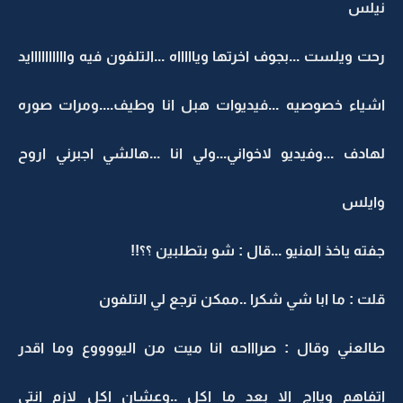
نيلس
رحت ويلست ...بجوف اخرتها وياااااه ...التلفون فيه واااااااااايد
اشياء خصوصيه ...فيديوات هبل انا وطيف....ومرات صوره
لهادف ...وفيديو لاخواني...ولي انا ...هالشي اجبرني اروح
وايلس
جفته ياخذ المنيو ...قال : شو بتطلبين ؟؟!!
قلت : ما ابا شي شكرا ..ممكن ترجع لي التلفون
طالعني وقال : صراااحه انا ميت من اليووووع وما اقدر
اتفاهم ويااج الا بعد ما اكل ..وعشان اكل لازم انتي