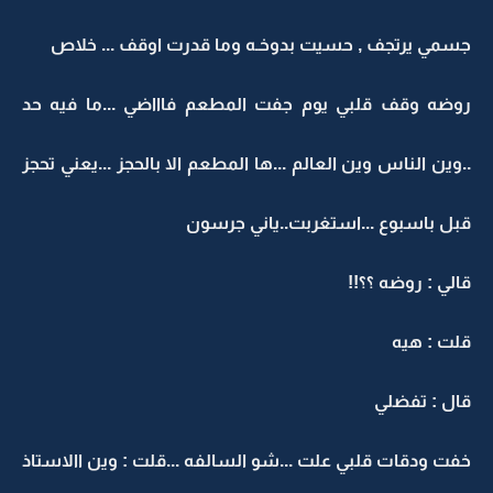
جسمي يرتجف , حسيت بدوخـه وما قدرت اوقف ... خلاص
روضه وقف قلبي يوم جفت المطعم فاااضي ...ما فيه حد
..وين الناس وين العالم ...ها المطعم الا بالحجز ...يعني تحجز
قبل باسبوع ...استغربت..ياني جرسون
قالي : روضه ؟؟!!
قلت : هيه
قال : تفضلي
خفت ودقات قلبي علت ...شو السالفه ...قلت : وين االاستاذ