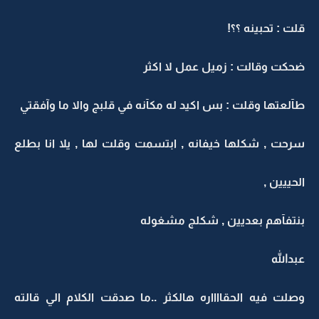
قلت : تحبينه ؟؟!
ضحكت وقالت : زميل عمل لا اكثر
طآلعتها وقلت : بس اكيد له مكآنه في قلبج والا ما وآفقتي
سرحت , شكلها خيفانه , ابتسمت وقلت لها , يلا انا بطلع
الحييين ,
بنتفآهم بعديين , شكلج مشغوله
عبدالله
وصلت فيه الحقااااره هالكثر ..ما صدقت الكلام الي قالته