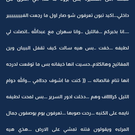
داخلي...اكيد تبون تعرفون شو صار اول ما رجعت الفيييييييير
....انا بخبركم ...فالليل ..وانا سهران مع عبدالله ..اتصلت لي
لطيفه ...خفت ..بس هيه سالت كيف تقفل البيبان وين
المفاتيح وهالكلام..حسيت انها خيفانه بس ما توقعت لدرجه
انها تنام فالصاله ... (( كنت ما اشوف جداامي ...والله دوام
الليل كراااااف وهم ...دخلت ادور السرير ...بس لمحت لطيفه
نايمه على الكنبه ...رحت صوبها ...تعرفون يوم يوصفون جمال
المراءه ويقولون فتنه تمشي على الارض ...هذي هيه