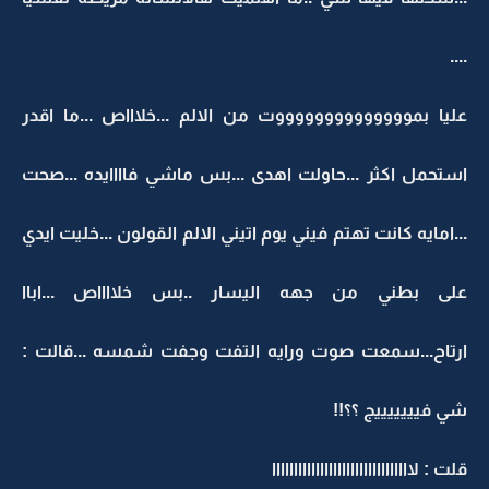
....
عليا بمووووووووووووووت من الالم ...خلاااص ...ما اقدر
استحمل اكثر ...حاولت اهدى ...بس ماشي فاااايده ...صحت
...امايه كانت تهتم فيني يوم اتيني الالم القولون ...خليت ايدي
على بطني من جهه اليسار ..بس خلااااص ...اباا
ارتاح...سمعت صوت ورايه التفت وجفت شمسه ...قالت :
شي فيييييييج ؟؟!!
قلت : لاااااااااااااااااااااااااااااااا