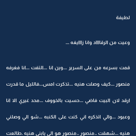
لطيفة
وعيت من الرقااااد وانا زااايغه ...
قمت بسرعه من على السرير ...وين انا ...التفت ...انا فغرفه
منصور ...كيف وصلت هنيه ...تذكرت امس...فالليل ما قدرت
ارقد لان البيت فاضي ...حسيت بالخووف ...محد غيري الا انا
وعبود ...والي اتذكره اني كنت على الكنبه ...شو الي وصلني
هنيه ...شهقت ..منصور ..منصور هو الي يابني هنيه .طالعت