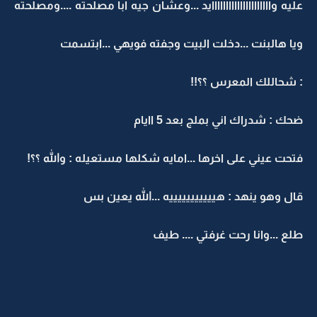
عليه وااااااااااااااااااااايد ...وعشان جيه ابا مصلحته ....ومصلحته
ويا هالبنت ...دخلت البيت وجفته فويهي ...ابتسمت
: شحاللك المعرس ؟؟!!
ضحك : شدراك اني بملج بعد 5 اايام
فتحت عيني على اخرها ...امايه شكلها مستعيله : والله ؟؟!
قال وهو ينهد : هيييييييييييه ...الله يعين بس
طلع ...وانا رحت غرفتي .... طيف