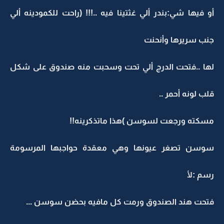
أو فيها شي:بندر ألي غثتينا فيه ..!!! (راحت للكمودينه ألي
جنب سريرها وأنحنت
لها ..فتحت الدرج ألي تحت وسحبت منه صندوق على شكل
قلب لونه أحمر ..
مسكته ورجعت لسوسن )هذا ماتذكرينه!!
سوسن تصغر عيونها وهي معقدة حواجبها المرسومة
رسم :لأ
فتحت هند الصندوق ورمت كل مافيه بحضن سوسن ...