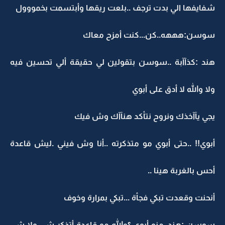
شفايفها الي بدت ترجف ..بلعت ريقها وأبتسمت بخمووول
سوسن:هههه..كن...كنت أمزح معاك
هند :كذآآبة ..سوسن بتقولين لي حقيقة ألي تحسين فيه
ولا والله لا أدق على أبوي
يجي يآآخذك ونروح نتأكد هنآآك وش فيك
أبوي!! ..حتى أبوي مو متذكرته ..أنا وش فيني .ليش قاعدة
أحس بالغربة هينا ..
أنحنت وقعدت تبكي فجأة ...تبكي بمرارة وخوف
سوسن :هند..منو أبوي ؟والله مو قاعدة أتذكر شي ولا شي