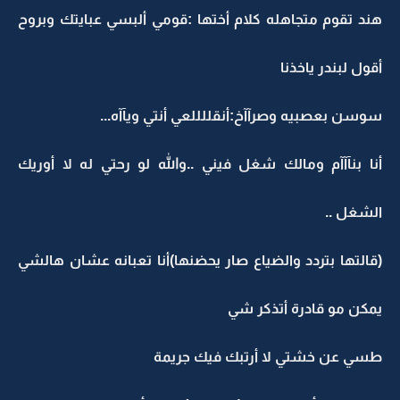
هند تقوم متجاهله كلام أختها :قومي ألبسي عبايتك وبروح
أقول لبندر ياخذنا
سوسن بعصبيه وصرآآخ:أنقللللعي أنتي ويآآه...
أنا بنآآآم ومالك شغل فيني ..والله لو رحتي له لا أوريك
الشغل ..
(قالتها بتردد والضياع صار يحضنها)أنا تعبانه عشان هالشي
يمكن مو قادرة أتذكر شي
طسي عن خشتي لا أرتبك فيك جريمة