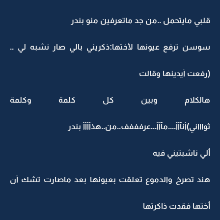
قلبي مايتحمل ..من جد ماتعرفين منو بندر
سوسن ترفع عيونها لأختها:ذكريني بالي صار نشبه لي ..
(رفعت أيدينها وقالت
هالكلام وبين كل كلمة وكلمة
ثواااني)أنآآآ....مآآآ...عرفففف..من..هذآآآآ بندر
ألي ناشبتيني فيه
هند تصرخ والدموع تعلقت بعيونها بعد ماصارت تشك أن
أختها فقدت ذاكرتها