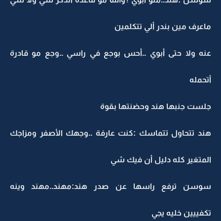
ماعرف مين بندر ألي تتكلمين
عنه ولا حتى أبوي ..أحس بوجع في راسي ..وجع مو قادرة
أتحمله
جلست جنبها هند وحضنتها بقوة
هند تتحاول تتماسك :كنت عارفة ..وجهك الأصفر ومزاجك
المتغير كله دليل أن فيك شي
سوسن ترفع راسها عن صدر هند:مهند..مهند وينه
تكفييين خليه يجي