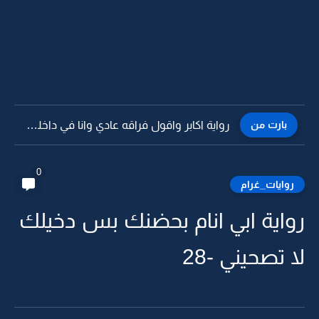
بارت من
رواية اكابر واقول فراقه عادي وانا في داخلي اصرخ -36
0
روايات_غرام
رواية ابي انام بحضنك بس دخيلك
لا تصحيني -28