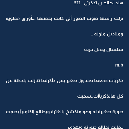
هند :هالحين تذكرتي ..؟؟!!
نزلت راسها صوب الصور ألي كانت بحضنها ...أوراق مطوية
ومناديل ملونه ..
سلسال يحمل حرف
m,b
ذكريآت جمعها صندوق صغير بس ذآكرتها تنازلت بلحظة عن
كل هالذكريآآت..سحبت
صورة صغيرة له وهو متكشخ بالغترة ويطالع الكاميرآ بصمت
..ظلت تطالع صورته وبهدوء