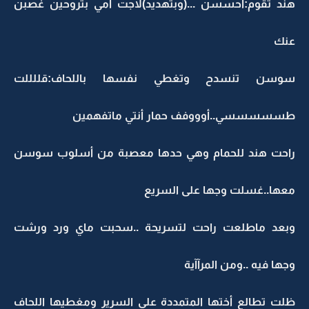
هند تقوم:أحسسن ...(وبتهديد)لاجت أمي بتروحين غصبن
عنك
سوسن تنسدح وتغطي نفسها باللحاف:قللللت
طسسسسسي..أوووفف حمار أنتي ماتفهمين
راحت هند للحمام وهي حدها معصبة من أسلوب سوسن
معها..غسلت وجها على السريع
وبعد ماطلعت راحت لتسريحة ..سحبت ماي ورد ورشت
وجها فيه ..ومن المرآآية
ظلت تطالع أختها المتمددة على السرير ومغطيها اللحاف