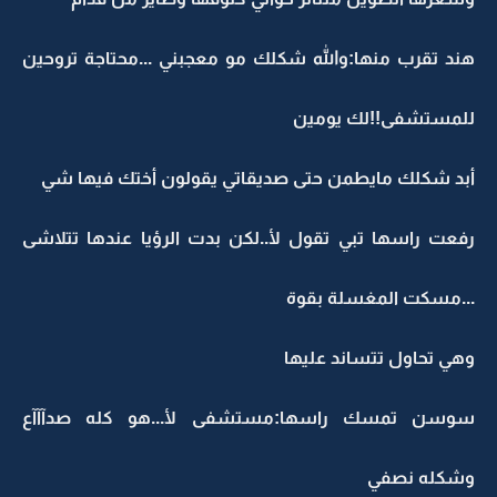
هند تقرب منها:والله شكلك مو معجبني ...محتاجة تروحين
للمستشفى!!لك يومين
أبد شكلك مايطمن حتى صديقاتي يقولون أختك فيها شي
رفعت راسها تبي تقول لأ..لكن بدت الرؤيا عندها تتلاشى
...مسكت المغسلة بقوة
وهي تحاول تتساند عليها
سوسن تمسك راسها:مستشفى لأ...هو كله صدآآآع
وشكله نصفي