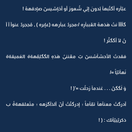
عبّآره أگتُبهآ بُدونَ إييّ شُعورَ أو أحَإسّيسّ صإدقههُ !
گآآآآ نتُ هَذههً العّببآرِه /؛مجردُ عبآرهه (عإبره ) , مُججردّ عنوآ آ آ
نُ لآ أگگثّر !
فقدتُ الأحسّآسُسّ بّ معّننىُ هَذهِ الگگلِمُهةة العَميقةة
نَهآئيّاً =/
وَ لَگگنُ . . . عَندمآ رَحلُت =’( !
آدرگتُ معنآهآ تمّآماً ؛ إدرگتُتُ أنّ آلذآگرَهه ؛ متَعلقهةةُ ب
ذكريّييّآتك : ( !