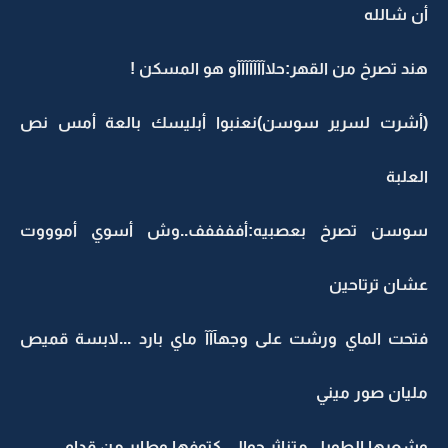
أن شالله
هند تصرخ من القهر:حلاآآآآآآآو هو المسكن !
(أشرت لسرير سوسن)نعنبوا أبليسك بالعة أمس نص
العلبة
سوسن تصرخ بعصبيه:أففففف..وش أسوي أموووت
عشان ترتاحين
فتحت الماي ورشت على وجهآآآ ماي بارد ...لابسة قميص
مليان صور ميني
وشعرها الطويل متناثر حوالي كتوفها وطاير من قدام