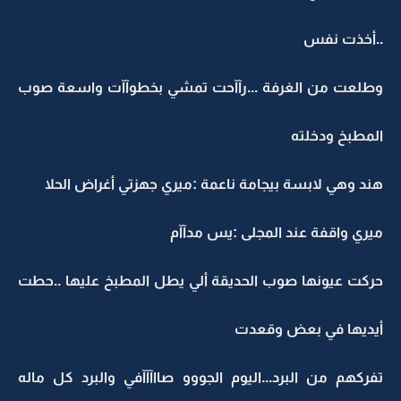
..أخذت نفس
وطلعت من الغرفة ...رآآحت تمشي بخطوآآت واسعة صوب
المطبخ ودخلته
هند وهي لابسة بيجامة ناعمة :ميري جهزتي أغراض الحلا
ميري واقفة عند المجلى :يس مدآآم
حركت عيونها صوب الحديقة ألي يطل المطبخ عليها ..حطت
أيديها في بعض وقعدت
تفركهم من البرد...اليوم الجووو صااآآآفي والبرد كل ماله