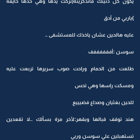
يكون كل دنيتك ماتذكرينه(تركت يدها وهي حدها خايفة
)ياربي من أدق
عليه هالحين عشان ياخذك للمستشفى ..
سوسن :أففففففف
طلعت من الحمام وراحت صوب سريرها تربعت عليه
ومسكت راسها وهي تحس
للحين بغثيان وصداع فضيييع
هند توقف قبالها وبقهر:لأخر مرة بسألك ..لا تقعدين
تستهبلين علي سوسن وربي