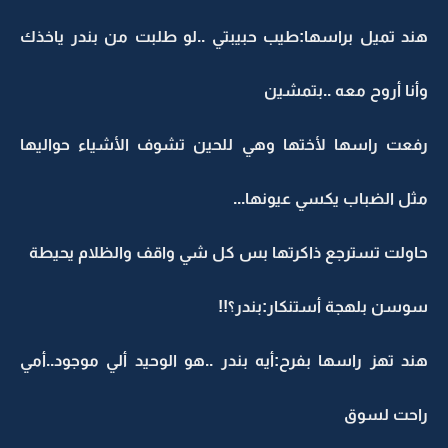
هند تميل براسها:طيب حبيبتي ..لو طلبت من بندر ياخذك
وأنا أروح معه ..بتمشين
رفعت راسها لأختها وهي للحين تشوف الأشياء حواليها
مثل الضباب يكسي عيونها...
حاولت تسترجع ذاكرتها بس كل شي واقف والظلام يحيطة
سوسن بلهجة أستنكار:بندر؟!!
هند تهز راسها بفرح:أيه بندر ..هو الوحيد ألي موجود..أمي
راحت لسوق