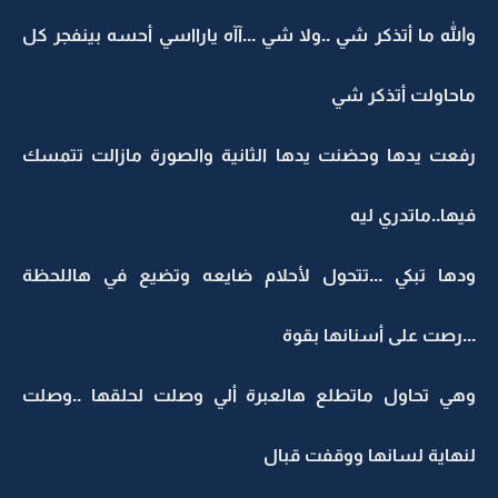
والله ما أتذكر شي ..ولا شي ...آآه يارااسي أحسه بينفجر كل
ماحاولت أتذكر شي
رفعت يدها وحضنت يدها الثانية والصورة مازالت تتمسك
فيها..ماتدري ليه
ودها تبكي ...تتحول لأحلام ضايعه وتضيع في هاللحظة
...رصت على أسنانها بقوة
وهي تحاول ماتطلع هالعبرة ألي وصلت لحلقها ..وصلت
لنهاية لسانها ووقفت قبال