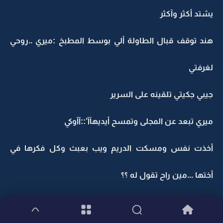
يشتد أكثر وآكثر
هند توقف قبال الطاولة ألي بوسط المطبخ :ميري ..روحي
لغرفتي
جيبي جكيتي تلقينه على السرير
ميري تبعد عن المجلى وتمسح أيديهآآ’::آآوكي
أخذت نفس ومسكت الدريم ويب بعبث وكل فكرها في
أختها ...مين راح تقول له ؟؟
أمها هي الأولى تعرف ورآح تعرف كيف تقدر تتعامل مع عناد