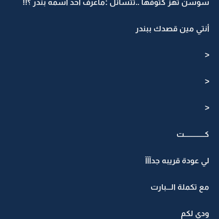
سوسن تهز كتوفها ..تتسائل :ماعرف أحد أسمه بندر ؟!!
أنتي مين قصدك ببندر
<
<
<
كــــــــــــــت
لي عودة قريبه جدآآآ
مع تكملة الـــبارت
ودي لكم