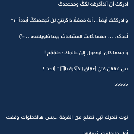
آدرگتُ أنّ آلذآگرهُه لگگُ وححححدگَ
و آدرگگتُ أيضاً . . أنهُ فععُلاً ذإگرتتيّ لنْ تُجهضگگّ أبدداً =/ *
أعدگ . . . . مهمَآ گآنتُ المسّآفآتُ بيننآ طَويلهةة . . =’)
وَ مهمآ كان الوصول إلىَ عالمك ؛ حلمّمّم !
سَ تبققىّ فيُيَ أعمّآقَ الذآگرةَ يَآآآآآ " أنت" !
<<<<<
نوت تتحرك تبي تطلع من الغرفة ...بس هالخطوات وقفت
أول مانطقت شفاتها