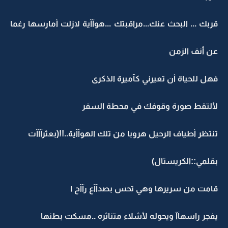
قربك ... البحث عنك...مراقبتك ...هوآآية لازلت أمارسها رغما
عن أنف الزمن
فهل للحياة أن تعيرني كآميرة الذكرى
لألتقط صورة وقوفك في محطة السفر
تنتظر أطياف الرحيل هروبا من تلك الهوآآية..!!(بعثرآآآت
بقلمي::الكريستال)
قامت من سريرها وهي تحس بصدآآع رآآح ا
يفجر راسهآآ ويحوله لأشلاء متناثره ..مسكت بطنها