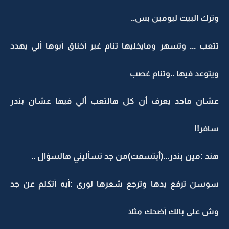
وترك البيت ليومين بس..
تتعب ... وتسهر ومايخليها تنام غير أخناق أبوها ألي يهدد
ويتوعد فيها ..وتنام غصب
عشان ماحد يعرف أن كل هالتعب ألي فيها عشان بندر
سافر!!
هند :مين بندر...(أبتسمت)من جد تسأليني هالسؤال ..
سوسن ترفع يدها وترجع شعرها لورى :أيه أتكلم عن جد
وش على بالك أضحك مثلا