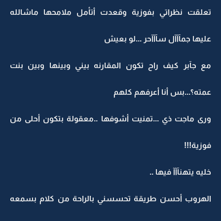
تعلقت نظراتي بفوزية وقعدت أتأمل ملامحها ماشالله
عليها جمآآآل سآآآحر ...لو بعيش
مع جآبر كيف راح تكون المقارنه بيني وبينها وبين بنت
عمته؟...بس أنا أعرفهم كلهم
ورى ماجت ذي ...تمنيت أشوفها ..معقولة بتكون أحلى من
فوزية!!!
خليه يتهنآآآ فيها ..
الهروب أحسن طريقة تحسسني بالراحة من كلام بسمعه