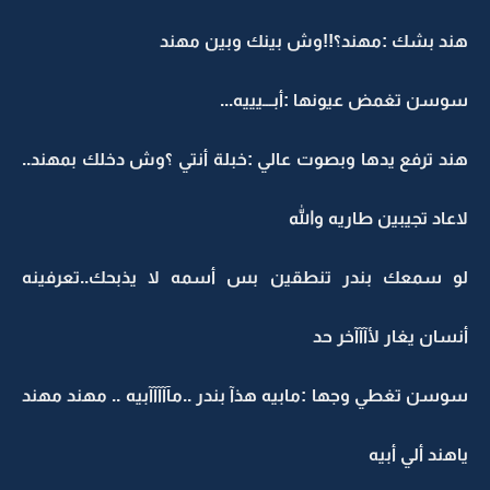
هند بشك :مهند؟!!وش بينك وبين مهند
سوسن تغمض عيونها :أبـــيييه...
هند ترفع يدها وبصوت عالي :خبلة أنتي ؟وش دخلك بمهند..
لاعاد تجيبين طاريه والله
لو سمعك بندر تنطقين بس أسمه لا يذبحك..تعرفينه
أنسان يغار لأآآآخر حد
سوسن تغطي وجها :مابيه هذآ بندر ..مآآآآآبيه .. مهند مهند
ياهند ألي أبيه