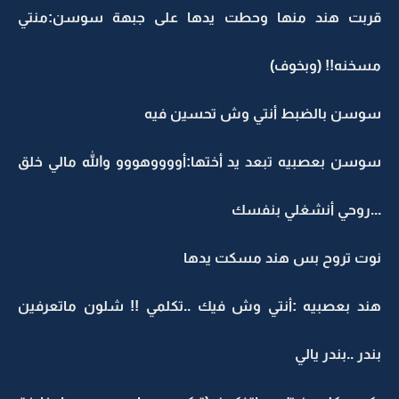
قربت هند منها وحطت يدها على جبهة سوسن:منتي
مسخنه!! (وبخوف)
سوسن بالضبط أنتي وش تحسين فيه
سوسن بعصبيه تبعد يد أختها:أووووهووو والله مالي خلق
...روحي أنشغلي بنفسك
نوت تروح بس هند مسكت يدها
هند بعصبيه :أنتي وش فيك ..تكلمي !! شلون ماتعرفين
بندر ..بندر يالي