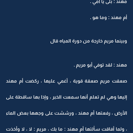
مهند : بلى يا أمي .
أم مهند : وما هو .
وبينما مريم خارجة من دورة المياه قال
مهند : لقد توفي أبو مريم .
صعقت مريم صعقة قوية ، أغمي عليها ، ركضت أم مهند
إليها وهي لم تعلم أنها سمعت الخبر ، وإذا بها ساقطة على
الأرض ، رفعتها أم مهند ، ورششت على وجهها بعض الماء
، ولما أفاقت سألتها أم مهند : ما بك ، مريم : لا ، لا وأخذت