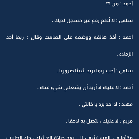
أحمد : من ؟؟
سلمى : لا أعلم رقم غير مسجل لديك .
أحمد : أخذ هاتفه ووضعه على الصامت وقال : ربما أحد
الزملاء .
سلمى : أجب ربما يريد شيئا ضروريا .
أحمد : لا عليك لا أريد أن يشغلني شيء عنك .
مهند : لا أحد يرد يا خالتي .
مريم : لا عليك ، نتصل به لاحقا .
مكثوا في المستشفى إلى بعد صلاة العشاء ، جاء الطبيب