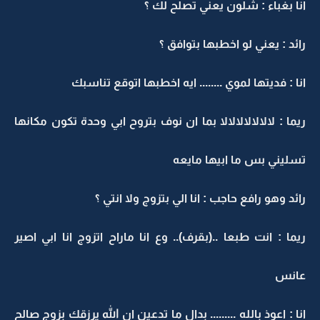
انا بغباء : شلون يعني تصلح لك ؟
رائد : يعني لو اخطبها بتوافق ؟
انا : فديتها لموي ........ ايه اخطبها اتوقع تناسبك
ريما : لالالالالالالا بما ان نوف بتروح ابي وحدة تكون مكانها
تسليني بس ما ابيها مايعه
رائد وهو رافع حاجب : انا الي بتزوج ولا انتي ؟
ريما : انت طبعا ..(بقرف).. وع انا ماراح اتزوج انا ابي اصير
عانس
انا : اعوذ بالله ......... بدال ما تدعين ان الله يرزقك بزوج صالح