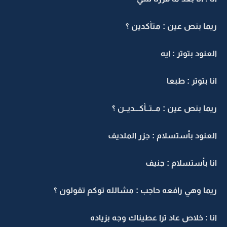
ريما بنص عين : متأكدين ؟
العنود بتوتر : ايه
انا بتوتر : طبعا
ريما بنص عين : مــتــأكـــديــن ؟
العنود بأستسلام : جزر الملديف
انا بأستسلام : جنيف
ريما وهي رافعه حاجب : مشالله توكم تقولون ؟
انا : خلاص عاد ترا عطيناك وجه بزياده