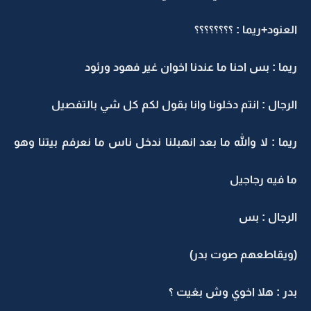
العنود+ريما : ؟؟؟؟؟؟؟؟
ريما : بس احنا ما عندنا اخوان غير فهود ورئود
الرجال : انتم دخلونا وانا بقول لكم كل شي بالتفصيل
ريما : لا والله ما بعد انهبلنا ندخل ناس ما نعرفم بيتنا وهو
ما فيه رجاجيل
الرجال : بس
(ويقاطعهم صوت بدر)
بدر : هلا اخوي وش بغيت ؟