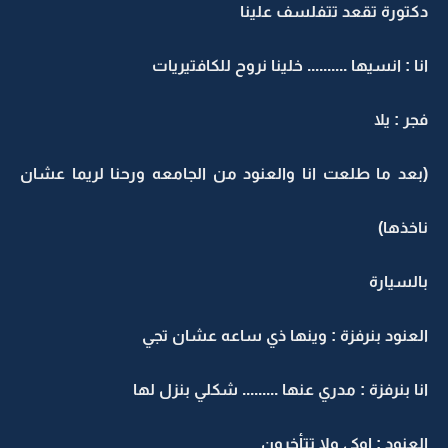
دكتورة تقعد تتفلسف علينا
انا : انسيها .......... خلينا نروح للكافتيريات
فجر : يلا
(بعد ما طلعت انا والعنود من الجامعه ورحنا لريما عشان
ناخذها)
بالسيارة
العنود بنرفزة : وينها ذي ساعه عشان تجي
انا بنرفزة : مدري عنها ......... شكلي بنزل لها
العنود : اوكي ولا تتأخرون