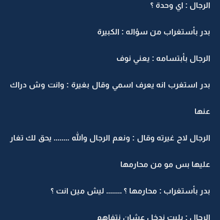
الرجال : اي وحدة ؟
بدر بأستغراب من سؤاله : الكبيرة
الرجال بأبتسامه : يعني نوف
بدر استغرب انه يعرف اسمي وقال بغيرة : وانت وش دراك
عنها
الرجال لاح غيرته وقال : ونعم الرجال والله ........ يحق لك تغار
عليها بس مو من محارمها
بدر بأستغراب : محارمها ؟ ........ ليش مين انت ؟
الرجال : يليت ندخل عشان نتفاهم