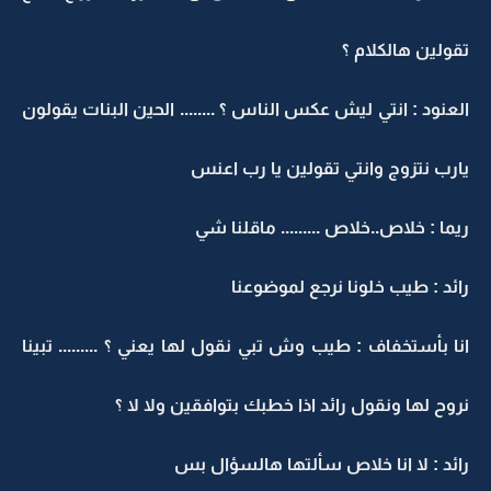
تقولين هالكلام ؟
العنود : انتي ليش عكس الناس ؟ ........ الحين البنات يقولون
يارب نتزوج وانتي تقولين يا رب اعنس
ريما : خلاص..خلاص ......... ماقلنا شي
رائد : طيب خلونا نرجع لموضوعنا
انا بأستخفاف : طيب وش تبي نقول لها يعني ؟ ......... تبينا
نروح لها ونقول رائد اذا خطبك بتوافقين ولا لا ؟
رائد : لا انا خلاص سألتها هالسؤال بس