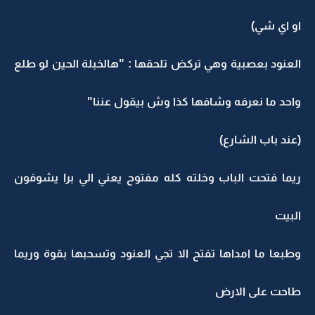
او اي شي)
العنود بعصبية وهي تركض تلحقها : "هالخبلة الحين لو طلع
واحد ما نعرفه وشافها كذا وش بيقول عننا"
(عند باب الشارع)
ريما فتحت الباب وخلته كله مفتوح يعني الي برا يشوفون
البيت
وطبعا ما امداها تفتح الا تجي العنود وتسحبها بقوة وريما
طاحت على الارض