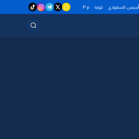
تأسيس السعودي
تنويه
P p