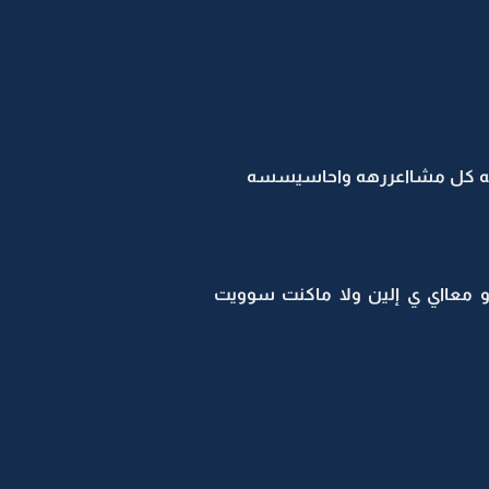
ارفه كل مشااعررهه واحاسيسسه
و معااي ي إلين ولا ماكنت سوويت