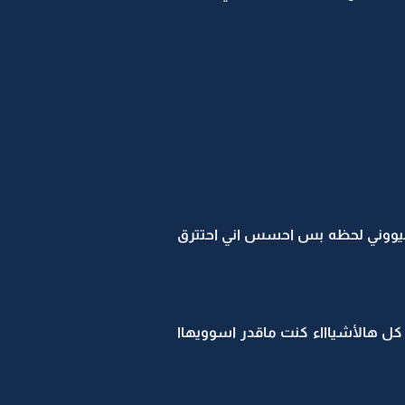
ن عيووني لحظه بس احسس اني احتترق
ل هالأشياااء كنت ماقدر اسوويهاا