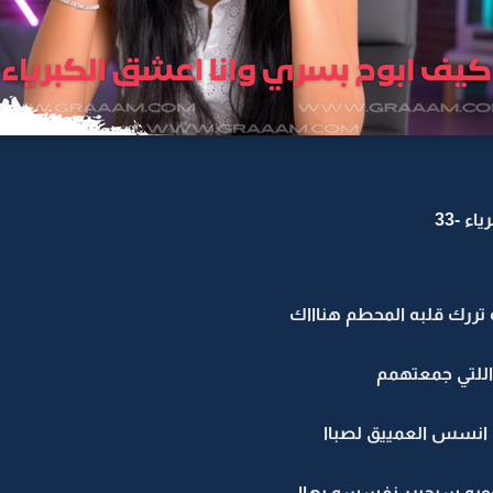
ء -33
 تررك قلبه المحطم هناااك
 اللتي جمعتهمم
ب انسس العمييق لصباا
ووويه سيجبرر نفسسه بهاا