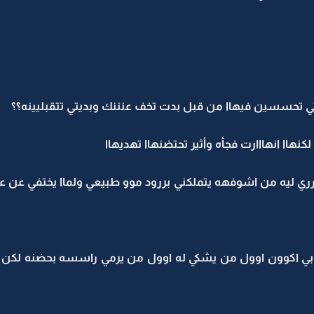
نتي تحسسين فيهاا من قبل بدت تخف عنننك وبديتي تتقبليينه؟؟
هاا انهااارت فجأه وأثير تحتضنهاا تهديهاا
 مدرري ليه من اشوفهه يتملكني بررود موو طبيعي ولماا يختفي ع
بي اكوون اوول من يشكي له اوول من يرمي راسسه بحضنه لكن ك