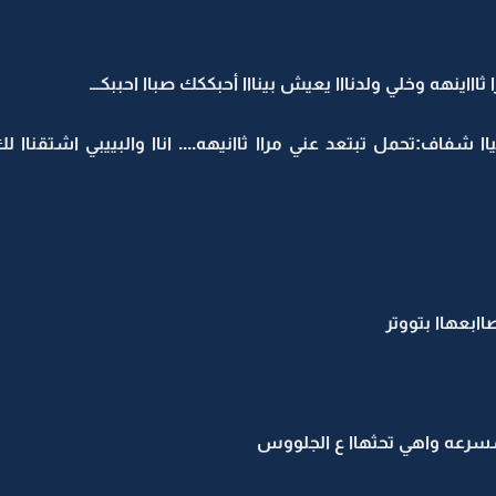
اااينهه وخلي ولدنااا يعيش بينااا أحبككك صباا احببكـــ
فاف:تحمل تبتعد عني مراا ثاانيهه.... اناا والبييبي اشتقناا لك
ابعهاا بتووتر
سسرعه واهي تحثهاا ع الجلووس