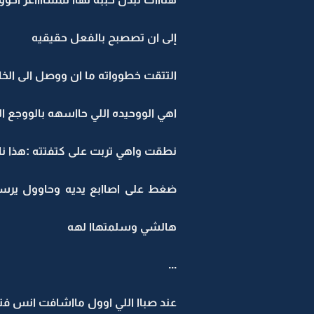
إلى ان تصصبح بالفعل حقيقيه
التتقت خطوواته ما ان ووصل الى الخاار
اهي الووحيده اللي حااسهه بالووجع
نطقت واهي تربت على كتفتته :هذا ناا
ضغط على اصاابع يديه وحاوول يرسس
هالشي وسلمتهاا لهه
...
عند صباا اللي اوول مااشافت انس 