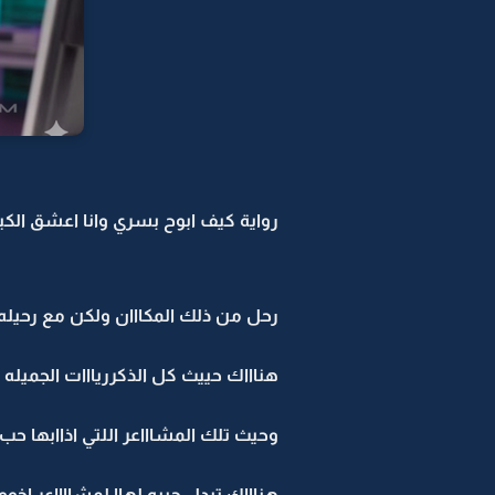
رواية كيف ابوح بسري وانا اعشق الكبريا
رحل من ذلك المكااان ولكن مع رحيله
هناااك حييث كل الذكرريااات الجميله
وحيث تلك المشاااعر اللتي اذاابها ح
هناااك تبدل حببه لهاا لمشااااعر اخ