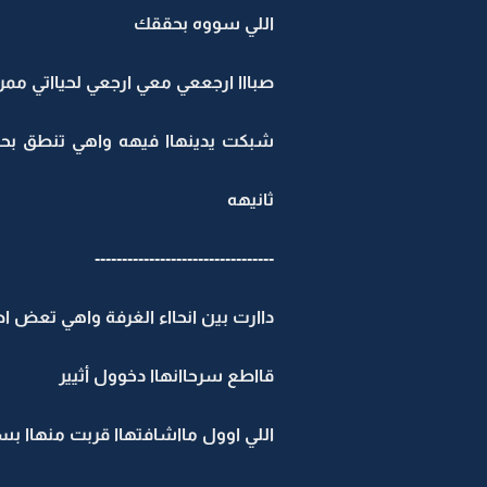
اللي سووه بحققك
صبااا ارجععي معي ارجعي لحيااتي ممرا ث
شبكت يدينهاا فيهه واهي تنطق بحياا ش
ثانيهه
---------------------------------
داارت بين انحااء الغرفة واهي تعض اصا
قااطع سرحاانهاا دخوول أثيير
اللي اوول مااشافتهاا قربت منهاا ب