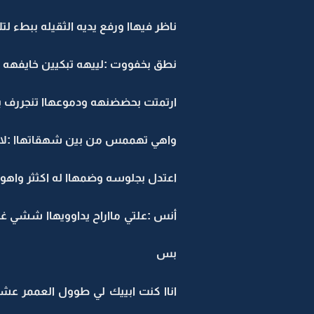
ناظر فيهاا ورفع يديه الثقيله ببطء
نطق بخفووت :لييهه تبكيين خايفهه 
ارتمتت بحضضنهه ودموعهاا تنجررف 
واهي تهممس من بين شهقاتهاا :لاتسو
اعتدل بجلوسه وضمهاا له اكثثر واه
أنس :علتي مااراح يداوويهاا ششي غيرر
بس
اناا كنت ابييك لي طوول العممر عشا