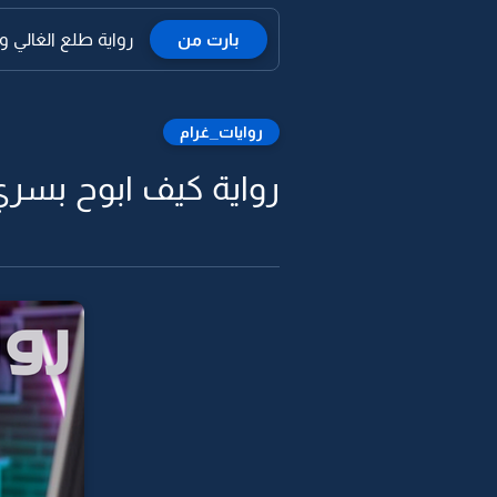
بارت من
رواية طلع الغالي ولد
روايات_غرام
رواية كيف ابوح بسري و