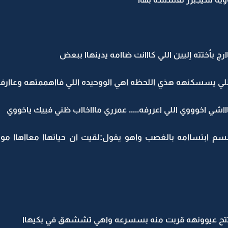
ج بأختته إليين اللي كااانت ضاامه يدينهاا ببعض
 اللي يسسكنهه هذي اللحظه اهي الووحيده اللي فااهممتهه وعا
اشي اخوووي اللي اعررفه..... عمرري ماااخااب ظني فييك ياخووي
م ابتساامه بالغصب واهو يقول:لقيت ان حياتهاا معااهاا مو
فتتح عيوونهه قربت منه بسسرعه واهي تششهق في بكيهاا