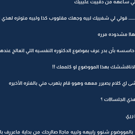
 لي ساعهه من دقييت عليييك
..... قولي لي شفييك لييه وجهك مقلووب كذا ولييه متوتره لهذي ا
اا مشدوده مرره
ا حاسسه بأن بدر عرف بموضوع الدكتوره النفسيه اللي اتعالج عندها
لاناقششك بهذا المووضوع او كلممك !!
شى اي كلام يصيرر معهه وهوو قام يتهرب مني بالفتره الأخيره
هذي الجلسااات ؟
درري
 بالمووضوع شنوو راييهه ولييه ماجاا صاارحك من بداية ماعررف با