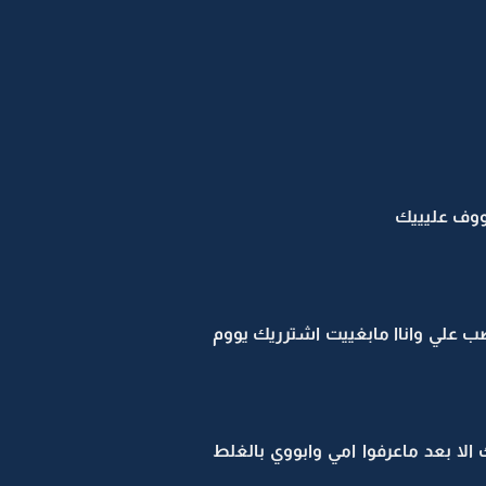
ووف عليييك
صصب علي واناا مابغييت اشترريك يووم
لا بعد ماعرفوا امي وابووي بالغلط