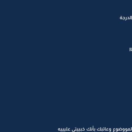
لدرجة
ا
لمووضوع وعاتبك بأنك خبييتي عليييه