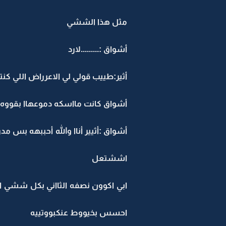
مثل هذا الششي
أشواق :.........لارد
أثير:طييب قولي لي الاعرراض اللي ك
أشواق كانت مااسكه دموعهاا بقووه لكن
أشواق :أثيير أناا والله أحببهه بس
اششتعل
ابي اكوون نصفه الثااني بكل ششي ا
احسس بخيووط عنكبووتييه