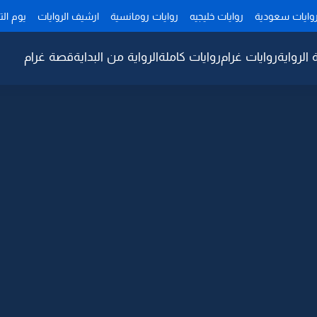
وايات سعودية
روايات خليجيه
روايات رومانسية
ارشيف الروايات
يوم ال
 الرواية
روايات غرام
روايات كاملة
الرواية من البداية
قصة غرام