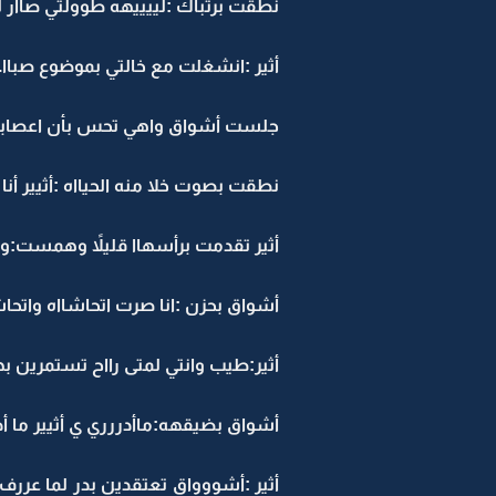
نطقت برتباك :لييييهه طوولتي صاار
أثير :انشغلت مع خالتي بموضوع صباا.
جلست أشواق واهي تحس بأن اعصابه
نطقت بصوت خلا منه الحيااه :أثيير أن
أثير تقدمت برأسهاا قليلاً وهمست:و
أشواق بحزن :انا صرت اتحاشااه واتحا
أثير:طيب وانتي لمتى رااح تستمرين ب
أشواق بضيقهه:ماأدررري ي أثيير ما أ
أثير :أشووواق تعتقدين بدر لما عررف