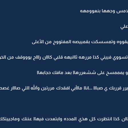
 لتلامس وجهها بنعوومهه
علي
بقووه وتمسسكت بقمييصه المفتووح من الأعلى
وي فييني كذا مررهه ثاانيهه قلبي كااان راااح يوووقف من الخ
وو يمممسح على ششعررهاا بعد مافك حجابهاا
 قرربك ي صبااا ...اناا مااأبي افقدك مررتين والله اللي صااار غ
ان كذا انتظرت كل هذي المدده وابتعدت فيهاا عننك وماجييتكك ا