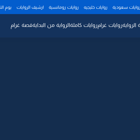
وايات سعودية
روايات خليجيه
روايات رومانسية
ارشيف الروايات
يوم ال
 الرواية
روايات غرام
روايات كاملة
الرواية من البداية
قصة غرام