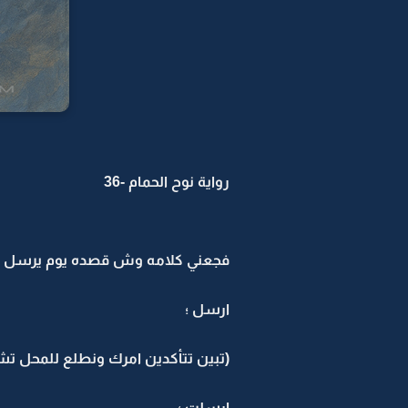
رواية نوح الحمام -36
فجعني كلامه وش قصده يوم يرسل هد
ارسل ؛
(تبين تتأكدين امرك ونطلع للمحل ت
ارسلت ؛