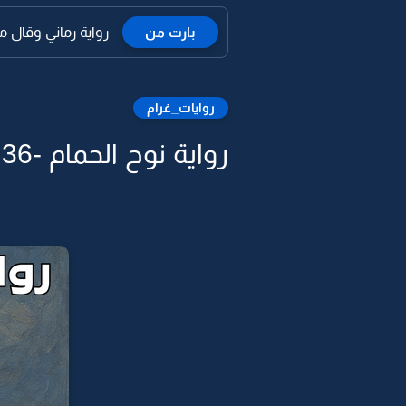
بارت من
رواية رماني وقال ما ا
روايات_غرام
رواية نوح الحمام -36