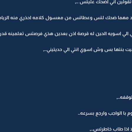
تقولين اني اضحك عليتس ..,
 زياد مهما ضحك لتس وعطاتس من معسول كلامه احذري منه الرياجي
ي الي اسويه الحين له قرصة اذن بعدين هذي فرصتس تعلمينه قدر
بيت بنتها بس وش اسوي انتي الي حديتيني..,
وقفه..,
م با الواجب وارجع بسرعه..
 اذا طاب خاطرتس..,