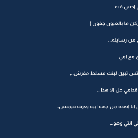
ي احس فيه
كن ما بالعيون جفون )
 من رسايله..,
 مع امي
 انتس تبين لبنت مسلط مفرش..,
دامي حل الا هذا ..
انا اصده من جهه ابيه يعرف قيمتس..
 انتي وهو..,