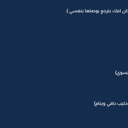
ان امك بترجع بوصلها بنفسي )
يسوي)
يب دافي وينام)