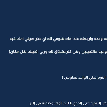
 وحده وارجعك عند امك شوفي لك اي عذر صرفي امك فيه
وميه ماتتخيلين وش كثرمشتاق لك وربي اتخيلك بكل مكان)
النوم تخلي الواحد يهلوس )
 اليتم ذبحني الجوع يا ليت امك مطوله في البر