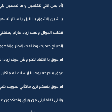
(آه بس انتي تتكلمين و ما تحسين بل
يا شين الشوق با الليل يا ستار تسهر
قفلت الجوال ونمت زياد ماراح يعتقني
الصباح صحيت وطلعت افطر واتقهوى
ام عوق با انتقاد لاذع وش عرف زياد
عوق منحرجه يمه انا ارسلت له ماكان ق
ام عوق بتهكم ترى ماكأني سويت شي 
وانتي تغافليني من وراي وتضكحون علي