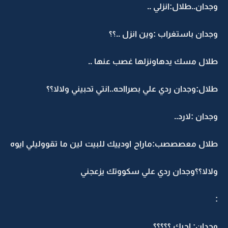
وجدان..طلال:انزلي ..
وجدان باستغراب :وين انزل ..؟؟
طلال مسك يدهاونزلها غصب عنها ..
طلال:وجدان ردي علي بصرااحه..انتي تحبيني ولالا؟؟
وجدان :لارد..
طلال معصصصب:ماراح اودييك للبيت لين ما تقووليلي ايوه
ولالا؟؟وجدان ردي علي سكووتك يزعجني
:
وجدان: احبك.؟؟؟؟؟