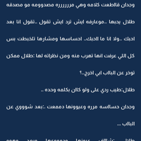
وجدان قااطعت كلامه وهي مرررررره مصدوومه مو مصدقه
طلال يحبها ..موعارفه ايش ترد ايش تقول ..تقول انا بعد
احبك ..ولا انا ما ااحبك.. احساسها ومشارها تلخبطت بس
كل اللي عرفت انها تهرب منه ومن نظراته لها :طلال ممكن
توخر عن البااب ابي اخرج..؟
طلال:طيب ردي على ولو كاان بكلمه وحده ..
وجدان حسااسه مرره وعيوونها دممعت .:بعد شوووي عن
البااب ...
طلال :شاااف عيونها ودمووعها وبعد وهوو