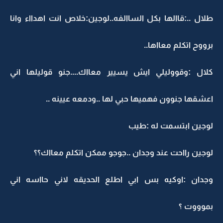
طلال ..:قاالها بكل الساالفه..لوجين:خلاص انت اهدااء وانا
برووح اتكلم معااها..
كلال :وقووليلي ايش يسيير معااك....جنو قوليلها اني
اعشقها جنوون فهميها حبي لها ..ودمعه عيينه ..
لوجين ابتسمت له :طيب
لوجين رااحت عند وجدان ..جوجو ممكن اتكلم معااك؟؟
وجدان :اوكيه بس ابي اطلع الحديقه لاني حااسه اني
بموووت ؟