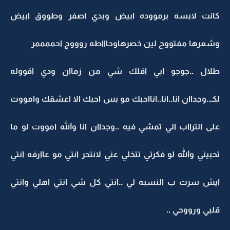
كانت لابسه برمووده ابيض وبدي اصفر وطووق ابيض
وشعرها مفتووح لين خصرهاوحاااطه روووج احممممر
طلال ..جوجو ابي اقلك شي من زماان ودي اقووله
لكـ..وجداان انا..انا..انااحبك مو بس احبك الا اعشقك وامووت
على الترااب الي تمشي فيه ..وجداان انا والله امووت لو ما
تحبيني والله لو فكرتي تتخلي عني لانتحر انتي مو عاارفه انتي
ايش سرت ب النسبه لي ..انتي كل شي انتي اهلي وانتي
قلبي ورووحي ..