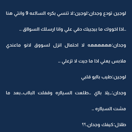
لوجين تودع وجدان:لوجين:لا تنسي بكره السااعه 9 وانتي هنا
..اذا اخووك ما بيجيبك دقي علي وانا ارسلك السوااق ..
وجدان:ههههههه لا احتمال انزل لسووق لانو ماعندي
ملابس يعني اذا ما جيت لا تزعلي ..
لوجين:طيب باايو قلبي
وجدان:.,يلا بااي ..طلعت السيااره وقفلت البااب..بعد ما
مشت السيااره ..
طلال:كيفك وجدان.؟؟