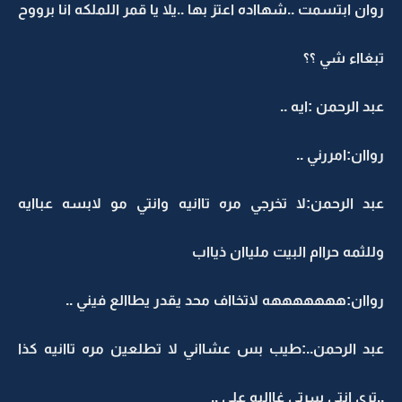
روان ابتسمت ..شهااده اعتز بها ..يلا يا قمر اللملكه انا برووح
تبغااء شي ؟؟
عبد الرحمن :ايه ..
رواان:امررني ..
عبد الرحمن:لا تخرجي مره تاانيه وانتي مو لابسه عباايه
وللثمه حراام البيت ملياان ذيااب
رواان:هههههههه لاتخااف محد يقدر يطاالع فيني ..
عبد الرحمن..:طيب بس عشااني لا تطلعين مره تاانيه كذا
..تري انتي سرتي غااليه علي ..