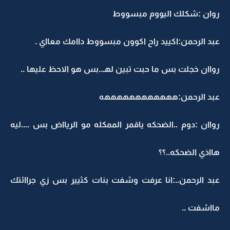
روان :شكلك اليووم مبسووط
عبد الرحمن:اكييد راح اكوون مبسووط داامك معااي .
رواان خجلت بس ما حبت تبين لهـ..بس هو الاحظ عليها ..
عبد الرحمن:ههههههههههههه
رواان :دوم ..الضحكه ياقمر الممكله مو الريااض بس ....ليه
هااذي الضحكه..؟؟
عبد الرحمن..:انا عرفت وشفت بنات كثيير بس زي جراائتك
مااشفت ..