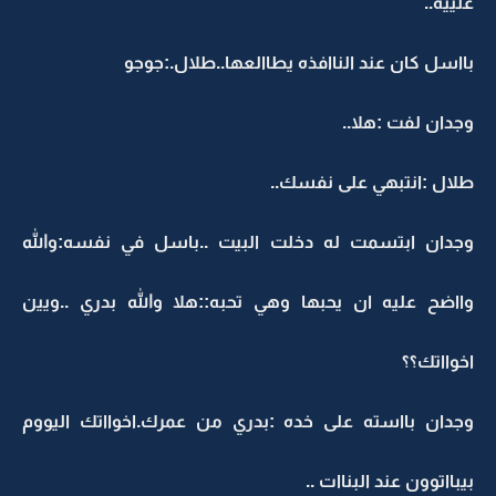
علييه..
بااسل كان عند الناافذه يطاالعها..طلال.:جوجو
وجدان لفت :هلا..
طلال :انتبهي على نفسك..
وجدان ابتسمت له دخلت البيت ..باسل في نفسه:والله
وااضح عليه ان يحبها وهي تحبه::هلا والله بدري ..ويين
اخوااتك؟؟
وجدان بااسته على خده :بدري من عمرك.اخوااتك اليووم
بيبااتوون عند البناات ..