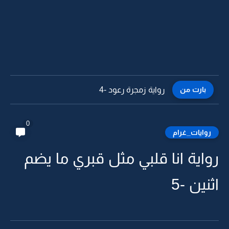
بارت من
رواية زمجرة رعود -4
0
روايات_غرام
رواية انا قلبي مثل قبري ما يضم
اثنين -5