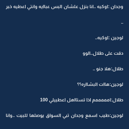
وجدان :اوكيه ..انا بنزل علشان البس عباايه وانتي اعطيه خبر
..
لوجين :اوكيه..
دقت على طلال..الوو
طلال:هلا جنو ..
لوجين:هاات البشااره؟؟
طلال:امممممم اذا تستااهل اعطييلي 100
لوجين:طيب اسمع وجدان تبي السواق يوصلها للبيت ..وانا