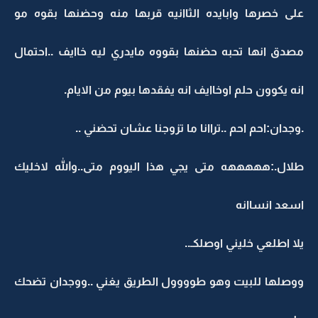
على خصرها وابايده الثاانيه قربها منه وحضنها بقوه مو
مصدق انها تحبه حضنها بقووه مايدري ليه خاايف ..احتمال
انه يكوون حلم اوخاايف انه يفقدها بيوم من الايام.
.وجدان:احم احم ..تراانا ما تزوجنا عشان تحضني ..
طلال.:هههههه متى يجي هذا اليووم متى..والله لاخليك
اسعد انساانه
يلا اطلعي خليني اوصلكـ..
ووصلها للبيت وهو طوووول الطريق يغني ..ووجدان تضحك