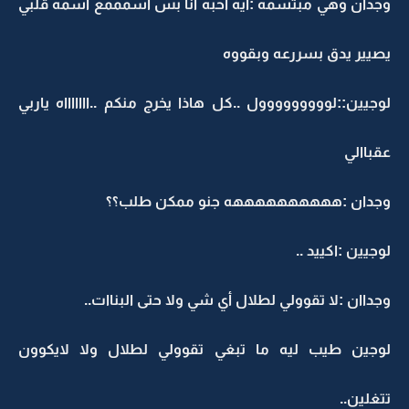
وجدان وهي مبتسمه :ايه احبه انا بس اسمممع اسمه قلبي
يصيير يدق بسررعه وبقووه
لوجيين::لووووووووول ..كل هاذا يخرج منكم ..اااااااه ياربي
عقباالي
وجدان :ههههههههههه جنو ممكن طلب؟؟
لوجيين :اكييد ..
وجداان :لا تقوولي لطلال أي شي ولا حتى البناات..
لوجين طيب ليه ما تبغي تقوولي لطلال ولا لايكوون
تتغلين..