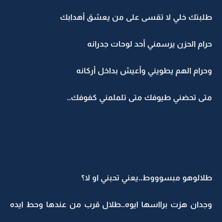
طلبتك خلي لا تقسى على من يعشق أهدابك
حرام الحزن يرسمني أحد لوحات جدرانه
وحرام الهم يطويني وأعيش بداخل أركانه
متى تحضني طيوفك متى تلملمني كفوفك..
طلالوهو مبسوووط..يعني تحبني او لا؟
وجدان هزت برااسها ايوه..طلال قرب من عندها وحط ايده