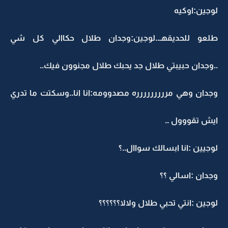
لوجين:اوكيه
طلعو للحديقهـ..لوجين:وجدان طلال حكاالي كل شي
..وجدان حبيبتي طلال جد يحبك طلال مجنوون فيك..
وجدان وهي مررررررررره مصدوومه:انا انا..وسكتت ما تدري
ايش تقووول ..
لوجيين :انا ابسالك سواال..؟
وجدان :اسالي ؟؟
لوجين :انتي تحبي طلال ولالا؟؟؟؟؟؟