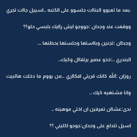
.بعد ما تعبوو البناات جلسوو على الكنبه ..اسييل جاات تجري
ووقفت عند وجدان :جووجو ايش راايك بلبسي حلو؟؟
وجداان :تجنين وبااستها وجلستها بحظنها ...
البندري ..:خذو عصير برتقاال وكيك..
روزان :الله كانك قريتي افكااري ..من يووم ما دخلت هالبيت
وانا مشتهيه كيك ..
ندى:عشاان تعرفين ان اختي موهينه ..
اسيل تتدلع على وجدان:جوجو اكليني ؟؟