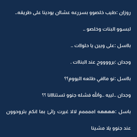
روزان :طيب خلصوو بسررعه عشاان يودينا على طريقه..
لبسوو البنات وخلصو ..
بااسل :على ويين يا حلواات ..
وجدان :برووووح عند البناات .
بااسل :نو ماافي طلعه اليووم؟؟
وجدان ..لييه ..والله فشله جنوو تستنااانا ؟؟
باسل :ههههه اممممم لالا غيرت رائئ بما انكم بتروحوون
عند جنوو يلا مشينا