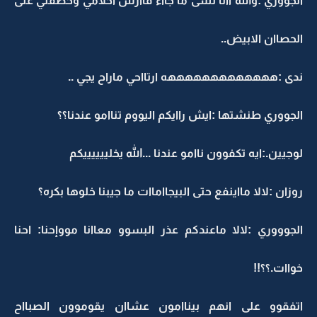
الجووري :والله اانا لسى ما جااء فاارس احلامي وخطفني على
الحصاان الابيض..
ندى :هههههههههههههه ارتااحي ماراح يجي ..
الجووري طنشتها :ايش راايكم اليووم تناامو عندنا؟؟
لوجيين.:ايه تكفوون ناامو عندنا ...الله يخلييييييكم
روزان :لالا مااينفع حتى البيجااماات ما جيبنا خلوها بكره؟
الجوووري :لالا ماعندكم عذر البسوو معاانا مووإحنا: احنا
خواات.؟؟!!
اتفقوو على انهم بيناامون عشاان يقوموون الصبااح