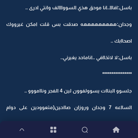
باسل:افااا..انا موحق هذي السووااالف وانتي ادرى ..
وجدان:هههههههههه صدقت بس قلت امكن غيرووك
اصحاابك ..
باسل:لا لاتخاافي ..اناماحد يغيرني..
****************
جلسوو البناات يسوولفوون لين 4 الفجر وناامووو ..
السااعه 7 وجدان وروزان صااحين(متعوودين على دوام
الجاامعه )