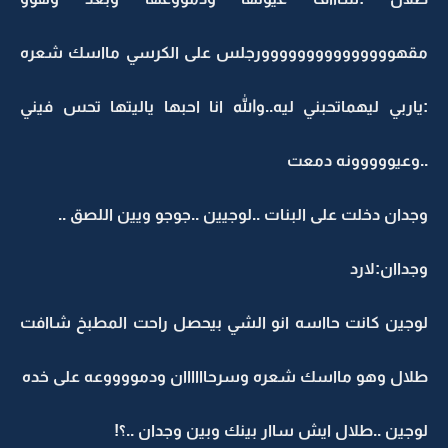
مقهووووووووووووووورجلس على الكرسي مااسك شعره
:ياربي ليهماتحبني ليه..والله انا احبها ياليتها تحس فيني
..وعيووووونه دمعت
وجدان دخلت على البنات ..لوجيين ..جوجو ويين اللصق ..
وجداان:لارد
لوجين كانت حااسه انو الشي بيحصل راحت المطبخ شاافت
طلال وهو مااسك شعره وسرحاااااان ودمووووعه على خده
لوجين ..طلال ايش ساار بينك وبين وجدان ..؟!