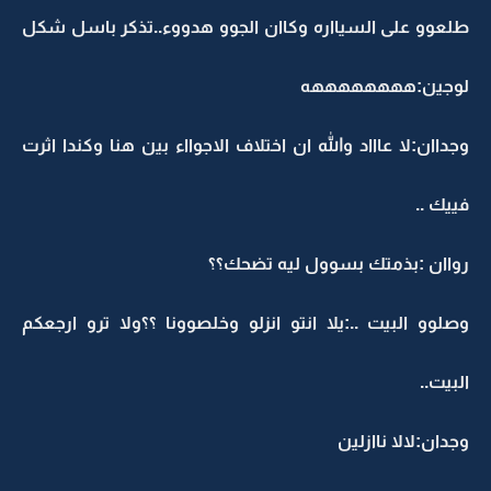
طلعوو على السيااره وكاان الجوو هدووء..تذكر باسل شكل
لوجين:ههههههههه
وجداان:لا عاااد والله ان اختلاف الاجوااء بين هنا وكندا اثرت
فييك ..
رواان :بذمتك بسوول ليه تضحك؟؟
وصلوو البيت ..:يلا انتو انزلو وخلصوونا ؟؟ولا ترو ارجعكم
البيت..
وجدان:لالا ناازلين