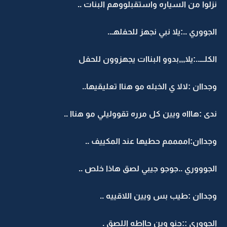
نزلوا من السياره واستقبلووهم البنات ..
الجووري ..:يلا نبي نجهز للحفلهـ..
الكلـــ..:يلا,,,بدوو البناات يجهزوون للحفل
وجداان :لالا ي الخبله مو هناا تعليقيها..
ندى :هاااه ويين كل مرره تقووليلي مو هناا ..
وجداان:اممممم حطيها عند المكييف ..
الجوووري ..جوجو جيبي لصق هاذا خلص ..
وجداان :طيب بس ويين اللاقييه ..
الجووري ::جنو وين حااطه اللصق .