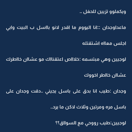
ويكملوو تزيين للحفل ..
ماعداوجدان ::انا اليووم ما اقدر لانو بااسل ب البيت وابي
اجلس معااه اشتقتله
لوجيين وهي مبتسمه :خلاااص اعتقنااك مو عشاان خااطرك
عشاان خااطر اخووك
وجدان :طيب انا بدق على باسل يجيني ..دقت وجدان على
باسل مره ومرتين وثلاث لاكن ما يرد..
لوجيين:طيب رووحي مع السوااق؟؟