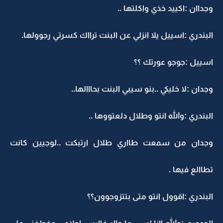
وجداان :اكييد خذي واكلتها ..
البندري :اسييل يلا انزلي عن البنت ترااك كسرتي رجوولها.
اسييل :جوجو عورتك ؟؟
وجدان :لا خليكي ..بنو سيبي البنت بحااالها..
البندري :والله انتو وطلال دلعتووها ..
وجدان من سمعت طااري طلال ارتبكت ..لوجيين كانت
تطاالع فيها .
البندري :اقوول انتو متى بتتزوجوون؟؟