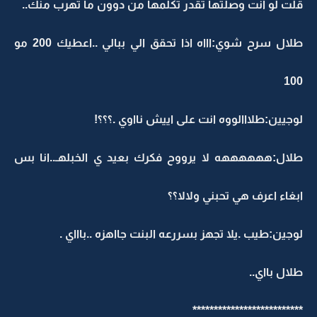
قلت لو انت وصلتها تقدر تكلمها من دوون ما تهرب منك..
طلال سرح شوي:اااه اذا تحقق الي ببالي ..اعطيك 200 مو
100
لوجيين:طلااالووه انت على اييش نااوي .؟؟؟!
طلال:ههههههه لا يرووح فكرك بعيد ي الخبلهـ..انا بس
ابغاء اعرف هي تحبني ولالا؟؟
لوجين:طيب .يلا تجهز بسررعه البنت جااهزه ..باااي .
طلال بااي..
**************************