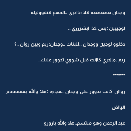
وجدان هههههه لالا ماادري ..المهم لاتقووليله
لوجييين :بس كذا ابشررري ..
دخلوو لوجين ووجدان ..للبنات ..وجدان:ريم ويين روان ..؟
ريم :ماادري كاانت قبل شووي تدوور عليك..
*******
رواان كانت تدوور على وجدان ..فجاءه :هلا والله بقمممممر
اليااض
عبد الرحمن وهو مبتسم..هلا والله بارورو