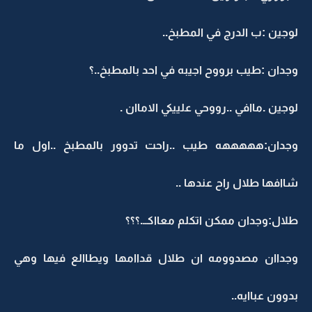
لوجين :ب الدرج في المطبخ..
وجدان :طيب برووح اجيبه في احد بالمطبخ..؟
لوجين .ماافي ..رووحي علييكي الاماان .
وجدان:هههههه طيب ..راحت تدوور بالمطبخ ..اول ما
شاافها طلال راح عندها ..
طلال:وجدان ممكن اتكلم معااكــ.؟؟؟
وجداان مصدوومه ان طلال قداامها ويطاالع فيها وهي
بدوون عباايه..