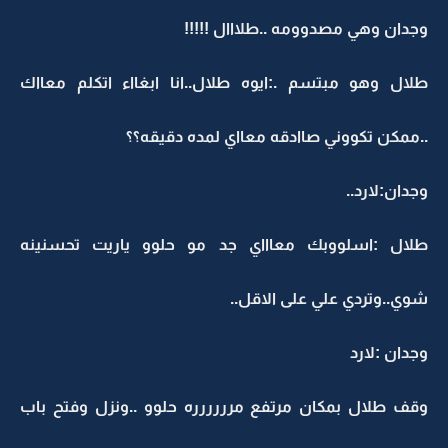
وجدان وهي مصدوومه ..طلااال !!!!!
طلال وهو مبتسم .:ايوه طلال..انا ابغااء اتكلم معااك
..ممكن تكووني صاادقه معااي لمده دقيقه؟؟
وجدان:لارد..
طلال :اسلووبك معاااي جد مو حلوو ياريت تحسنينه
شوي..وتردي علي على الاقل..
وجدان :لارد
وقف طلال بمكان مرتفع مرررررره حلوو ..ونزل وفتح باب