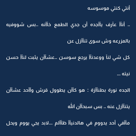
أنتي كنتي موسوسه
.. أنآآ عآرف يآآجده أن جدي الطمع خآآنه ..بس شووفيه
بالمزرعه وش سوى تنآآزل عن
كل شي لنآ ووعدنآآ يرجع سوسن ..عشآآن يثبت لنآآ حسن
نيته ...
الجده نورة بطنآآزة : هو كآآن يطوول قرش وآآحد عشآآن
يتنآآزل عنه .. بس سبحآآن الله
مآآفي أحد يدووم في هالدنيآآ ظآآلم ...لابد يجي يووم ويحل