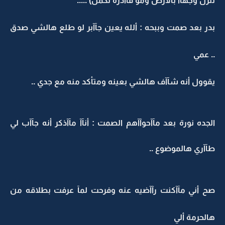
تنزل وجهآآ بالأرض ومو قآآدرة تكمل) .....
بدر بعد صمت وببحه : ألله يعين جآآبر لو طلع هالشي صدق
.. عمي
يقوول أنه شآآف هالشي بعينه ومتأكد منه مع جدي ..
الجده نورة بعد مآآحوآآهم الصمت : أنآآ مآآذكر أنه جآآب لي
طآآري هالموضوع ..
صح أني مآآكنت رآآضيه عنه وفرحت لمآ عرفت بطلاقه من
هالحرمة ألي