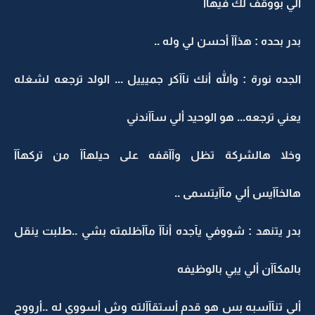
ألي بووقف لك فيهآآ
بدر بحده : هذآآ أحسن لي وله ..
الجده نورة : والله أنك نآآكر جميييل ... الولد ترجعه لشغله
يعني ترجعه... هو الوحيد ألي سآآندني
وخلا هالشركة تظل وآآقفه على حيلهآآ من تركهآآ
هالخآآيس ألي مآآيتسمى ..
بدر يتنهد : شووفي يآجده أنآآ مآآظلمته بشي ..طلبت ينقل
بالمكآآن ألي يبي بالوظيفه
ألي تنآآسبه بس هو قدم أستقآآلته وش أسووي له ..أرووح