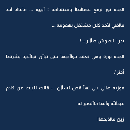
الجده نور ترفع عصآآهآآ بأستقآآمه : أيييه ... مآعآآد أحد
فآآضي لأحد كلن مشتغل بهمومه ...
بدر : ليه وش صآآير ...؟
الجده نورة وهي تعقد حوآآجبهآ حتى تبآآن تجآآعيد بشرتهآ
أكثر /
فوزيه هالي يبي لهآ قص لسآآن ... قالت للبنت عن كلام
عبدالله وأنهآ مآآتصير له
زين مآآذبحهآآ