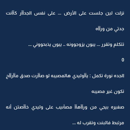
نزلت لين جلست على الأرض ... على نفس الجدآآر كآآنت
جدتي من ورآآه
تتكلم وتقرر ... يبون يزوجوونه .. يبون يذبحووني ...
0
الجده نورة تكمل : يآآوليدي هالمصيبه لو صآآرت صدق مآآرآآح
تكون غير مصيبه
صغيره بيجي من ورآآهآآ مصآىيب على وليدي خآآصتن أنه
مرتبط فالبنت وتقرب له ...