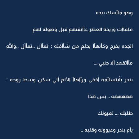
وهو مآآسك بيده
ملفآآت وريحة العطر عآآنقتهم قبل وصوله لهم
الجده بفرح وكأنهآآ بحلم من شآآفته : تعآآل ..تعآآل ..والله
مآآتقعد ألا جنبي ...
بندر بأبتسآآمه أخفى ورآآهآآ الألم ألي سكن وسط روحه :
هههههه .. بس هذآ
طلبك ... لعيونك
يآم بندر وعيوونه وقلبه ..