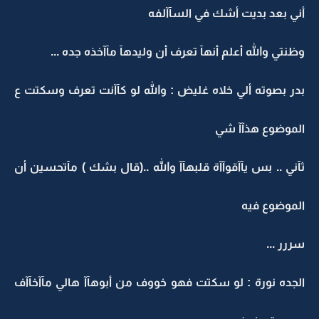
أني بعد بديت أشك في السآآلفه
وظنتي والله أعلم أنهآ تعرف أن وليدهآ مآآخذه جده ...
بدر بصوته ألي خلاه غليض : والله لو كآآنت تعرف وسكتت ع
الموضوع هذآآ شي
ثآني .. بس يآآقوآآة قلبهآآ والله ..(قال بشك ) مآتحسين أن
الموضوع فيه
سررر ...
الجده نورة : لو سكتت فهو خووف من أبوهآآ هالي مآآخآآف