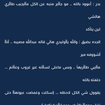
بدر : أعووذ بالله .. مو جآآبر منبه عن الكل مآآيجيب طآآري
هالشي
لين يتأكد
الجده بضيق : والله يآآوليدي هالي قاله عبدالله مصيبه .. أنآآ
أشووفه مير
مآآيبي طآآريهآ .. وبس ماعلى لسآآنه غير غروب وغآآنم ...
حلفته بالله
يقوول شي الكل لاحظه ... (سكتت وغمضت عيونهآآ حتى