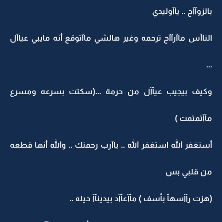
بالزوآآج .. يآآوليدي
النآآس مآآرآآح ترحمه وغير هالشي مآآتوقع أنه مآيبي عيآآل
...
وكيف بيجيب عيآآل من حرمة ...(سكتت بسرعه ومسرع
مآآتمتمت )
أستغفر الله استغفر الله .. يآآرب رحمتك .. والله أنهآ قطعه
من قلبي بس
(هزت رآآسهآ بأسف ) مآآعآآد بيدينآآ حيله ..