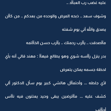
عليه غضب رب العبآآد ..
وشوف سعد .. ذبحه المرض والوحده من بعدكم .. من كآآن
يصدق والله أني يوم شفته
مآآصدقت .. يآآرب رحمتك .. يآآرب حسن الخآآتمه
بدر ينزل رآآسه شوي وهو يطالع فيهآآ : مهند قالي أنه بأي
لحظة جسمه يمكن يتعرض
لأي جلطه ... وأحتمآآل هالشي كبير يوم سأل الدكتور ألي
كشف عليه ... مآآترضين يبقى وحيد يعتنون فيه نآآس
أجآآنب