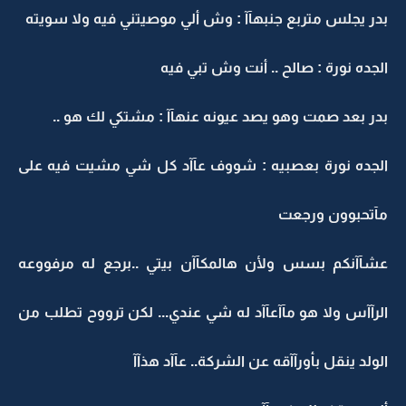
بدر يجلس متربع جنبهآآ : وش ألي موصيتني فيه ولا سويته
الجده نورة : صالح .. أنت وش تبي فيه
بدر بعد صمت وهو يصد عيونه عنهآآ : مشتكي لك هو ..
الجده نورة بعصبيه : شووف عآآد كل شي مشيت فيه على
مآتحبوون ورجعت
عشآآنكم بسس ولأن هالمكآآن بيتي ..برجع له مرفووعه
الرآآس ولا هو مآآعآآد له شي عندي... لكن ترووح تطلب من
الولد ينقل بأورآآقه عن الشركة.. عآآد هذآآ