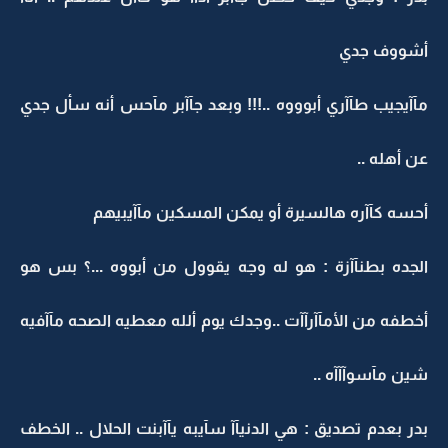
أشووف جدي
مآآيجيب طآآري أبوووه ..!!! وبعد جآآبر مآحس أنه سأل جدي
عن أهله ..
أحسه كآآره هالسيرة أو يمكن المسكين مآآيبيهم
الجده بطنآآزة : هو له وجه يقوول من أبووه ...؟ بس هو
أخطفه من الأمآآرآآت ..وجدك يوم ألله معطيه الصحه مآآفيه
شين مآسوآآآه ..
بدر بعدم تصديق : هي الدنيآآ سآيبه يآآبنت الحلال .. الخطف