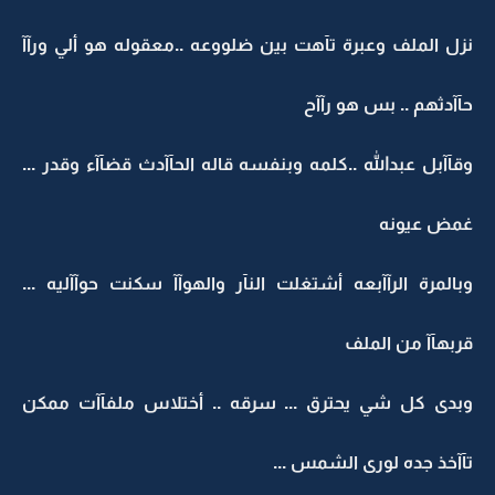
نزل الملف وعبرة تآهت بين ضلووعه ..معقوله هو ألي ورآآ
حآآدثهم .. بس هو رآآح
وقآآبل عبدالله ..كلمه وبنفسه قاله الحآآدث قضآآء وقدر ...
غمض عيونه
وبالمرة الرآآبعه أشتغلت النآر والهوآآ سكنت حوآآليه ...
قربهآآ من الملف
وبدى كل شي يحترق ... سرقه .. أختلاس ملفآآت ممكن
تآآخذ جده لورى الشمس ...