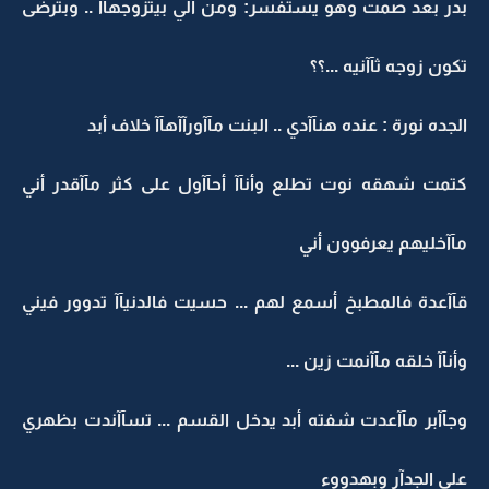
بدر بعد صمت وهو يستفسر: ومن ألي بيتزوجهآآ .. وبترضى
تكون زوجه ثآآنيه ...؟؟
الجده نورة : عنده هنآآدي .. البنت مآآورآآهآآ خلاف أبد
كتمت شهقه نوت تطلع وأنآآ أحآآول على كثر مآآقدر أني
مآآخليهم يعرفوون أني
قآآعدة فالمطبخ أسمع لهم ... حسيت فالدنيآآ تدوور فيني
وأنآآ خلقه مآآنمت زين ...
وجآآبر مآآعدت شفته أبد يدخل القسم ... تسآآندت بظهري
على الجدآر وبهدووء