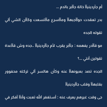
أم جآردينيآآ خالة جآآبر بالدم ...
بدر تعقدت حوآآجبهآآ ومآآسرع مآآتسعت وكآآن الشي ألي
تقوله الجده
مو قآآدر يفهمه : جآآبر يقرب لأم جآآردينيآآ ..جده وش قآآعدة
تقولين أنتي ...؟
الجده تصد بعيونهآآ عنه وكأن هالسر ألي تركته محفوور
بقلبهآآ وقلب جآآردينيآآ
جى وقت غيرهم يعرف عنه : أستغفر الله تعبت وأنآآ أفكر في