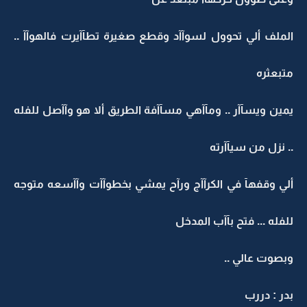
الملف ألي تحوول لسوآآد وقطع صغيرة تطآآيرت فالهوآآ ..
متبعثره
يمين ويسآآر .. ومآآهي مسآآفة الطريق ألا هو وآآصل للفله
.. نزل من سيآآرته
ألي وقفهآ في الكرآآج ورآح يمشي بخطوآآت وآآسعه متوجه
للفله ... فتح بآآب المدخل
وبصوت عالي ..
بدر : دررب