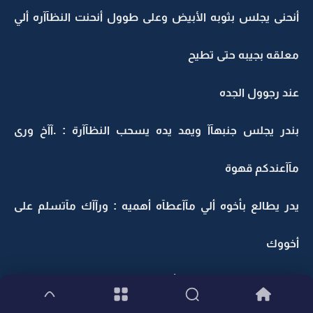
أنحنى يجلس بثوبه الأبيض وعلى طوول أنحنت النظآآره ألي
معلقه بجيبه حتى تطيح
عند رجوول الجده
بندر يجلس جنبهآآ ويمد يده يسحب النظآآرة : .آآخ ورى
مآآعندكم قهوة
يدر يطالع بأخوه ألي مآآعطآه أهميه : ورآآك مآتسلم على
أخووك
بندر بدون مآآيطالعه : أسأل نفسك بالأول