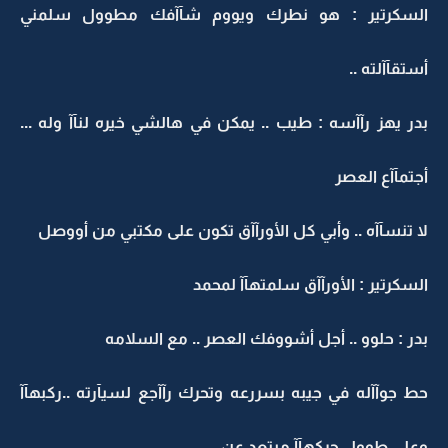
السكرتير : هو نطرك ويووم شآآفك مطوول سلمني
أستقآآلته ..
بدر يهز رآآسه : طيب .. يمكن في هالشي خيره لنآآ وله ...
أجتمآآع العصر
لا تنسآآه .. وأبي كل الأورآآق تكون على مكتبي من أووصل
السكرتير : الأورآآق سلمتهآآ لمحمد
بدر : حلوو .. أجل أشووفك العصر .. مع السلامه
حط جوآآله في جيبه بسررعه وتحرك رآآجع لسيآرته ..ركبهآآ
وعلى طوول حركهآآ مبتعد عن