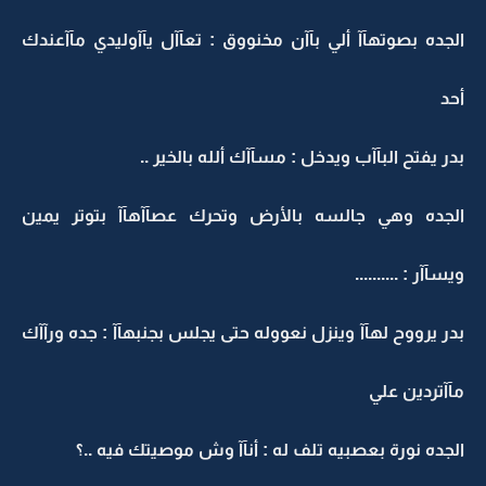
الجده بصوتهآآ ألي بآآن مخنووق : تعآآل يآآوليدي مآآعندك
أحد
بدر يفتح البآآب ويدخل : مسآآك ألله بالخير ..
الجده وهي جالسه بالأرض وتحرك عصآآهآآ بتوتر يمين
ويسآآر : ..........
بدر يرووح لهآآ وينزل نعووله حتى يجلس بجنبهآآ : جده ورآآك
مآآتردين علي
الجده نورة بعصبيه تلف له : أنآآ وش موصيتك فيه ..؟