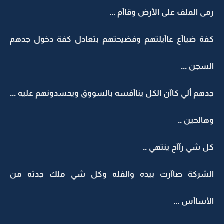
رمى الملف على الأرض وقآآم ...
كفة ضيآآع عآآيلتهم وفضيحتهم بتعآدل كفة دخول جدهم
السجن ...
جدهم ألي كآآن الكل ينآآفسه بالسووق ويحسدونهم عليه ...
وهالحين ..
كل شي رآآح ينتهي ..
الشركة صآآرت بيده والفله وكل شي ملك جدته من
الأسآآس ...