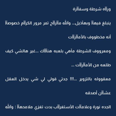
ورآآه شرطة وسفآآرة
ينبلغ فيهآآ وبهآذيل... والله مآآرآآح تمر مرور الكرآآم خصوصآآ
أنه مخطووف بالأمآآرآآت
ومعرووف الشرطة مآهي بلعبه هنآآآك ...غير هالشي كيف
طلعه من الأمآآرآآت ...
معقووله بالتزوير ...!!! جدتي قولي لي شي يدخل العقل
عشآآن أصدقه
الجده نورة وعلامآآت الأستغرآآب بدت تغزي ملامحهآآ : والله