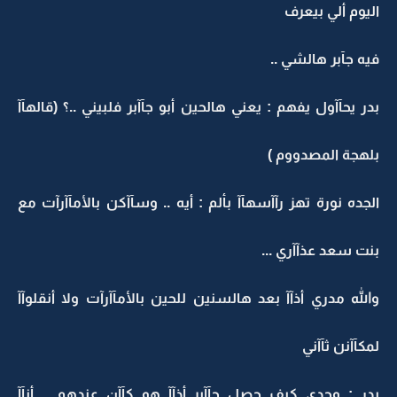
اليوم ألي بيعرف
فيه جآبر هالشي ..
بدر يحآآول يفهم : يعني هالحين أبو جآآبر فلبيني ..؟ (قالهآآ
بلهجة المصدووم )
الجده نورة تهز رآآسهآآ بألم : أيه .. وسآآكن بالأمآآرآت مع
بنت سعد عذآآري ...
والله مدري أذآآ بعد هالسنين للحين بالأمآآرآت ولا أنقلوآآ
لمكآآنن ثآآني
بدر : وجدي كيف حصل جآآبر أذآآ هو كآآن عندهم .. أنآآ