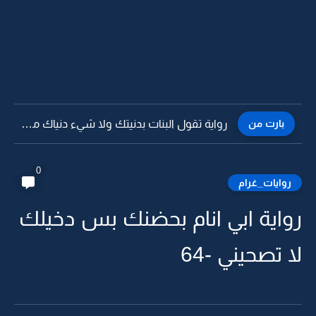
بارت من
رواية تقول البنات بدنيتك ولا شيء دنياك ماتسوى بليا العذاري...
0
روايات_غرام
رواية ابي انام بحضنك بس دخيلك
لا تصحيني -64