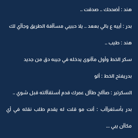
هند : أضححك .. صدقت ..
بدر : أييه ع بالي بععد .. يلا حبيبي مسآآفة الطريق وجآآي لك
هند : طيب ..
سكر الخط وأول مآآنوى يدخله في جيبه دق من جديد
بدريفتح الخط : ألو
السكرتير : صآآلح طآآل عمرك قدم أستقآآلته قبل شوي ..
بدر بأستغرآآب : أنت مو قلت له يقدم طلب نقله في أي
مكآآن يبي ...