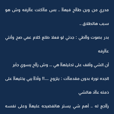
مدري من وين طآآح فيهآآ .. بس مآآكنت عآآرفه وش هو
سبب هالطلاق ..
بدر بصوت وآآطي : جدتي لو فعلا طلع كلام عمي صح وأنتي
عآآرفه
أن الشي وآقف على تحليلهآآ هي ... وش رآآح يسوي جآبر
الجده نورة بدون مقدمآآت : يتزوج ....!! وأذآآ يبي يخليهآآ على
ذمته عآآد هالشي
رآآجع له .. أهم شي يستر هالفضيحه عليهآآ وعلى نفسه