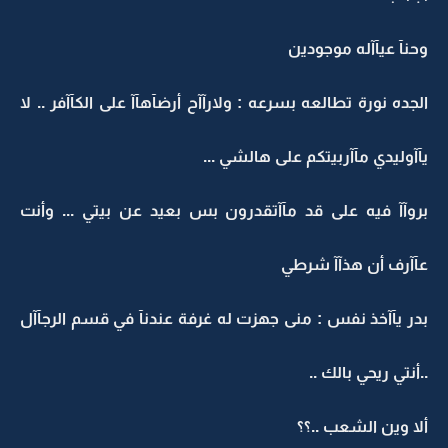
وحنآ عيآآله موجودين
الجده نورة تطالعه بسرعه : ولارآآح أرضآهآآ على الكآآفر .. لا
يآآوليدي مآآربيتكم على هالشي ...
بروآآ فيه على قد مآآتقدرون بس بعيد عن بيتي ... وأنت
عآآرف أن هذآآ شرطي
بدر يآآخذ نفس : منى جهزت له غرفة عندنآ في قسم الرجآآل
..أنتي ريحي بالك ..
ألا وين الشعب ..؟؟