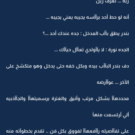
ربه ... تعرف زين
أنه لو حط أحد برآآسه يجيبه يعني يجيبه ...
بندر يطق بآآب المدخل : جده عندك أحد ...؟
الجده نورة : لا يآآولدي تعآآل حيآآك ...
دف بندر البآآب بيده وبكل خفه حتى يدخل وهو متكشخ على
الأخر ... عوآآرضه
محددهآآ بشكل مرتب وأنيق والغترة برسميتهآآ والجآآذبيه
ألي أرتسمت منهآ
على تفآآصيله رآآفعهآآ لفووق بكل فن .. تقدم بخطوآته منه