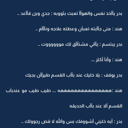
بدر يآآخذ نفس والهوآآ تعبث بثووبه : جدي وين قآآعد ..
هند : منى جآآبته تعبآن وعطته علاجه ونآآآم ..
بدر يبتسم : يآآني مشتآآق لك مووووووت ..
هند : وأنآ أكثر ...
بدر يوقف : يلا خليك عند بآآب القسم طيرآآن بجيك
هند :هههههههههههههههه ... طيب طيب مو عندبآب
القسم ألا عند بآآب الحديقه
بدر : أيه خليني أشووفك بس والله لا قص رجوولك ..