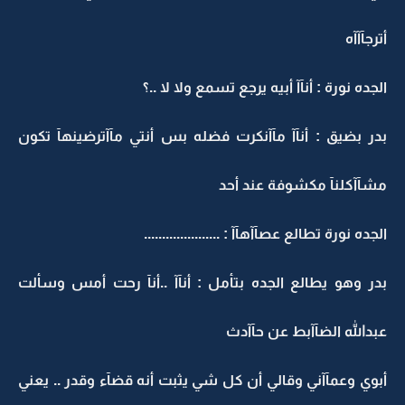
أترجآآآه
الجده نورة : أنآآ أبيه يرجع تسمع ولا لا ..؟
بدر بضيق : أنآآ مآآنكرت فضله بس أنتي مآآترضينهآ تكون
مشآآكلنآ مكشوفة عند أحد
الجده نورة تطالع عصآآهآآ : .....................
بدر وهو يطالع الجده بتأمل : أنآآ ..أنآ رحت أمس وسألت
عبدالله الضآآبط عن حآآدث
أبوي وعمآآني وقالي أن كل شي يثبت أنه قضآء وقدر .. يعني