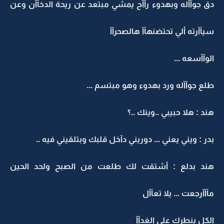
دق جوآآله وبهدوء رآآح يمشي مبتعد عن ريحة الدخآآن وعن
سيآآرته ألي تحتضنهآآ هالصحرآآ
الوآآسعه ...
طلع جوآآله ورد بهدوء وهو مبتسم ...
هند : هلا حبيبي ..وينك ..؟
بدر : ويني يعني ... دوريني دآخل قلبك وبتلقيني فيه ..
هند بدلع : أشتقت لك طلعت من الصبح ولحد الحين
مآآآرجعت ... يلا تعآآل
الكل ينطرك على الغدآآ