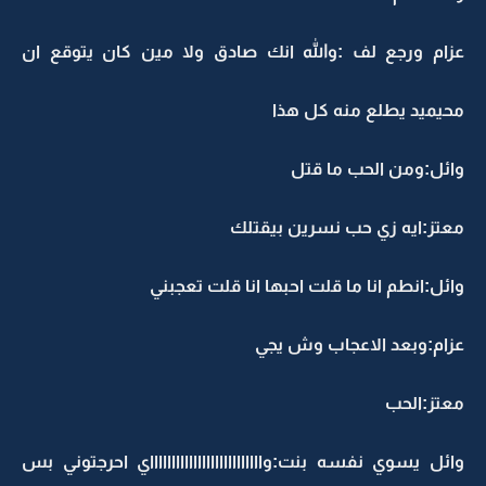
عزام ورجع لف :والله انك صادق ولا مين كان يتوقع ان
محيميد يطلع منه كل هذا
وائل:ومن الحب ما قتل
معتز:ايه زي حب نسرين بيقتلك
وائل:انطم انا ما قلت احبها انا قلت تعجبني
عزام:وبعد الاعجاب وش يجي
معتز:الحب
وائل يسوي نفسه بنت:وااااااااااااااااااااااااااي احرجتوني بس