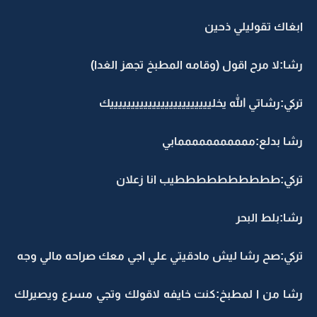
ابغاك تقوليلي ذحين
رشا:لا مرح اقول (وقامه المطبخ تجهز الغدا)
تركي:رشاتي الله يخلييييييييييييييييييييييييك
رشا بدلع:مممممممممممابي
تركي:ططططططططططيب انا زعلان
رشا:بلط البحر
تركي:صح رشا ليش مادقيتي علي اجي معك صراحه مالي وجه
رشا من ا لمطبخ:كنت خايفه لاقولك وتجي مسرع ويصيرلك