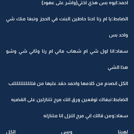
احمد:ايوه بس هذي اختي(واشر على عهود)
الضابط:يا ام رنا احنا حاطين البنت في الحجز ونبغا منك شي
واحد بس
سعاد:انا اول شي ام شهاب ماني ام رنا وثاني شي وشو
هذا الشي
الكل انصدم من كلامها واحمد حقد عليها من قلللللللللللب
الضابط:نبغاك توقعين ورق انك مرح تتنازلين على القضيه
سعاد:ومن قالك اني مرح اتنزل انا متنازله
لهينا وبس الكل