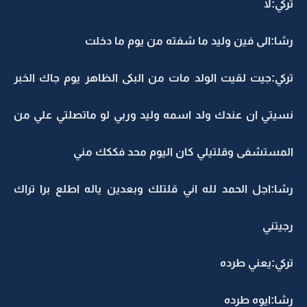
تركي:لا
رشا:الى فين وليد ما شفته من يوم ما دخلت
تركي:جيت لقيت الولد مات من البكى الظاهر يوم جاك الخبر
نسيتي ان عندك ولد اسمه وليد وربي لو ماتصلتي علي من
المستشفى وقلتيلي كان اليوم محد فككك مني
رشا:اجل الحمد لله اني قلتلك وبعدين ياله اطلع برا تراك
رجيتني
تركي:يعني طرده
رشا:ايوه طرده