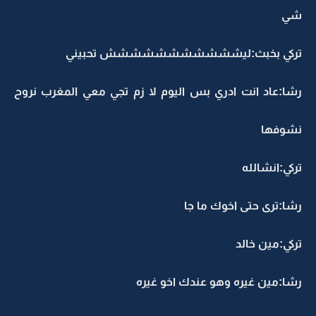
شي
تركي بخبث:ليششششششششششش تحبيني
رشا:عاد انت ادري بس اليوم لا زم تجي معي المغرب نروح
نشوفها
تركي:انشالله
رشا:ترى حتى اخوك ما جا
تركي:مين خالد
رشا:مين غيره وهو عندك اخو غيره