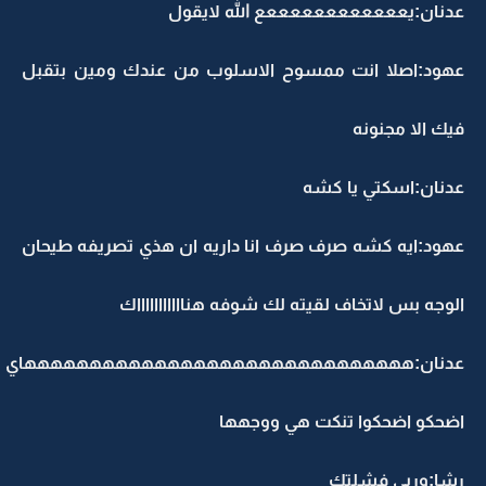
عدنان:يععععععععععععع الله لايقول
عهود:اصلا انت ممسوح الاسلوب من عندك ومين بتقبل
فيك الا مجنونه
عدنان:اسكتي يا كشه
عهود:ايه كشه صرف صرف انا داريه ان هذي تصريفه طيحان
الوجه بس لاتخاف لقيته لك شوفه هناااااااااااك
عدنان:ههههههههههههههههههههههههههههههاي
اضحكو اضحكوا تنكت هي ووجهها
رشا:وربي فشلتك