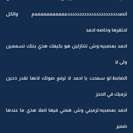
انصددددددددددددددددددددددمممممممممممم والكل
احتقرها وخاصه احمد
احمد بعصبيه:وش تتنازلين هو بكيفك هذي بنتك تسمعين
ولى لا
الضابط:لو سمحت يا احمد لا ترفع صوتك لانها تقدر ذحين
ترميك في الحجز
احمد بعصبيه:ترميني وش همني فيها اصلا هذي ما عندها
ضمير