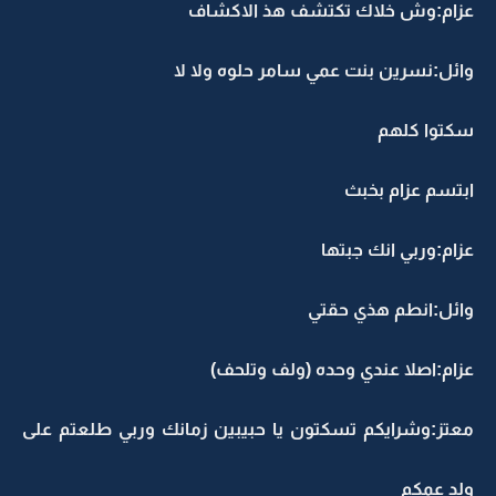
عزام:وش خلاك تكتشف هذ الاكشاف
وائل:نسرين بنت عمي سامر حلوه ولا لا
سكتوا كلهم
ابتسم عزام بخبث
عزام:وربي انك جبتها
وائل:انطم هذي حقتي
عزام:اصلا عندي وحده (ولف وتلحف)
معتز:وشرايكم تسكتون يا حبيبين زمانك وربي طلعتم على
ولد عمكم