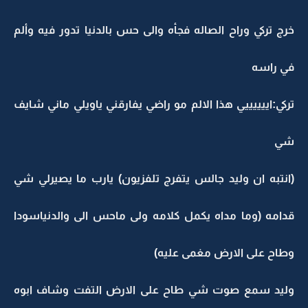
خرج تركي وراح الصاله فجأه والى حس بالدنيا تدور فيه وألم
في راسه
تركي:اييييييي هذا الالم مو راضي يفارقني ياويلي ماني شايف
شي
(انتبه ان وليد جالس يتفرج تلفزيون) يارب ما يصيرلي شي
قدامه (وما مداه يكمل كلامه ولى ماحس الى والدنياسودا
وطاح على الارض مغمى عليه)
وليد سمع صوت شي طاح على الارض التفت وشاف ابوه