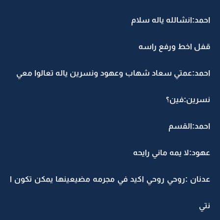
احمد:انشالله ياله سلام
قفل اخط ورفع راسه
احمد:عمتي سعاد شهاب وعهود ونسرين ياله تعالوا معي
نسرين:فين؟
احمد:القسم
عهود:لا يمه ماني رايحه
عدنان :روحي روحي اكيد في مجرمه مضيعينها يمكن تكون ا
نتي