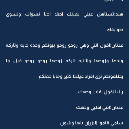
هند:تستاهل عيني بعينك اصلا احنا نسواك ونسوى
طوايفك
عدنان:اقول انتي وهي روحو روحو بيوتكم وحده جايه وتاركه
ولدها وزوجها واثانيه تاركه زوجها روحو روحو قبل ما
يطلقونكم ترى افراد عيلتنا كثير ومانا حملكم
رشا:اقول اقلب وجهك
عدنان:انتي اقلبي وجهك
سامي:قاموا البزران يتها وشون