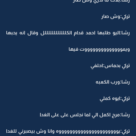
تركي:وش صار
رشا:اليو طلبها احمد قدام الكللللللللللللل وقال انه يحبها
ويمووووووووووووووت فيها
تركي بحماس:احلفي
رشا:ورب الكعبه
تركي:ايوه كملي
رشا:مرح اكمل الي لما نجلس على على الغدا
تركي:يووووووووووووووووووووووه وانا وش بيصبرني للغدا