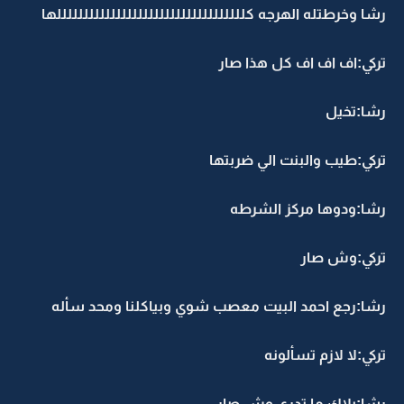
رشا وخرطتله الهرجه كلللللللللللللللللللللللللللللللللللها
تركي:اف اف اف كل هذا صار
رشا:تخيل
تركي:طيب والبنت الي ضربتها
رشا:ودوها مركز الشرطه
تركي:وش صار
رشا:رجع احمد البيت معصب شوي وبياكلنا ومحد سأله
تركي:لا لازم تسألونه
رشا:بلاك ما تدري وش صار