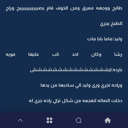
طايح ووجهه معرق ومن الخوف قام يصيييييييييييح وراح
الطبخ يجري
وليد:ماما بابا مات
رشا وكان احد كب عليها مويه
بارده:ايششششششششششششششش
وراحه تجري ورى وليد الي ساحبها من يدها
دخلت الصاله انفجعه من شكل تركي راحه جري له
رشا وهي تبكي:تركي تركي تكفى قوم تركي قوم الله يخليك