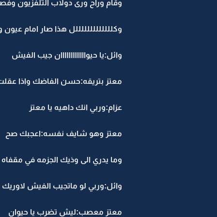
وقام وراح ورى دولاب التلفزيون وف
وكلللللللللللللل هذا صار امام عيون
وائل:يا حيوااااااااااااان جيب الفيش
معتز بتريقه:حسن الفاضك واذا عقلت
عزام:وربي انك داهيه يا معتز
معتز وهو شايف نفسه:اعجبك صح
وما يدري الى وذيك الجزمه في مقفاه
وائل:وربي لو ماتجيب الفيش لاوري
معتز معصب:ليش تضرب يا حيوان