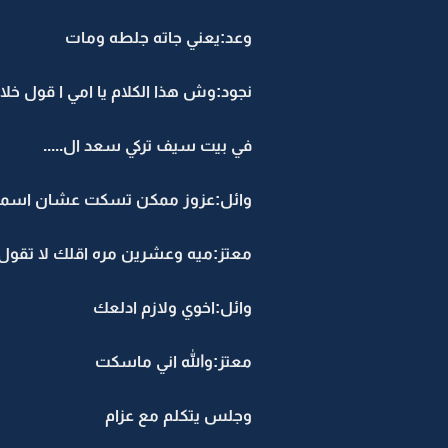
وعد:يعني جاته جلطه ومات
نجود:وش هذا الكلام يا امي ا قول خل
في بيت سيف تركي سعد ال.....
وائل:عزوز ممكن تسكت عشان اسم
معتز:ميه وعشرين مره اقلك لا تقول 
وائل:اخوي ولازم ادلعك
معتز:والله اني ماسكت
وجلس يتكلم مع عزام