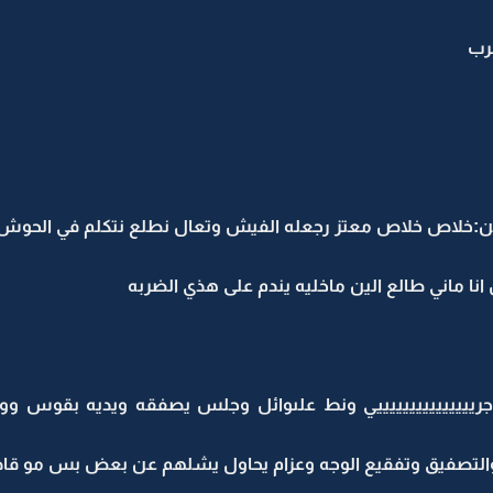
رب
:خلاص خلاص معتز رجعله الفيش وتعال نطلع نتكلم في الحوش
نا ماني طالع الين ماخليه يندم على هذي الضربه
يييييييييييييييي ونط علىوائل وجلس يصفقه ويديه بقوس وو
يط والتصفيق وتفقيع الوجه وعزام يحاول يشلهم عن بعض بس مو قاد