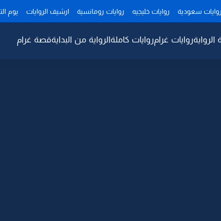
وايات سعودية
روايات خليجيه
روايات رومانسية
ارشيف الروايات
يوم ال
 الرواية
روايات غرام
روايات كاملة
الرواية من البداية
قصة غرام