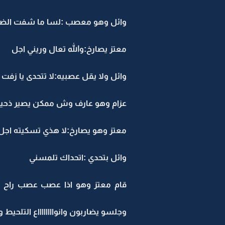
وائل وهو معصب :لسا ما شفت الض
معتز يصارخ:والله تعال وريني اجل
وائل ولا يقل عصبيه:لا تتحدى يا زفت
عزام وهو عارف وش ممكن يصير ذحين
معتز وهو يصارخ:لا هذي تسكيته اجل ا
وائل بتحدي :اتحداك تلمسني
قام معتز وهو اذا عصب عصب راح جر
وجلسو يضاربون وانوااااااااع التلح