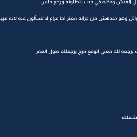
صل الفيش ودخله في جيب بنطلونه ورجع جلس
 وائل وهو مندهش من جرائه معتز اما عزام لا تسألون عنه لانه ميي
 برجعه لك معني اتوقع مرح يرجعلك طول العمر
ك شغلك