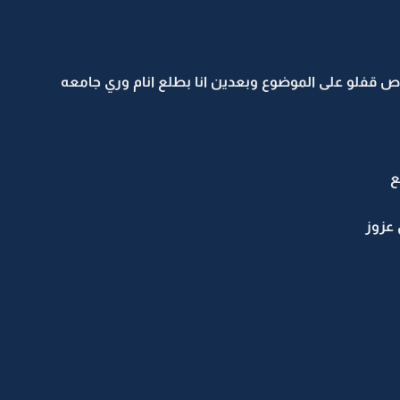
اص قفلو على الموضوع وبعدين انا بطلع انام وري جامعه
ع
عزوز