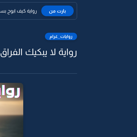
بارت من
رواية كيف ابوح بسري
روايات_غرام
رواية لا يبكيك الفراق 