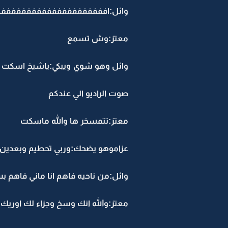
وائل:اففففففففففففففففففففف 
معتز:وش تسمع
وائل وهو شوي ويبكي:ياشيخ اسكت انا
صوت الراديو الي عندكم
معتز:تتمسخر ها والله ماسكت
عزاموهو يضحك:وربي تحطيم وبعدين يا
وائل:من ناحيه فاهم انا ماني فاهم 
معتز:والله انك وسخ وجزاء لك اوريك