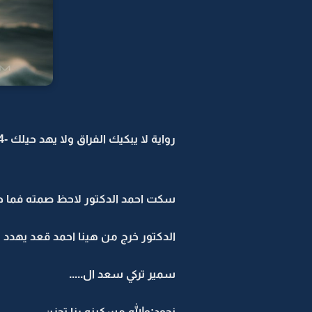
رواية لا يبكيك الفراق ولا يهد حيلك -4
سكت احمد الدكتور لاحظ صمته فما ح
الدكتور خرج من هينا احمد قعد يهدد 
سمير تركي سعد ال.....
نجود:والله مسكينه رنا تحزن