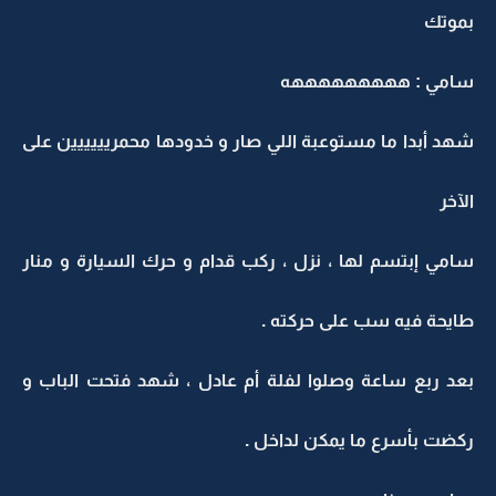
بموتك
سامي : هههههههههه
شهد أبدا ما مستوعبة اللي صار و خدودها محمريييييين على
الآخر
سامي إبتسم لها ، نزل ، ركب قدام و حرك السيارة و منار
طايحة فيه سب على حركته .
بعد ربع ساعة وصلوا لفلة أم عادل ، شهد فتحت الباب و
ركضت بأسرع ما يمكن لداخل .