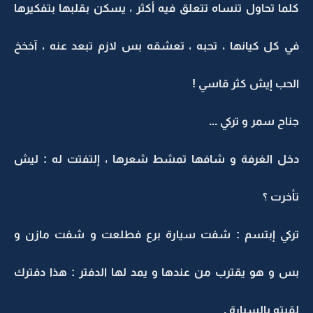
كلما تحاول تنساه تتعلق فيه أكثر ، يسكن بقلبها بتفكيرها
في كل كيانها ، تحبه ، تعشقه بس لازم تبعد عنه ، آخخخ
الحب إيش كثر قاسي !
جناح سمر و تركي ...
دخل الغرفة و شافها تمشط شعرها ، إلتفتت له : ليش
تأخرت ؟
تركي إبتسم : شفت سيارة برع فطلعت و شفت مازن و
بس و هو يقترب من عندها و يمد لها الدفتر : هذا دفترك
لقيته بالسيارة .