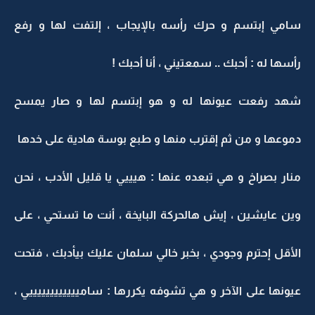
سامي إبتسم و حرك رأسه بالإيجاب ، إلتفت لها و رفع
رأسها له : أحبك .. سمعتيني ، أنا أحبك !
شهد رفعت عيونها له و هو إبتسم لها و صار يمسح
دموعها و من ثم إقترب منها و طبع بوسة هادية على خدها
منار بصراخ و هي تبعده عنها : هيييي يا قليل الأدب ، نحن
وين عايشين ، إيش هالحركة البايخة ، أنت ما تستحي ، على
الأقل إحترم وجودي ، بخبر خالي سلمان عليك بيأدبك ، فتحت
عيونها على الآخر و هي تشوفه يكررها : سامييييييييييييي ،