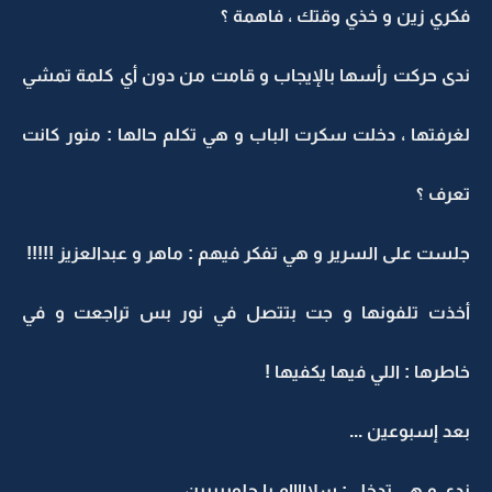
فكري زين و خذي وقتك ، فاهمة ؟
ندى حركت رأسها بالإيجاب و قامت من دون أي كلمة تمشي
لغرفتها ، دخلت سكرت الباب و هي تكلم حالها : منور كانت
تعرف ؟
جلست على السرير و هي تفكر فيهم : ماهر و عبدالعزيز !!!!!
أخذت تلفونها و جت بتتصل في نور بس تراجعت و في
خاطرها : اللي فيها يكفيها !
بعد إسبوعين ...
ندى و هي تدخل : سلااااام يا حلوييييين