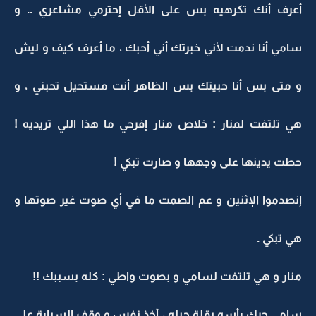
أعرف أنك تكرهيه بس على الأقل إحترمي مشاعري .. و
سامي أنا ندمت لأني خبرتك أني أحبك ، ما أعرف كيف و ليش
و متى بس أنا حبيتك بس الظاهر أنت مستحيل تحبني ، و
هي تلتفت لمنار : خلاص منار إفرحي ما هذا اللي تريديه !
حطت يدينها على وجهها و صارت تبكي !
إنصدموا الإثنين و عم الصمت ما في أي صوت غير صوتها و
هي تبكي .
منار و هي تلتفت لسامي و بصوت واطي : كله بسببك !!
سامي حرك رأسه بقلة حيله ، أخذ نفس و وقف السيارة على