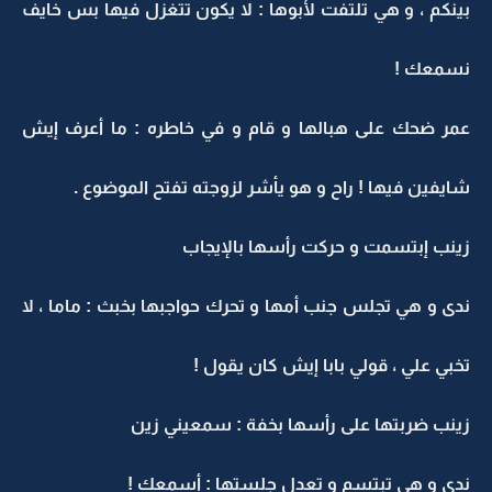
بينكم ، و هي تلتفت لأبوها : لا يكون تتغزل فيها بس خايف
نسمعك !
عمر ضحك على هبالها و قام و في خاطره : ما أعرف إيش
شايفين فيها ! راح و هو يأشر لزوجته تفتح الموضوع .
زينب إبتسمت و حركت رأسها بالإيجاب
ندى و هي تجلس جنب أمها و تحرك حواجبها بخبث : ماما ، لا
تخبي علي ، قولي بابا إيش كان يقول !
زينب ضربتها على رأسها بخفة : سمعيني زين
ندى و هي تبتسم و تعدل جلستها : أسمعك !