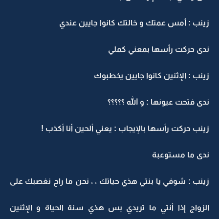
زينب : أمس عمتك و خالتك كانوا جايين عندي
ندى حركت رأسها بمعني كملي
زينب : الإثنين كانوا جايين يخطبوك
ندى فتحت عيونها : و الله ؟؟؟؟؟
زينب حركت رأسها بالإيجاب : يعني ألحين أنا أكذب !
ندى ما مستوعبة
زينب : شوفي يا بنتي هذي حياتك ، ، نحن ما راح نغصبك على
الزواج إذا أنتي ما تريدي بس هذي سنة الحياة و الإثنين