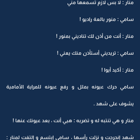
منار : لا بس لازم تسمعها مني
سامي : منور بالعة راديو !
منار : أنت من أذن لك تناديني بمنور !
سامي : تريديني أستأذن منك يعني !
منار : أكيد أيوا !
سامي حرك عيونه بملل و رفع عيونه للمراية الأمامية
يشوف على شهد .
منار و هي تنتبه له و تضربه : هيي أنت ، بعد عيونك عنها !
شهد إنحرجت و نزلت رأسها ، سامي إبتسم و إلتفت لمنار :