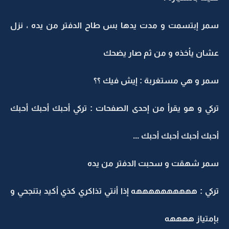
سمر إبتسمت و مدت يدها بس طاح الدفتر من يده ، نزل
عشان يأخذه و من ثم صار يضحك
سمر و هي مستغربة : إيش فيك ؟؟
تركي و هو يقرأ من إحدى الصفحات : تركي أحبك أحبك أحبك
أحبك أحبك أحبك أحبك ...
سمر شهقت و سحبت الدفتر من يده
تركي : ههههههههههه إذا أنتي تذاكري كذي أكيد بتنجحي و
بإمتياز ههههه