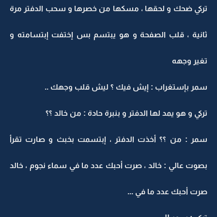
تركي ضحك و لحقها ، مسكها من خصرها و سحب الدفتر مرة
ثانية ، قلب الصفحة و هو يبتسم بس إختفت إبتسامته و
تغير وجهه
سمر بإستغراب : إيش فيك ؟ ليش قلب وجهك ..
تركي و هو يمد لها الدفتر و بنبرة حادة : من خالد ؟؟
سمر : من ؟؟ أخذت الدفتر ، إبتسمت بخبث و صارت تقرأ
بصوت عالي : خالد ، صرت أحبك عدد ما في سماء نجوم ، خالد
صرت أحبك عدد ما في ...