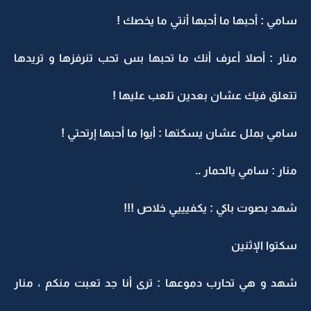
سامي : أحبها ما أحبها أنتي ما يخصك !
منار : أصلا أعرف أنك ما تحبها بس تحب تنرفزها و تريدها
تتعلق فيك عشان بعدين تلعب عليها !
سامي بملل عشان يسكتها : أيوا ما أحبها إرتحتي !
منار : سامي يالحمار ..
شهد بصوت باكي : يكفيييي خلاص !!!
سكتوا الإثنين
شهد و هي تحارب دموعها : ترى أنا جد تعبت منكم ، منار