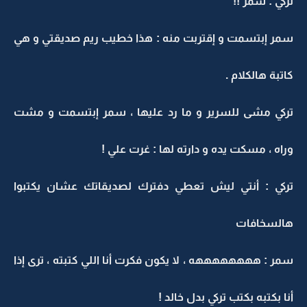
تركي : سمر !!
سمر إبتسمت و إقتربت منه : هذا خطيب ريم صديقتي و هي
كاتبة هالكلام .
تركي مشى للسرير و ما رد عليها ، سمر إبتسمت و مشت
وراه ، مسكت يده و دارته لها : غرت علي !
تركي : أنتي ليش تعطي دفترك لصديقاتك عشان يكتبوا
هالسخافات
سمر : ههههههههه ، لا يكون فكرت أنا اللي كتبته ، ترى إذا
أنا بكتبه بكتب تركي بدل خالد !