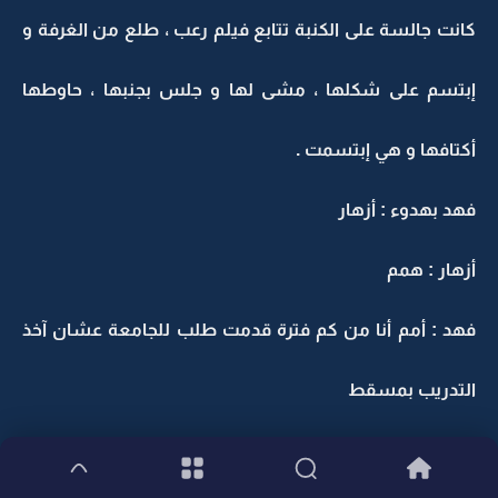
كانت جالسة على الكنبة تتابع فيلم رعب ، طلع من الغرفة و
إبتسم على شكلها ، مشى لها و جلس بجنبها ، حاوطها
أكتافها و هي إبتسمت .
فهد بهدوء : أزهار
أزهار : همم
فهد : أمم أنا من كم فترة قدمت طلب للجامعة عشان آخذ
التدريب بمسقط
أزهار إلتفتت له و هي تبتسم : وافقوا !