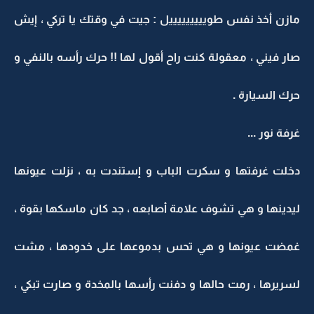
مازن أخذ نفس طويييييييييل : جيت في وقتك يا تركي ، إيش
صار فيني ، معقولة كنت راح أقول لها !! حرك رأسه بالنفي و
حرك السيارة .
غرفة نور ...
دخلت غرفتها و سكرت الباب و إستندت به ، نزلت عيونها
ليدينها و هي تشوف علامة أصابعه ، جد كان ماسكها بقوة ،
غمضت عيونها و هي تحس بدموعها على خدودها ، مشت
لسريرها ، رمت حالها و دفنت رأسها بالمخدة و صارت تبكي ،