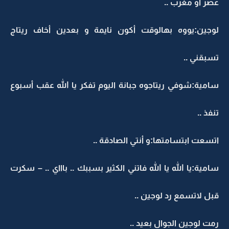
عصر أو مغرب ..
لوجين:يووه بهالوقت أكون نايمة و بعدين أخاف ريتاج
تسبقني ..
سامية:شوفي ريتاجوه جبانة اليوم تفكر يا الله عقب أسبوع
تنفذ ..
اتسعت ابتسامتها:و أنتي الصادقة ..
سامية:يا الله يا الله فاتني الكثير بسببك .. باااي .. – سكرت
قبل لاتسمع رد لوجين ..
رمت لوجين الجوال بعيد ..