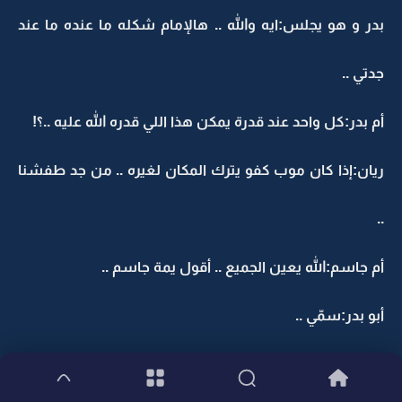
بدر و هو يجلس:ايه والله .. هالإمام شكله ما عنده ما عند
جدتي ..
أم بدر:كل واحد عند قدرة يمكن هذا اللي قدره الله عليه ..؟!
ريان:إذا كان موب كفو يترك المكان لغيره .. من جد طفشنا
..
أم جاسم:الله يعين الجميع .. أقول يمة جاسم ..
أبو بدر:سمّي ..
أم جاسم بغيتك بكلمة رأس و أنا أمك ..