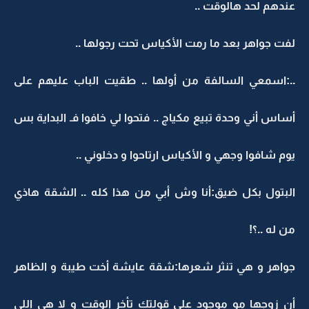
عندهم لحد هالوقت ..
لفت جواهر بعد ما رمت الأكياس تحت رجولها ..
..:اسمعي السالفة من أولها .. طقيت الباب عليهم على
أساس أني وحدة تبيع مكياج .. فتحوا لي خافوا فـ البداية بس
يوم شافوا وجهي و الأكياس ارتاحوا و دخلوني ..
البتول بكل ضيق:أنا وش أبي من هذا كله .. الشقة هاذي
من له ..؟!
جواهر و هي تنثر شعرها:شقة عايشة أخت طيبة و الظاهر
أن زوجها مو موجود على قولتك تأخر الوقت و لا هي اللي