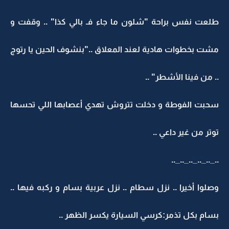
طلعت نفس براحة "شلون ما جاء فـ بالي كذا" .. وقفت و
مشت بخطوات هادية لعند المعلاق .."بنشوف الحين يا رتوج
.. من فينا الأشطر" ..
سحبت الفوطة و دخلت تتروش تهدي أعصابها اللي تحسها
توتر من غير داعي ..
.._.._.._.._.._..
وصلوا أخيرا .. نزل سطام .. نزل عربية بسام و ركبه فيها ..
بسام بكل تذمر:كرسي السيارة يكسر الظهر ..