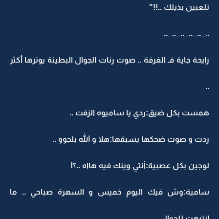
تلعبين بذيلك ..!!"
.._.._.._.._.._..
رايحة جاية فـ الغرفة .. صوت رنات الجوال البطيئة يوترها أكثر
..
همست بكل ضيق:ردي يا ساميوه الزفت ..
ردت و صوت ضحكها يسبقها:هلا و الله بلجوو ..
لوجين بكل عصبية:أنتي وينك فيه هااه ..؟!
سامية:وش فيك اليوم خميس و السهرة صباحي .. ما
انتبهت للجوال ..