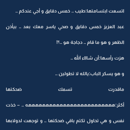
اتسعت ابتسامتها:طيب .. خمس دقايق و أجي عندكم ..
عبد العزيز خمس دقايق و صحي ياسر معك بعد .. بيأذن
الظهر و هو ما قام .. دجاجة هو ..؟!
هزت رأسها:أن شاااء الله ..
و هو يسكر الباب:يالله لا تطولين ..
ماقدرت تسمك ضحكتها
أكثر:هههههههههههههههههههههههههه .. – خذت
نفس و هي تحاول تكتم باقي ضحكتها .. و توجهت لدولابها