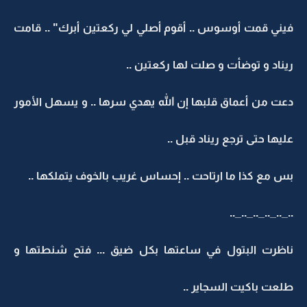
فيني قمت أوسوس .. أقوم أصلي لي ركعتين أبرك" .. قامت
ريناد و توضأت و صلت لها ركعتين ..
دعت من أعماق قلبها إن الله يهدي سرها .. و يسهل الأمور
عليها حتى ترجع ريناد قبل ..
بس مع كذا ما ارتاحت .. إحساس غريب بالخوف يتملكها ..
.._.._.._.._.._..
ناظرت البتول في ساعتها بكل ضيق ... فتح شنطتها و
طلعت باكيت السجاير ..