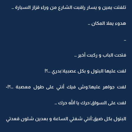
تلفتت يمين و يسار راقبت الشارع من وراء قزاز السيارة ..
هدوء يملا المكان ..
..
فتحت الباب و ركبت أخير ..
لفت عليها البتول و بكل عصبية:بدري ..؟!
لفت جواهر عليها:وش فيك أنتي على طول معصبة ..؟!-
لفت على السواق:حرك يا الله حرك ..
البتول بكل ضيق:أنتي شفتي الساعة و بعدين شلون قعدتي