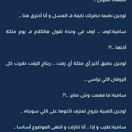
لوجين:طبعا حضرتك نايمة فـ العسل و أنا أحترق هنا ..
سامية:اوف .. اوف في وحدة تقول هالكلام فـ يوم ملكة
أختها ..؟!
لوجين بضيق أكبر:أي ملكة أي زفت .. ريتاج الزفت طيرت كل
الروقان اللي براسي ..
سامية:ما فهمت وش صاير ..؟!
لوجين:الغبية بتروح تعترف لأخوها على اللي سويناه ..
سامية:طيب و إذا .. أنا تنازلت و انتهى الموضوع أساسا ..