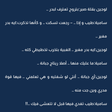
لوجين بقلة صبر:بتروح تعترف لبدر ..
سامية:طيب و إذا .. – رجعت تسكت .. و كأنها تذكرت:ايه بدر
مغير ..
لوجين:ايه بدر مغير .. الغبية بتخرب تخطيطي كله ..
سامية:ما عليك منها .. أصلا ريتاج جبانة ..
لوجين:أي جبانة .. أنتي لو شفتيه و هي تعلمني .. فيها قوة
مدري وين جت منه ..
سامية:طيب تغدي فيها قبل لا تتعشى فيك ..!!