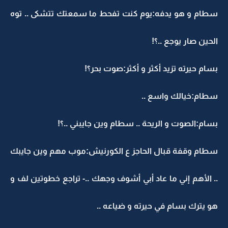
سطام و هو يدفه:يوم كنت تفحط ما سمعتك تتشكى .. توه
الحين صار يوجع ..؟!
بسام حيرته تزيد أكثر و أكثر:صوت بحر؟!
سطام:خيالك واسع ..
بسام:الصوت و الريحة .. سطام وين جايبني ..؟!
سطام وقفة قبال الحاجز ع الكورنيش:موب مهم وين جايبك
.. الأهم إني ما عاد أبي أشوف وجهك ..- تراجع خطوتين لف و
هو يترك بسام في حيرته و ضياعه ..