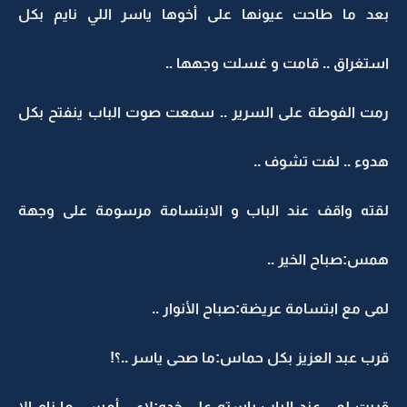
بعد ما طاحت عيونها على أخوها ياسر اللي نايم بكل
استغراق .. قامت و غسلت وجهها ..
رمت الفوطة على السرير .. سمعت صوت الباب ينفتح بكل
هدوء .. لفت تشوف ..
لقته واقف عند الباب و الابتسامة مرسومة على وجهة
همس:صباح الخير ..
لمى مع ابتسامة عريضة:صباح الأنوار ..
قرب عبد العزيز بكل حماس:ما صحى ياسر ..؟!
قربت لمى عند الباب باسته على خده:لاء .. أمسى ما نام الا