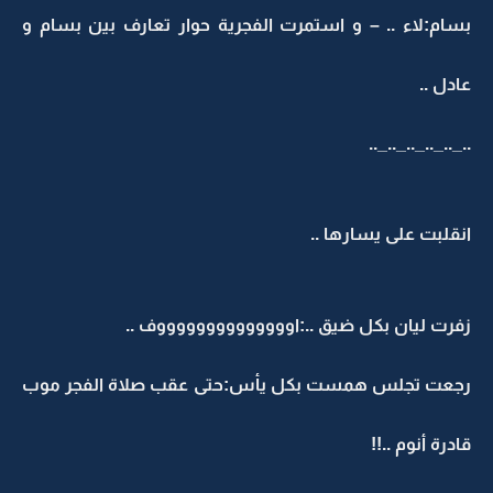
بسام:لاء .. – و استمرت الفجرية حوار تعارف بين بسام و
عادل ..
.._.._.._.._.._..
انقلبت على يسارها ..
زفرت ليان بكل ضيق ..:اووووووووووووووف ..
رجعت تجلس همست بكل يأس:حتى عقب صلاة الفجر موب
قادرة أنوم ..!!