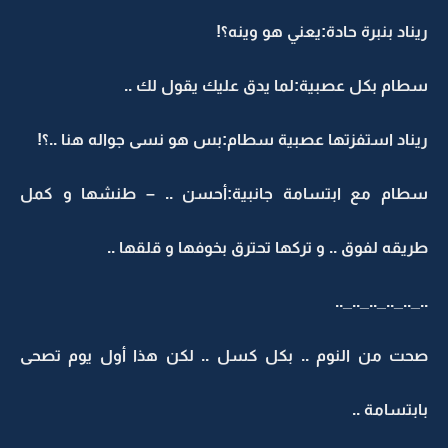
ريناد بنبرة حادة:يعني هو وينه؟!
سطام بكل عصبية:لما يدق عليك يقول لك ..
ريناد استفزتها عصبية سطام:بس هو نسى جواله هنا ..؟!
سطام مع ابتسامة جانبية:أحسن .. – طنشها و كمل
طريقه لفوق .. و تركها تحترق بخوفها و قلقها ..
.._.._.._.._.._..
صحت من النوم .. بكل كسل .. لكن هذا أول يوم تصحى
بابتسامة ..