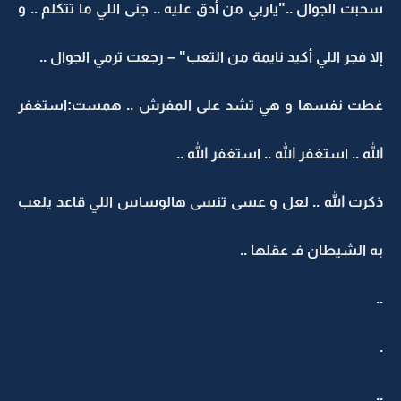
سحبت الجوال .."ياربي من أدق عليه .. جنى اللي ما تتكلم .. و
إلا فجر اللي أكيد نايمة من التعب" – رجعت ترمي الجوال ..
غطت نفسها و هي تشد على المفرش .. همست:استغفر
الله .. استغفر الله .. استغفر الله ..
ذكرت الله .. لعل و عسى تنسى هالوساس اللي قاعد يلعب
به الشيطان فـ عقلها ..
..
.
..