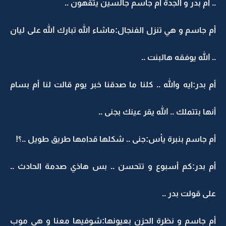
.. أم بدر و الجدة أم جاسم جالسين يتقهون ..
أم جاسم و هي تنزل الفنجال:ماشاء الله تبارك الله على ليان
.. الله يوفقه هالبنت ..
أم بدر:ايه والله .. كلنا ما صدقنا خبر يوم قالت لنا أم بسام
أنها بتتملك .. الله يقر عينك بجنى ..
أم جاسم بنبرة يأس:جنى .. شكلها قدامها طريق طويل ..؟!
أم بدر:كم أسبوع و تتحسن .. بس هاذي صدمة الحادث ..
على قولت بدر ..
أم جاسم و نظرة الحزن بعيونها:شوفيها معنا و هي موب