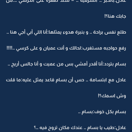
عادل:بالخبر .. الشرقية .. – سند ظهره على الكرسي ..:من
جابك هنا؟!
طلع نفس براحة .. و بنبرة هدوء يمثلها:أنا اللي أبي أجي هنا ..
رفع حواجبه مستغرب:لحالك و أنت عميان و على كرسي ..!!!!
بسام بتردد:أنا أقدر أمشي بس من عميت و أنا جالس أريح ..
عادل مع ابتسامة .. حس أن بسام قاعد يمثل عليه:ما قلت
وش اسمك؟!
بسام بكل خوف:بسام ..
عادل:طيب يا بسام .. عندك مكان تروح فيه ..؟