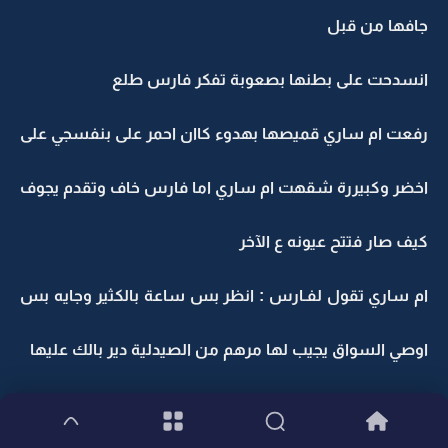
جافها من قبل
انسدحت على بطنها بصعوبة تفكر فارس طلع
رفعت ام ساري قميصها بهدوء كاان احمر على بنفسجي على
اخضر وكبيررة شقهت ام ساري اما فارس خاف وتقدم يجوف
كيف صار فتتح عيونه ع الآخر
ام ساري تقول لفـارس : انظر بس ساعة بالكثير وجايه بس
اوصي السواق يجيب لها مرهم من الصيدلية دير بالك عليها
فارس : من عييوني