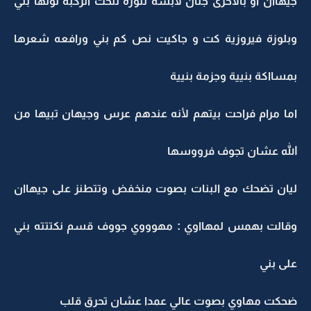
جيهاان او بالأحرى جنان لابسه تنورة لتحت الركبة لونها بني
وبلوزة فيروزية كت و جاكيت نص كم بني ورافعه شعرها
بمسااكة بنيية وجزمة بنيية
اما مرام فراحت بيتهم لأنه عندهم عرس وجيهان تبيها من
الله عشان تجوف فرووسها
ليان تضحك مع البنات بصوت منخفض وتتطنز على جيهاان
وقالت بهمس لمهااوي : مهوووي جووف قسم نكتتته بني
على بني
ضحكت مهاوي بصوت عالي عمدا عشان تحرق قلب