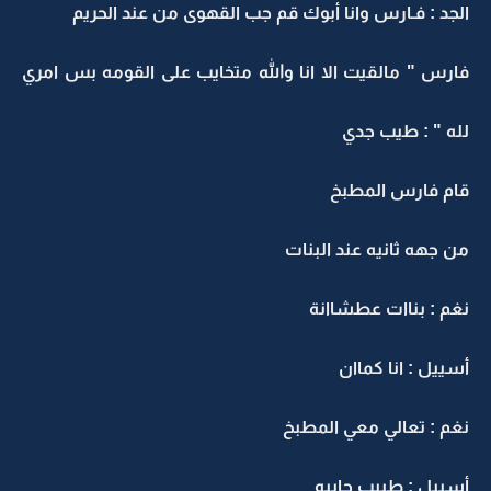
الجد : فـارس وانا أبوك قم جب القهوى من عند الحريم
فارس " مالقيت الا انا والله متخايب على القومه بس امري
لله " : طيب جدي
قام فارس المطبخ
من جهه ثانيه عند البنات
نغم : بناات عطشاانة
أسييل : انا كماان
نغم : تعالي معي المطبخ
أسييل : طييب جاييه