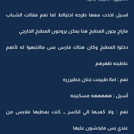
اسيل اخذت معها طرحه احتيااط اما نغم فقالت الشباب
ماراح يجون المطبخ هنا يمكن يروحون المطبخ الخارجي
دخلوا المطبخ وكان هناك فارس بس ماانتبهوا له لأنهم
عاطينه ظهرهم
نغم : اماا طييحت جنان خطيررره
أسيل : هههههه مسكيينه
نغم : ولا كعبـها الي انكسر ,, كنت بعطيها ملابس من
عندي بس مايخشون عليها