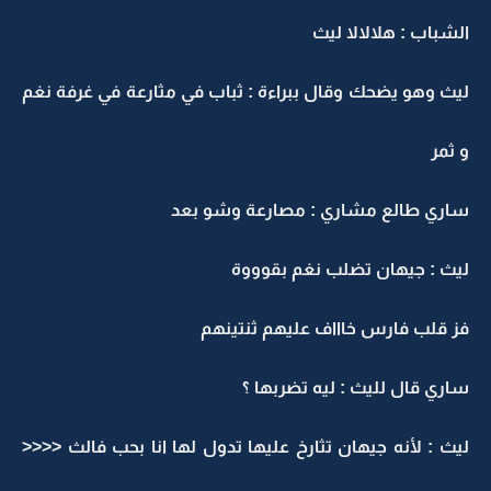
الشباب : هلالالا ليث
ليث وهو يضحك وقال ببراءة : ثباب في مثارعة في غرفة نغم
و ثمر
ساري طالع مشاري : مصارعة وشو بعد
ليث : جيهان تضلب نغم بقوووة
فز قلب فارس خاااف عليهم ثنتينهم
ساري قال لليث : ليه تضربها ؟
ليث : لأنه جيهان تثارخ عليها تدول لها انا بحب فالث <<<<