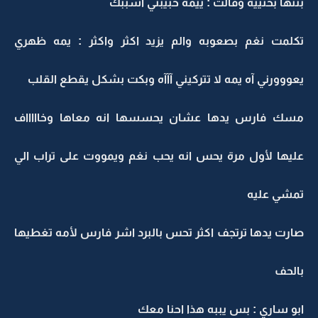
بنتها بحنييه وقالت : ييمه حبيبتي اشببك
تكلمت نغم بصعوبه والم يزيد اكثر واكثر : يمه ظهري
يعووورني آه يمه لا تتركيني آآآه وبكت بشكل يقطع القلب
مسك فارس يدها عشان يحسسها انه معاها وخاااااف
عليها لأول مرة يحس انه يحب نغم ويمووت على تراب الي
تمشي عليه
صارت يدها ترتجف اكثر تحس بالبرد اشر فارس لأمه تغطيها
بالحف
ابو ساري : بس يببه هذا احنا معك