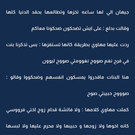
جيهان الي لها ساعه تخزها وتطالعها بحقد الدنيا كلها
وقالت بدلع : على ايش تضحكون ضحكونا معاكم
ردت عليها مهاوي بطريقة كانها تستفزها : بس تذكرنا بنت
في فرح نغم صووح نغوومتي صووح ليوون
هنا البنات ماقدروا يمسكون انفسهم وضحكووا وقالو :
صوووح حبيبتي صوح
كملت مهاوي كلامها : ولا فاتشة قدام زوج اختي فرووسي
كانه اخوها ولا زوجها و حبيبها ولا محرم عليها ولا لبسها