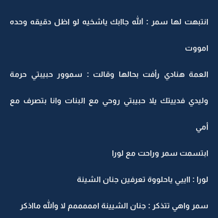
انتبهت لها سمر : الله جاابك ياشخيه لو اظل دقيقه وحده
امووت
العمة هنادي رأفت بحالها وقالت : سموور حبيبتي حرمة
وليدي فدييتك يلا حبيبتي روحي مع البنات وانا بتصرف مع
أمي
ابتسمت سمر وراحت مع لورا
لورا : ااييي ياحلووة تعرفين جنان الشينة
سمر واهي تتذكر : جنان الشيينة امممممم لا والله مااذكر