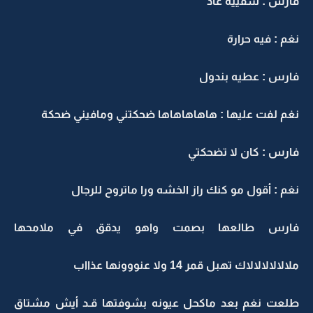
فارس : شفييه عاد
نغم : فيه حرارة
فارس : عطيه بندول
نغم لفت عليها : هاهاهاهاها ضحكتني ومافيني ضحكة
فارس : كان لا تضحكتي
نغم : أقول مو كنك راز الخشه ورا ماتروح للرجال
فارس طالعها بصمت واهو يدقق في ملامحها
ملالالالالالاك تهبل قمر 14 ولا عنووونها عذااب
طلعت نغم بعد ماكحل عيونه بشوفتها قـد أيش مشتاق