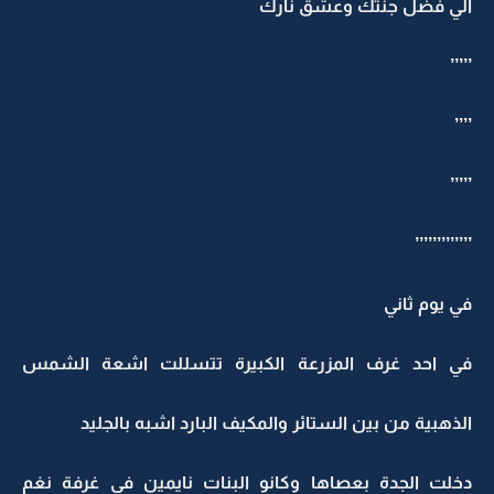
الي فضل جنتك وعشق نارك
’’’’’
’’’’
’’’’’
’’’’’’’’’’’’’
في يوم ثاني
في احد غرف المزرعة الكبيرة تتسللت اشعة الشمس
الذهبية من بين الستائر والمكيف البارد اشبه بالجليد
دخلت الجدة بعصاها وكانو البنات نايمين في غرفة نغم