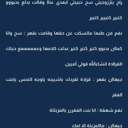
راح يتززوجيني سح حبيبتي ابعدي عناا وقالت بدلع بحبووو
كتيير كتييير كتيير
نغم من طبعا ماتسكت عن حقها وقامت بقهر : سح وانا
كماان بحبوو كتير كتير كتير عدلت كلامها وععععععع حبتك
القراادة انشاءالله قولي آميين
جيهاان بقهر : قرادة تقردك ياشيينه ياوجه النحس يابنت
الفقر
نغم شهقة : انا بنت الفقررر يالمزبللة
جيهاان : ماالمزبلة الا امك