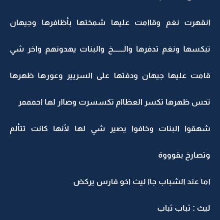
انقهرت نغم وقاامت عليها شمختها بأظافرها وجيهان
تبكسها ونغم تدفرها والـــــــخ والبنات يهدونهم واخر شي
قامت عليها جيهان ودفتها على السريير وعورها ظهرها
تحس ظهرها تكسر العظاام تكسسرت وصاار لها احمممر
شهقوا البنات وخافوا يصير شي لها لأنها كانت تتألم
وتصارخ بقوووة
اما عند الشباب جاا ليث اخو فارس يركض
ليث : ثباب ثباب