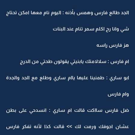
الجد طالع فارس وهمس بأذنه : اليوم نام معها امكن تحتاج
شي وانا رح اكلم سمر تنام عند البنات
هز فارس راسه
ام فارس : سلالامتك يابنيتي يقولون طحتي من الدرج
ابو ساري : طمنينا عليها ياام ساري وطلع مع الجد والجدة
وام فارس
ضل فارس سااكت قالت ام ساري : انسدحي على بطن
عشان اجوفك ورمت لك >> قالت كذا لأنه تفكر فارس