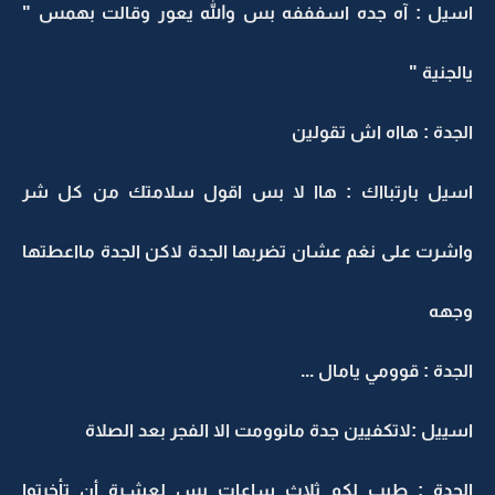
اسيل : آه جده اسفففه بس والله يعور وقالت بهمس "
يالجنية "
الجدة : هااه اش تقولين
اسيل بارتبااك : هاا لا بس اقول سلامتك من كل شر
واشرت على نغم عشان تضربها الجدة لاكن الجدة مااعطتها
وجهه
الجدة : قوومي يامال ...
اسييل :لاتكفيين جدة مانوومت الا الفجر بعد الصلاة
الجدة : طيب لكم ثلاث ساعات بس لعشـرة أن تأخرتوا