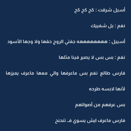
أسيل شرقت : كح كح كح
نغم : بل شفييك
أسييل : ههههههههه جفتي الروج حقها ولا وجها الأسود
نغم : بس بس لا يصير فينا مثلها
فارس طالع نغم بس ماعرفها والي معها ماعرف يميزها
لأنها لابسه طرحه
بس عرفهم من أصواتهم
فارس ماعرف ايش يسوي فــ تنحنح