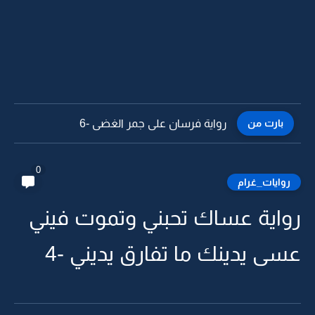
بارت من
رواية فرسان على جمر الغضى -6
0
روايات_غرام
رواية عساك تحبني وتموت فيني
عسى يدينك ما تفارق يديني -4