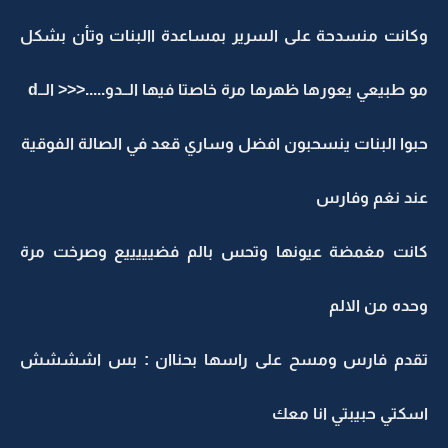
وكانت منسدحة على السرير بمساعدة االبنات وتأن بشكل
مو طبيعي يعورها ظهرها مرة خاصتا فيها الــدو.....<<< الــd
حبوا البنات ينسحبون افضل وساري قعد في الصالة الفوقية
عند نغم وفارس
كانت مغمضة عيونها وتحس بالم فضيييييع وصرخت مرة
وحده من الالم
تقدم فارس ومسح على راسها بحناان : بس اشششش
اسكتي حبيبتي انا معك