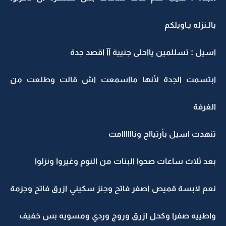
بالـنزله يـاويلكم
اسيل : تسللمين يااحلى جنيية آآ اقصد جدة
ابتسمت الجدة لأنها مااسمعت اش قالت وطلعت من
الغرفة
تنهدت اسيل بأرتيااح وناااااامت
بعد ثلاث ساعات صحوا البنات من النوم وغيروا ونزلوا
نعم لابسة قميص اصفر فاتح وجنز سكيني ازرق فاتح وجزمة
واطييه صفرا وكحل ازرق وروج وردي ومسويه بس خفيف