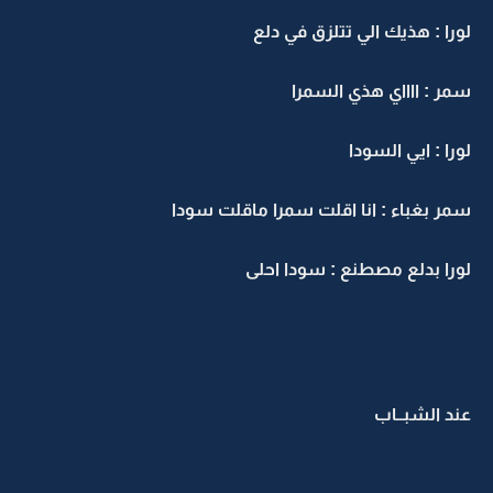
لورا : هذيك الي تتلزق في دلع
سمر : ااااي هذي السمرا
لورا : ايي السودا
سمر بغباء : انا اقلت سمرا ماقلت سودا
لورا بدلع مصطنع : سودا احلى
عند الشبــاب