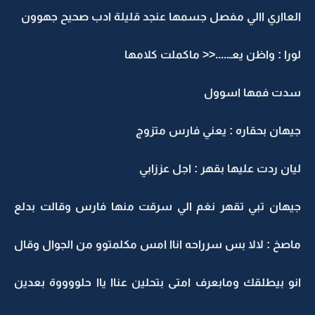
العااري االي مفصل جسمها عنجد قليلة ادب صحيح جهوون
لورا : واظن يعـ.....<< ماكملت كلامها
سدت فمها اسوول
جيهان بحقاره : يعني فارس متزوج
ليان ردت عليها بقهر : اجل عززابي
جيهان تبي تقهر نغم الي سرقت منها فارس وقالت بدلع
ماصخ : لالا بس سرراحه اناا امس مكلمتوو من الجوال وقال
انو بيطلقك ومابعرف امتى بتحلين عناا ياا حلووووة بعدين