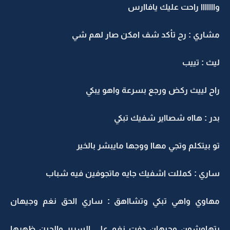
وااااااا راحت عليك يافاارس
مشاري : رح تأكد شف امكن صار لهم شي
ليث : تييب
راح لييث ركض ورجع بسرعة واهو يبكي
بدر : هااه شصااير شفيك تبكي
تو بيتكلم وتجي مهاا ووجها مايبشر بالخير
ساري : كمللت اشفيك جايه ماتجوفين فيه شباب
مهاوي واهي تبكي وتشااهق : ساري الحق نغم وجيهان
يتهاوشون وجيهان دفت نغم على السرير والحين ظهرها