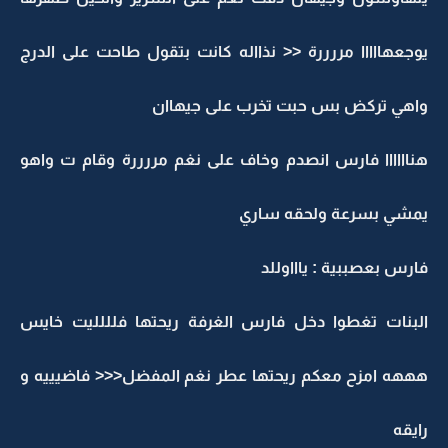
يوجعهااااا مررررة << نذااله كانت بتقول طاحت على الدرج
واهي تركض بس حبت تخرب على جيهاان
هناااااا فارس انصدم وخاف على نغم مررررة وقام ت واهو
يمشي بسرعة ولحقه ساري
فارس بعصببية : ياااوللد
البنات تغطوا دخل فارس الغرفة ريحتها فلللليت خايس
هههه امزح معكم ريحتها عطر نغم المفضل<<< فاضيييه و
رايقه