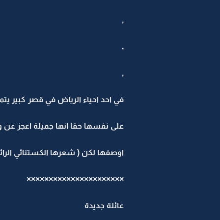
,
,
,
في احد احياء الرياض في قصر كبير يتم
على نفسها حقا انها جميلة اعجز عن و
اوصفها لكن ( شعرها الكستنائي الرائ
××××××××××××××××××××××
عائلة جديدة