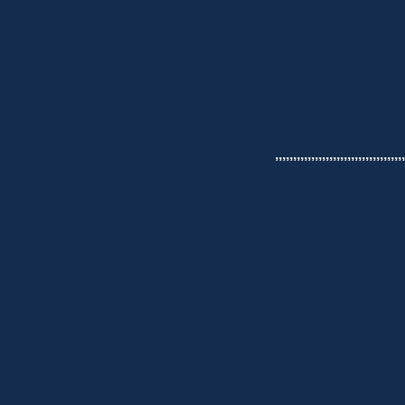
,,,,,,,,,,,,,,,,,,,,,,,,,,,,,,,,,,,,