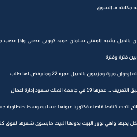
 مكانته فـ السوق
ين فترة وفترة
مررة ومزييون بالحييل عمره 22 ومايرفض لها طلب
 19 في جامعة الملك سعود إدارة اعمال
لتحت كتفها قاصته فكتوريا عيونها عسلييه وسط حنطاوية جسمها عذااب 
ل يحبها واهي نوور البيت بدونها البيت مايسوى شعرها لفوق كتف