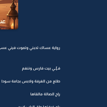
رواية عساك تحبني وتموت فيني عسى ي
فـ]ــي بيت فارس وننغم
طلع من الغرفة ولابس بجامة سودا
راح الصالة مالقاها
راح غرفتها طق الباب لا رد