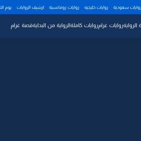
وايات سعودية
روايات خليجيه
روايات رومانسية
ارشيف الروايات
يوم ال
 الرواية
روايات غرام
روايات كاملة
الرواية من البداية
قصة غرام