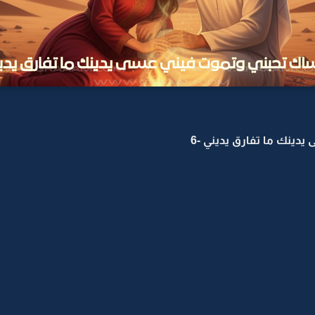
دينك ما تفارق يديني -6