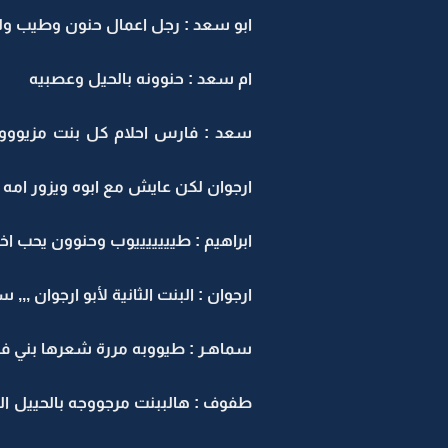
ابو سعد : رجل اعمال حنون وطيب وله
ام سعد : حنوونه بالحيل وعصبيه
ارجوان لكن عايش مع ابوه ويزور امه ب
ابراهيم : طيييييييوب وحنوون يحب اخته ارجوان 
ارجوان : البنت الثانية لأبو ارجوان ,,, سبق التعريف ,,, عمرها
سماهـر : طيووبه مررة شعرها بني فاتح 
طفوف : هالببنت مرجووجه بالحييل الك