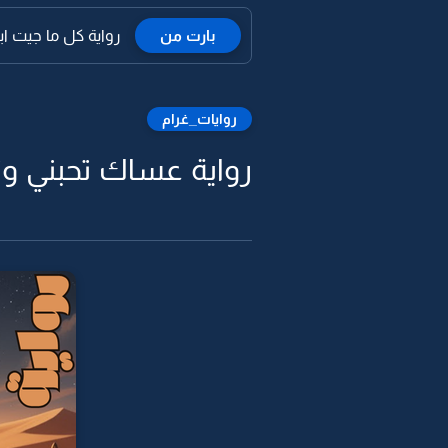
بارت من
رواية كل ما جيت ابت
روايات_غرام
رواية عساك تحبني وت