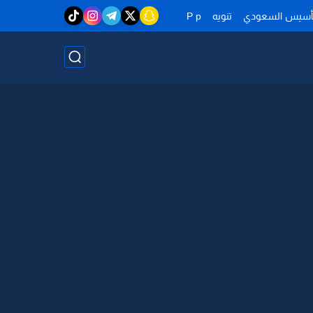
تأسيس السعودي
تنويه
P p