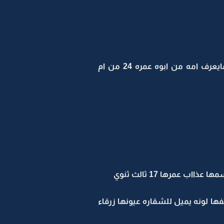
سعد : فارس احلام كل بنت مزيووون بالحيل يشبه المغني سلمان حميد كووبي عصبي واذا عصب مايعرف امه من ابوه عمره 24 من ام
عمرها 17 ثالث ثنوي
ها لونه يميل للشقاره عيونها زرقاء