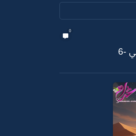
0
 -6