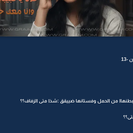
-13
 بطنهاا من الحمل وفستانها ضييقق :شذا متى الزفاف؟؟
تى؟؟