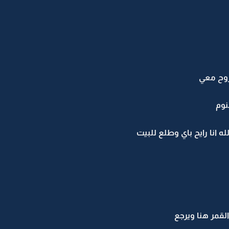
روح معي
نوم
ه انا رايح باي وطلع للبيت
لقمر هنا ويرجع