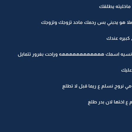
 ماخليته يطلقك
 هو يحبني بس رحمك ماحد تزوجك وتزوجك
 كبيره عندك
راح انسيه اسمك ههههههههههههه وراحت بغرور تتمايل
عليك
ومي نروح نسلم ع ريما قبل لا تطلع
ع اختها لان بدر طلع