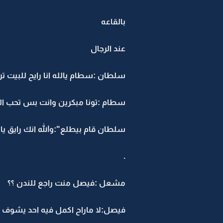
بالقاعه
عند الرجال
سلطان :سطام يالله انا رايح للبيت ت
سطام :تونا مبكرين وانت بس تحب ال
سلطان قام بيطلع":والله انك رايق يالل
.
مشعل :فيصل منت راجع للندن ؟؟
فيصل:لا ماراح اكمل فيه احد يشوف ا