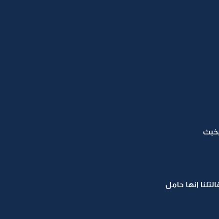
بخبث
لتلنا انها حامل