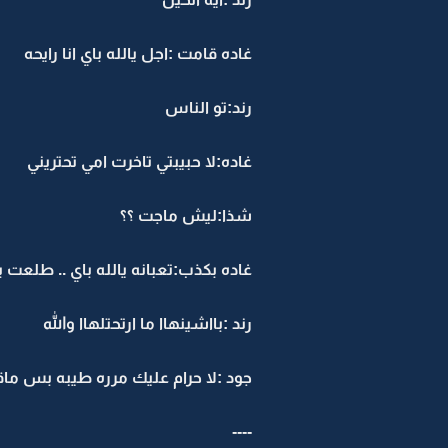
غاده قامت :اجل يالله باي انا رايحه
رند:تو الناس
غاده:لا حبيبتي تاخرت امي تحتريني
شذا:ليش ماجت ؟؟
غاده بكذب:تعبانه يالله باي .. طلعت 
رند :بااشينهاا ما ارتحتلهاا والله
جود :لا حرام عليك مرره طيبه بس ماقا
----