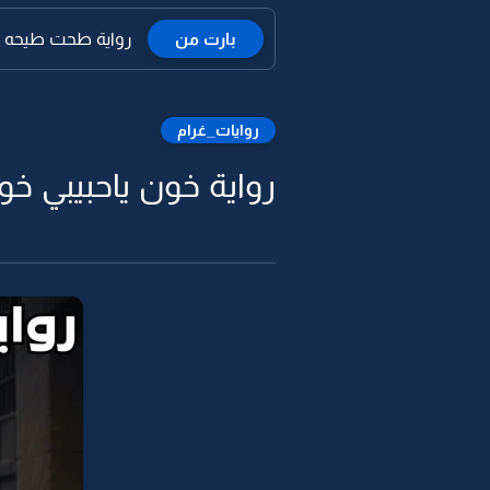
بارت من
رواية طحت طيحه ف
روايات_غرام
رواية خون ياحبيبي خون