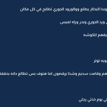
 وبدا البخاار يطلع ووالورود الجوري تطايح في كل مكان
مي ورد الجوري وبدر وراه لميس
يقهم للكوشه
ويه توتر
يهم وقامت سديم وشذا يرقصون اما هنوف بس تطالع دانه بحققق
ي يوم خذتي رجلي