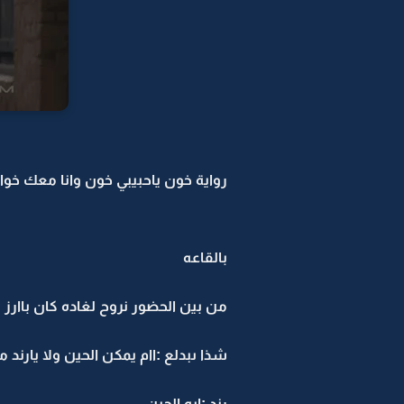
رواية خون ياحبيبي خون وانا معك خوان 
بالقاعه
من بين الحضور نروح لغاده كان باارز
شذا ىبدلع :اام يمكن الحين ولا يارند م
رند :ايه الحين