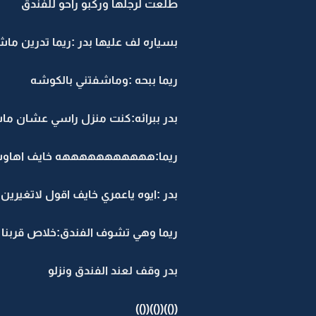
طلعت لرجلها وركبو راحو للفندق
بسياره لف عليها بدر :ريما تدرين م
ريما ببحه :وماشفتني بالكوشه
بدر ببرائه:كنت منزل راسي عشان ما
ريما:هههههههههههه خايف اهاو
بدر :ايوه ياعمري خايف اقول لاتغيري
ريما وهي تشوف الفندق:خلاص قربنا
بدر وقف لعند الفندق ونزلو
(())(())(())