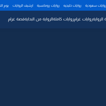
وايات سعودية
روايات خليجيه
روايات رومانسية
ارشيف الروايات
يوم ال
 الرواية
روايات غرام
روايات كاملة
الرواية من البداية
قصة غرام