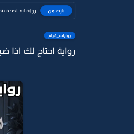
بارت من
رواية ليه الصدف تجمع
روايات_غرام
رواية احتاج لك اذا ض