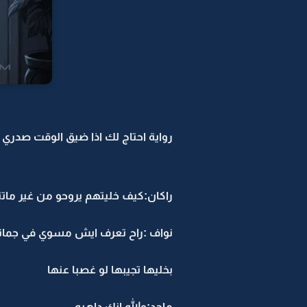
رواية احتاج لك اذا ضيق الوقت صدري -19
راكان:كيف خليتهم يروحو من غير ماتتأ
نواف :راح تعرف ايش مسوي في جمان
بخليها تجيبها لو غصبا عنها
ماجد:والله انك داهيه