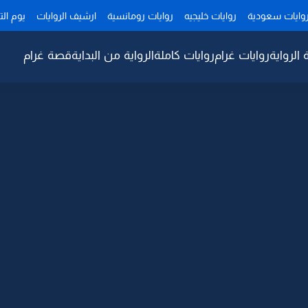
وايات سعودية
روايات خليجيه
روايات رومانسية
ارشيف الروايات
يوم ال
 الرواية
روايات غرام
روايات كاملة
الرواية من البداية
قصة غرام