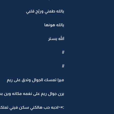
يالله طمني وريّح قلبي
يالله هونها
الله يستر
//
//
ميرا تمسك الجوال وتدق على ريم
يرن جوال ريم على نغمه مكانه وين 
:×~احبه حب هالكني سكن فيني تملكن