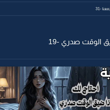
نا -31
يق الوقت صدري -19