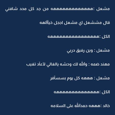
مشعل :هههههههههههههه من جد كل محد شافني
قال مششعل اي مشعل اججل خيآآلهه
الكل :ههههههههههههههههه
مشعل : وين رفيق دربي
مهند ضمه : والله لك وحشه يالغالي لآعآد تغيب
مشعل : هههه كل يوم بسسآفر
الكل :ههههههههههههههه
خالد :هههه حمدالله على السلامه