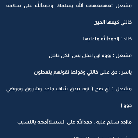
مشعل :ههههههه الله يسلمك وحمدالله على سلامة
خالتي كيفها الحين
خالد : الحمدالله ماعليها
مشعل : يووه ابي ادخل بس الكل داخل
ياسر : دق عللى خالتي وقولها تقولهم يتغطون
مشعل : اي صح ( توه بيدق شاف ماجد وشروق وموضي
جوو )
مااجد سللم عليه : حمدالله على السسلآآمهه يالنسيب