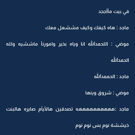
في بيت مآآججد
ماجد : هاه كيفك وكيف مششعل معك
موضي : اللحمدالله انا وياه بخير وامورنآ ماششيه ولله
الحمدالله
ماجد : الحممدالله
موضي : شروق وينها
ماجد :ههههههههههه تصدقين هالأيآم صايره هالبنت
خيششة نوم بس نوم نوم