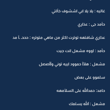
غاليه : يلا يلا ابي اششوف خآلتي
حآمد جى : عذاري
عذاري شافتهه توترت اكثر من ماهي متوتره : حححـ ـآ مد
حآمد : اووه مشعل انت جيت
مشعل : هلآآ حموود اييه توني وآآصصل
سلموو على بعض
حامد: حمدالله على السلآمهه
مشعل : الله يسلمك