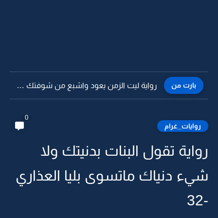
بارت من
رواية ليت الزمن يعود واشبع من شوفتك يا حبيبي -13
0
روايات_غرام
رواية تقول البنات بدنيتك ولا
شيء دنياك ماتسوى بليا العذاري
-32