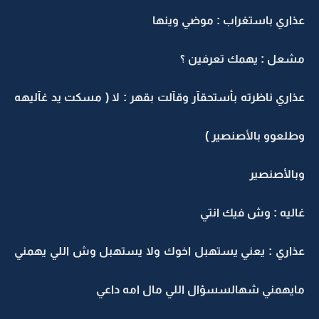
عذاري باستغراب : موضي وينها
مشعل : يهمك تعرفين ؟
عذاري ناظرته بأستحقآر وقآلت بقهر : لا ( مسكت يد غآليهه
وطلعوو بالأصنصير )
وبالأصنصير
غاليه : وش فيك انتي
عذاري : يعني يستهبل اخوك ولا يستهبل وش اللي يهمني
مايهمني شهالسسؤال اللي مال امه داعي