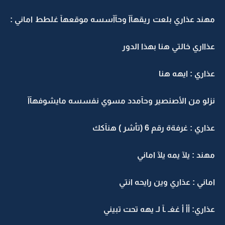
مهند عذاري بلعت ريقهآآ وحآآسسه موقعهآ غلطط اماني :
عذااري خالتي هنا بهذا الدور
عذاري : ايهه هنا
نزلو من الأصنصير وحآمدد مسوي نفسسه مايشوفهآآ
عذاري : غرفةة رقم 6 (تأشر ) هنآكك
مهند : يلآ يمه يلآ اماني
اماني : عذاري وين رايحه انتي
عذاري: أأ أ غغـ ـآ لـ يهه تحت تبيني