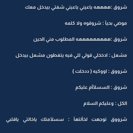
شروق :ههههه ياعيني ياعيني شفتي بيدخل معك
موضي بحيآ : شروقوه ولا كلمه
شروق :هههههههههه المطلوب مني الحين
مشعل : ادخخلي قولي للي فيه يتغطون مشعل بيدخل
شرووق : اووكيه ( ددخلت )
شروق : السسلآآم عليكم
الكل : وعليكم السلام
شرووق توجهت لخآلتهآ : سسلآمتك ياخالتي ياقلبي