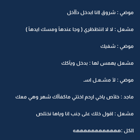
موضي : شروق اانا ابدخل دآآخل
مشعل : لا لا انتظظري ( وجا عندهآ ومسك ايدهآ )
موضي : شفيك
مشعل يهمس لها : بدخل ويآكك
موضي : لآ مشـعـل اسـ
ماجد : خلآص ياخي ارحم اختتي ماكفآآك شهر وهي معك
مشعل : اقول خلك على جنب انا وياها نختلص
الكل :ههههههههههههه