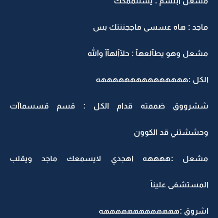
مشعل ابتسم : يسللممكك
ماجد : هاه عسسى ماججننتك بس
مشعل وهو يطآلعهآ : حلآآلهآآ والله
الكل :هههههههههههههههه
ششرووق ضممته قدام الكل : قسم قسسمآآت
وحششتني قد الكوون
مشعل :ههههه اهجدي لايسمعك ماجد ويقلب
المستشفى علينآ
اشروق :هههههههههههههه