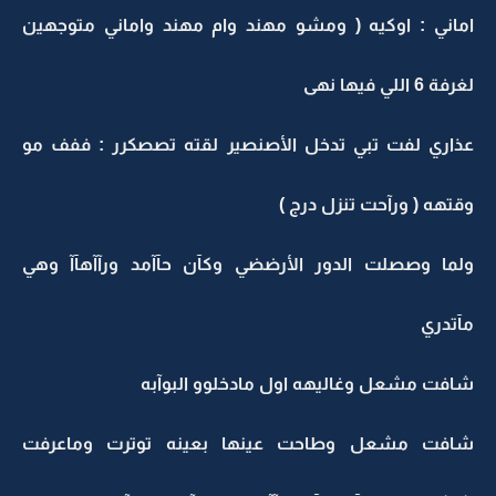
اماني : اوكيه ( ومشو مهند وام مهند واماني متوجهين
لغرفة 6 اللي فيها نهى
عذاري لفت تبي تدخل الأصنصير لقته تصصكرر : ففف مو
وقتهه ( ورآحت تنزل درج )
ولما وصصلت الدور الأرضضي وكآن حآآمد ورآآهآآ وهي
مآتدري
شافت مشعل وغاليهه اول مادخلوو البوآبه
شافت مشعل وطاحت عينها بعينه توترت وماعرفت