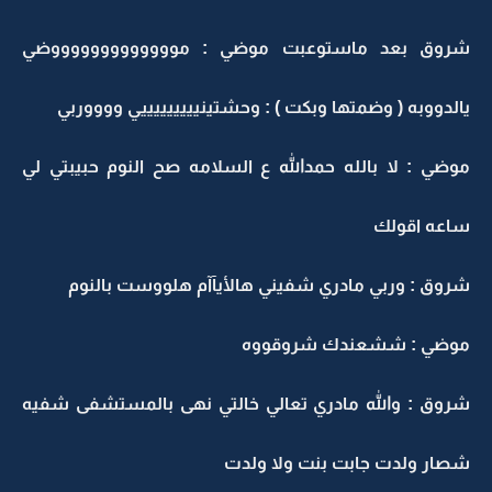
شروق بعد ماستوعبت موضي : موووووووووووووضي
يالدووبه ( وضمتها وبكت ) : وحشتينيييييييييي ووووربي
موضي : لا بالله حمدالله ع السلامه صح النوم حبيبتي لي
ساعه اقولك
شروق : وربي مادري شفيني هالأيآآم هلووست بالنوم
موضي : ششعندك شروقووه
شروق : والله مادري تعالي خالتي نهى بالمستشفى شفيه
شصار ولدت جابت بنت ولا ولدت