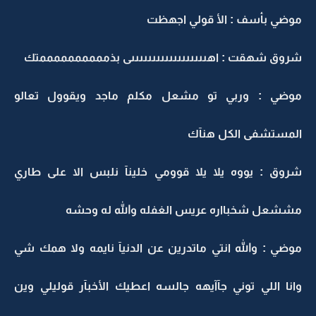
موضي بأسف : الأ قولي اجهظت
شروق شهقت : اهىىىىىىىىىىىىىىىىىىى بذممممممممممتك
موضي : وربي تو مشعل مكلم ماجد ويقوول تعالو
المستشفى الكل هنآك
شروق : يووه يلا يلا قوومي خلينآ نلبس الا على طاري
مششعل شخبااره عريس الغفله والله له وحشه
موضي : والله انتي ماتدرين عن الدنيآ نايمه ولا همك شي
وانا اللي توني جآآيهه جالسه اعطيك الأخبآر قوليلي وين