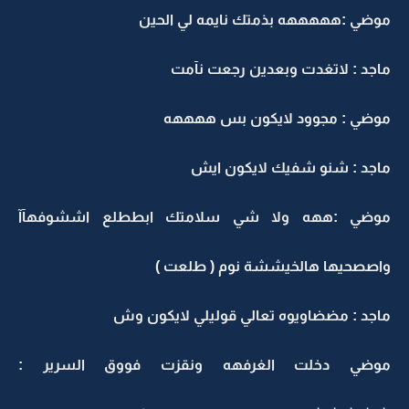
موضي :هههههه بذمتك نايمه لي الحين
ماجد : لاتغدت وبعدين رجعت نآمت
موضي : مجوود لايكون بس ههههه
ماجد : شنو شفيك لايكون ايش
موضي :ههه ولا شي سلامتك ابططلع اششوفهآآ
واصصحيها هالخيششة نوم ( طلعت )
ماجد : مضضاويوه تعالي قوليلي لايكون وش
موضي دخلت الغرفهه ونقزت فووق السرير :