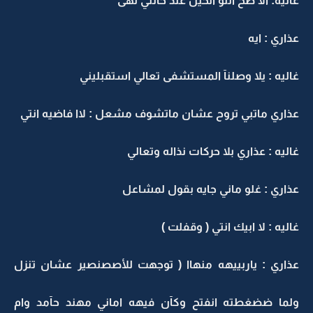
غاليه: الا صح انتو الحين عند خالتي نهى
عذاري : ايه
غاليه : يلا وصلنآ المستشفى تعالي استقبليني
عذاري ماتبي تروح عشان ماتشوف مشعل : لاا فاضيه انتي
غاليه : عذاري بلا حركات نذاله وتعالي
عذاري : غلو ماني جايه بقول لمشاعل
غاليه : لا ابيك انتي ( وقفلت )
عذاري : ياربييهه منهاا ( توجهت للأصصنصير عشان تنزل
ولما ضضغطته انفتح وكآن فيهه اماني مهند حآمد وام