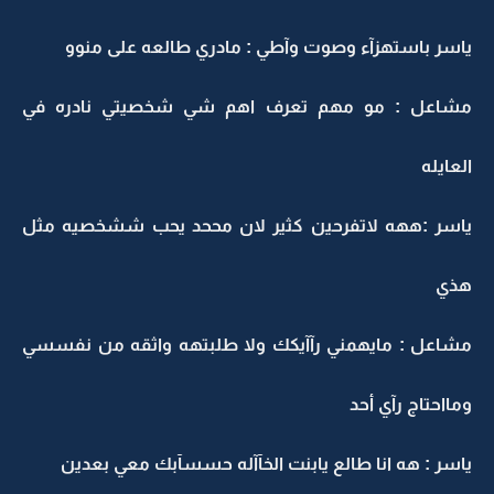
ياسر باستهزآء وصوت وآطي : مادري طالعه على منوو
مشاعل : مو مهم تعرف اهم شي شخصيتي نادره في
العايله
ياسر :ههه لاتفرحين كثير لان مححد يحب ششخصيه مثل
هذي
مشاعل : مايهمني رآآيكك ولا طلبتهه واثقه من نفسسي
ومااحتاج رآي أحد
ياسر : هه انا طالع يابنت الخآآله حسسآبك معي بعدين