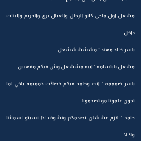
مشعل اول ماجى كانو الرجال والعيال برى والحريم والبنات
داخل
ياسر خالد مهند : مشششششعل
مشعل بابتسآمه : اييه مششعل وش فيكم مفهيين
ياسر ضمممه : انت وحامد فيكم خصلآت ذمميمه ياخي لما
تجون علمونآ مو تصدمونآ
حآمد : لازم عششان نصدمكم ونشوف اذا نسيتو اسمآئنآ
ولا لا