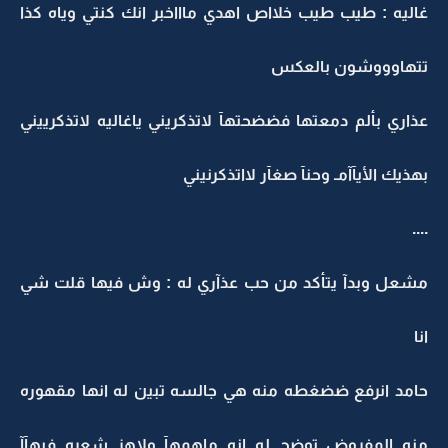
غاليه : طيب طيب خلااص اهدي ماااخبر انك كنتي وياه كذا
تتهاوووشون بالعكس
عذاري بألم دمعتها فضضحتهآ لاتذكريني ياغاليه لاتذكرييني
بهذيك الأيآآمـ وحنآ صغآر لااتذكرنيني
....
مشعل وبدآ يتأكد من حب عذآري له : وش فيها قلت شي
انا
حامد انرفع ضضغطه منه هي جالسه تبين له انها مقهوره
منه المفروض توضح له انه ماهمهآ ولاهز شعره فيهآآ