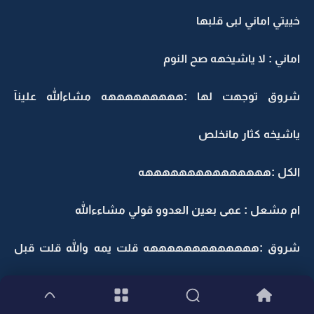
خييتي اماني لبى قلبها
اماني : لا ياشيخهه صح النوم
شروق توجهت لها :هههههههههه مشاءالله علينآ
ياشيخه كثار مانخلص
الكل :هههههههههههههههه
ام مشعل : عمى بعين العدوو قولي مشاءءالله
شروق :هههههههههههههه قلت يمه والله قلت قبل
لاقول كثار