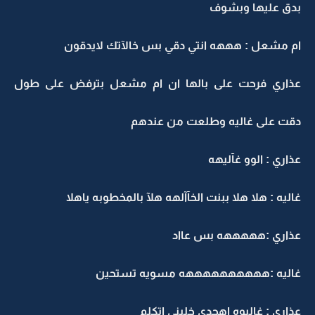
بدق عليها وبشوف
ام مشعل : هههه انتي دقي بس خالآتك لايدقون
عذاري فرحت على بالها ان ام مشعل بترفض على طول
دقت على غاليه وطلعت من عندهم
عذاري : الوو غآليهه
غاليه : هلا هلا ببنت الخآآلهه هلآ بالمخطوبه ياهلا
عذاري :هههههه بس عااد
غاليه :ههههههههههه مسويه تستحين
عذاري : غاليوه اهجدي خليني اتكلم