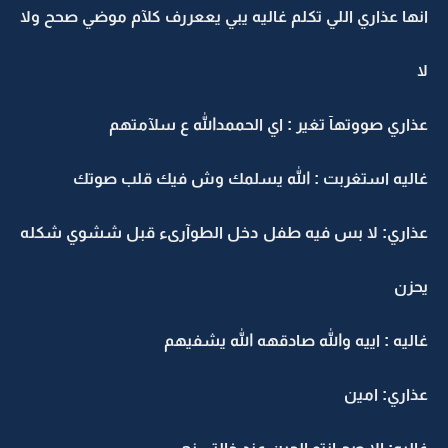
انها عذاري اللي تكلم غاليه يبي يععررف كلآم موضي صحح ولا
لا
عذاري صووتهآ تغير : اي الحممدالله ع سلآمتهم
غاليه استغربت : الله يسلمك وش فيك قلب صوتك
عذاري: لا بس فيه طفل دخل الطوآرىء قبل ششوي شكله
يحزن
غاليه : اييه والله صادقهه الله يشفيهم
عذاري: امين