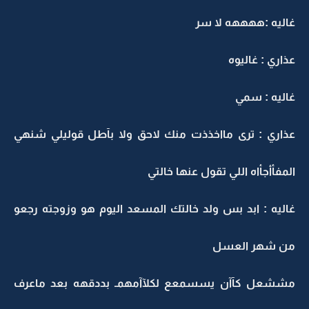
غاليه :ههههه لا سر
عذاري : غاليوه
غاليه : سمي
عذاري : ترى مااخذذت منك لاحق ولا بآطل قوليلي شنهي
المفأأجأاه اللي تقول عنها خالتي
غاليه : ابد بس ولد خالتك المسعد اليوم هو وزوجته رجعو
من شهر العسل
مششعل كآآن يسسمعع لكلآآمهمـ بددقهه بعد ماعرف