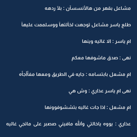
مشاعل بقهر من هالأنسسآن : بلآ ردهه
طلع ياسر مشاعل توجهت لخآلتهآ ووسلممت عليهآ
ام ياسر : الا غاليه وينها
نهى : صدق ماشوفها معكم
ام مشعل بابتسامه : جايه في الطريق ومعها مفأأجأه
نهى ام ياسر عذاري : وش هي
ام مشعل : اذا جات غاليه بتششوفوونها
عذاري : يووه ياخالتي والله مافيني صصبر على ماتجي غاليه