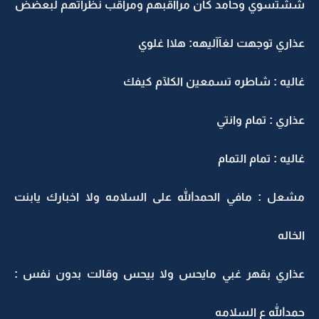
ششتسوي وحآمد كآن مرآآقبهم ومرآقب نظرآتهم لبعضض
عذاري توجهت لغآآليهه: هلاا غلوي
غاليه : شاطره تسمعين الكلآم كيفك
عذاري : تمام وانتي
غاليه : تمام التمام
مشعل : مافي الحمدالله على السلامه ولا اخبارك يابنت
الخاله
عذاري بقهر غبي مايحس ولا بيحس وقالت بدون نفس :
حمدالله ع السلامه