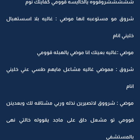
شششششروقووه يالخاايسه قوومي كفايتك نوم
شروق مو مستوعبه انها موضي : غاليه بلا اسستهبال
خليني انام
موضي :غاليه بعينك انا موضي يالهبله قوومي
شروق : مموضي غاليه مشاعل مايهم طسي عني خليني
انام
موضي : شرووق لاتصيرين نذله وربي مشتاقه لك وبعدينن
قوومي تو مشعل داق على ماجد يقووله خالتي نهى
بالمستشفى