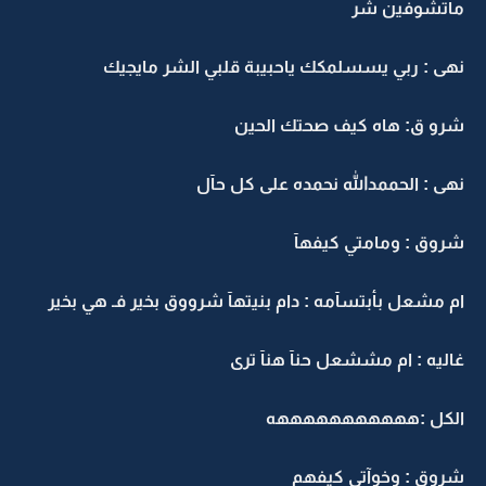
ماتشوفين شر
نهى : ربي يسسلمكك ياحبيبة قلبي الشر مايجيك
شرو ق: هاه كيف صحتك الحين
نهى : الحممدالله نحمده على كل حآل
شروق : ومامتي كيفهآ
ام مشعل بأبتسآمه : دام بنيتهآ شرووق بخير فـ هي بخير
غاليه : ام مششعل حنآ هنآ ترى
الكل :هههههههههههه
شروق : وخوآتي كيفهم