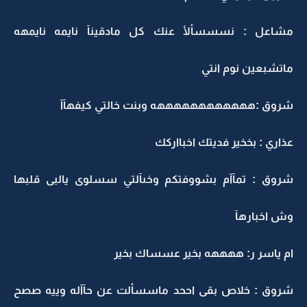
مشاعل : نسسسألأ عنك كل مادقينآ نايمه نايمهه
ماتشبعين نوم انتي
شروق :ههههههههههههه وبنت خالتي كيفهآآ
عذاري : بخخير فديتك اخبااركك
شروق : تمآآم بشووفتكم وخىآلتي سسلوى يالبى قلبها
وش اخبارهآ
ام ياسر ر: ههههه بخير عسساك بخير
شروق : خلاص بقى اححد ماسسألت عن حآآله وييه صصح