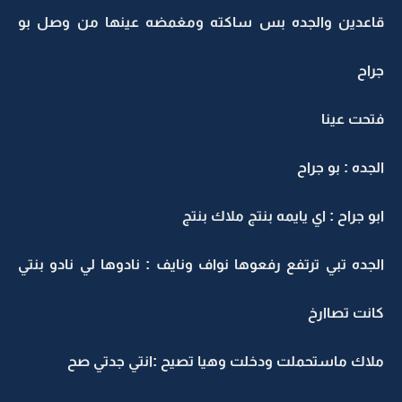
قاعدين والجده بس ساكته ومغمضه عينها من وصل بو
جراح
فتحت عينا
الجده : بو جراح
ابو جراح : اي يايمه بنتج ملاك بنتج
الجده تبي ترتفع رفعوها نواف ونايف : نادوها لي نادو بنتي
كانت تصاارخ
ملاك ماستحملت ودخلت وهيا تصيح :انتي جدتي صح