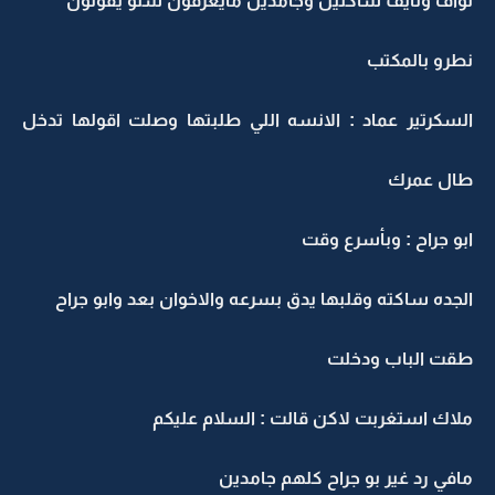
نواف ونايف ساكتين وجامدين مايعرفون شنو يقولون
نطرو بالمكتب
السكرتير عماد : الانسه اللي طلبتها وصلت اقولها تدخل
طال عمرك
ابو جراح : وبأسرع وقت
الجده ساكته وقلبها يدق بسرعه والاخوان بعد وابو جراح
طقت الباب ودخلت
ملاك استغربت لاكن قالت : السلام عليكم
مافي رد غير بو جراح كلهم جامدين