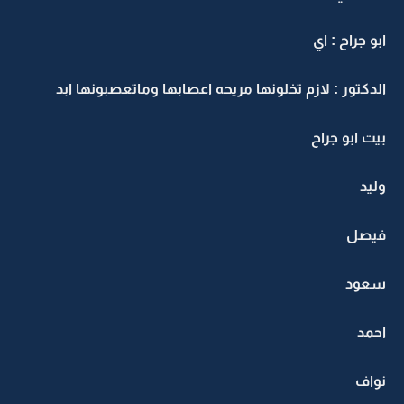
ابو جراح : اي
الدكتور : لازم تخلونها مريحه اعصابها وماتعصبونها ابد
بيت ابو جراح
وليد
فيصل
سعود
احمد
نواف