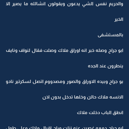
والحريم نفس الشي يدعون ويقولون انشالله ما يصير الا
الخير
بالمستشفى
ابو جراح وصله خبر انه اوراق ملاك وصلت فقال لنواف ونايف
ينطرون عند الجده
بو جراح وبيده الاوراق والصور ومصدووم اتصل لسكرتير نادو
الانسه ملاك حالن وخلها تدخل بدون اذن
انطق الباب دخلت ملاك
ابو جراح دمعه غصبن عنه نزلت وراح اقبال ملاك وعلى طول