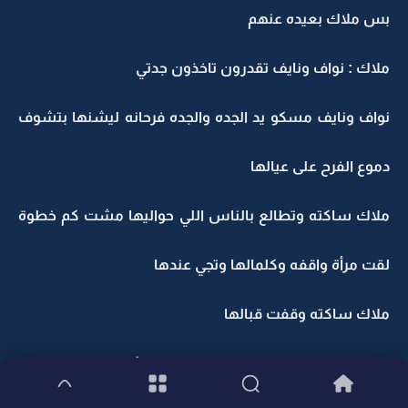
بس ملاك بعيده عنهم
ملاك : نواف ونايف تقدرون تاخذون جدتي
نواف ونايف مسكو يد الجده والجده فرحانه ليشنها بتشوف
دموع الفرح على عيالها
ملاك ساكته وتطالع بالناس اللي حواليها مشت كم خطوة
لقت مرأة واقفه وكلمالها وتجي عندها
ملاك ساكته وقفت قبالها
ابو جراح : هاذي عمتك يا ملاك حضنيها مثل امك هاذي