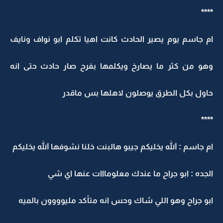
****
ام جاسم يوم يصير الحادث كانت اهيا تكلم ابو نواف ونايف
وهو من كثر ما يصارخ ويكلمها بفرح صار حادث حتى انه
حاول بكل الطرق يوصلون لاهلها بس ماقدر
****
ام جاسم : الله يخليكم جيبو هالبنت خلنا نشوفها الله يخليكم
الجده : ابو جراح ما عندك معلومااات عنها اي شي
ابو جراح وهو اللي شاك وحس انه متأكد مليوووون بالميه