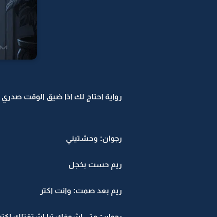
رواية احتاج لك اذا ضيق الوقت صدري -40
رجوان: وحشتيني
ريم حست بخجل
ريم بعد صمت: وانت اكتر
رجوان: متى اشوفك ترا اشتقتلك اكتر