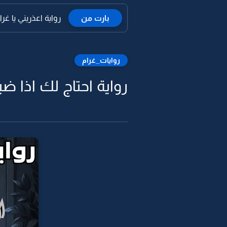
بارت من
رواية اعذريني يا غر
روايات_غرام
رواية احتاج لك اذا ض