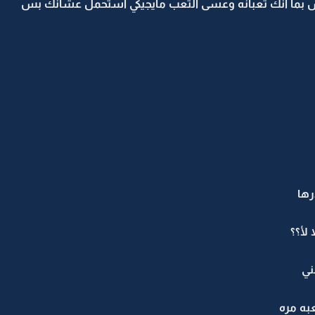
 بس بما انك تعبانه وعسى التعب مايجيكي استحمل عشانك بس
رها
 لأ؟؟
ني
ه مره