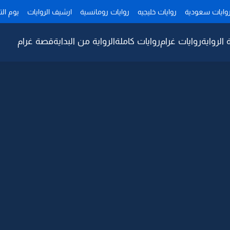
وايات سعودية
روايات خليجيه
روايات رومانسية
ارشيف الروايات
يوم ال
 الرواية
روايات غرام
روايات كاملة
الرواية من البداية
قصة غرام