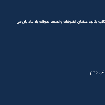
ي ثانيه بثانيه عشان اشوفك واسمع صوتك يلا عاد ياروحي
 شي مهم