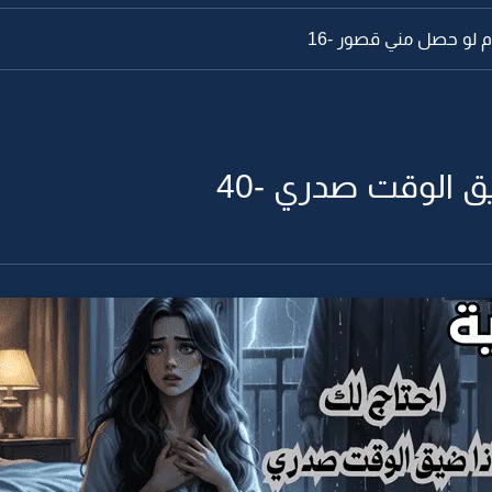
ام لو حصل مني قصور -16
يق الوقت صدري -40