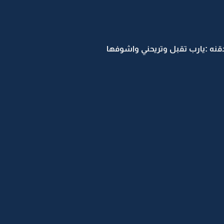
قنه :يارب تقبل وتريحني واشوفها