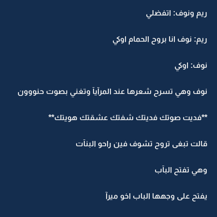
ريم ونوف: اتفضلي
ريم: نوف انا بروح الحمام اوكي
نوف: اوكي
نوف وهي تسرح شعرها عند المرآيآ وتغني بصوت حنووون
**فديت صوتك فديتك شفتك عشقتك هويتك**
قالت تبغى تروح تشوف فين راحو البنآت
وهي تفتح البآب
يفتح على وجهها الباب اخو ميرآ