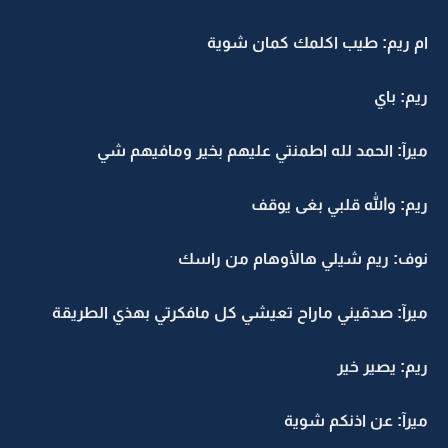
ام ريم: طيب اكلمك كمان شوية
ريم: باي
ميرآ: الحمد لله اطمنتي عليهم بخير ومافيهم شي
ريم: والله قلبي بغى يوقف
نوف: ريم شيلي هالأوهام من راسك
ميرآ: صدقيني ماراح تعيشي كل مافكرتي بهذي الطريقة
ريم: يصير خير
ميرآ: عن اذنكم شوية