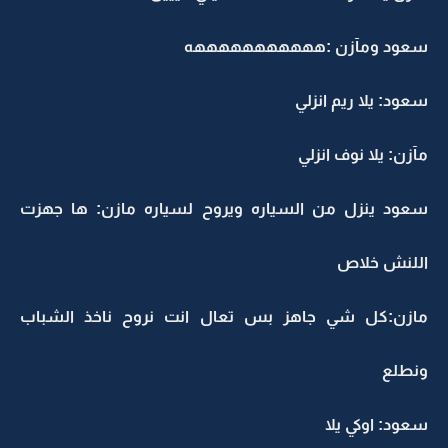
سعود ومآزن :هههههههههههه
سعود: يلا ريم انزلي
مآزن: يلا نوف انزلي
سعود ينزل من السياره ويروح لسياره مازن: ها جهزت
اللنش خلاص
مازن:كل شي جاهز بس تعال انت نروح ناخذ الشباب
ونطلع
سعود: اوكي يلا