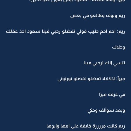
ريم ونوف يطالعو في بعض
ريم: احم احم طيب قولي تفضلو رحبي فينا سعود اخذ عقلك
وخلاك
تنسي انك ترحبي فينا
ميرآ: لالالالا تفضلو تفضلو نورتوني
في غرفة ميرآ
وبعد سوآلف وحكي
ريم كانت مررررة خايفة على امها وابوها