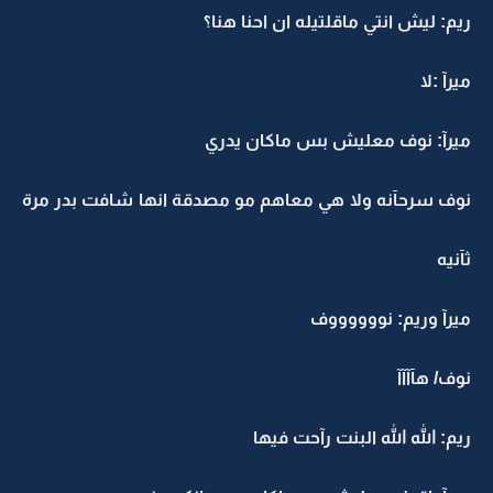
ريم: ليش انتي ماقلتيله ان احنا هنا؟
ميرآ :لا
ميرآ: نوف معليش بس ماكان يدري
نوف سرحآنه ولا هي معاهم مو مصدقة انها شافت بدر مرة
ثآنيه
ميرآ وريم: نووووووف
نوف/ هآآآآ
ريم: الله الله البنت رآحت فيها