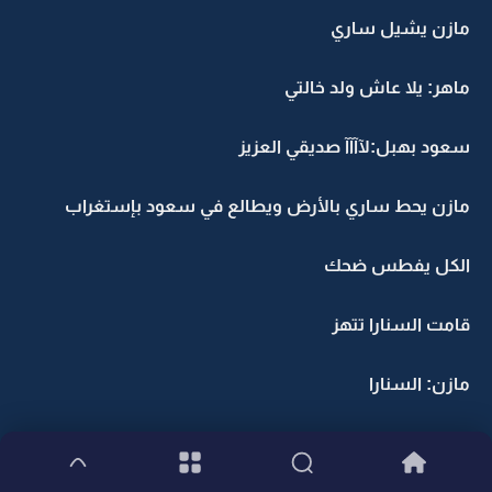
مازن يشيل ساري
ماهر: يلا عاش ولد خالتي
سعود بهبل:لآآآآ صديقي العزيز
مازن يحط ساري بالأرض ويطالع في سعود بإستغراب
الكل يفطس ضحك
قامت السنارا تتهز
مازن: السنارا
مازن راح للسنارا ويشدها