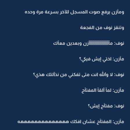
ومآزن يرفع صوت المسجل للآخر بسرعة مرة وحده
وتنقز نوف من الفجعة
نوف: مآآآآآآآآآآآآآآآآآآزن وبعدين معآك
مآزن: اختي إيش فيكي؟
نوف: لا والله انت متى تفكني من نذآلتك هذي؟
مآزن: لمآ آلقآ المفتآح
نوف: مفتآح إيش؟
مآزن: المفتآح عشان افكك ههههههههههههههه