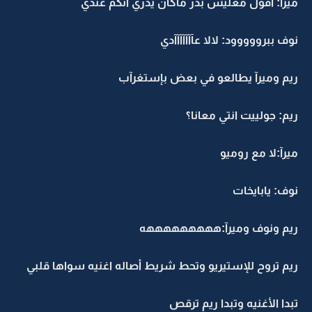
ميرآ: اقول معليش بدر ماكان يدري انكم عندي
نوف ببرووووود: لالا عآآآآآآآدي
ريم وميرآ يطالعو في بعض بإستغرآب
ريم: جولييت انتي معانا؟
ميرآ:لا مع روميو
نوف: يابايخات
ريم ونوف وميرآ:هههههههههه
ريم تروح للإستيريو وتحط شريط أصاله اغنيه سواها قلبي
تبدا الأغنيه وتبدا ريم ترقص