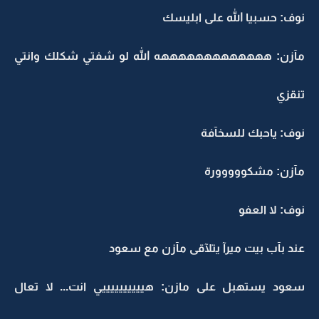
نوف: حسبيا الله على ابليسك
مآزن: هههههههههههههه الله لو شفتي شكلك وانتي
تنقزي
نوف: ياحبك للسخآفة
مآزن: مشكووووورة
نوف: لا العفو
عند بآب بيت ميرآ يتلآقى مآزن مع سعود
سعود يستهبل على مازن: هييييييييييي انت... لا تعال