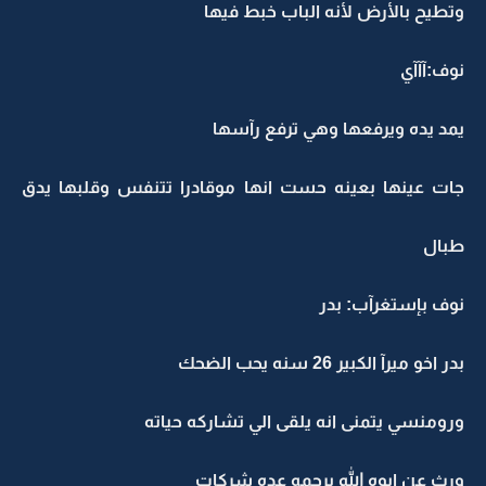
وتطيح بالأرض لأنه الباب خبط فيها
نوف:آآآي
يمد يده ويرفعها وهي ترفع رآسها
جات عينها بعينه حست انها موقادرا تتنفس وقلبها يدق
طبال
نوف بإستغرآب: بدر
بدر اخو ميرآ الكبير 26 سنه يحب الضحك
ورومنسي يتمنى انه يلقى الي تشاركه حياته
ورث عن ابوه الله يرحمه عده شركات