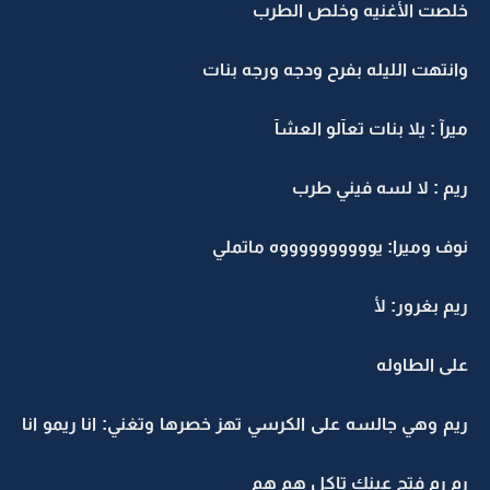
خلصت الأغنيه وخلص الطرب
وانتهت الليله بفرح ودجه ورجه بنات
ميرآ : يلا بنات تعآلو العشآ
ريم : لا لسه فيني طرب
نوف وميرا: يووووووووووه ماتملي
ريم بغرور: لأ
على الطاوله
ريم وهي جالسه على الكرسي تهز خصرها وتغني: انا ريمو انا
رم رم فتح عينك تاكل هم هم