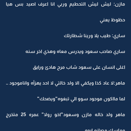
مازن: ليش ليش التحطيم وربي انا اعرف اصيد بس هيا
حظوظ يعني
ساري: طيب يلا ورينا شطارتك
ساري صاحب سعود ويدرس معاه وهذي اخر سنه
اغلى انسان على سعود شاب مرح هادئ ورايق
ماهر:لا عاد كذا ويكفي الا ولد خالتي لا احد يهزأه واناموجود ..
لما مااكون موجود سوو الي تبغوه"ويضحك"
ماهر ولد خاله مازن وسعود"اخو رولا" عمره 25 متخرج
وماسك مصانع ابوه