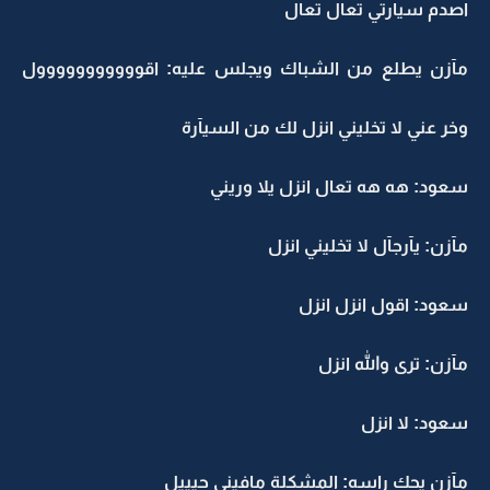
اصدم سيارتي تعال تعال
مآزن يطلع من الشباك ويجلس عليه: اقووووووووووول
وخر عني لا تخليني انزل لك من السيآرة
سعود: هه هه تعال انزل يلا وريني
مآزن: يآرجآل لا تخليني انزل
سعود: اقول انزل انزل
مآزن: ترى والله انزل
سعود: لا انزل
مآزن يحك راسه: المشكلة مافيني حيييل