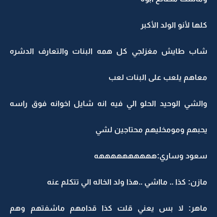
كلها لأنو الولد الأكبر
شاب طايش مغزلجي كل همه البنات والتعارف الدشره
معاهم يلعب على البنات لعب
والشي الوحيد الحلو الي فيه انه شايل اخوانه فوق راسه
يحبهم ومومخليهم محتاجين لشي
سعود وساري:ههههههههههه
مازن: كذا .. مااشي ..هذا ولد الخاله الي تتكلم عنه
ماهر: لا بس يعني قلت كذا قدامهم ماشفتهم وهم