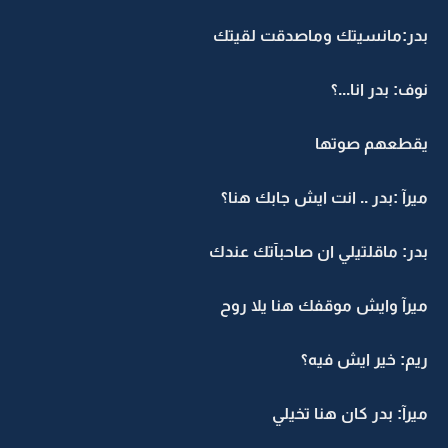
بدر:مانسيتك وماصدقت لقيتك
نوف: بدر انا...؟
يقطعهم صوتها
ميرآ :بدر .. انت ايش جابك هنا؟
بدر: ماقلتيلي ان صاحبآتك عندك
ميرآ وايش موقفك هنا يلا روح
ريم: خير ايش فيه؟
ميرآ: بدر كان هنا تخيلي