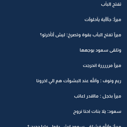
تفتح البآب
ميرآ: جآآآية يآحلوآت
ميرآ تفتح البآب بقوة وتصرخ: ليش أتأخرتو؟
وتلقى سعود بوجهها
ميرآ مرررررة انحرجت
ريم ونوف : والله عند البشوآت هم الي اخرونا
ميرآ بخجل : مااقدر اعاتب
سعود: يلا بنات احنا نروح
ميرآ: والله فشلة .. سعود ايش بقول عليا دحين؟