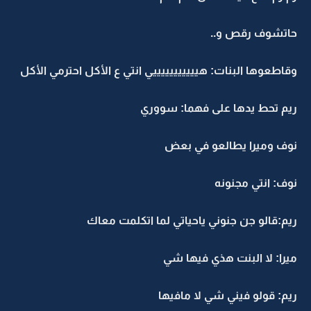
حاتشوف رقص و..
وقاطعوها البنات: هيييييييييييي انتي ع الأكل احترمي الأكل
ريم تحط يدها على فهما: سووري
نوف وميرا يطالعو في بعض
نوف: انتي مجنونه
ريم:قالو جن جنوني ياحياتي لما اتكلمت معاك
ميرا: لا البنت هذي فيها شي
ريم: قولو فيني شي لا مافيها