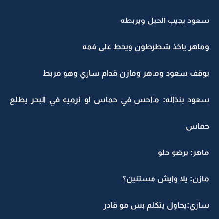
سعود يجيب الحبل ويربطه
وماهر ياخذ شطرطون ويحط على فمه
يوقف سعود وماهر ومازن قدام ساري وهو مربط
سعود بنذاله: مااحس في حماس لو نرميه في البحر يطلع
حماس
ماهر: برضو حلو
مازن: يلا وايش مستنين؟
ساري:يحاول يتكلم بس مو قادر