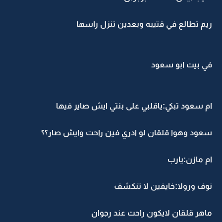
ريم تطالع في قتيبه وبعدين تنزل راسها
في بيت ابو سعود
ام سعود تبكي:ياقلبي على بنتي ايش صاير فيها
سعود وهوا قلقان لو ادري فين راحت وايش صار؟؟
ام مازن:يارب
نوف ورولا:خايفين لا تنكشف
ماهر قلقان لايكون راحت عند رجوان