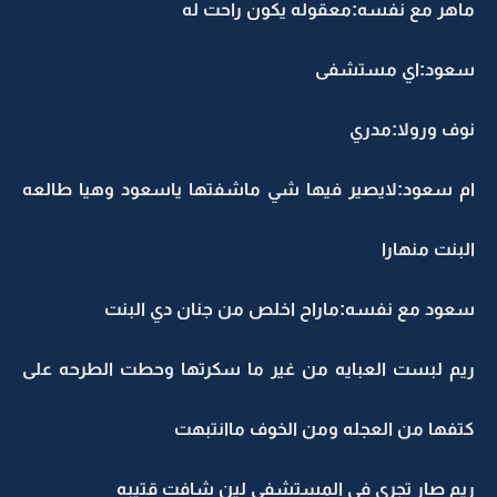
ماهر مع نفسه:معقوله يكون راحت له
سعود:اي مستشفى
نوف ورولا:مدري
ام سعود:لايصير فيها شي ماشفتها ياسعود وهيا طالعه
البنت منهارا
سعود مع نفسه:ماراح اخلص من جنان دي البنت
ريم لبست العبايه من غير ما سكرتها وحطت الطرحه على
كتفها من العجله ومن الخوف ماانتبهت
ريم صار تجري في المستشفى لين شافت قتيبه