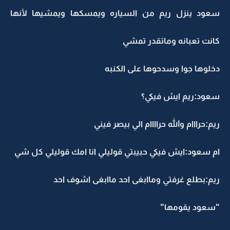
سعود ينزل ريم من السياره ويمسكها ويمشيها لأنها
كانت تعبانه وماتقدر تمشي
دخلوها جوا وسدحوها على الكنبه
سعود:ريم ايش فيكي؟
ريم:حرااام والله حراااام الي بيصر فيني
ام سعود:ايش فيكي حبيبتي قوليلي انا امك قوليلي كل شي
ريم:بطلع غرفتي وماابغى احد ماابغى اشوف احد
"سعود يقومها"