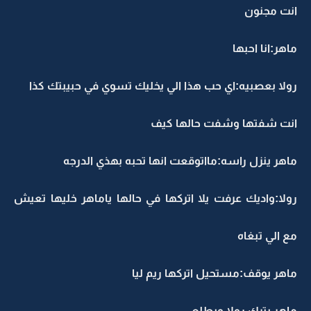
انت مجنون
ماهر:انا احبها
رولا بعصبيه:اي حب هذا الي يخليك تسوي في حبيبتك كذا
انت شفتها وشفت حالها كيف
ماهر ينزل راسه:مااتوقعت انها تحبه بهذي الدرجه
رولا:واديك عرفت يلا اتركها في حالها ياماهر خليها تعيش
مع الي تبغاه
ماهر يوقف:مستحيل اتركها ريم ليا
ماهر يترك رولا ويطلع