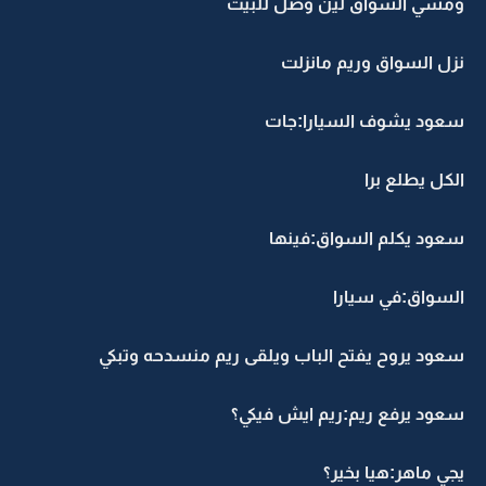
ومشي السواق لين وصل للبيت
نزل السواق وريم مانزلت
سعود يشوف السيارا:جات
الكل يطلع برا
سعود يكلم السواق:فينها
السواق:في سيارا
سعود يروح يفتح الباب ويلقى ريم منسدحه وتبكي
سعود يرفع ريم:ريم ايش فيكي؟
يجي ماهر:هيا بخير؟