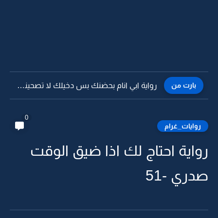
بارت من
رواية ابي انام بحضنك بس دخيلك لا تصحيني -61
0
روايات_غرام
رواية احتاج لك اذا ضيق الوقت
صدري -51