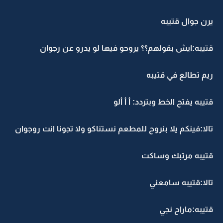
يرن جوال قتيبه
قتيبه:ايش بقولهم؟؟ يروحو فيها لو يدرو عن رجوان
ريم تطالع في قتيبه
قتيبه يفتح الخط وبتردد: أ أ ألو
تالا:فينكم يلا بنروح للمطعم نستناكو ولا تجونا انت روجوان
قتيبه مرتبك وساكت
تالا:قتيبه سامعني
قتيبه:ماراح نجي