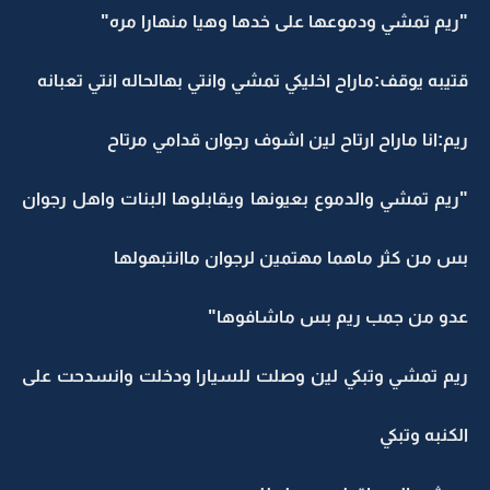
"ريم تمشي ودموعها على خدها وهيا منهارا مره"
قتيبه يوقف:ماراح اخليكي تمشي وانتي بهالحاله انتي تعبانه
ريم:انا ماراح ارتاح لين اشوف رجوان قدامي مرتاح
"ريم تمشي والدموع بعيونها ويقابلوها البنات واهل رجوان
بس من كثر ماهما مهتمين لرجوان ماانتبهولها
عدو من جمب ريم بس ماشافوها"
ريم تمشي وتبكي لين وصلت للسيارا ودخلت وانسدحت على
الكنبه وتبكي