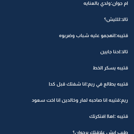
ام جوان:ولدي بالعنايه
تالا:للليش؟
قتيبه:اتهجمو عليه شباب وضربوه
تالا:احنا جايين
قتيبه يسكر الخط
قتيبه يطالع في ريم:انا شفتك قبل كدا
ريم:قتيبه انا صاحبه لمار وخالدين انا اخت سعود
قتيبه :اهاا افتكرتك
طيب ايش علاقتك برجوان؟