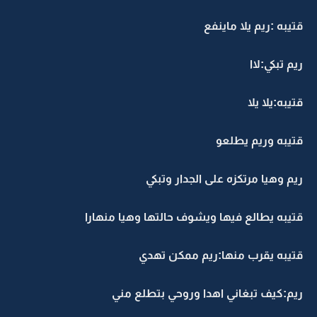
قتيبه :ريم يلا ماينفع
ريم تبكي:لاا
قتيبه:يلا يلا
قتيبه وريم يطلعو
ريم وهيا مرتكزه على الجدار وتبكي
قتيبه يطالع فيها ويشوف حالتها وهيا منهارا
قتيبه يقرب منها:ريم ممكن تهدي
ريم:كيف تبغاني اهدا وروحي بتطلع مني