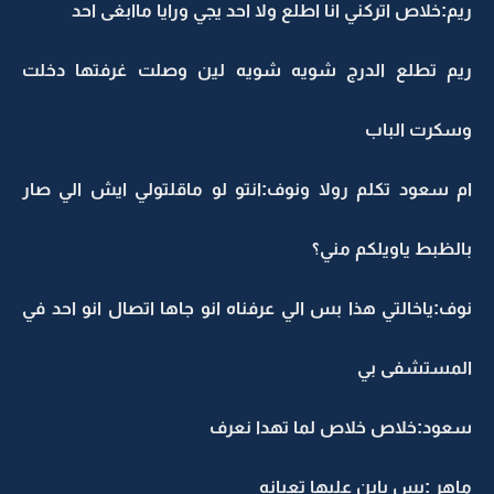
ريم:خلاص اتركني انا اطلع ولا احد يجي ورايا ماابغى احد
ريم تطلع الدرج شويه شويه لين وصلت غرفتها دخلت
وسكرت الباب
ام سعود تكلم رولا ونوف:انتو لو ماقلتولي ايش الي صار
بالظبط ياويلكم مني؟
نوف:ياخالتي هذا بس الي عرفناه انو جاها اتصال انو احد في
المستشفى بي
سعود:خلاص خلاص لما تهدا نعرف
ماهر :بس باين عليها تعبانه