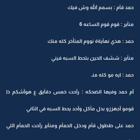
حمد قآم : بسمم الله وش فيك
منآير : قوم قوم الساعه 6
حمد : هذي نهآيةة نووم المتأخر كله منك
منآير : ششف الحين بتحط السبه فيني
حمد : ايه مو كله منـ
آم حمد وفيها الضحكه : رآحت خمس دقآيق ع هوآشكم ذا
قومو آجهززو بدل مآكل وآحد يحط السبه في الثاني
حمد على ططول قآم ودخل الحمآم ومنآير رآحت الحمآم اللي