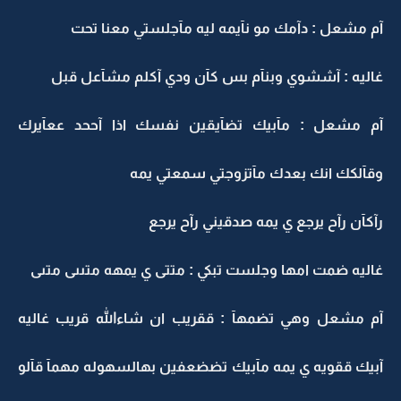
آم مشعل : دآمك مو نآيمه ليه مآجلستي معنا تحت
غاليه : آششوي وبنآم بس كآن ودي آكلم مشآعل قبل
آم مشعل : مآبيك تضآيقين نفسك اذا آححد ععآيرك
وقآلكك انك بعدك مآتزوجتي سمعتي يمه
رآكآن رآح يرجع ي يمه صدقيني رآح يرجع
غاليه ضمت امها وجلست تبكي : متتى ي يمهه متىىى متىى
آم مشعل وهي تضمهآ : ققريب ان شاءالله قريب غاليه
آبيك ققويه ي يمه مآبيك تضضعفين بهالسهوله مهمآ قآلو