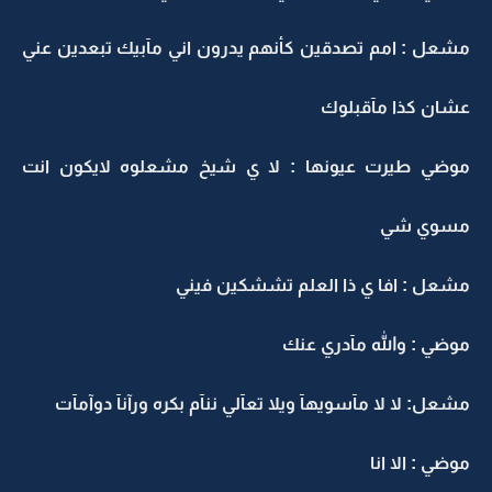
مشعل : امم تصدقين كأنهم يدرون اني مآبيك تبعدين عني
عشان كذا مآقبلوك
موضي طيرت عيونها : لا ي شيخ مشعلوه لايكون انت
مسوي شي
مشعل : افا ي ذا العلم تششكين فيني
موضي : والله مآدري عنك
مشعل: لا لا مآسويهآ ويلا تعآلي ننآم بكره ورآنآ دوآمآت
موضي : الا انا