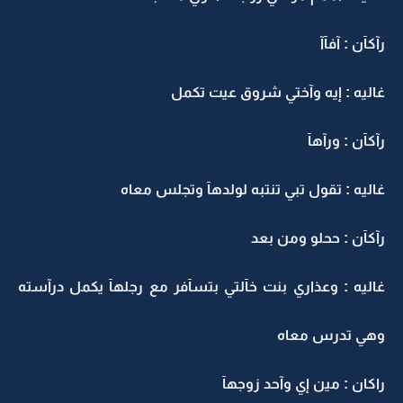
رآكآن : آفآآ
غاليه : إيه وآختي شروق عيت تكمل
رآكآن : ورآهآ
غاليه : تقول تبي تنتبه لولدهآ وتجلس معاه
رآكآن : ححلو ومن بعد
غاليه : وعذاري بنت خآلتي بتسآفر مع رجلهآ يكمل درآسته
وهي تدرس معاه
راكان : مين إي وآحد زوجهآ