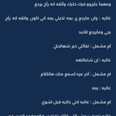
ومهمآ عآيروو فيك خليك وآثقه انه رآح يرجع
غاليه : وان مآرجع ي يمه تخيلي يمه اني اكون واثقه انه رآح
يجي ومآيرجع للأببد
آم مشعل : تفآئلي خير شهالحكي
غاليه : ان شاءاللهه
ام مشعل : آخر مره آسمع منك هالكلآم
غاليه : يمه
ام مشعل : غاليه انتي باكيه قبل اشوي
غاليه تصرف : وش اللي خلآك تفتحين هالموضوع الحين معي