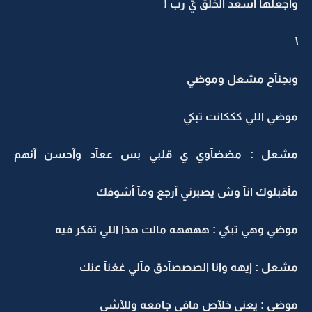
واجعلها اسعد الخلق يّ رب !
\
وبجنآح مشعل وموضي
موضي اللي كككآنت تبكي
مشعل : مضضآوي ي قلبي بس ععآد وآحسن آنهم
مآقبلوك انآ وش يصبرني آرجع ومآ أشوفك
موضي وهي تبكي : ههههه مالت هذا اللي تفكر فيه
مشعل : إيهه وانا الصصصآدق مآلي غغنآ عنك
موضي : يعني خلآص مآفي جآمعه وللآشي