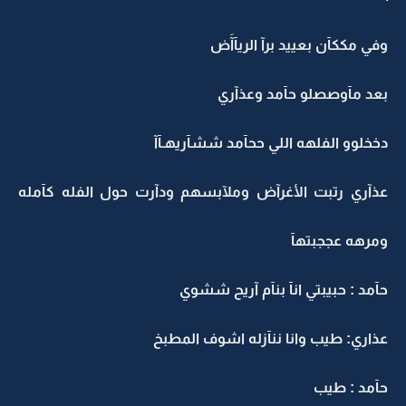
وفي مككآن بعييد برآ الريآآَض
بعد مآوصصلو حآمد وعذآري
دخخلوو الفلهه اللي ححآمد ششآريهـآآ
عذآري رتبت الأغرآض وملآبسهم ودآرت حول الفله كآمله
ومرهه عججبتهآ
حآمد : حبيبتي انآ بنآم آريح ششوي
عذاري: طيب وانا ننآزله اشوف المطبخ
حآمد : طيب