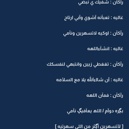
رآكآن : شفيك ي نبضي
غاليه : تعبآنه آشوي وآبي ارتاح
رآكآن : اوكيه لاتسهرين ونآمي
غاليه : انشآءاللهه
رآكآن : تغغطي زيين وانتبهي لنفسكك
غاليه : آن شااءالله يلا مع السلآمه
رآكآن : فمآن اللهه
بڳره دوآم / اللھ يعآفيڳ نآمي
[ لآتسهرين أڳثر من اللي سهرتيه ]