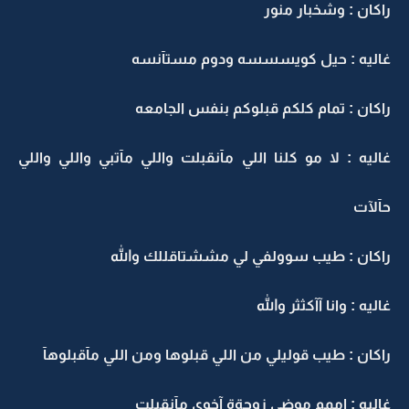
راكان : وشخبار منور
غاليه : حيل كويسسسه ودوم مستآنسه
راكان : تمام كلكم قبلوكم بنفس الجامعه
غاليه : لا مو كلنا اللي مآنقبلت واللي مآتبي واللي واللي
حآلآت
راكان : طيب سوولفي لي مششتاقللك والله
غاليه : وانا آآكثثر والله
راكان : طيب قوليلي من اللي قبلوها ومن اللي مآقبلوهآ
غاليه : اممم موضي زوجةة آخوي مآنقبلت