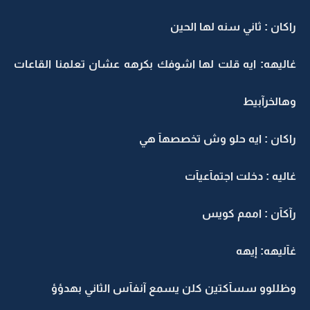
راكان : ثاني سنه لها الحين
غاليهه: ايه قلت لها اشوفك بكرهه عشان تعلمنا القاعات
وهالخرآبيط
راكان : ايه حلو وش تخصصهآ هي
غاليه : دخلت اجتمآعيآت
رآكآن : اممم كويس
غآليهه: إيهه
وظللوو سسآكتين كلن يسمع آنفآس الثاني بهدؤؤ