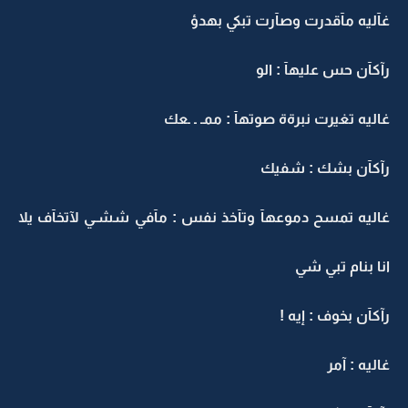
غآليه مآقدرت وصآرت تبكي بهدؤ
رآكآن حس عليهآ : الو
غاليه تغيرت نبرةة صوتهآ : ممـ ـ ـعك
رآكآن بشك : شفيك
غاليه تمسح دموعهآ وتآخذ نفس : مآفي ششـي لآتخآف يلا
انا بنام تبي شي
رآكآن بخوف : إيه !
غاليه : آمر