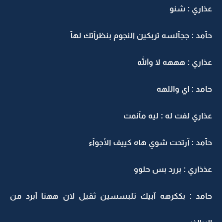
عذاري : شنو
حآمد : ججآلسه تربكين النجوم بنظرآتك لهآ
عذاري : هههه لا والله
حآمد : اي واللهه
عذاري لفت له : ليه مآنمت
حآمد : آرتحت شوي هاه كييف الأجوآء
عذذاري : بررد بس حلوو
حآمد : بككرهه آبيك تلبسسين ثقيل لان ههنآ آبرد من