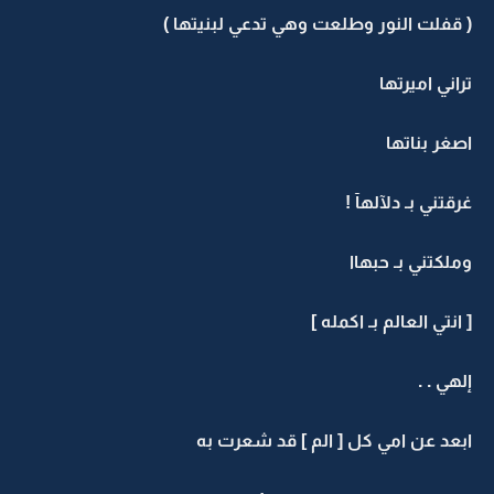
( قفلت النور وطلعت وهي تدعي لبنيتها )
تراني اميرتها
اصغر بناتها
غرقتني بـ دلآلهآ !
وملكتني بـ حبهاا
[ انتي العالم بـ اكمله ]
إلهي . .
ابعد عن امي كل [ الم ] قد شعرت به