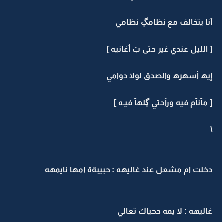
آنآ يتخآلف مع نظامڳ نظامي
[ الليل عندي غير حتى بَ أغانيه ]
إيھ أسهرھ والصدق لولا دوامي
[ مآنآم فيه ورآحتي ڳلهآ فيـه ]
\
دخلت آم مشعل عند غآليهه : حبيبةة آمهآ نآيمهه
غاليهه : لا يمه ححيآك تعآلي