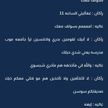
آسولف معك
رآكآن : غغآليتي الساعه 11
غاليه : اممممم بسولف معك
رآكآن : لا آبيك تقومين بدري ولاتنسين ترآ جآمعه موب
مدرسه يعني شدي حيلك
غاليه : والله اني مآخذهه هم مآدري شبسوي
رآكآن : لا لآتخآفين ولا تآخذين هم مو قلتي معكم ذيك
صديقتكم سوسن
غاليه : إيهه