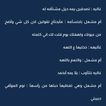
غاليه : تصدقين يمه حيل مشتآقه له
آم مشعل بابتسآمه : مآيحتآج تقولين لان كل شي وآضح
من عيونك ولهفتك يوم قلت لك اني كلمته
غآليهه : خخليهآ ع اللهه
آم مشعل : والنعم باللهه
غاليه تتثآوب : يلآ يمه آبخمد
آم مشعل وهي تغطيهآ حبتها من رآسهآ : نوم العوآفي
حبيبتي