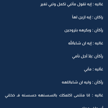
غاليه : إيه تقول مآتبي تكمل وتبي تغير
راكان : إيه ازين لهآ
رآكآن : وبكرهه بتروحين
غاليه : إيه ان شاءالله
رآكآن :يلآ آجل نآمي
غآليه : مآبي
رآكآن : وليه ان شاءاللهه
غاليه : انا متتىىى اكلمكك بالسسنهه حسسنه فـ خخلني