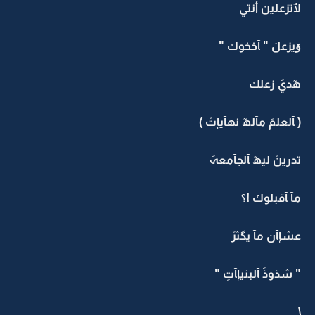
لٱتزعلين أنتي
ۆيزعلَ " ﺂخخوك "
ھٓديَ زعلك
( ﺂلعلمَ مآلھٓ نهآيإتَ )
تدرينَ ليھٓ ﺂلجآمعہَ
مآ ﺂقبلوك !؟
عشإﺂن مآ يگثرَ
" شذوذَ ﺂلبنيإﺂتِ "
\