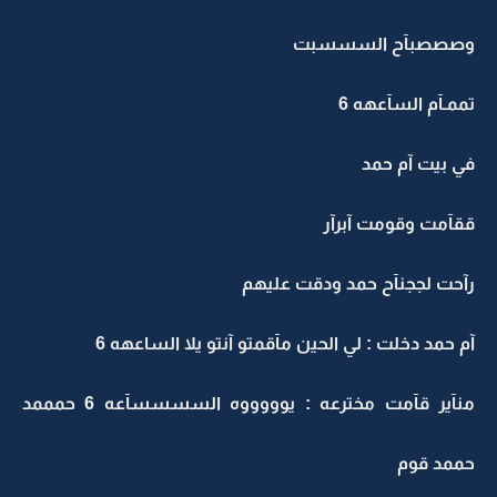
وصصصبآح السسسبت
تممـآم السآعهه 6
في بيت آم حمد
ققآمت وقومت آبرآر
رآحت لججنآح حمد ودقت عليهم
آم حمد دخلت : لي الحين مآقمتو آنتو يلا الساعهه 6
منآير قآمت مخترعه : يوووووه السسسسآعه 6 حمممد
حممد قوم