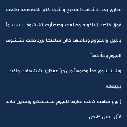
عذاري بعد مآشآفت المطبخ واشياء كثير نآقصصهه طلعت
فوق فتحت البلكونه وطلعت وصصآرت تششوف السسمآ
بالليل والنجووم وتتأملهـآ كاان ساعتها بررد ظلت تششوف
النجوم وتتأملهآآ
وشششوي ججآ وضمهآ من ورآ ععذاري ششهقت ولفت :
ييييمهه
( يوم شافته كملت نظرهآ للنجوم سسسكتو وبعدين حآمد
قآل : بس خلآص