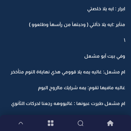
ابرار : ايه يلا خلصتي
منآير :ايه يلا خآلتي ( وحبتهآ من رآسهآ وطلعوو )
\
وفي بيت آبو مشعل
ام مشعل: غاليه يمه يلا قوومي هذي نهايةة النوم متأخخر
غاليه مافيها تقوم: يمه شرايك مااروح اليوم
ام مشعل طيرت عيونها : غاليووهه رجعنا لحركات الثآنوي
غاليه : ههههههههههه خلاص خلآص قآيمه بس يمهه