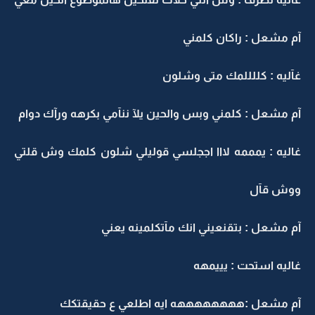
آم مشعل : راكان كلمني
غآليه : كللللمك متى وشلون
آم مشعل : كلمني وبس والحين يلآ ننآمي بكرهه ورآك دوام
غاليه : يمممه لااا اججلسي قوليلي شلون كلمك وش قلتي
ووش قآل
آم مشعل : بتقنعيني انك مآتكلمينه يعني
غاليه استحت : يييمهه
آم مشعل :ههههههههه ايه اطلعي ع حقيقتكك