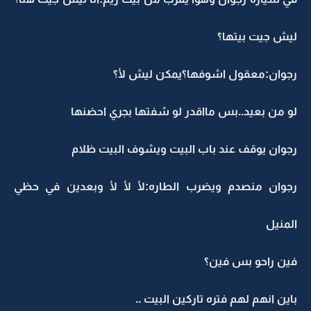
ليش جيت بيتها؟
رجوان:معقول اشوفها؟يمكن ليش لأ؟
لو من بعيد..بس مااقدر لو شفتها بجري احضنها
رجوان يوقف عند باب البيت ويشوف البيت ظلام
رجوان منصدم ويضرب الطاره:لأ لأ لأ وبعدين في حظي
المنيل
فين راحو بس فين؟
باين انهم لهم فتره تاركين البيت ..