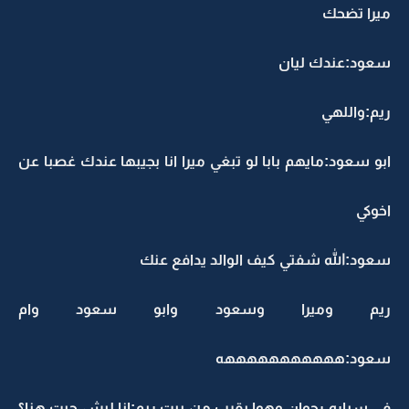
ميرا تضحك
سعود:عندك ليان
ريم:واللهي
ابو سعود:مايهم بابا لو تبغي ميرا انا بجيبها عندك غصبا عن
اخوكي
سعود:الله شفتي كيف الوالد يدافع عنك
ريم وميرا وسعود وابو سعود وام
سعود:هههههههههههه
في سياره رجوان وهوا يقرب من بيت ريم:انا ليش جيت هنا؟