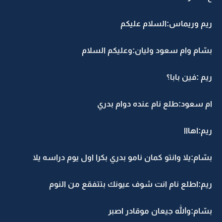
ريم وريماس:السلام عليكم
بسّام وام سعود وليان:وعليكم السلام
ريم :فين بابا؟
ام سعود:طلع نام عنده دوام بدري
ريم:اهااا
بسّام:يلا وانتو كمان نامو بدري بكرا اول يوم دراسه يلا
ريم:اطلع نام انت شوف عيونك بتتفقع من النوم
بسّام:والله جيعان موقادر اصبر