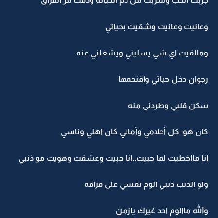
جربت الحب وشربت من دم الخيانه وذقت مر الفراق
وعانيت وعانيت وشقيت بحياتي
ومالقيت اي شي يسليني ويشغلني عنه
رجوان دخل حياتي واقتحمها
سكن قلبي وطردني منه
كان هوا كل أحلامي وآمالي كان اهلي وناسي
انا مااخطيت لما حبيت..انا حبيت وعشقت وهويت مو ذنبي
ولو الذنب ذنبي الوم نفسي على فراقه
والله ماالوم احد غيرك يازمن