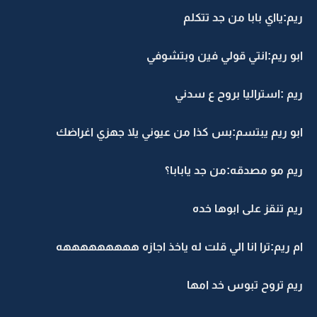
ريم:يااي بابا من جد تتكلم
ابو ريم:انتي قولي فين وبتشوفي
ريم :استراليا بروح ع سدني
ابو ريم يبتسم:بس كذا من عيوني يلا جهزي اغراضك
ريم مو مصدقه:من جد يابابا؟
ريم تنقز على ابوها خده
ام ريم:ترا انا الي قلت له ياخذ اجازه هههههههههه
ريم تروح تبوس خد امها