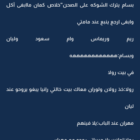
بسام يترك الشوكه على الصحن"خلاص كمان ماابغى آكل
وابغى ارجع ينبع عند مامتي
ريم وريماس وام سعود وليان
وبسام:ههههههههههههه
في بيت رولا
رولا:خذ رولان ولوران معاك بيت خالتي رانيا يبغو يروحو عند
ليان
مهران عند الباب:يلا فينهم
رولا:لولات يلا حبيباتي روحو مع مهران