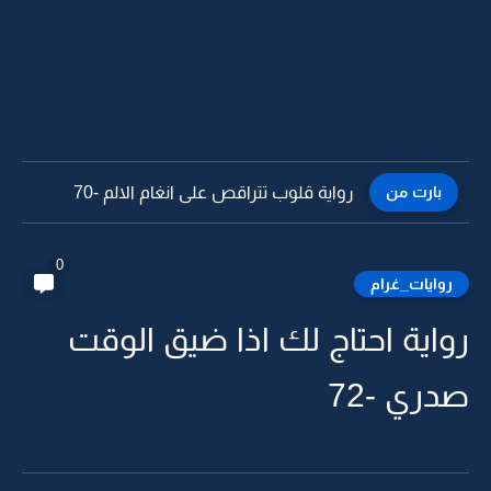
بارت من
رواية قلوب تتراقص على انغام الالم -69
0
روايات_غرام
رواية احتاج لك اذا ضيق الوقت
صدري -72