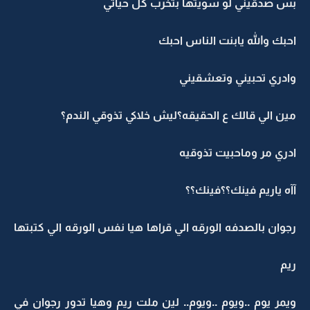
بس صدقيني لو سويتها بتخرب كل حياتي
احبك والله يابنت الناس احبك
وادري تحبيني وتعشقيني
مين الي قالك ع الحقيقه؟ليش خلاكي تذوقي الندم؟
ادري مر وماحبيت تذوقيه
آآه ياريم فينك؟؟فينك؟؟
رجوان بالصدفه الورقه الي قراها هيا نفس الورقه الي كتبتها
ريم
ويمر يوم ..ويوم ..ويوم.. لين ملت ريم وهيا تدور رجوان في