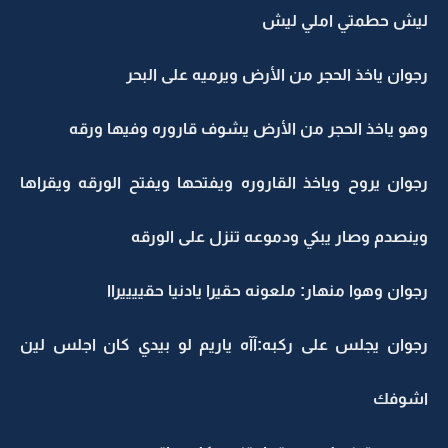
ليش حطمتي املي ليش
رجوان ياخذ الحجر من الأرض ويرميه على البحر
وهو ياخذ الحجر من الأرض يشوف قاروره وفيها ورقه
رجوان يروح وياخذ القاروره ويفتحها ويفتح الورقه ويقراها
وينصدم وصار يبكي ودموعه تنزل على الورقه
رجوان وهوا منهار: ملعونه حقيرا يادنيا حقييييراا
رجوان يجلس على ركبه:آآه ياريم لو بيدي كان اجلس لين
اشوفك