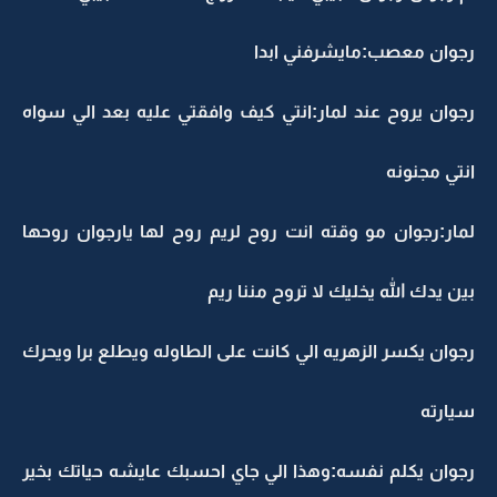
رجوان معصب:مايشرفني ابدا
رجوان يروح عند لمار:انتي كيف وافقتي عليه بعد الي سواه
انتي مجنونه
لمار:رجوان مو وقته انت روح لريم روح لها يارجوان روحها
بين يدك الله يخليك لا تروح مننا ريم
رجوان يكسر الزهريه الي كانت على الطاوله ويطلع برا ويحرك
سيارته
رجوان يكلم نفسه:وهذا الي جاي احسبك عايشه حياتك بخير