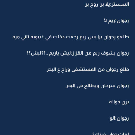
السستر:يلا برا روح برا
رجوان:ريم لأ
طلعو رجوان برا بس ريم رجعت دخلت في غيبوبه تاني مره
رجوان يشوف ريم من القزاز:ليش ياريم ..؟؟ليش؟؟
طلع رجوان من المستشفى وراح ع البحر
رجوان سرحان ويطالع في البحر
يرن جواله
رجوان:الو
لمار:رجوان فينك؟