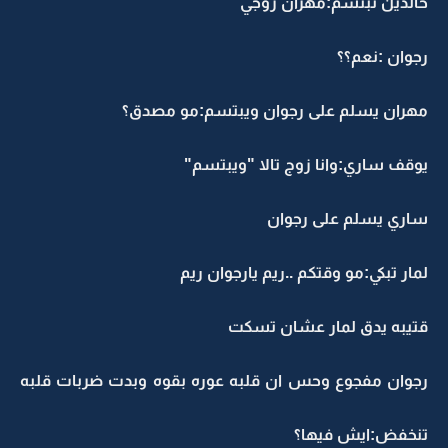
خالدين تبتسم:مهران زوجي
رجوان :نعم؟؟
مهران يسلم على رجوان ويبتسم:مو مصدق؟
يوقف ساري:وانا زوج تالا "ويبتسم"
ساري يسلم على رجوان
لمار تبكي:مو وقتكم ..ريم يارجوان ريم
قتيبه يدق لمار عشان تسكت
رجوان مفجوع وحس ان قلبه عوره بقوه وبدت ضربات قلبه
تنخفض:ايش فيها؟