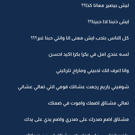
ليش بيصير معانا كذا؟؟
ايش ذنبنا اذا حبينا؟؟
كل الناس بتحب ايش معنى انا وانتي حبنا غير؟؟؟
لسه عندي امل في بكرا بكرا اكيد احسن
وانا اعرف انك تحبيني وماراح تتركيني
شوفيني ياريم رجعت عشانك قومي انتي تعالي عشاني
تعالي مشتاق اضمك واموت في ضمتك
مشتاق اضم صدرك على صدري واضم يدي على يدك