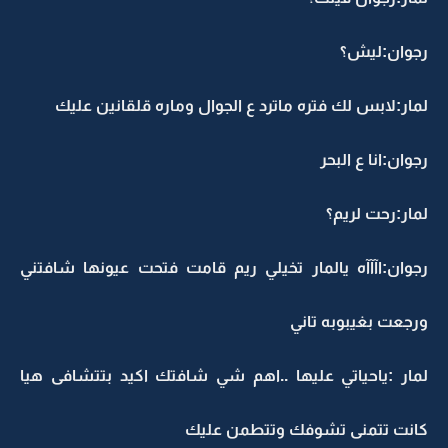
رجوان:ليش؟
لمار:لابس لك فتره ماترد ع الجوال وماره قلقانين عليك
رجوان:انا ع البحر
لمار:رحت لريم؟
رجوان:اآآآه يالمار تخيلي ريم قامت فتحت عيونها شافتني
ورجعت بغيبوبه تاني
لمار :ياحياتي عليها ..اهم شي شافتك اكيد بتتشافى هيا
كانت تتمنى تشوفك وتتطمن عليك