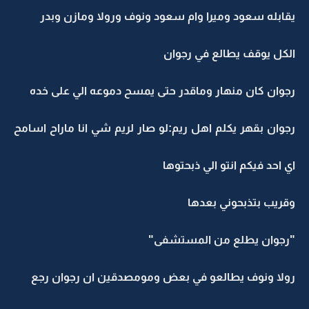
يقابله سعود وميرا وام سعود ونوف ورولا ومازن وبدر
الكل يوقف يطالع في رجوان
رجوان كان منهار وماقدر حتى يمسح دموعه الي على خده
رجوان بقهر يكلم اهل ريم:لو صار لريم شي انا ماراح اسامح
اي احد فيكم انتو الي ذبحتوها
وقريب بتذبحوني بعدها
"رجوان يطلع من المستشفى"
رولا ونوف يطالعو في بعض ومومصدقين ان رجوان رجع