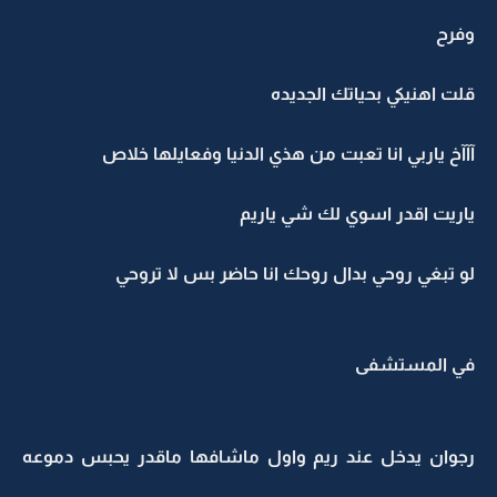
وفرح
قلت اهنيكي بحياتك الجديده
آآآخ ياربي انا تعبت من هذي الدنيا وفعايلها خلاص
ياريت اقدر اسوي لك شي ياريم
لو تبغي روحي بدال روحك انا حاضر بس لا تروحي
في المستشفى
رجوان يدخل عند ريم واول ماشافها ماقدر يحبس دموعه