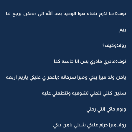
نوف:احنا لازم نلقاه هوا الوحيد بعد الله الي ممكن يرجع لنا
ريم
رولا:وكيف؟
نوف:مادري مادري بس انا حاسه كذا
يامن ولد ميرا يبكي وميرا سرحانه :ياعمر ي عليكي ياريم اربعه
سنين كنتي تتمني تشوفيه وتتطمني عليه
ويوم جاكي انتي رحتي
رولا:ميرا حرام عليكي شيلي يامن يبكي