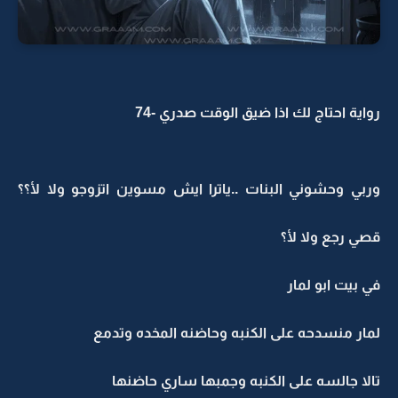
رواية احتاج لك اذا ضيق الوقت صدري -74
وربي وحشوني البنات ..ياترا ايش مسوين اتزوجو ولا لأ؟؟
قصي رجع ولا لأ؟
في بيت ابو لمار
لمار منسدحه على الكنبه وحاضنه المخده وتدمع
تالا جالسه على الكنبه وجمبها ساري حاضنها