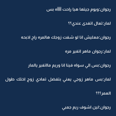
رجوان:ويوم جيتها هيا راحت آآآآه بس
لمار:تعال اتغدى عندي؟؟
رجوان:معليش انا لو شفت زوجك هالمره راح اذبحه
لمار:رجوان ماهر اتغير مره
رجوان:بس الي سواه فينا انا وريم مااتغير يالمار
لمار:بس ماهر زوجي يعني بتفضل تعادي زوج اختك طول
العمر؟؟؟
رجوان:لين اشوف ريم جمبي