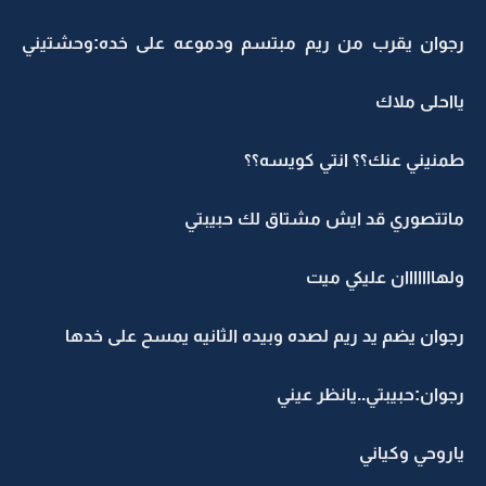
رجوان يقرب من ريم مبتسم ودموعه على خده:وحشتيني
يااحلى ملاك
طمنيني عنك؟؟ انتي كويسه؟؟
ماتتصوري قد ايش مشتاق لك حبيبتي
ولهااااااان عليكي ميت
رجوان يضم يد ريم لصده وبيده الثانيه يمسح على خدها
رجوان:حبيبتي..يانظر عيني
ياروحي وكياني