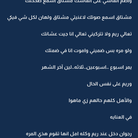
واضم انفاسي على انفاسك مشتاق اسمع ضحكتك
مشتاق اسمع صوتك لاغنيتي مشتاق ولهان لكل شي فيكي
تعالي ريم ولا تتركيني تعالي انا جيت عشانك
ولو مره بس ضميني واموت انا في ضمتك
يمر اسبوع ..اسبوعين..ثلاثه..لين آخر الشهر
وريم على نفس الحال
والأهل كلهم حالهم زي ماهوا
في العنايه
رجوان دخل عند ريم وكله امل انها تقوم هذي المره