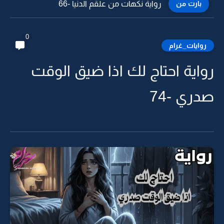
بارت من
رواية نكهات من علقم الدنيا -65
0
روايات_غرام
رواية احتاج لك اذا ضيق الوقت
صدري -74