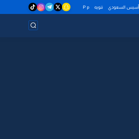
تأسيس السعودي
تنويه
P p