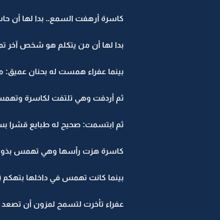
كاسرة أرهفت السمع.. بدا لها أن حاسة
بدا لها أن من يتكلم هو شخص آخر تما
بينما عفراء همست له بحنان عميق: م
ثم أردفت وهي تلتفت لكاسرة وتهمس
ثم ابتسمت: صحيح له طبايع قشرا بس
كاسرة هزت رأسها وهي تهمس بذوق ورق
بينما كانت تهمس في داخلها بتهكم (
عفراء تأخرت لتسمح لمزون أن تصعد له