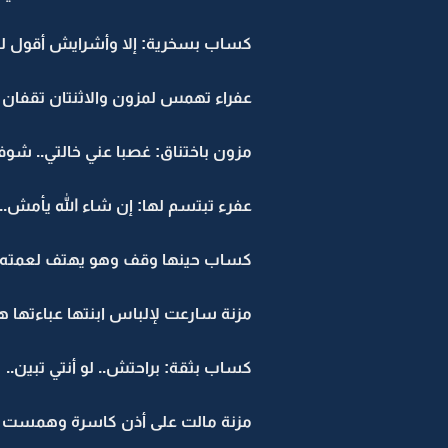
كساب بسخرية: إلا وأشرايش أقول له 
عفراء تهمس لمزون والاثنتان تقفان ج
مزون باختناق: غصبا عني خالتي.. شو
عفرء تبتسم لها: إن شاء الله يأمش..
كساب حينها وقف وهو يهتف لعمته: ي
مزنة سارعت لإلباس ابنتها عباءتها
كساب بثقة: براحتش.. لو أنتي تبين..
مزنة مالت على أذن كاسرة وهمست لها