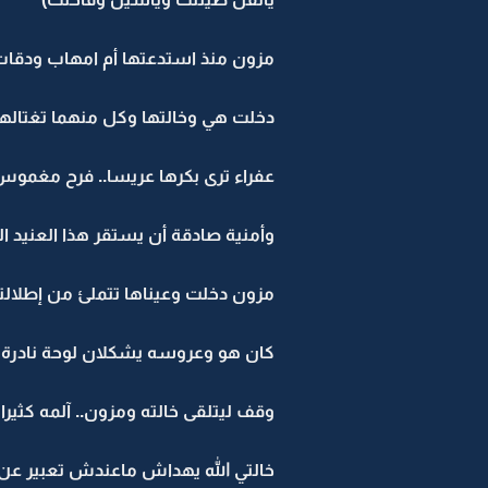
مزون منذ استدعتها أم امهاب ودقات ق
دخلت هي وخالتها وكل منهما تغتالها
عفراء ترى بكرها عريسا.. فرح مغموس 
وأمنية صادقة أن يستقر هذا العنيد ا
مزون دخلت وعيناها تتملئ من إطلالته
كان هو وعروسه يشكلان لوحة نادرة جم
وقف ليتلقى خالته ومزون.. آلمه كثيرا
خالتي الله يهداش ماعندش تعبير عن ال