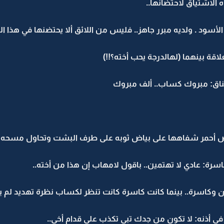
الاشتياق لاحتضانها..
د . ولديه مبرر جاهز.. فليس من اللائق ألا يحتضنها في هذا ال
ة بينهما (لهالدرجة يحب أخته؟!!)
ناق: مبروك كساب.. ألف مبروك
عض أحمر شفاهها على بياض ثوبه على طرف البشت وتحاول مسحه
ة: عادي لا تهتمين.. باقول لامهاب إن هذا من أخته..
ون وكاسرة.. بينما كانت كاسرة كانت تنظر لكساب نظرة تهديد لم 
 أذنه: لا تكون من جدك تبي تكذب علي قدام أخي..