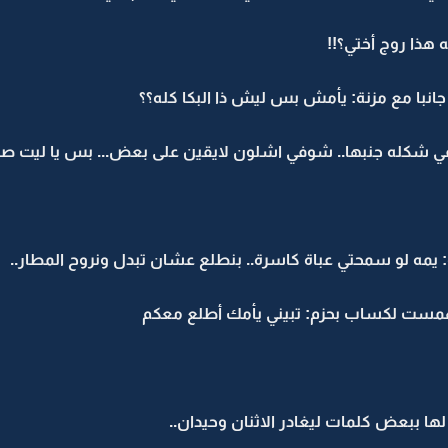
هذا روج أختي؟!!
انبا مع مزنة: يأمش بس ليش ذا البكا كله؟؟
في شكله جنبها.. شوفي اشلون لايقين على بعض... بس يا ليت صدق
مه لو سمحتي عباة كاسرة.. بنطلع عشان تبدل ونروح المطار..
 همست لكساب بحزم: تبيني يأمك أطلع معكم
 ببعض كلمات ليغادر الاثنان وحيدان..