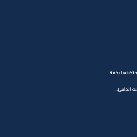
حتضنها بخفة..
 الدافئ..