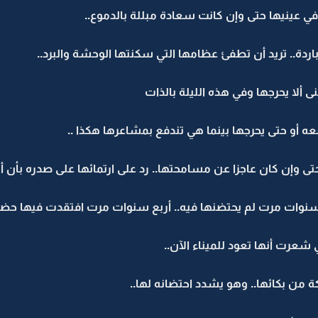
ي عينيها حتى وإن كانت سعادة مبللة بالدموع..
ردة.. تريد أن تطفئ عظامها التي سكنتها الوحشة والبرد..
ألا يحرجها وفي هذه الليلة بالذات
ه أو حتى يحرجها بينما هي تندفع بمشاعرها هكذا ..
ى وإن كان عاجزا عن مسامحتها.. رد على ارتمائها على صدره بأن أ
ع سنوات مرت لم يحتضنها فيه.. أربع سنوات مرت افتقدت فيها حضنه
شعرت أنها تعود للميناء الآن..
من بكائها.. وهو يشدد احتضانه لها..