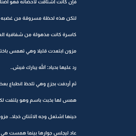
فإن كانت اشتاقت لأحضانه فهو أضناه 
لتكن هذه لحظة مسروقة من غضبه الأسو
كاسرة كانت مذهولة من شفافية العلاق
مزون ابتعدت قليلا وهي تهمس باخت
رد عليها بحياد: الله يبارك فيش..
ثم أردفت بجزع وهي تلحظ انطباع ب
همس لها بخبث باسم وهو يلتفت لكاسر
حينها اشتعل وجه الاثنتان خجلا.. مز
عاد ليجلس جوارها بينما همست هي في