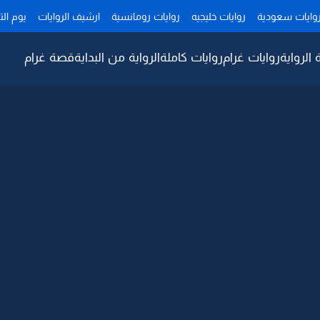
وايات سعودية
روايات خليجيه
روايات رومانسية
ارشيف الروايات
يوم ال
 الرواية
روايات غرام
روايات كاملة
الرواية من البداية
قصة غرام