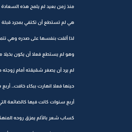
منذ زمن بعيد لم يلمح هذه السعادة ف
هي لم تستطع أن تكتفي بمجرد قبلة با
لذا ألقت بنفسها على صدره وهي تتمنى 
وهو لم يستطع فعلا أن يكون بخيلا مع
لم يرد أن يصغر شقيقته أمام زوجته حت
حينها فعلا انهارت ببكاء خافت.. أرب
أربع سنوات كانت فيها كالضائعة التي 
كساب شعر بالألم يمزق روحه المنهكة 