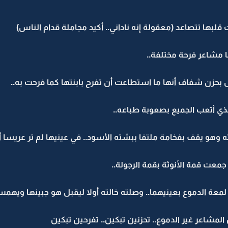
لبها تتصاعد (معقولة إنه ناداني.. أكيد مجاملة قدام الناس)
 مشاعر فرحة مختلفة..
بحزن شفاف أنها ما استطاعت أن تفرح بابنتها كما فرحت به..
لذي أتعب الجميع بصعوبة طباعه..
 وهو يقف بفخامة ملتفا ببشته الأسود.. في عينيها لم تر عريسا أ
عت قمة الأنوثة بقمة الرجولة..
 لمعة الدموع بعينيهما.. وصلته خالته أولا ليقبل هو جبينها ويهمس
مشاعر غير الدموع.. تحزنين تبكين.. تفرحين تبكين