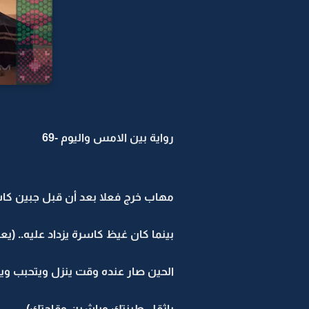
رواية بين الامس واليوم -69
مهاب خرج فعلا بعد أن قبل جبين كاسر
بينما كان غيظ كاسرة يزداد عليه.. (يع
الحين صار عنده وقت ينزل ويتحبب ويت
ياثقل طينتك وياشين وقاحتك)