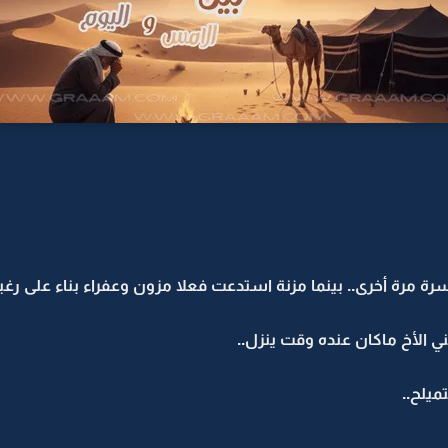
ة مرة أخرى.. بينما مزنة استدعت فعلا مزون وعفراء بناء على ر
ني الأخ ماكان عنده وقت ينزل..
ميلح..