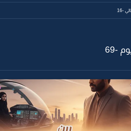
ي -16
 -69