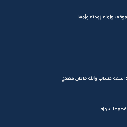
موقف وأمام زوجته وأمها..
: آسفة كساب والله ماكان قصدي
يفهمها سواه..