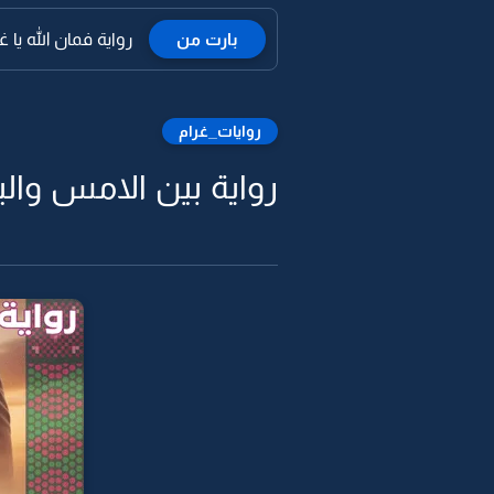
بارت من
رواية فمان الله يا غال
روايات_غرام
رواية بين الامس واليوم