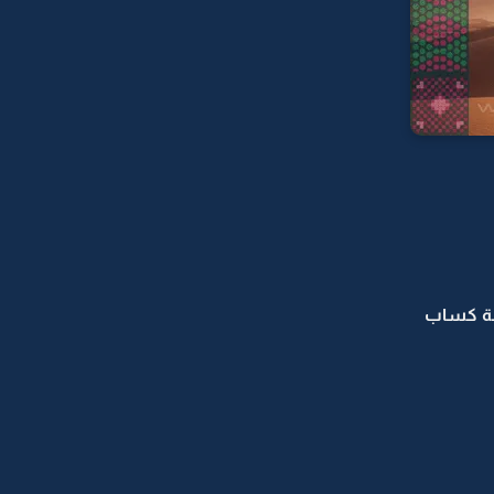
غبة كساب