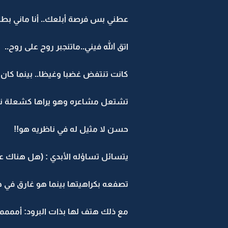
عطني بس فرصة أبلعك.. أنا ماني بطا
اتق الله فيني..ماتنجبر روح على روح..
كانت تنتفض غضبا وغيظا.. بينما كان 
تشتعل مشاعره وهو يراها كشعلة نار م
حسن لا مثيل له في ناظريه هو!!
يتسائل تساؤله الأبدي : (هل هناك ع
تصفعه بكراهيتها بينما هو غارق في هو
مع ذلك هتف لها بذات البرود: أمممممم