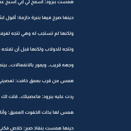
همست ببرود: اسمح لي أبي أسبح عش
حينها صرخ فيها بنبرة حازمة: أقول لش
ولكنها لم تستجب له وهي تتجه لغرفة
وتتجه للدولاب ولكنها قبل أن تفتحه فو
وجهه قريب.. ويمور بالانفعالات.. بينما
همس من قرب بعمق خافت: تعصيني؟
ردت عليه ببرود: ماعصيتك.. قلت لك ب
همس لها بذات الخفوت العميق: وأنا ق
حينها همست بنفاذ صبر: خلاص فكني 