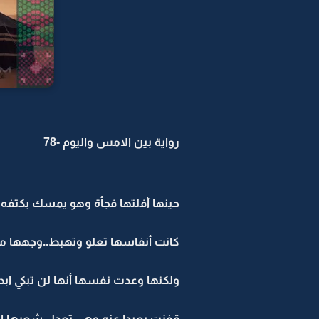
رواية بين الامس واليوم -78
حينها أفلتها فجأة وهو يمسك بكتفه و
كانت أنفاسها تعلو وتهبط..وجهها مح
ولكنها وعدت نفسها أنها لن تبكي ابدا 
قفزت بعيدا عنه وهي تعدل شعرها