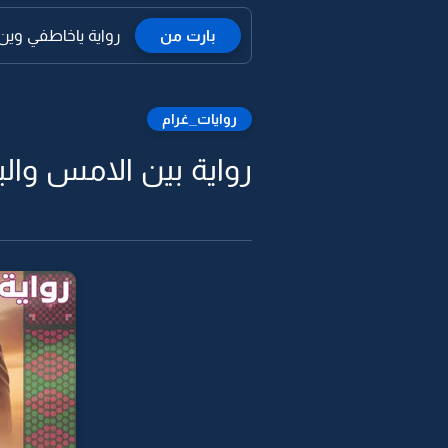
بارت من
رواية ياخاطفي وين ا
روايات_غرام
رواية بين الامس واليوم