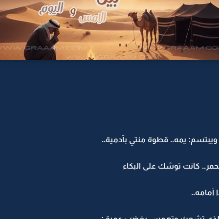
يبتسم: يمه.. قطوة منتي بآدمية..
مر.. كانت توشك على البكاء
أمامه..
 الذي تشعث وتهمس بغضب عميق: