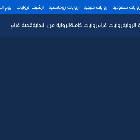
وايات سعودية
روايات خليجيه
روايات رومانسية
ارشيف الروايات
يوم ال
 الرواية
روايات غرام
روايات كاملة
الرواية من البداية
قصة غرام