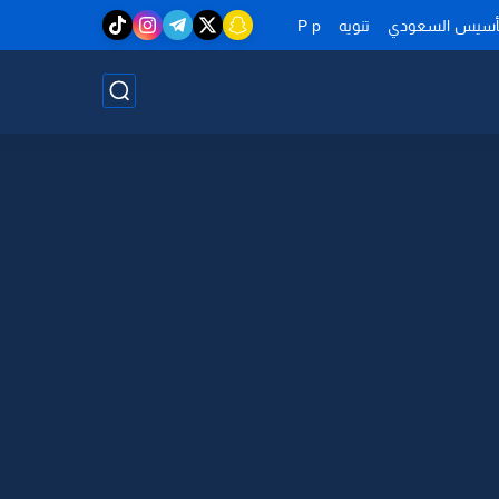
تأسيس السعودي
تنويه
P p