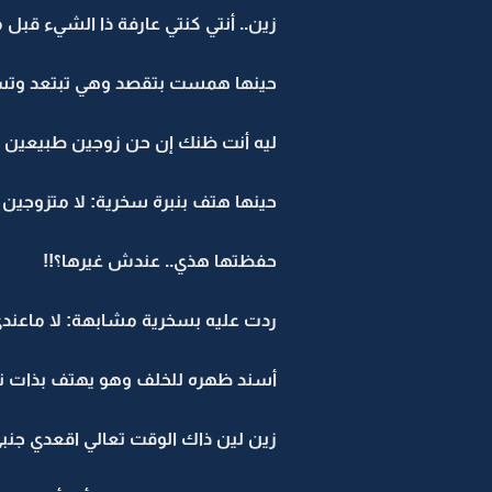
زين.. أنتي كنتي عارفة ذا الشيء قبل 
حينها همست بتقصد وهي تبتعد وتست
ليه أنت ظنك إن حن زوجين طبيعين ب
حينها هتف بنبرة سخرية: لا متزو
حفظتها هذي.. عندش غيرها؟!!
ردت عليه بسخرية مشابهة: لا ماعند
أسند ظهره للخلف وهو يهتف بذات نب
زين لين ذاك الوقت تعالي اقعدي ج