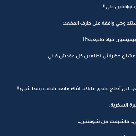
ماتوافقين علي!!
ند وهي واقفة على طرف المقعد:
يعيشون حياة طبيعية؟!!
جين عشان حضرتش تطلعين كل عقدش فيني
ي.. لين أطلع عقدي عليك.. لأنك مابعد شفت منها شيء!!
رة السخرية:
نبي.. ماشبعت من شوفتش..