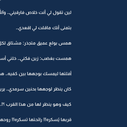
لين تقول لي أنت خلاص فارقيني.. وال
بتمنى أنك ماقلت لي اقعدي..
همس بولع عميق متجذر: مشتاق لكل حر
همست بغضب: زين فكني.. خلني أس
أفلتها ليمسك بوجهها بين كفيه.. ه
كان ينظر لوجهها بحنين سرمدي.. يريد
كيف وهو ينظر لها من هذا القرب ؟!..
قربها يُسكره!! رائحتها تسكره!! روحه