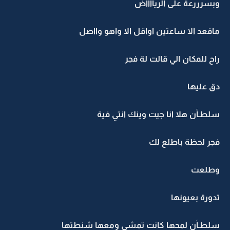
وبسرررعة على الريااااض
ماقعد الا ساعتين اواقل الا واهو وااصل
راح للمكان الي قالت لة فجر
دق عليها
سلطـأن هلا انا جيت وينك انتي فية
فجر لحظة باطلع لك
وطلعت
تدورة بعيونها
سلطـأن لمحها كانت تمشي ومعها شنطتها