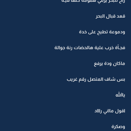
راح للبحر يرمي همومة كلها فيـة
قعد قبال البحر
ودموعة تطيح على خدة
فجـأة خرب علية هالحضات رنة جوالة
ماكان ودة يرفع
بس شاف المتصل رقم غريب
ياالله
اقول مااني راااد
وصكرة