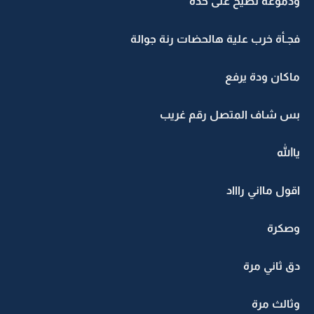
ودموعة تطيح على خدة
فجـأة خرب علية هالحضات رنة جوالة
ماكان ودة يرفع
بس شاف المتصل رقم غريب
ياالله
اقول مااني راااد
وصكرة
دق ثاني مرة
وثالث مرة