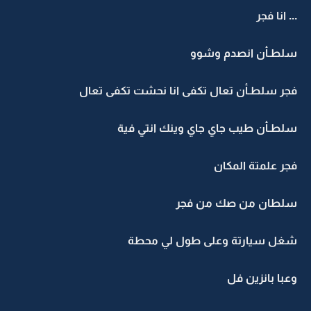
... انا فجر
سلطـأن انصدم وشوو
فجر سلطـأن تعال تكفى انا نحشت تكفى تعال
سلطـأن طيب جاي جاي وينك انتي فية
فجر علمتة المكان
سلطان من صك من فجر
شغل سيارتة وعلى طول لي محطة
وعبا بانزين فل