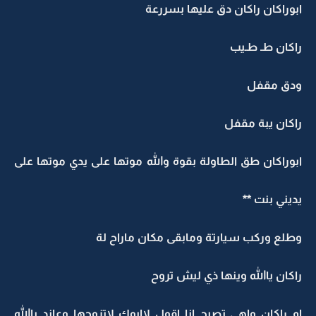
ابوراكان راكان دق عليها بسررعة
راكان طـ طـيب
ودق مقفل
راكان يبة مقفل
ابوراكان طق الطاولة بقوة والله موتها على يدي موتها على
يديني بنت **
وطلع وركب سيارتة ومابقى مكان ماراح لة
راكان ياالله وينها ذي ليش تروح
ام راكان واهي تصيح انا اقول لاابوك لاتزوجها وعاند ياالله