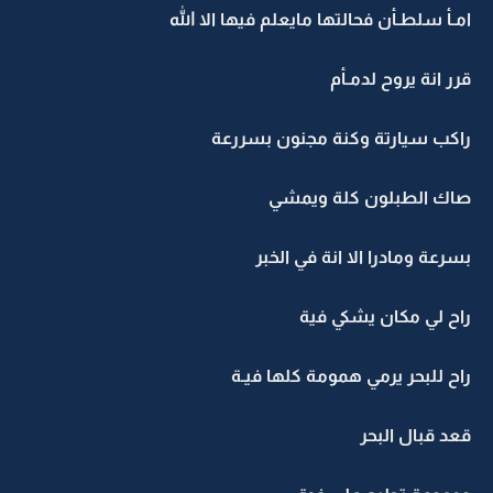
امـأ سلطـأن فحالتها مايعلم فيها الا الله
قرر انة يروح لدمـأم
راكب سيارتة وكنة مجنون بسررعة
صاك الطبلون كلة ويمشي
بسرعة ومادرا الا انة في الخبر
راح لي مكان يشكي فية
راح للبحر يرمي همومة كلها فيـة
قعد قبال البحر