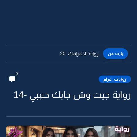
بارت من
رواية الا فراقك -20
0
روايات_غرام
رواية جيت وش جابك حبيبي -14