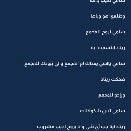
سامي طيب ياالله
وطلعو اهو وياها
سامي نروح للمجمع
ريناد ابتسمت اية
سامي يااختي يفداك ام المجمع والي بيودك للمجمع
ضحكت ريناد
وراحو للمجمع
سامي تبين شكولاتات
ريناد اية جب أي شي وانا بروح اجيب مشروب