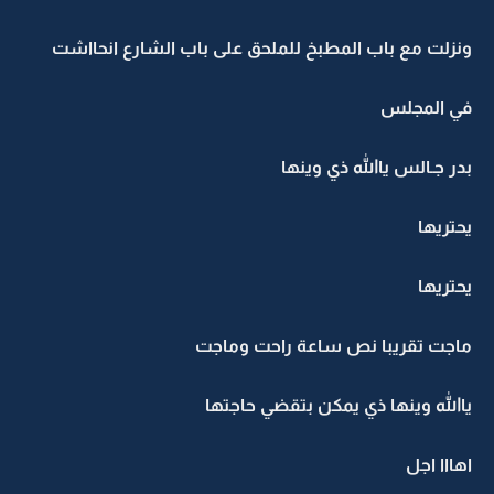
ونزلت مع باب المطبخ للملحق على باب الشارع انحااشت
في المجلس
بدر جـالس ياالله ذي وينها
يحتريها
يحتريها
ماجت تقريبا نص ساعة راحت وماجت
ياالله وينها ذي يمكن بتقضي حاجتها
اهااا اجل