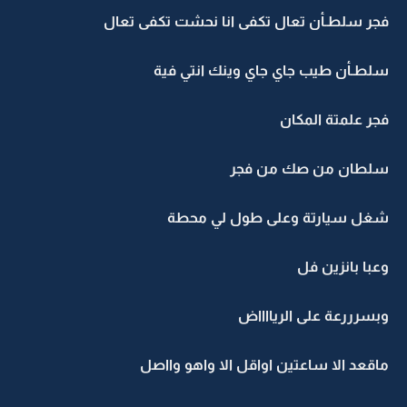
فجر سلطـأن تعال تكفى انا نحشت تكفى تعال
سلطـأن طيب جاي جاي وينك انتي فية
فجر علمتة المكان
سلطان من صك من فجر
شغل سيارتة وعلى طول لي محطة
وعبا بانزين فل
وبسرررعة على الريااااض
ماقعد الا ساعتين اواقل الا واهو وااصل