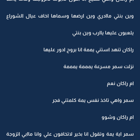
وين بنتي ماادري وين ارضها وسماها اخاف عيال الشوراع
يلعبون عليها ياارب وين بنتي
راكان تنهد استني يممة انا بروح ادور عليها
نزلت سمر مسرعة يمممة يمممة
ام راكان نعم
سمر واهي تاخذ نفس يمة كلمتني فجر
ام راكان وشوو
سمر اية يمة وتقول انا بخير لاتخافون علي وانا ماابي اتزوجة