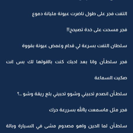
التفت فجر على طول ناضرت عيونة مليانة دموع
فجر مسحت على خدة تصيحح!!
سلطان التفت بسرعة لي قدام وغمض عيونة بقووة
فجر سلطـأن وانا بعد احبك كنت بااقولها لك بس انت
صكيت السماعة
سلطـأن انصدم تحبيني وشوو تحبيني بلع ريقة وشو ..؟
فجر مثل ماسمعت ياالله بسررعة حرك
سلطـأن لما الحين واهو مصدوم مشى في السيارة وبالة