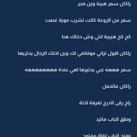
راكان سمر هيية وين فجر
سمر من الروعة كانت تشرب موية غصت
كح كح هييية انتي وش دخلك هنا
راكان اقول تراني موفاضي لك وين اختك الرجال يحتريها
سمر هههه غبي يحتيرها اهي عندة ههههههههه
راكان ماتحمل
راح رقى الدرج لغرفة اختة
وطق الباب ماترد
وفتح الباب لقاة مفتوح