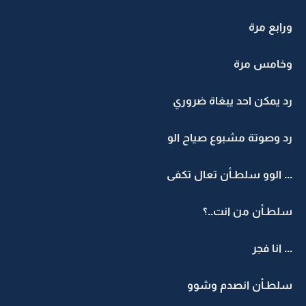
ورابع مرة
وخامس مرة
رد يمكن احد يبغاة ضروري
رد وصوتة مشبوع صياح الو
... الوو سلطـأن تعال تكفى
سلطـأن من انت..؟
... انا فجر
سلطـأن انصدم وشوو