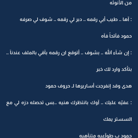
من الأنوثه
: آها .. طيب أبي رقمه .. دبر لي رقمه .. شوف لي صرفه
حمود فآتحاً فآه
: إن شآء الله .. بشوف .. أتوقع ان رقمه بآقي بالملف عندنآ ..
بتأكد وارد لك خبر
هدى وقد إنفرجت أساريرها لـ حروف حمود
: عفيّه عليك .. آوك بانتظرك هنيه ..بس تحصله دزه لي مع
السستر يمك
حمود ب طوآعيه متنآهيه