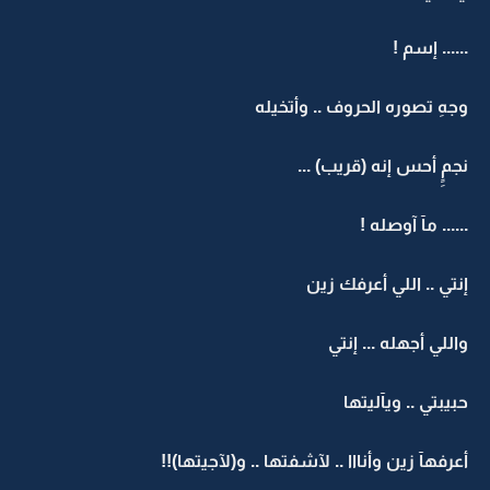
...... إسم !
وجهِ تصوره الحروف .. وأتخيله
نجمٍِ أحس إنه (قريب) ...
...... مآ آوصله !
إنتي .. اللي أعرفك زين
واللي أجهله ... إنتي
حبيبتي .. ويآليتها
أعرفهآ زين وأنااا .. لآشفتها .. و(لآجيتها)!!