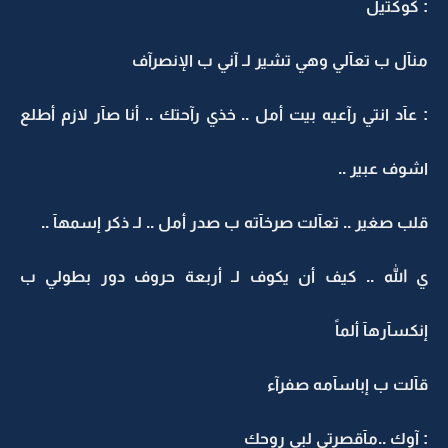
: كوكتيل
منآل ب تعآلي وهي تشير لـ آني ب الإنصرآف
: عآد انتي رآعيه بيت أمل .. خذي رآحتك .. أنا صآر لازم أطلع
اشوف عبير ..
قلب صغير .. تعآلت صرخآته ب صدر أمل .. لـ ذكر إسمهآ ..
ي الله .. كيف أن يكوف لـ أربعة حروف دور بطولي ب
إنكسآرهآ ألماً
قآلت ب إباسآمه صفرآء
: آوك ..مآقصرتي لبى روحك