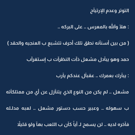
التوتر وعدم الإرتيآح
: هلآ والله بالمعرس .. على البركه ..
( من بين أسنآنه نطق تلك أحرف تتشبع ب العنجيه والحقد )
حمد وهو يبآدل مشعل ذآت النظرآت ب إستغرآب
: يبآرك بعمرك .. عقبآل عندكم يآرب
مشعل .. لم يكن من النوع الذي يتنآزل عن أي من ممتلكآته
ب سهوله .. وعبير حسب دستور مشعل .. لعبه مدلـله
فآخره لديه .. لن يسمح لـ أياً كآن ب اللعب بهآ ولو قليلاً