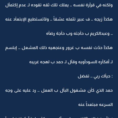
ولكنه في قرآرة نفسه .. يملك تلك ثقه تقوده لـ عدم إكتمآل
هكذآ زيجه .. ف عبير تثمله عشقاً .. ولآتستطيع الإبتعآد عنه
.. وعبدالكريم ب حآجته وب حآجة رضآه
هكذآ حدّث نفسه ب غرور وعنجهيه ذلك المشعل .. إبتسم
لـ أفكآره السودآويه وقآل لـ حمد ب لهجه غريبه
: حيآك ربي .. تفضل
حمد الذي كآن مشغول البآل ب العمل .. رد عليه على وجه
السرعه مبتعداً عنه