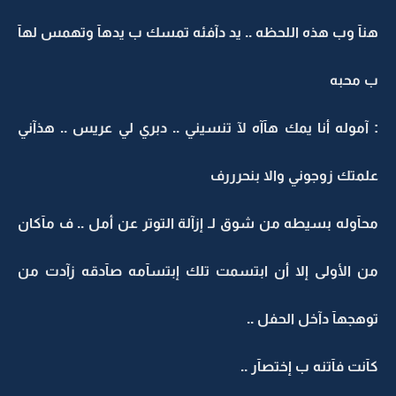
هنآ وب هذه اللحظه .. يد دآفئه تمسك ب يدهآ وتهمس لهآ
ب محبه
: آموله أنا يمك هآآه لآ تنسيني .. دبري لي عريس .. هذآني
علمتك زوجوني والا بنحرررف
محآوله بسيطه من شوق لـ إزآلة التوتر عن أمل .. ف مآكان
من الأولى إلا أن ابتسمت تلك إبتسآمه صآدقه زآدت من
توهجهآ دآخل الحفل ..
كآنت فآتنه ب إختصآر ..