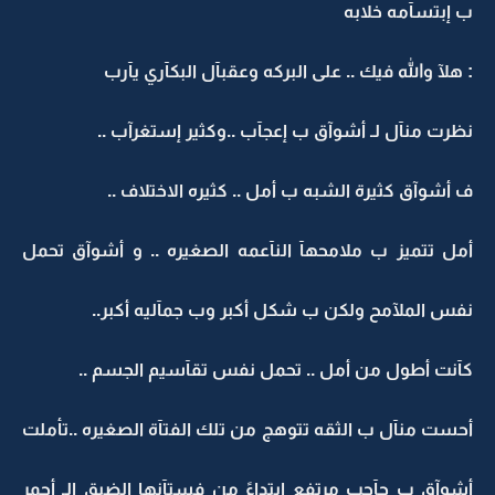
ب إبتسآمه خلابه
: هلآ والله فيك .. على البركه وعقبآل البكآري يآرب
نظرت منآل لـ أشوآق ب إعجآب ..وكثير إستغرآب ..
ف أشوآق كثيرة الشبه ب أمل .. كثيره الاختلاف ..
أمل تتميز ب ملامحهآ النآعمه الصغيره .. و أشوآق تحمل
نفس الملآمح ولكن ب شكل أكبر وب جمآليه أكبر..
كآنت أطول من أمل .. تحمل نفس تقآسيم الجسم ..
أحست منآل ب الثقه تتوهج من تلك الفتآة الصغيره ..تأملت
أشوآق ب حآجب مرتفع إبتداءً من فستآنها الضيق الـ أحمر