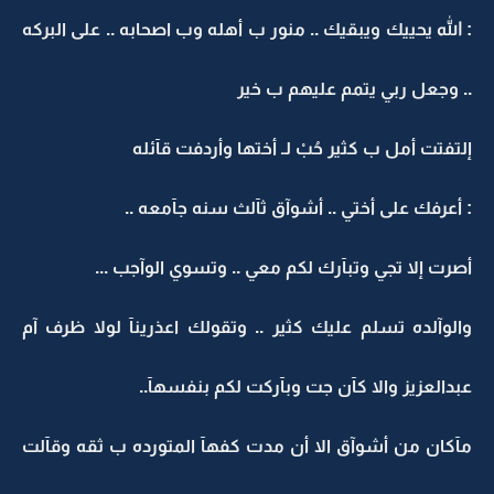
: الله يحييك ويبقيك .. منور ب أهله وب اصحابه .. على البركه
.. وجعل ربي يتمم عليهم ب خير
إلتفتت أمل ب كثير حُبْ لـ أختها وأردفت قآئله
: أعرفك على أختي .. أشوآق ثآلث سنه جآمعه ..
أصرت إلا تجي وتبآرك لكم معي .. وتسوي الوآجب ...
والوآلده تسلم عليك كثير .. وتقولك اعذرينآ لولا ظرف آم
عبدالعزيز والا كآن جت وبآركت لكم بنفسهآ..
مآكان من أشوآق الا أن مدت كفهآ المتورده ب ثقه وقآلت