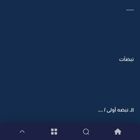
......
نبضآت
الـ نبضه أولى / ....