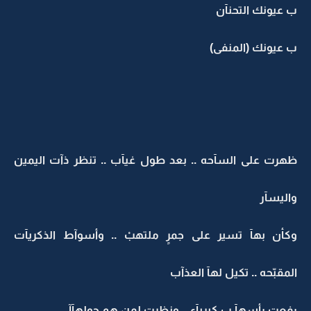
ب عيونك التحنآن
ب عيونك (المنفى)
ظهرت على السآحه .. بعد طول غيآب .. تنظر ذآت اليمين
واليسآر
وكأن بهآ تسير على جمرٍ ملتهبْ .. وأسوآط الذكريآت
المقبّحه .. تكيل لهآ العذآب
رفعت رأسهآ ب كبريآء .. ونظرت لمن هم حولهآآ ..