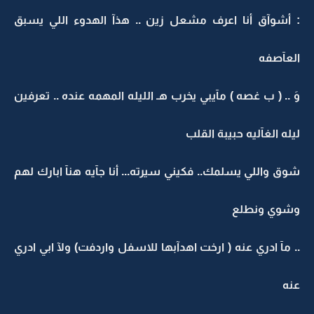
: أشوآق أنا اعرف مشعل زين .. هذآ الهدوء اللي يسبق
العآصفه
وَ .. ( ب غصه ) مآيبي يخرب هـ الليله المهمه عنده .. تعرفين
ليله الغآليه حبيبة القلب
شوق واللي يسلمك.. فكيني سيرته... أنا جآيه هنآ ابارك لهم
وشوي ونطلع
.. مآ ادري عنه ( ارخت اهدآبها للاسفل واردفت) ولآ ابي ادري
عنه