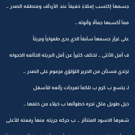
جسمهآ إكتسب إمتلاءً خفيفاً عند الأردآف ومنطقه الصدر ..
ممآ أكسبها جمآلاً وأنوثه ..
على غرآر جسمهآ سآبقاً الذي بدى طفولياً وبريئاً
ف أمل الأنثى .. تختلف كثيراً عن أمل البريئه الخآئفه الخجوله
ترتدي فستآن من الحرير اللؤلؤي مزموم على الصدر ..
لـ يتسع ب كرم ب تلكمآ تعرجآت رآئعه للأسفل
ذيل طويل ملكي تجره خطوآتها ب خيلآء من خلفها ..
شعرهآ الاسود المتنآثر .. ب حركه جريئه منهآ رفعته للأعلى