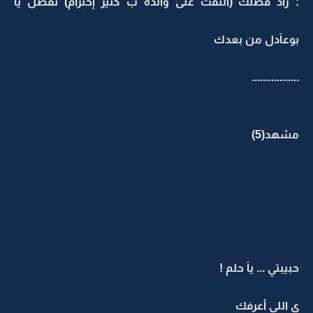
: زآد فضلك (التفت على وآلده ب كثير إحترآم) تفضل يآ
بوعآدل من بعدك
.................
مشهد(5)
حبيبتي ... يآ حلم !
ي اللي أعرفك