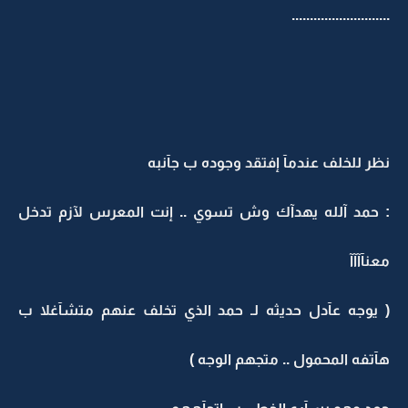
...........................
نظر للخلف عندمآ إفتقد وجوده ب جآنبه
: حمد آلله يهدآك وش تسوي .. إنت المعرس لآزم تدخل
معنآآآآ
( يوجه عآدل حديثه لـ حمد الذي تخلف عنهم متشآغلا ب
هآتفه المحمول .. متجهم الوجه )