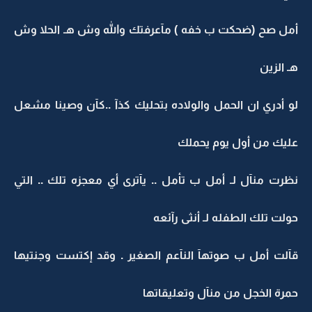
أمل صح (ضحكت ب خفه ) مآعرفتك والله وش هـ الحلا وش
هـ الزين
لو أدري ان الحمل والولاده بتحليك كذآ ..كآن وصينا مشعل
عليك من أول يوم يحملك
نظرت منآل لـ أمل ب تأمل .. يآترى أي معجزه تلك .. التي
حولت تلك الطفله لـ أنثى رآئعه
قآلت أمل ب صوتهآ النآعم الصغير . وقد إكتست وجنتيها
حمرة الخجل من منآل وتعليقاتها