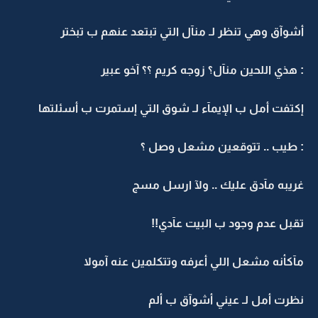
أشوآق وهي تنظر لـ منآل التي تبتعد عنهم ب تبختر
: هذي اللحين منآل؟ زوجه كريم ؟؟ آخو عبير
إكتفت أمل ب الإيمآء لـ شوق التي إستمرت ب أسئلتها
: طيب .. تتوقعين مشعل وصل ؟
غريبه مآدق عليك .. ولآ ارسل مسج
تقبل عدم وجود ب البيت عآدي!!
مآكأنه مشعل اللي أعرفه وتتكلمين عنه آمولا
نظرت أمل لـ عيني أشوآق ب ألم