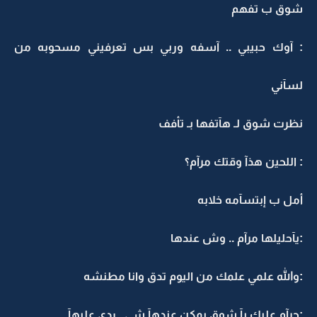
شوق ب تفهم
: آوك حبيبي .. آسفه وربي بس تعرفيني مسحوبه من
لسآني
نظرت شوق لـ هآتفها بـ تأفف
: اللحين هذآ وقتك مرآم؟
أمل ب إبتسآمه خلابه
:يآحليلها مرآم .. وش عندها
:والله علمي علمك من اليوم تدق وانا مطنشه
:حرآم عليك يآ شوق يمكن عندهآ شي ..ردي عليهآ