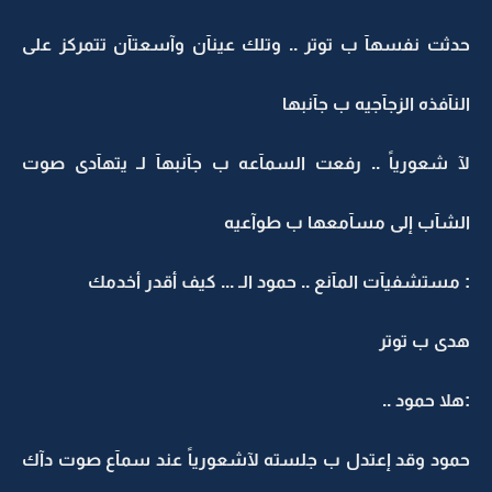
حدثت نفسهآ ب توتر .. وتلك عينآن وآسعتآن تتمركز على
النآفذه الزجآجيه ب جآنبها
لآ شعورياً .. رفعت السمآعه ب جآنبهآ لـ يتهآدى صوت
الشآب إلى مسآمعها ب طوآعيه
: مستشفيآت المآنع .. حمود الـ ... كيف أقدر أخدمك
هدى ب توتر
:هلا حمود ..
حمود وقد إعتدل ب جلسته لآشعورياً عند سمآع صوت دآك