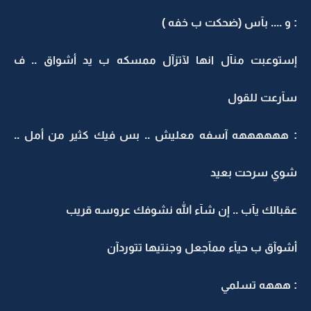
: و .... بآس (ضحكت ب خفه )
إستوعبت منآل انها لآتزآل ممسكه ب يد أشواق .. ف
سآرعت للقول
: ههههههه آسفه معليش .. بس فيك كثير من أمل ..
شوي سرحت بعيد
عقبالك يآب .. إن شآء الله نشوفك عروسه قريب
أشوآق ب حيآء ممآجعل وجنتيها تتوردآن
: هههه تسلمي