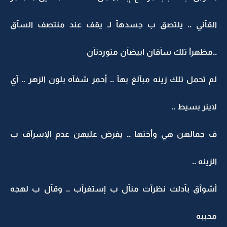
القآني .. يلتصق ب جسدهآ لـ يقف عند منتصف السآق
..مظهرآ تلك سآقان ابيضآن متوردتآن
لم تحمل تلك زينه مبآلغ بهآ .. أحمر شفآه بلون الزهر .. آي
لاينر بسيط ..
ف جمآلهن هي وأختها .. يفرض عليهن عدم الإسرآف ب
الزينه ..
أشوآق بآدلت نظرآت منآل ب إستغرآب .. وقآل ب لهجه
محببه