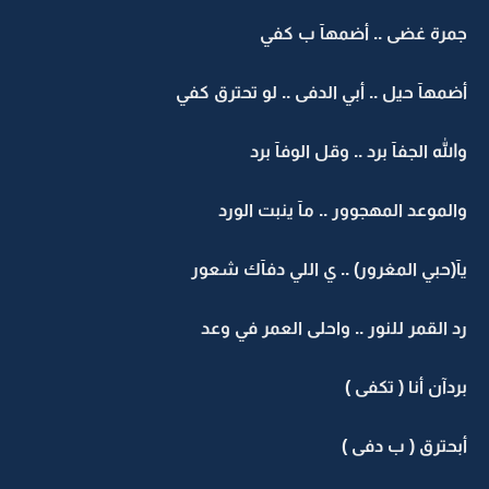
جمرة غضى .. أضمهآ ب كفي
أضمهآ حيل .. أبي الدفى .. لو تحترق كفي
والله الجفآ برد .. وقل الوفآ برد
والموعد المهجوور .. مآ ينبت الورد
يآ(حبي المغرور) .. ي اللي دفآك شعور
رد القمر للنور .. واحلى العمر في وعد
بردآن أنا ( تكفى )
أبحترق ( ب دفى )