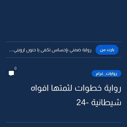
بارت من
رواية ضمني بإحساس تكفى يا حنون ارويني من فيض حبك...
0
روايات_غرام
رواية خطوات لثمتها افواه
شيطانية -24