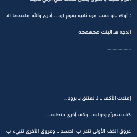
: آوك ..لو دقت مره ثآنيه بقوم ارد .. أدري والله ماعندها الا
الدجه هـ البنت هههههه
....................
إمتدت الأكف .. لـ تعتنق بـ برود ..
كف سمرآء رجوليه .. وكف أخرى حنطيه ...
عروق الكف الأولى تنذر ب الحسد .. وعروق الأخرى تنبيء ب