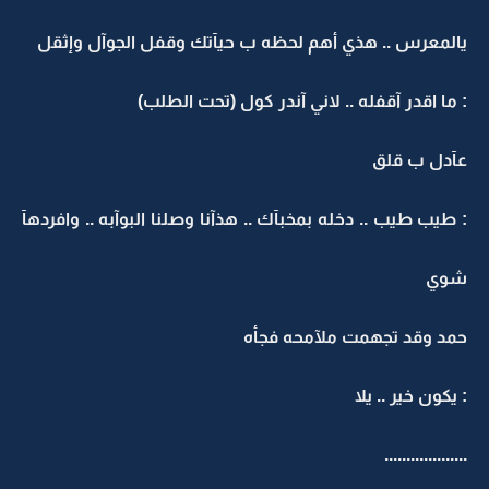
يالمعرس .. هذي أهم لحظه ب حيآتك وقفل الجوآل وإثقل
: ما اقدر آقفله .. لاني آندر كول (تحت الطلب)
عآدل ب قلق
: طيب طيب .. دخله بمخبآك .. هذآنا وصلنا البوآبه .. وافردهآ
شوي
حمد وقد تجهمت ملآمحه فجأه
: يكون خير .. يلا
...................