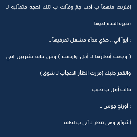
إقتربت منهمآ ب أدب جمّ وقآلت ب تلك لهجه متعآليه لـ
مديرة الخدم لديهآ
: آيوآ آني .. هذي مدآم مشعل تعرفيهآ ..
( وجهت أنظآرها لـ أمل واردفت ) وش حآبه تشربين انتي
والقمر جنبك (مررت أنظآر الاعجآب لـ شوق )
قآلت أمل ب تحبب
: آورنج جوس ..
أشوآق وهي تنظر لـ آني ب لطف