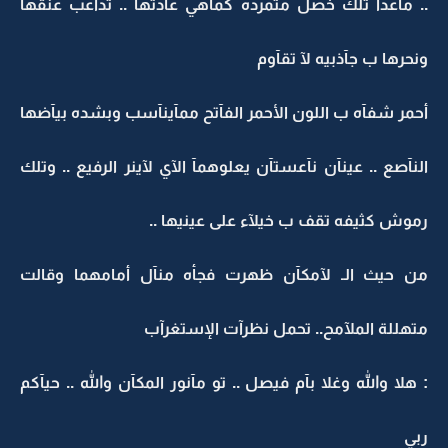
.. مآعدا تلك خصل متمرده كمآهي عآدتها .. تدآعب عنقهآ
ونحرها ب جآذبيه لآ تقآوم
أحمر شفآه ب اللون الأحمر الفآتح ممآينآسب وبشده بيآضها
النآصع .. عينآن نآعستآن يعلوهمآ الآي لآينر الرفيع .. وتلك
رموش كثيفه تقف ب خيلآء على عينيها ..
من حيث الـ لآمكآن ظهرت فجأه منآل أمامهما وقالت
متهللة الملآمح.. تحمل نظرآت الإستغرآب
: هلا والله وغلا بآم فيصل .. تو مآنور المكآن والله .. حيآكم
ربي