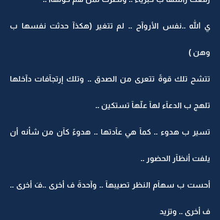
ي الله ..نفس الأروآح .. لم تتغير (هكذآ حدثت نفسها ب
وهن )
تتشح تلك قوةً تتعرى من الصدق .. وتلك إرتجآفات دآخلها
تلهج ب الدعآء لهآ علّهآ تستكين ..
تسير ب هدوء .. كمآ هي عآدتها .. هدوءً كآن من شأنه أن
يلفت أنظآر الحضور ..
أحست ب سهآم النظر تصيبهآ .. وآحدةَ ف أخرى ..فَ أخرى ..
ف أخرى .. وتزيد