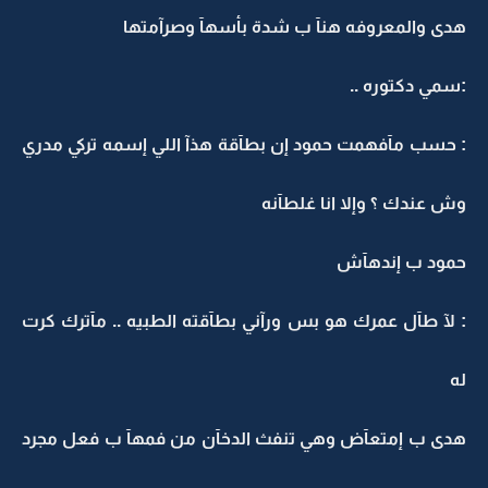
هدى والمعروفه هنآ ب شدة بأسهآ وصرآمتها
:سمي دكتوره ..
: حسب مآفهمت حمود إن بطآقة هذآ اللي إسمه تركي مدري
وش عندك ؟ وإلا انا غلطآنه
حمود ب إندهآش
: لآ طآل عمرك هو بس ورآني بطآقته الطبيه .. مآترك كرت
له
هدى ب إمتعآض وهي تنفث الدخآن من فمهآ ب فعل مجرد