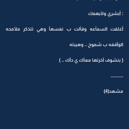
: أبشري ولآيهمك
أغلقت السمآعه وقآلت ب نفسهآ وهي تتذكر ملآمحه
الوآقفه ب شموخ .. وهيبته
( بنشوف آخرتها معآك ي دآك .. )
...........
مشهد(4)