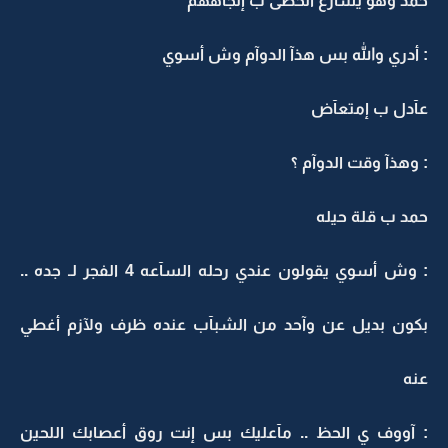
حمد وهو يسآرع الخطى ب إتجآههم
: أدري والله بس هذآ الدوآم وش أسوي
عآدل ب إمتعآض
: وهذآ وقت الدوآم ؟
حمد ب قلة حيله
: وش أسوي يقولون عندي رحله السآعه 4 الفجر لـ جده ..
بكون بديل عن وآحد من الشبآب عنده ظرف ولآزم أغطي
عنه
: آووف ي الحظ .. مآعليك بس إنت روق أعصابك اللحين