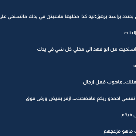
ي يصدد براسه بزهق:ليه كذا مخليها ملاعبتن في يدك ماتستحي ع
لبنات
ااستحيت من ابو فهد الي مخلي كل شي في يدك
ه
علتك..ماهوب فعل ارجال
 نفسي احمدو ربكم مافضحت....ازفر بغيض ورقى فوق
 فيكم
ب ماهو مزعجهم