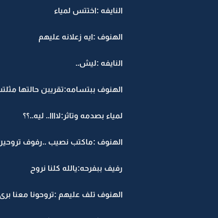
النايفه :اختتس لمياء
الهنوف :ايه زعلانه عليهم
النايفه :ليش..
الهنوف ببتسامه:تقريبن حالتها مثل
لمياء بصدمه وتاثر:لاااا.. ليه..؟؟
الهنوف :ماكتب نصيب ..رفوف تروحين
رفيف ببفرحه:يالله كلنا نروح
الهنوف تلف عليهم :تروحونا معنا برى