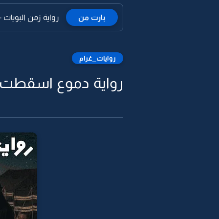
بارت من
رواية زمن البويات -3
روايات_غرام
رواية دموع اسقطت ح