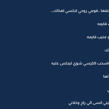
 كتفها ..قومي روحي اجلسي اهناك...
 قايمه
 منيب قايمه
سك
واسحب الكرسي شوي ليجلس عليه
لها
ني انسى الي راح وخلاني