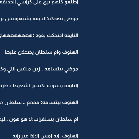
اطلعو كلهم برى على كراسي الحديقه 
موضي بضحكه:النايفه يشبهونتس بر
النايفه اضحكت بقوه :ههههههههاي
الهنوف وام سلطان يضحكن عليها
موضي ببتسامه :ازين منتس انتي 
النايفه مسويه تكسير لشعرها ناظرت
الهنوف ببتسامه:امممم .. سلطان م
ام سلطان بستغراب:لا هو هون ..ليه
الهنوف :ايه امس الااذا غير رايه