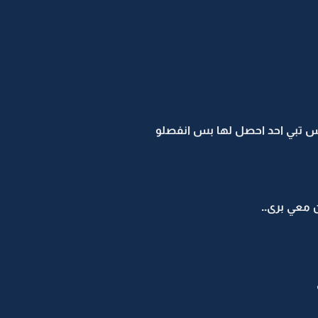
تس تبي احد احصل لها بس انفصلو
 معي برى..