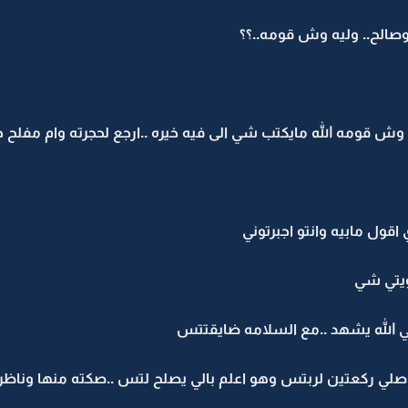
 وصالح.. وليه وش قومه..؟؟
ش قومه الله مايكتب شي الى فيه خيره ..ارجع لحجرته وام مفلح 
قول مابيه وانتو اجبرتوني
ويتي شي
 الله يشهد ..مع السلامه ضايقتتس
صلي ركعتين لربتس وهو اعلم بالي يصلح لتس ..صكته منها وناظرت