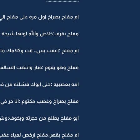
ام مفلح بصراخ اول مره على مفلح ال
مفلح بقرف:خلاص والله لونها شيخة ا
ام مفلح :اعقب بس.. انت وكلامك م
مفلح وهو يقوم :صار وانتهت السالف
امه بعصبيه :حتى ابوك فشلته من ف
مفلح بصراخ وغضب مكتوم :انا حر في
ابو مفلح يطلع من حجرته وبخوف:وش
ام مفلح بقهر:مفلح ارخص لمياء عق