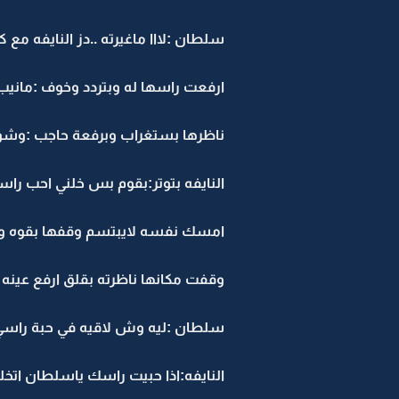
سلطان :لااا ماغيرته ..دز النايفه مع
ارفعت راسها له وبتردد وخوف :مانيب
ناظرها بستغراب وبرفعة حاجب :وشو
النايفه بتوتر:بقوم بس خلني احب را
امسك نفسه لايبتسم وقفها بقوه 
وقفت مكانها ناظرته بقلق ارفع عينه 
سلطان :ليه وش لاقيه في حبة راسي
النايفه:اذا حبيت راسك ياسلطان اتخلي