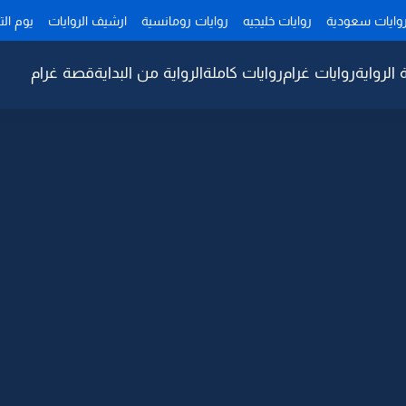
وايات سعودية
روايات خليجيه
روايات رومانسية
ارشيف الروايات
يوم ال
 الرواية
روايات غرام
روايات كاملة
الرواية من البداية
قصة غرام