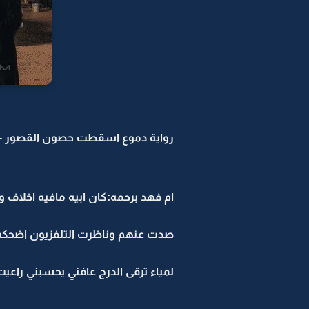
رواية دموع اسقطت حصون القصور -27
ام فهد برحمه:كان ابيه مافيه اخلاف وا
صدت عنهم وناظرت التلفزيون اضحكت
لمياء ترقى الدرج عافني يحسبني راعيت
..........................