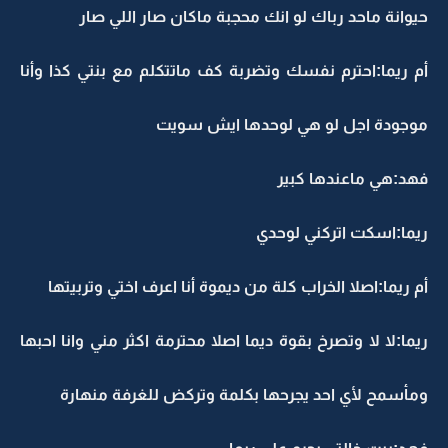
حيوانة ماحد رباك لو انك محجبة ماكان صار اللي صار
أم ريما:احترم نفسك وتضربة كف ماتتكلم مع بنتي كذا وأنا
موجودة اجل لو هي لوحدها ايش سويت
فهد:هي ماعندها كبير
ريما:اسكت اتركني لوحدي
أم ريما:اصلا الخراب كلة من ديموة أنا اعرف اختي وتربيتها
ريما:لا لا وتصرخ بقوة ديما اصلا محترمة اكثر مني وانا احبها
ومأسمح لأي احد يجرحها بكلمة وتركض للغرفة منهارة