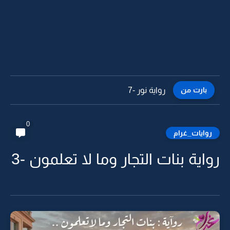
بارت من
رواية نور -7
0
روايات_غرام
رواية بنات التجار وما لا تعلمون -3