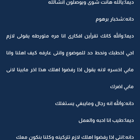
ديما:يالله هانت شوى ويوصلون انشالله
دانه:شخبار برهوم
ديما:والله كانك تقرأين افكارى انا مره متورطه يقولى لازم
اجي اخطبك ونحط حد للموضوع وانتى عارفه كيف اهلنا وانا
مابي اخسره لانه يقول اذا رفضوا اهلك هذا اخر مابينا لانى
مابي اضرك
دانه:والله انه رجال ومايبغي يستغلك
ديما:طيب انا احبه والعمل
دانه:انتى اذا رفضوا اهلك لازم تتركينه وكلنا بنكون معك