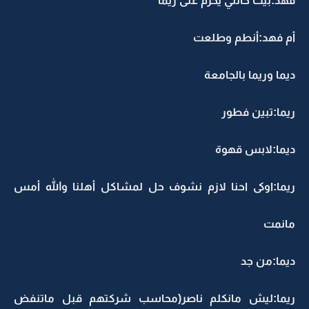
فهد:بيت خالتي يحرم على ريما
أم فهد:أنطم وطلعت
ديما وريما بالجامعة
ريما:تبين فطور
ديما:لابس قهوة
ريما:اوكى احنا لازم نشوف حل لمشاكل أهلنا والله أمس
مانمت
ديما:من جد
ريما:ليش مانكلم ناصر(محاسب شركتهم قبل ماتنفض