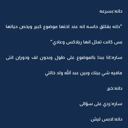
دانه:بسرعه
"دانه بقللق حاسه انه عند اختها موضوع كبير ويخص حياتها
بس كانت تمثل انها ريلاكس وعادي"
ساره:انا ببدا بالموضوع على طول وبدون لف ودوران انتى
مافيه شي بينك وبين عبد الله ولد خالتي
دانه:خير
ساره:ردي على سؤالى
دانه:لابس ليش