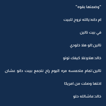
"وضمتها بقوه"
ام دانه:يالله نروح للبيت
في بيت تالين
تالين:الو هلا خلودي
خالد:هلاوغلا كيفك توتو
تالين:تمام متحمسه مره اليوم راح نتجمع بيبت دانو عشان
اختها وصلت من امريكا
خالد:ماشالله حلو