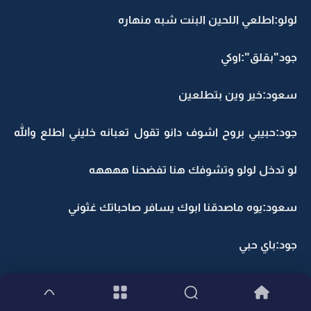
لولو:اطلعي اللحين البنت شبه منهاره
جود"بقلق":اوكي
سعود:خير وين بتطلعين
جود:حبيبي بروح اشوف دانو تقول تعبانه خليني اطلع والله
لو تدخل لولو وتشوفك هنا تفضحنا ههههه
سعود:يوه ماصدقنا ابوك يسافر صاحباتك غثوني
جود:باي حبي
سعود:باي قلبي