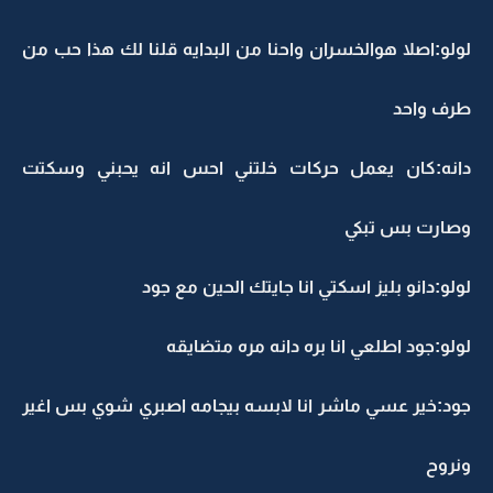
لولو:اصلا هوالخسران واحنا من البدايه قلنا لك هذا حب من
طرف واحد
دانه:كان يعمل حركات خلتني احس انه يحبني وسكتت
وصارت بس تبكي
لولو:دانو بليز اسكتي انا جايتك الحين مع جود
لولو:جود اطلعي انا بره دانه مره متضايقه
جود:خير عسي ماشر انا لابسه بيجامه اصبري شوي بس اغير
ونروح