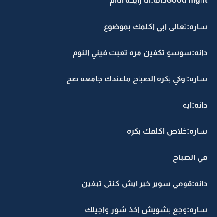
Good nightدانه:انا رايحه اناام
ساره:تعالى ابي اكلمك بموضوع
دانه:سوسو تكفين مره تعبت فيني النوم
ساره:اوكي بكره الصباح ماعندك جامعه صح
دانه:ايه
ساره:خلاص اكلمك بكره
في الصباح
دانه:قومي سوير خير ايش كنتى تبغين
ساره:وجع بشويش اخذ شور واجيلك