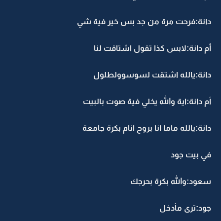
دانة:فرحت مرة من جد بس خير فية شي
أم دانة:لابس كذا تقول اشتاقت لنا
دانة:يالله اشتقت لسوسوولطلول
أم دانة:اية والله يخلي فية صوت بالبيت
دانة:يالله ماما انا بروح انام بكرة جامعة
في بيت جود
سعود:والله بكرة بحرجك
جود:ترى مأدخل