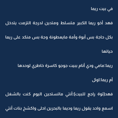
في بيت ريما
فهد أخو ريما الكبير متسلط ومتدين لدرجة التزمت يتدخل
بكل حاجة بس أبوة وأمة مايعطونة وجة بس منكد على ريما
حياتها
ريما:مامي ودي أنام ببيت جوجو كاسرة خاطري لوحدها
أم ريما:اوكى
فهد(توة راجع للبيت):أنتي ماتستحين اليوم كنت بالشغل
اسمع واحد يقول ريما وديما بالبحرين احلى واكشخ بنات أنتي