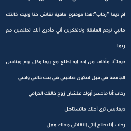
ام ديما "رحاب":هذا موضوع مافية نقاش حنا وبيت خالتك
مانبي نرجع العلاقة ولاتفكرين أني مأدرى أنك تطلعين مع
ريما
ديما:أنا مأخاف من احد ايه اطلع مع ريما وكل يوم وبنفس
الجامعة هي قبل لاتكون صاحبتي هي بنت خالتي واختي
رحاب:أنا مأخسر أبوك علشان زوج خالتك الحرامي
ديما:بس ترى أختك ماتستاهل
رحاب:أنا بطلع أنتي النقاش معاك ممل