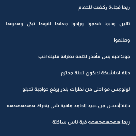
ريما فجاءة ركضت للحمام
تالين وديما فهموا وراحوا معاها لقوها تبكي وهدوها
وطلعوا
جود:احبة بس مأقدر اكلمة نظراتة قليلة ادب
دانة:لاياشيخة لايكون تبينة محترم
لولو:بس مو احلى من نظرات بندر يرفع حواجبة تخيلو
دانة:أحسن من عبيد الجامد مافية شي يتحرك هههههههه
ريما:ههههههههه فية ناس ساكتة