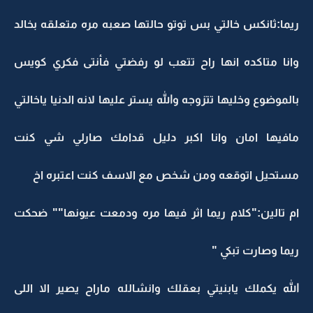
ريما:ثانكس خالتي بس توتو حالتها صعبه مره متعلقه بخالد
وانا متاكده انها راح تتعب لو رفضتي فأنتى فكري كويس
بالموضوع وخليها تتزوجه والله يستر عليها لانه الدنيا ياخالتي
مافيها امان وانا اكبر دليل قدامك صارلي شي كنت
مستحيل اتوقعه ومن شخص مع الاسف كنت اعتبره اخ
ام تالين:"كلام ريما اثر فيها مره ودمعت عيونها"" ضحكت
ريما وصارت تبكي "
الله يكملك يابنيتي بعقلك وانشالله ماراح يصير الا اللى