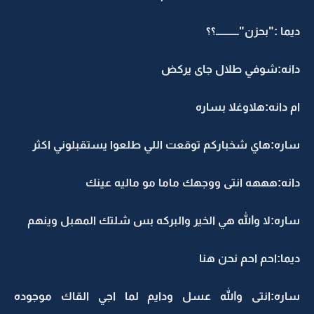
ديما :"بحزن"ـــــــــــ؟؟
دانه:شوفي طلال جاى يركض
ام دانه:هلاوغلا بساره
ساره:هاي شخباركم توقعت اللي طلعوا يستقبلوني اكثر
دانه:هههه انتى ووجهك ماما مو ماليه عينك
ساره:لا والله هي الخير والبركه بس شلتك المهبل وينهم
ديما:احم احم نحن هنا
ساره:انتى والله عسل ودايم لما اجي القاك موجوده