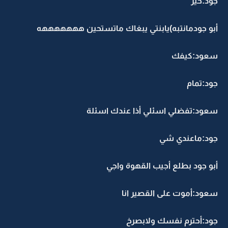
جود:خير
أبو جودمانتبه)يابنتي يبغاك ماتستحين هههههههه
سعود:كيفك
جود:تمام
سعود:تفضلي اسئلي أذا عندك اسئلة
جود:ماعندي شي
أبو جود بطلع أجيب القهوة واجي
سعود:أموت على القصير انا
جود:أحترم نفسك ولابصرخ