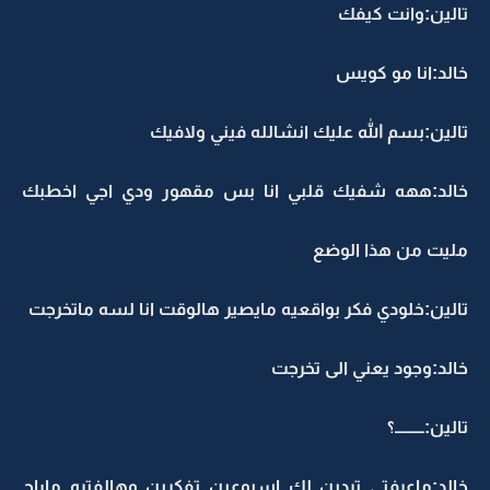
تالين:وانت كيفك
خالد:انا مو كويس
تالين:بسم الله عليك انشالله فيني ولافيك
خالد:ههه شفيك قلبي انا بس مقهور ودي اجي اخطبك
مليت من هذا الوضع
تالين:خلودي فكر بواقعيه مايصير هالوقت انا لسه ماتخرجت
خالد:وجود يعني الى تخرجت
تالين:ـــــــــ؟
خالد:ماعرفتي تردين لك اسبوعين تفكرين وهالفتره ماراح