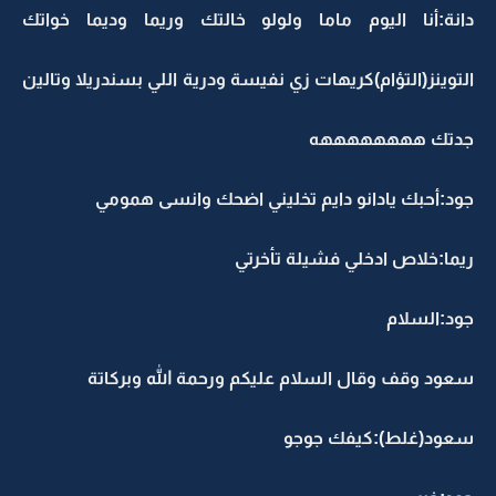
دانة:أنا اليوم ماما ولولو خالتك وريما وديما خواتك
التوينز(التؤام)كريهات زي نفيسة ودرية اللي بسندريلا وتالين
جدتك ههههههههه
جود:أحبك يادانو دايم تخليني اضحك وانسى همومي
ريما:خلاص ادخلي فشيلة تأخرتي
جود:السلام
سعود وقف وقال السلام عليكم ورحمة الله وبركاتة
سعود(غلط):كيفك جوجو