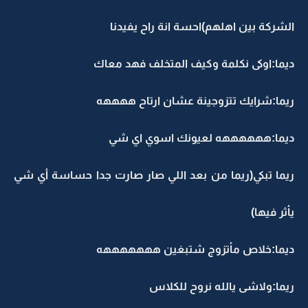
الشركة بين اهلهم)احسة انة راح يفيدنا
ديما:اوكى نكلمة وكيف المتخلف فهد معاك
ريما:شرايك تتزوجينة عشان ارتاح ههههه
ديما:ههههههه لعيونك اسوي اي شي
ريما تبكي(ريما من بعد اللي صار صارت جدا حساسة أي شي
يأثر فيها)
ديما:خلاص مأتزوج شتبغين هههههههه
ريما:ولاشى يالله نروح للكلاس