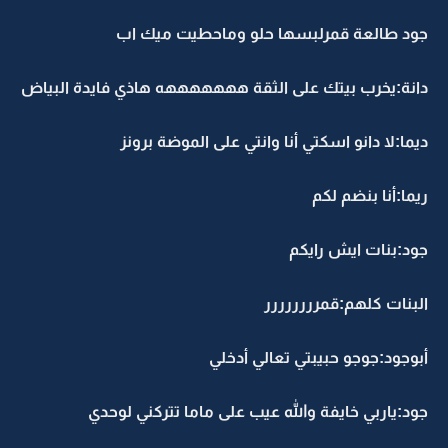
جود طالعة قمرلبسها حلو وماحطيت ميك اب
دانة:يخرب بيتك على الثقة هههههههه هاذي فايدة البياض
ديما:لا دانو اسكتي أنا وانتي على الموضة برونز
ريما:أنا بنضم لكم
جود:بنات ايش رايكم
البنات كلهم:قمرررررررر
أبوجود:جوجو حبيبتي تعالي أدخلي
جود:ياربي خايفة والله عيب على ماما تتركني لوحدي