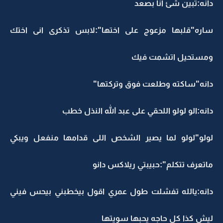
دانه:تبين شئ انا بصعد
ساره"قلبها مزعوج على اختها":لابس تذكرى انى اختك
ومستحيل اتشمت فيك
دانه"ساكته وطلعت فوق وتركتها"
دانه:الو لولو اللحقي على عبد الله النذل خطب
لولو"لولو لما يصير الشخص اللى قدامها منفعل ويبكي
ماتعرف تتكلم":حبيبتي ريلاكس دانو
دانه:يالله تفشلت طول عمري اقول بيخطبني بيحس فيني
ليش كذا كل حاجه يحبها سويتها