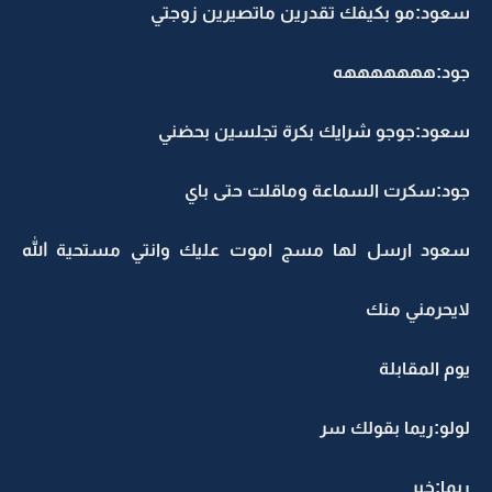
سعود:مو بكيفك تقدرين ماتصيرين زوجتي
جود:هههههههه
سعود:جوجو شرايك بكرة تجلسين بحضني
جود:سكرت السماعة وماقلت حتى باي
سعود ارسل لها مسج اموت عليك وانتي مستحية الله
لايحرمني منك
يوم المقابلة
لولو:ريما بقولك سر
ريما:خير