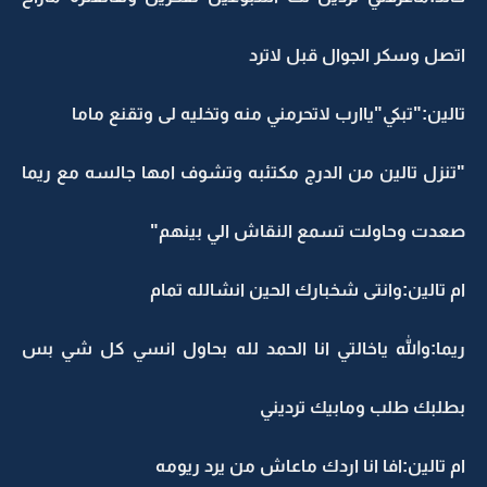
اتصل وسكر الجوال قبل لاترد
تالين:"تبكي"ياارب لاتحرمني منه وتخليه لى وتقنع ماما
"تنزل تالين من الدرج مكتئبه وتشوف امها جالسه مع ريما
صعدت وحاولت تسمع النقاش الي بينهم"
ام تالين:وانتى شخبارك الحين انشالله تمام
ريما:والله ياخالتي انا الحمد لله بحاول انسي كل شي بس
بطلبك طلب ومابيك ترديني
ام تالين:افا انا اردك ماعاش من يرد ريومه