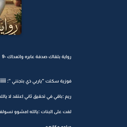
رواية بلقاك صدفة عابره واتعداك -9
فوزية سكتت "ياربي ذي بتجنني ": أأأأأأ
ريم :باقي في تحقيق ثاني اعتقد لا يالل
لفت على البنات :يالله امشوو نسول
وراحو مكانهم