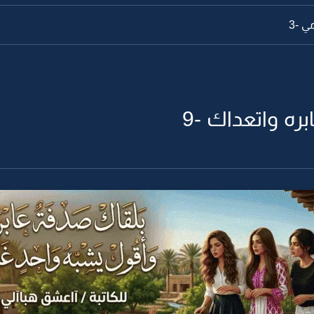
ي -2
ره واتعداك -9