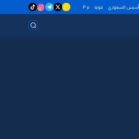
تأسيس السعودي
تنويه
P p