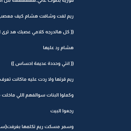
فوزية بصوت عالي:ههههههه من الل
ريم لفت وشافت هشام كيف معصب 
(( كل هالدرجه كلامي عصبك هد ترى ال
هشام رد عليها
(( انتي وحددة عديمة احساس ))
ريم قرتها ولا ردت عليه ماكانت تعر
وكملوا البنات سوالفهم اللي ماخلت م
رجعوا البيت
وسمر مسكت ريم تكلمها بغرفت(سم