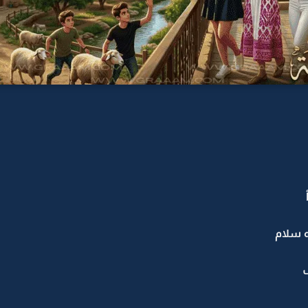
ه سلام
ف