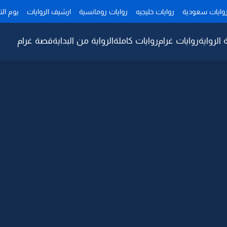
وايات سعودية
روايات خليجيه
روايات رومانسية
ارشيف الروايات
يوم ال
 الرواية
روايات غرام
روايات كاملة
الرواية من البداية
قصة غرام