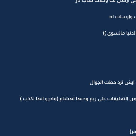
ي ارسل لك وخلاك شاب نار
وارسلت له
دنيا ماتسوى ))
ف ايش ترد حطت الجوال
ن التعليقات على ريم وحبها لهشام (مادرو انها تكذب )
ر)