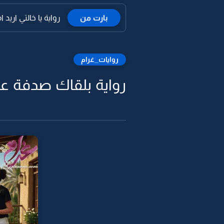
بارت من
رواية يا خالتي اريد ام
روايات_غرام
رواية بلقاك صدفة عاب