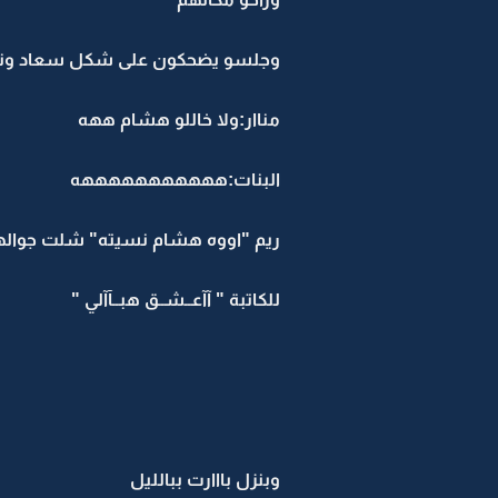
وجلسو يضحكون على شكل سعاد ونو
مناار:ولا خاللو هشام ههه
البنات:هههههههههههه
ريم "اووه هشام نسيته" شلت جواله
للكاتبة " آآعــشــق هبــآآلي "
وبنزل بااارت ببالليل