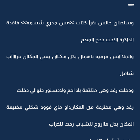
***
وسلطان جالس يقرأ كتاب >>بس مدري شسمه>> فاقدة
الذاكرة الاخت خخخ المهم
والملاآآبس مرمية باهمال بكل مـكـآآن يعني المكآآن خرآآآآب
شامل
ودخلت رغد وهي متلثمة بلا احم ولادستور طوالي دخلت
رغد وهي مخترعة من المكان:او ماي قوود شكلي مضيعة
المكان بدل مااروح للشباب رحت للخراب