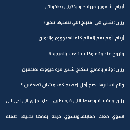
أريام: شعوور مررة حلو يذكرني بطفولتي
رزان: شني هي امنيتج اللي تتمنيها تتحق؟
أريام: أمم يعم العالم كله الهدوووء والامان
وتروح عند وئام وكانت تلعب بالمرجيحة
رزان: وئام ياعمري شكلج شذي مرة كيووت تصدقين
وئام تسايرها: صج أجل اعطيج كف مشان تصدقين ؟
رزان وعفسة وجهها اللي فيه طين : هاي جزاي اني اجي ابي
اسوي معك مقابلة..وتسوي حركة بفمها تخليها طفلة