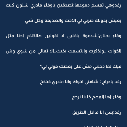
رغدوهي تمسح دموعها:تصدقين ياوفاء مادري شلون كنت
بعيش بدونك صرتي لي الاخت والصديقة وكل شي
وفاء بحنان:شدعوة ياقلبي لا تقولين هالكلام احنا مثل
الخوات ..وتذكرت وابتسمت بخبث..الا تعالي من شوي وش
فيك لما دخلتي مش على بعضك قولي لي؟
رغد باحراج : شافني اخوك وانا مادري خخخخ
وفاء:اها المهم خلينا نرجع
رغد:بس انا ماادل الطريق