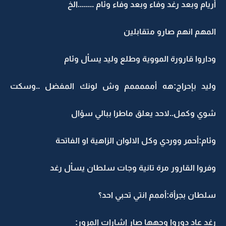
أريام وبعد رغد وفاء وبعد وفاء وئام ........الخ
المهم انهم صارو متقابلين
وداروا قارورة المووية وطلع وليد يسأل وئام
وليد بإحراج:هه أمممممم وش لونك المفضل ..وسكت
شوي وكمل..لاحد يعلق ماطرا ببالي سؤال
وئام:أحمر ووردي وكل الالوان الزاهية او الفاتحة
وفروا القارور مرة تانية وجات سلطان يسأل رغد
سلطان بجرأة:أممم انتي تحبي احد؟
رغد عاد دوروا وجهها صار اشارات المرور: