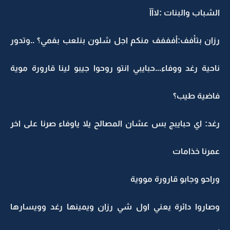
الشباب والبنات :لاآآ
رزان بتأفف:أفففف منكم اجل شلون بنلعب بفمي؟ ..وتدور
ناحية رغد ووفاء...حبايبي انتو روحوا جيبو لينا قارورة موية
فاضية طيب؟
رغد: اي حبايبج بس عشان المصالح يلا ياوفاء صرنا على اخر
عمرنا خذامات
وراحو وجابو قارورة مووية
وصاروا دائرة يعني اول شي رزان ويمينها رغد وويسارها