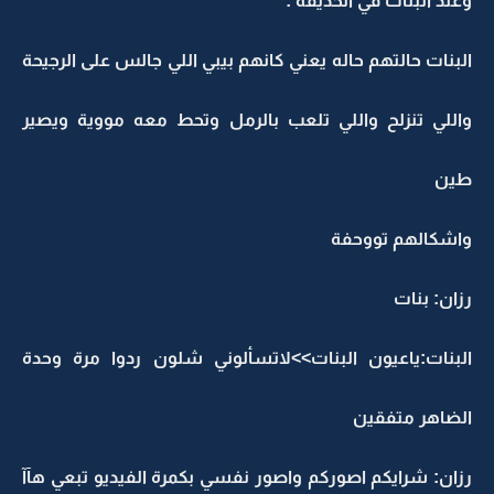
وعند البنات في الحديقة :
البنات حالتهم حاله يعني كانهم بيبي اللي جالس على الرجيحة
واللي تنزلح واللي تلعب بالرمل وتحط معه مووية ويصير
طين
واشكالهم تووحفة
رزان: بنات
البنات:ياعيون البنات>>لاتسألوني شلون ردوا مرة وحدة
الضاهر متفقين
رزان: شرايكم اصوركم واصور نفسي بكمرة الفيديو تبعي هآآ