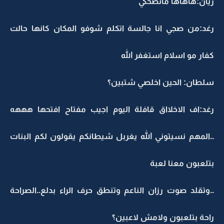
ريان:هآهآهآ ماتضحكي
رغد:من صجي انا جالسة اتكلم شوفو المكان كانها حالت
كفار مو اسلام استغفر الله
سلطان: الحين اخلصي شتبين؟
رغد:اف الاخلااق قافلة اليوم اجيب مفتاح افتحها هههه
..المهم نسيتوني الله يغربل شيطانكم يقولون لكم البنات
بتلعبون معنا لعبة
..وتقلد صوت رزان الناعم وتنطق حرف الراء بدلع..الصراحة
راحة بتلعبون ولامش لاعبين؟