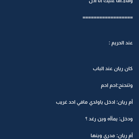
وفاء:افا عليك انا ادل
==================
عند الحريم :
كان ريان عند الباب
وتنحنح:احم احم
أم ريان: ادخل ياولدي مافي احد غريب
ودخل: يمآآه وين رغد ؟
أم ريان: مدري وينها