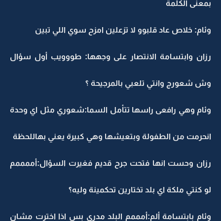
بمعنى الكلمة
وئام: خلاص عاد قلبوو لا تزعلين امزح سوي اللي تبين
رزان وابتسامة الانتصار على وجهها: طووويب أول سؤال
وش شعورج وانتي تلعبي بالمرجيحة ؟
وئام وهي رافعى راسها تتأمل السما:شعوري مثل اي وحدة
انحرمت من الطفولة وبتعيشها وهي كبيرة يعني بهاللحظة
رزان وحست انها فتحت جرح قديم فغيرت السؤال:أممممم
لو كنتي ملكة اي بلد تختارين تحكمينة وليه؟
وئام بابتسامة ألم:أمممم البلد مدري بس اذا اخترت مشان