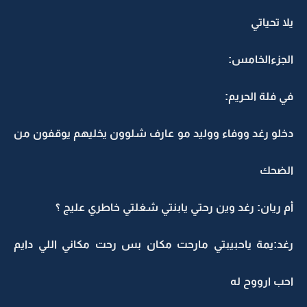
يلا تحياتي
الجزءالخامس:
في فلة الحريم:
دخلو رغد ووفاء ووليد مو عارف شلوون يخليهم يوقفون من
الضحك
أم ريان: رغد وين رحتي يابنتي شغلتي خاطري عليج ؟
رغد:يمة ياحبيبتي مارحت مكان بس رحت مكاني اللي دايم
احب ارووح له