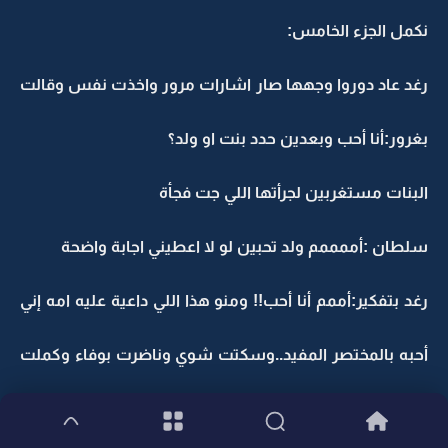
نكمل الجزء الخامس:
رغد عاد دوروا وجهها صار اشارات مرور واخذت نفس وقالت
بغرور:أنا أحب وبعدين حدد بنت او ولد؟
البنات مستغربين لجرأتها اللي جت فجأة
سلطان :أممممم ولد تحبين لو لا اعطيني اجابة واضحة
رغد بتفكير:أممم أنا أحب!! ومنو هذا اللي داعية عليه امه إني
أحبه بالمختصر المفيد..وسكتت شوي وناضرت بوفاء وكملت
بغرور وكبرياء...انا مااحب