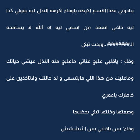
ينادوني بهذا الاسم اكرهه ياوفاء اكرهه النذل ليه يقولي كذا
ليه خلاني اتعقد من اسمي ليه اه الله لا يسامحه
الـ######## ..وبدت تبكي
وفاء : ياقلبي عليج غناتي ماعليج منه النذل عيشي حياتك
وماعليك من هذا اللي مايتسمى و لد خالتك ولاتاخذين على
خاطرك ياعمري
وضمتها وخلتها تبكي بحضنها
وفاء: بس ياقلبي بس اشششش