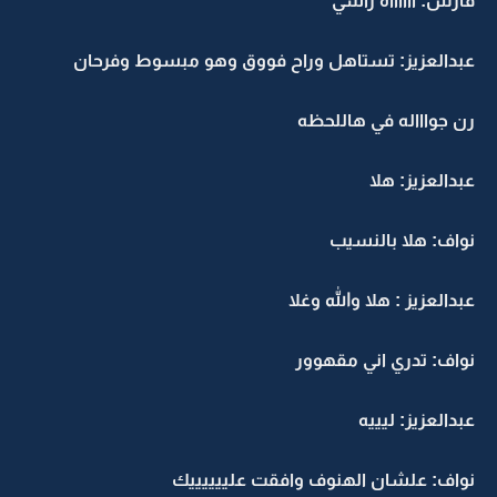
فارس: ااااااه راسي
عبدالعزيز: تستاهل وراح فووق وهو مبسوط وفرحان
رن جواااله في هاللحظه
عبدالعزيز: هلا
نواف: هلا بالنسيب
عبدالعزيز : هلا والله وغلا
نواف: تدري اني مقهوور
عبدالعزيز: ليييه
نواف: علشان الهنوف وافقت علييييييك