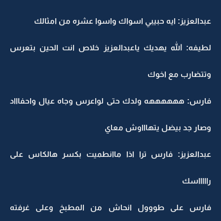
عبدالعزيز: ايه حبيبي اسواك واسوا عشره من امثالك
لطيفه: الله يهديك ياعبدالعزيز خلاص انت الحين بتعرس
وتتضارب مع اخوك
فارس: ههههههه ولدك حتى لواعرس وجاه عيال واحفاااد
وصار جد بيضل يتهاااوش معاي
عبدالعزيز: فارس ترا اذا ماانطميت بكسر هالكاس على
راااااسك
فارس على طووول انحاش من المطبخ وعلى غرفته