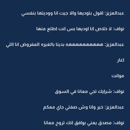
عبدالعزيز: اقول بتوديها والا جيت انا ووديتها بنفسي
نواف: لا خلاص انا اوديها بس انت اطلع منها
عبدالعزيز: ههههههههههه بدينا بالغيره المفروض انا اللي
اغار
موانت
نواف: شرايك تجي معانا في السوق
عبدالعزيز: خير وانا وش صفتي جاي معكم
نواف: مصدق يعني بوافق انك تروح معانا