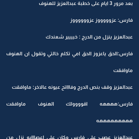
بعد مرور 3 ايام على خطبة عبدالعزيز للهنوف
فارس: عزوووووز عزووووووز
عبدالعزيز ينزل من الدرج : خيييير شعندك
فارس:الحق ياعزوز الحق امي تكلم خالتي وتقول ان الهنوف
ماوافقت
عبدالعزيز وقف بنص الدرج وفاااتح عيونه عالاخر: ماوافقت
فارس:ههههه اقوووولك الهنوف ماوافقت
هههههههههه
عبدالعزيز عصب على فارس وكان على اعصااابه نزل من