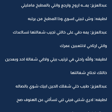
عبدالعزيز: يمـــه اروح وارجع وانتي بالمطبخ مامليتي
لطيفه: وش تبيني اسوي وذا المطبخ من يرتبه
عبدالعزيز: يمه دقي على خالتي تجيب شعالتها تسااعدك
وانتي ارتاحي لاتتعبين عمرك
لطيفه: والله راحتي في ترتيب بيتي ولاابي شغالة احد وبعدين
خالتك تحتاج شغالتها
عبدالعزيز: طيب خلي شغلك الحين ابيك شوي بالصاله
لطيفه: ادري شتبي فيني تبي تسألني عن الهنوف صح