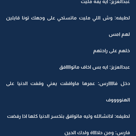
عبدالعزيز: ايه يمه مليت
لطيفه: وش اللي مليت ماتستحي على وجهك تونا قايلين
لهم امس
خلهم على راحتهم
عبدالعزيز: ايه بس اخاف ماتواااافق
دخل فااااارس: عمرها ماوافقت يعني وقفت الدنيا على
الهنووووف
لطيفه: لاانشالله وليه ماتوافق بتخسر الدنيا كلها اذا رفضت
فارس: ومن حلااااة ولدك الحين