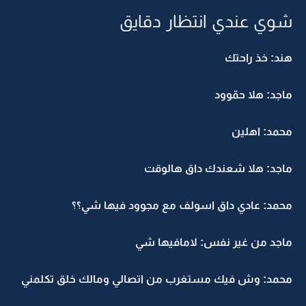
شوي عندي انتظار دقايق
هند: خذ راحتك
ماجد: هلا حمّوود
محمد: اهلين
ماجد: هلا شعندك داق هالوقت
محمد: عادي داق اسولف مع مجوود فيها شي؟؟
ماجد من غير نفس: لامافيها شي
محمد: وش فيك مستغرب من اتصالي ومالك خلق تكلمني