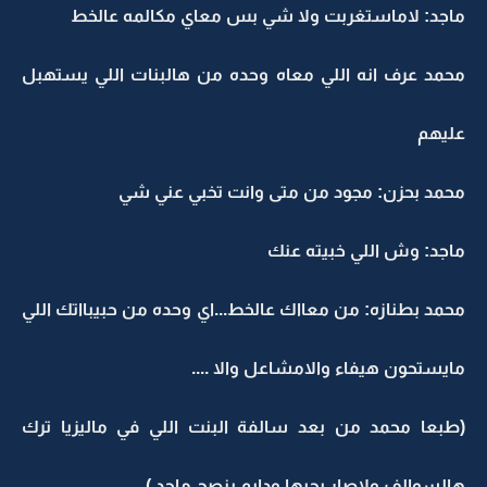
ماجد: لاماستغربت ولا شي بس معاي مكالمه عالخط
محمد عرف انه اللي معاه وحده من هالبنات اللي يستهبل
عليهم
محمد بحزن: مجود من متى وانت تخبي عني شي
ماجد: وش اللي خبيته عنك
محمد بطنازه: من معااك عالخط...اي وحده من حبيبااتك اللي
مايستحون هيفاء والامشاعل والا ....
(طبعا محمد من بعد سالفة البنت اللي في ماليزيا ترك
هالسوالف ولاصار يحبها ودايم ينصح ماجد )