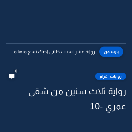
بارت من
رواية عشر اسباب خلتني احبك تسع منها مدري ليش -30
0
روايات_غرام
رواية ثلاث سنين من شقى
عمري -10