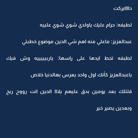
داااايركت
لطيفه: حرام عليك ياولدي شوي شوي علييه
عبدالعزيز: ماعلي منه اهم شي الحين موضوع خطبتي
لطبفه تحط ايدها على راسها: ياربيييييه وش فيك
ياعبدالعزيز كأنك اول واحد يعرس بهالدنيا خلاص
قلتلك بعد يومين بدق عليهم يلااا الحين انت رووح ريح
وبعدين يصير خير