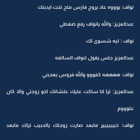
نواف: يوووه عاد يروح فارس ملح تحت ايدينك
عبدالعزيز: والله يانواف رفع ضغطي
نواف : ليه شسوى لك
عبدالعزيز جلس يقول لنواف السالفه
نواف: ههههه كفووو والله فروس يعجبني
عبدالعزيز: ترا انا ساكت عليك علشانك اخو زوجتي والا كان
علوووم
نواف: خييييييير مابعد صارت زوجتك يالحبيب تراك مابعد