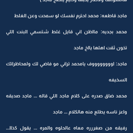
ماجد قاطعه: محمد احترم نفسك لو سمحت وعن الغلط
محمد بجديه: مااظن اني قايل غلط شتسمي البنت اللي
تخون ثقت اهلها يااخ ماجد
ماجد: اووووووووف يامحمد تراني مو فاضي لك ولمحاظراتك
السخيفه
محمد ضاق صدره على كلام ماجد اللي قاله ... ماجد صديقه
واعز ناسه يطلع منه هالكلام ... ماجد
رفيقه من صغررره معاه عالحلوه والمره ... يقول كذاا...