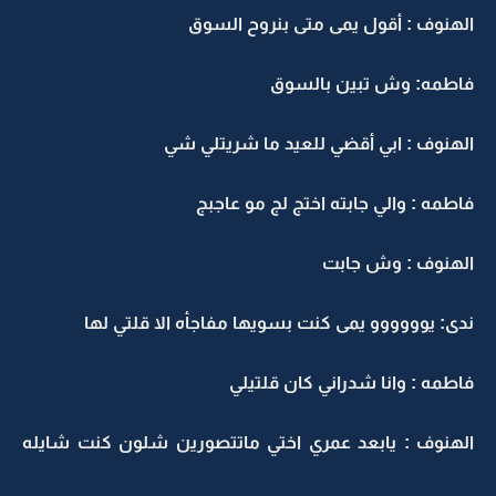
الهنوف : أقول يمى متى بنروح السوق
فاطمه: وش تبين بالسوق
الهنوف : ابي أقضي للعيد ما شريتلي شي
فاطمه : والي جابته اختج لج مو عاجبج
الهنوف : وش جابت
ندى: يوووووو يمى كنت بسويها مفاجأه الا قلتي لها
فاطمه : وانا شدراني كان قلتيلي
الهنوف : يابعد عمري اختي ماتتصورين شلون كنت شايله