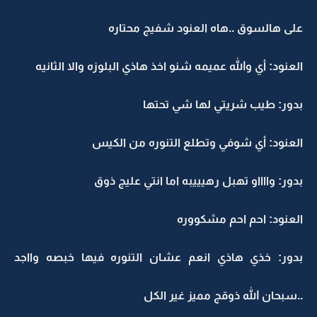
على هالسوق ..هاه العنود شفيج محتاره
العنود: أي والله عميمه شنو اخذ هاذي البلوزه والا الثانيه
بدور: طيب شريتي لها شي تحتها
العنود: أي شوفي وتطلع التنوره من الكيس
بدور: وااااو تهبل رهيييبه اما انتي عليج ذوق
العنود: احم احم مشكووره
بدور: خذي هاذي انعم عشان التنوره فيها خبصه وااجد
..سبحان الله ذوقج مميز غير الكل