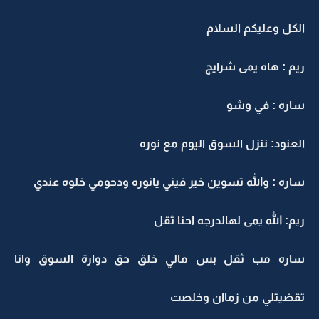
الكل وعليكم السلام
ريم : هاه يمى شرايج
ساره : في وشو
العنود: ننزل السوق اليوم مع نوره
ساره : والله تسوين خير فيني يانوره ودحومي خلوه عندي
ريم: الله يمى لهالدرجه احنا ثقل
ساره مب ثقل بس مالي خلق حق دوارة السوق وانا
تقضيتلي من زماان وخلصت