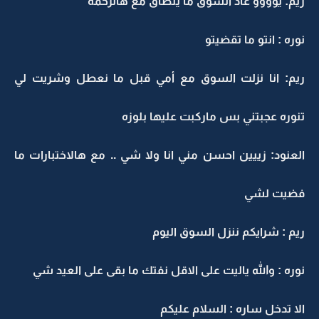
ريم: يوووو عاد السوق ما ينطاق مع هالزحمه
نوره : انتو ما تقضيتو
ريم: انا نزلت السوق مع أمي قبل ما نعطل وشريت لي
تنوره عجبتني بس ماركبت عليها بلوزه
العنود: زييين احسن مني انا ولا شي .. مع هالاختبارات ما
فضيت لشي
ريم : شرايكم ننزل السوق اليوم
نوره : والله ياليت على الاقل نفتك ما بقى على العيد شي
الا تدخل ساره : السلام عليكم