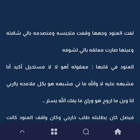
لفت العنود وجهها وقفت متجبسه ومنصدمه بالي شافته
وعينها صارت معلقه بالي تشوفه
العنود في قلبها : معقوله أهو لا لا مستحيل أكيد أنا
مشبهه عليه لا والله ما ني مشبهه هو بكل ملامحه يااربي
انا وين ما اروح هو وراي ما يفك الله يستر ..
فيصل كان يطلبله طلب خارجي وكان واقف العنود كانت
تراقبه بنظراات تحاول تخفيها بس مو قادره قامت تتأمل