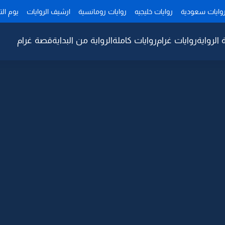
وايات سعودية
روايات خليجيه
روايات رومانسية
ارشيف الروايات
يوم ال
 الرواية
روايات غرام
روايات كاملة
الرواية من البداية
قصة غرام