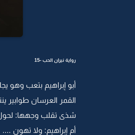
رواية نيران الحب -15
أبو إبراهيم بتعب وهو ي
القمر العرسان طوابير ينت
شذى تقلب وجهها: لحول ...
أم إبراهيم: ولا تهون ..