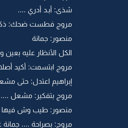
شذى: أبـد أدري ....
مروج فطست ضحك: ذكرتن
منصور: جمانة
الكل الأنظار عليه بعين و
مروج ابتسمت: أكيد أصلا 
إبراهيم اعتدل: حتى مشع
مروج بتفكير: مشعل .... أ
منصور: طيب وش فيها ز
مروج: بصراحة .... جمانة غ