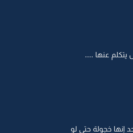
يتكلم عنها ....
حد إنها خجولة حتى لو