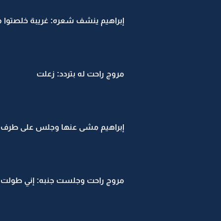
إبراهيم ينشف شعره: غريبة خلصتوا
مروج راحت له بتردد: زعلت
إبراهيم مشى عنها وجلس على طرف 
مروج راحت وجلست جنبه: إني طولت