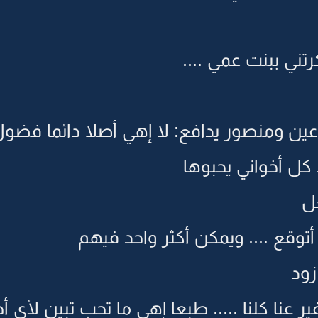
ي ببنت عمي ....
عين ومنصور يدافع: لا إهي أصلا دائما فضول 
كل أخواني يحبوها
ل
توقع .... ويمكن أكثر واحد فيهم
ود
ير عنا كلنا ..... طبعا إهي ما تحب تبين لأي أ