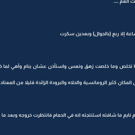
 العم ....
عة إلا ربع (بالجوال) وبعدين سكرت
ها تخلص وما خلصت زهق ونعس واستأذن عشان ينام وأهي لما 
مكان كثير الرومانسية والحلاه والبرودة الزائدة قليلا من المعتاد ..
م نايم ما شافته استنتجته انه في الحمام فانتظرت خروجه وبعد م