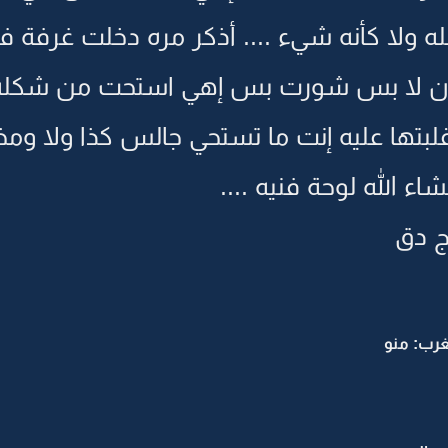
ه ولا كأنه شيء .... أذكر مره دخلت غرفة 
ان لا بس شورت بس إهي استحت من شكله 
قلبتها عليه إنت ما تستحي جالس كذا ولا ومخ
 الله لوحة فنيه ....
ج دق
رب: منو