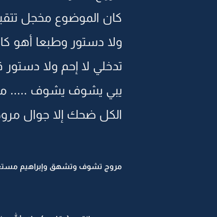
كان الموضوع مخجل تتقبل
ولا دستور وطبعا أهو ك
تدخلي لا إحم ولا دستور 
يبي يشوف يشوف ..... مشاء
الكل ضحك إلا جوال مرو
مروج تشوف وتشهق وإبراهيم مستغ