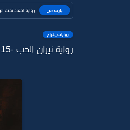
بارت من
رواية احقاد تحت الرما
روايات_غرام
رواية نيران الحب -15