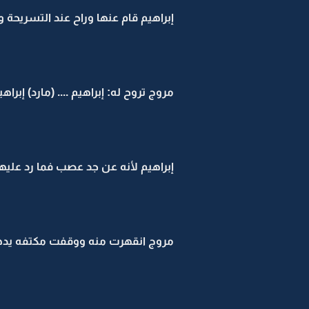
إبراهيم قام عنها وراح عند التسريحة
مروج تروح له: إبراهيم .... (مارد) إبراهي
إبراهيم لأنه عن جد عصب فما رد علي
مروج انقهرت منه ووقفت مكتفه يدها