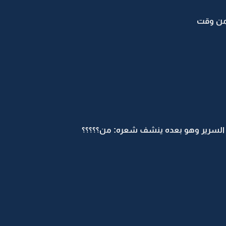
 من وقت
السرير وهو بعده ينشف شعره: من؟؟؟؟؟