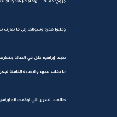
مروج: جمانة .... (وقامت) هلا والله ببنت
وظلوا هدره وسوالف إلى ما يقارب سا
طبعا إبراهيم ظل في الصالة ينتظر
ما دخلت هدوء والإضاءة الخافتة تجعل ال
طالعت السرير اللي توقعت انه إبراهي