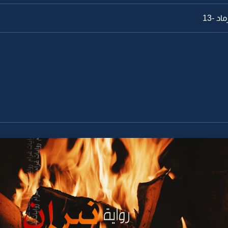
د -13