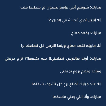
مبارك: شوفيج أنتي تراهم بيسون لج تخطيط قلب
أنا: أنزين أدري أنت شتبي الحين؟؟
مبارك: بقعد معاج
أنا: مابيك تقعد معاي وينها النرس خل تطلعك برا
مبارك: أونه هالنرس تطلعني!! جيه بكيفها؟؟ تراج حرمتي
وماحد منهم يروم يمنعني
أنا: عااد مبارك أطلع برع خل تشوف شغلها
مبارك: وأنا إللي يعني ماسكها