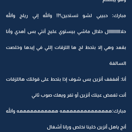
مبارك: حبيبي لشو تستحين؟!! والله إني ريلج والله
حلااااااااااال حلاال ماشي بيستوي عليج أنتي بس أهدي وأنا
بقعد وهي إلا بتحط لج ها اللزقات إللي في إيدها وخلصت
السالفة
أنا: أفففف أنزين بس شوف إذا بتحط على قولتك هاللزقات
أنت تغمض عينك أنزين أو تفر ويهك صوب ثاني
مبارك:ههههههههههههههه هههههههههههه والله
أنج ياهل أنزين خلينا نخلص ورانا أشغال