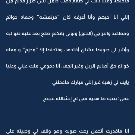
فتحتها، وعليا يايب لي طقم ذهب كامل بس طراز قديم من
إللي أنا أحبهم وأنا أعرفه كان "مرتعشه" ومعاه خواتم
ومظاعد والتراجي (الحلق) وتوني باتكلم طلع بعد علبة طوالية
وأشر لي صوبها عشان أفتحها، وفتحتها إلا "محزم" و معاه
خواتم حق أصابع الريل وغير الجف، أنا دموعي ملت عيني وعليا
يايب لي زهبة غير إللي مبارك ماعطني
عمي: بنتيه ها هدية مني لج إنشالله عيبتج
أنا ماقدرت أتحمل رحت صوبه وهو وقف لي وحبيته على