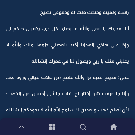
راسه ولميته وصحت قلت له ودموعي تطيح
أنا: فديتك يا عمي والله ما يحتاي كل ذي، يكفيني حبكم لي
وإذا على هاذي الهدايا أكيد بتعجبني دامها منك والله لا
يخليني منك يا ربي ويطول لنا في عمرك إنشالله
عمي: فديتج بنتيه ترا والله غلاتج من غلات عيالي وزود بعد،
وأنا ما عرفت شو أختار لج، قلت ماشي أحسن عن الذهب؛
لأن أصلج ذهب وبعدين لا سامح الله الله لا يحوجكم إنشالله
تقدرين تتصرفين به