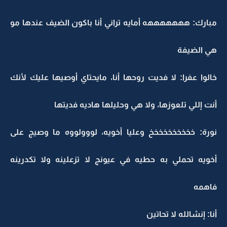
مبارك: هههههههه أمايه تراني أنا باكون الضيف عندها مو
هي الضيفة
خالوا عفرا: لا فديت روحها أنا، مايحتاي أوصيها عليك لأنك
أنت إللي تلعوزها، ولا هي وحليلها هاديه فديتها
نورة: خخخخخخخخخخ وعليا أخويه، لووولووه ما وصيج على
أخويه تحملي به حطيه في عيونج لا تزعلينه ولا تكدرينه
فاهمه
أنا: إنشالله لا تحاتين