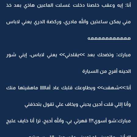
أنا: إيه وعقب خلصنا دخلت غسلت الماعين هاذي بعد خذ
مني يمكن ساعتين والله مادري، وركضة الدري يعني لاباس
هههههههههههه
مبارك: وتضحك بعد >>يقلدني>> يعني لاباس، إيني شور
الحينه أفرج من السيارة
أنا:>>شهقت>> ويطاوعك قلبك عاد أفااااا ماهقيتها منك
وأنا إللي قلت أحين يحبني ويخاف علي تقول بتحذفني
مبارك:شو أسوي؟!! قهرتي بي، والله أحبج، ترا أنا خايف عليج