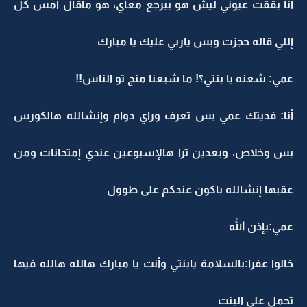
أنا بققت عيوني ليش هو بيرجع معاي، هو ماقال أمس كل
إللي قاله حجزت وبس ياربي عليك يا مبارك
عمي: شعنه يا بنتي؟! ما شبعنا منج تو الناس!!
أنا: فديتك عمي بس تعرف وراي دوام وإنشالله هالكورس
بس وخلاص، وبعدين ترا هالإسبوعين عندي إمتحانات ومن
عقبها إنشالله باكون عندكم على طوول
عمي:بإذن الله
خالوا عفرا:بالسلامة يابنتي وأنت يا مبارك هالله هالله فيها
تحمل على البنت