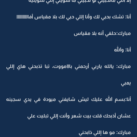
إلا أنتي ماتحبيني لو تحبيني ما سويتي إللي سويتيه
أنا: تشك بحبي لك وأنا إللي حبي لك بلا مقياس أفاااااااااا
مبارك:حلفي أنه بلا مقياس
أنا: والله
مبارك: يالله ياربي أرحمني بااامووت، تبا تذبحني هاي إللي
يمبي
أنا:بسم الله عليك ليش شايفني ميودة في يدي سجينه
عشان أذبحك قلت بيت شعر وأنت إللي تبليت علي
مبارك: مو ها إللي ذابحني