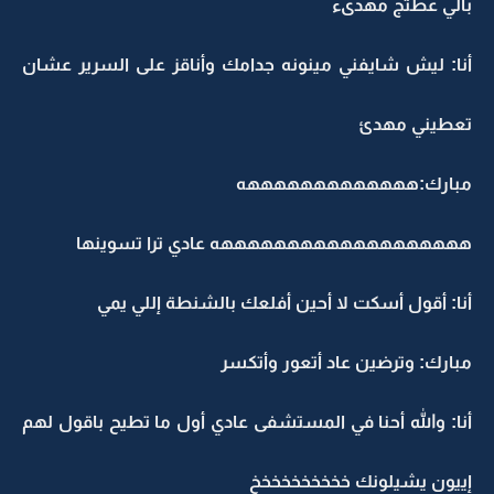
بالي عطتج مهدىء
أنا: ليش شايفني مينونه جدامك وأناقز على السرير عشان
تعطيني مهدئ
مبارك:هههههههههههههه
هههههههههههههههههههه عادي ترا تسوينها
أنا: أقول أسكت لا أحين أفلعك بالشنطة إللي يمي
مبارك: وترضين عاد أتعور وأتكسر
أنا: والله أحنا في المستشفى عادي أول ما تطيح باقول لهم
إييون يشيلونك خخخخخخخخخخ