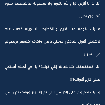
أنا: لا أنا أنزين ترا والله باقوم ولا بمسوية هالتخطيط سوه
أنت من بدالي
مبارك: قومه مب قايم والتخطيط بتسوينه غصب عنج
لاتخليني أقول للدكتور حرمتي ياهل وتخاف أخليهم يربطونج
في السرير
أنا: أففففففف شاللعانة إللي فيك؟؟ يا أخي أطلع أستحي
يعني لازم أقولك؟!!
مبارك قام من على الكرسي إللي يم السرير ووقف يم راسي
وهو يبتسم