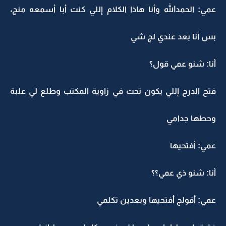
عمي: الحمدالله وأنا هاذا الكلام إللي كنت أبا أسمعه منج،
بس أنا بعد عندي لج شي
أنا: شنو عمي قول؟
فتح الدرج إللي يكون تحت في زاوية المكتب وطلع لي علبة
وحطها جدامي
عمي: أفتحيها
أنا: شنو ذي عمي؟؟
عمي: أقولج أفتحيها وبعدين تكلمي