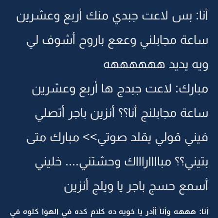
أنا: بس لاعت جبدي منك أربع وعشرين
ساعة مجابلني وععع باروح أشوف لي
ويه يديد ههههههه
مبارك: لاعت جبدج ها أربع وعشرين
ساعة مجابلنج أنا؟؟ أنزين باجر أتصلي
فيني قولي يقلد صوتي>> مبارك متى
بتيني؟؟ مبااااراااك وحشتني.... خليني
أسمع حسج باجر يا ويلج أنزين
أنا: هههه وأنا أأدر يا خويه ده كلام كده في الهوا كلوه في