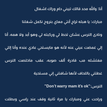
أنا: والله محد قالك تيبني دام وراك اشغال
مبارك: يا هبله تراج أنتي معاي بنروح نكمل شغلنا
ونادى النرس عشان تحط لي وركبته لي وهو أبد ولا همه، أنا
إلي غمضت عيني عنه لأنه هو مايستحي عادي عنده وأنا إللي
مفتشله مب قادرة ألف صوبه، عقب ماخلصت النرس
غطتني باللحاف لأنها شافتني إني مستحية
النرس:"Don’t warry mam it’s ok"
وراحت عني ومبارك يا مرة ثانية وقف عند راسي وبطلت