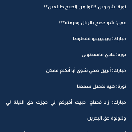
نورة: شو وين كتنوا من الصبح طالعين؟؟
عمي: شو خصج بالريال وحرمته؟؟؟
مبارك: وييييييييو قفطوها
نورة: عادي ماقفطوني
مبارك: أنزين صخي شوي أبا أتكلم ممكن
نورة: هيه تفضل سمعنا
مبارك: زاد فضلج، حبيت أخبركم إني حجزت حق الليلة لي
وللولوة حق البحرين