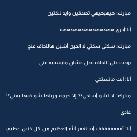
مبارك: هيهيهيهي تصدقين وايد تنكتين
أنا:أدري ههههههههههههههه
مبارك: سكتي سكتي لا الحين أشيل هاللحاف عنج
يودت على اللحاف عدل عشان مايسحبه عني
أنا: أنت ماتستحي
مبارك: لا لشو أستحي؟؟ إلا حرمه وريلها شو فيها يعني؟!
عادي
أنا: أفففففففف أستغفر الله العظيم من كل ذنبن عظيم،