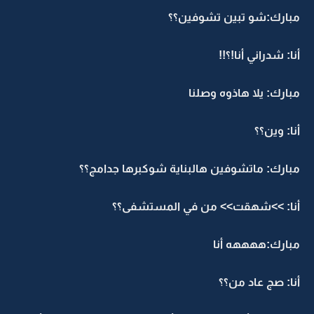
مبارك:شو تبين تشوفين؟؟
أنا: شدراني أنا!؟!!
مبارك: يلا هاذوه وصلنا
أنا: وين؟؟
مبارك: ماتشوفين هالبناية شوكبرها جدامج؟؟
أنا: >>شهقت>> من في المستشفى؟؟
مبارك:ههههه أنا
أنا: صج عاد من؟؟