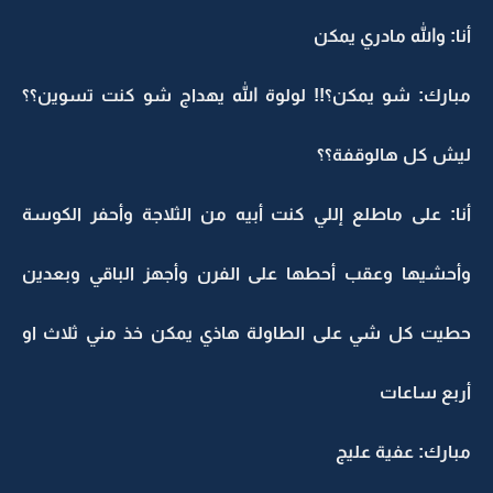
أنا: والله مادري يمكن
مبارك: شو يمكن؟!! لولوة الله يهداج شو كنت تسوين؟؟
ليش كل هالوقفة؟؟
أنا: على ماطلع إللي كنت أبيه من الثلاجة وأحفر الكوسة
وأحشيها وعقب أحطها على الفرن وأجهز الباقي وبعدين
حطيت كل شي على الطاولة هاذي يمكن خذ مني ثلاث او
أربع ساعات
مبارك: عفية عليج