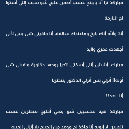
مبارك: ترا أنا يايبنج عسب أطمن عليج شو سبب إللي أستوا
لج البارحة
أنا: والله أنك بايخ وماعندك سالفة، أنا مافيني شي بس لأني
أجهدت عمري واايد
مبارك: أشش أنتي أسكتي تتحرا روحها دكتورة مافيني شي
أونه!! أنزلي بس أنزلي الدكتور ينتظرنا
أنا: بعد؟؟
مبارك: هيه تتحسبين شو يعني أخليج تنتظرين عسب
تتعبين لا أبويه أنا ماخذ لج موعد من الصبح يلا أنزلي الحينه