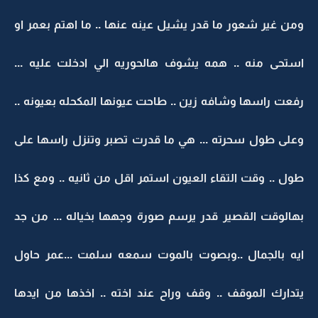
ومن غير شعور ما قدر يشيل عينه عنها .. ما اهتم بعمر او
استحى منه .. همه يشوف هالحوريه الي ادخلت عليه ...
رفعت راسها وشافه زين .. طاحت عيونها المكحله بعيونه ..
وعلى طول سحرته ... هي ما قدرت تصبر وتنزل راسها على
طول .. وقت التقاء العيون استمر اقل من ثانيه .. ومع كذا
بهالوقت القصير قدر يرسم صورة وجهها بخياله ... من جد
ايه بالجمال ..وبصوت بالموت سمعه سلمت ...عمر حاول
يتدارك الموقف .. وقف وراح عند اخته .. اخذها من ايدها