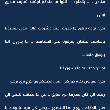
هنادى : لا يالحلوه ... انتوا ما عندكم اجتماع تعارف مادري
ايش
ندى: يووه يزهق ما قدرت اصبر وشردت قالوا يبون يمشونا
بالجامعه عشان يعرفونا على اقسامها .. ما يدرون اننا
بنزهق منها ...
نجلاء: وحنا ليه ما يسون لنا
ندى: يقولون بكره دوركم .. بس انصحكم مو لازم ترى يزهق ...
رهف الى كان صدرها مره ضايق .. هي ما صدقت تنسى الي
صار بالحفله .. يرجع لها الشعور .. يعنى كل مره بشوفك يا