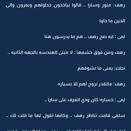
رهف: منور وسارا .. قالوا بياخذون جداولهم وبمرون والى
الحين ما جاوا
لمى : ايه صح رهف .. هم ما يدرسون هنا
رهف ومن فوق خشمها : لا مبنى الهندسه بالجهه الثانيه ..
نجلاء: يعنى ما نشوفهم
رهف: مانقدر نروح لهم الا بسياره
لمى : خساره كان ودي اتعرف على سارا ..
سلمى قامت تناظر رهف .. وكانها تقول لها ما قلت لك ..