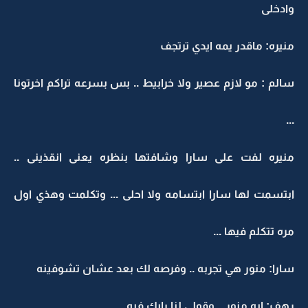
وادخلى
منيره: ماقدر يمه ايدي ترتجف
سالم : مو لازم عصير ولا خرابيط .. بس بسرعه تراكم اخرتونا
...
منيره لفت على سارا وشافتها بنظره يعنى انقذينى ..
ابتسمت لها سارا ابتسامه ولا احلى ... وتكلمت وهذي اول
مره تتكلم فيها ...
سارا: منور هي تجربه .. وفرصه لك بعد عشان تشوفينه
رهف: ايه منور .. وقولى لنا رايك فيه