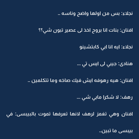
نجلاء: بس من اولها واضح وناسه ..
افنان: بنات انا بروح اخذ لى عصير تبون شي؟؟
نجلاء: ايه انا ابي كابتشينو
هنادى: جيبي لى ايس تي ...
افنان: هيه رهوفه ايش فيك صاخه وما تتكلمين ..
رهف: لا شكرا مابي شي ...
افنان وهي تغمز لرهف لانها تعرفها تموت بالبيبسى: في
بيبسى ما تبين..