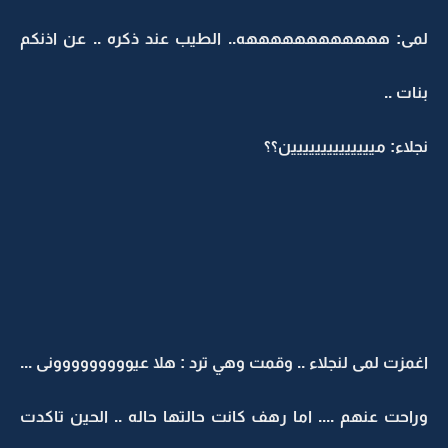
لمى: ههههههههههههه.. الطيب عند ذكره .. عن اذنكم
بنات ..
نجلاء: ميييييييييييييين؟؟
اغمزت لمى لنجلاء .. وقمت وهي ترد : هلا عيووووووووونى ...
وراحت عنهم .... اما رهف كانت حالتها حاله .. الحين تاكدت