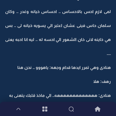
لمى لازم احس بالاحساس .. احساس خيانه وغدر .. وكان
سلمان حاس فينى عشان اعتبر الي يسويه خيانه لى .. بس
هي خاينه لانى خان الشعور الي احسه له .. ليه انا احبه يعنى
....
هنادى وهي تمرر ايدها قدام وجهه: ياهووو .. نحن هنا
رهف: هلا
هنادى: هههههههههههههه.. الي ماخذ قلبك يتهنى به
رهف: أي قلب يا حظي ...