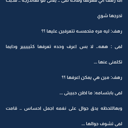
اما رهف الي قهرتها وقاحه لمى .. يعنى مو لهالدرجه .. فحبت
تحرجها شوي
رهف: ليه مره متحمسه تتعرفين عليها ؟؟
لمى : ههه.. لا بس اعرف وحده تعرفها كثييييير ودايما
تكلمنى عنها ...
رهف: مين هي يمكن اعرفها ؟؟
لمى بابتسامه: ما اظن حبيبتى ...
وبهاللحظه يدق جوال على نغمه اجمل احساس .. قامت
لمى تشوف جوالها ...