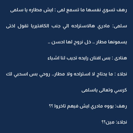
رهف تسوي نفسها ما تسمع لمى : ايش مطاره يا سلمى
سلمى: مادري هالاستراحه الي جنب الكافتيريا تقول اختى
يسمونها مطار .. خل نروح لها احسن ..
هنادى : بس افنان رايحه تجيب لنا اشياء
نجلاء : ما يحتاج لا استراحه ولا مطار.. روحي بس اسحبي لك
كرسي وتعالى ياسلمى
رهف: يووه مادري ايش فيهم تاخروا ؟؟
نجلاء: مين؟؟