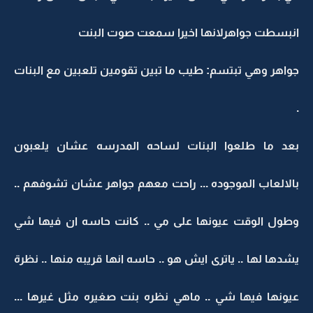
انبسطت جواهرلانها اخيرا سمعت صوت البنت
جواهر وهي تبتسم: طيب ما تبين تقومين تلعبين مع البنات
.
بعد ما طلعوا البنات لساحه المدرسه عشان يلعبون
بالالعاب الموجوده ... راحت معهم جواهر عشان تشوفهم ..
وطول الوقت عيونها على مي .. كانت حاسه ان فيها شي
يشدها لها .. ياترى ايش هو .. حاسه انها قريبه منها .. نظرة
عيونها فيها شي .. ماهي نظره بنت صغيره مثل غيرها ...