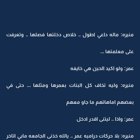
منيره: ماله داعي اطول .. خلاص دخلتها فصلها .. وتعرفت
على معلمتها ...
عمر: ولو اكيد الحين هي خايفه
منيره: وليه تخاف كل البنات بعمرها ومثلها ... حتى في
بعضهم اماهاتهم ما جاو معهم
عمر: واذا .. ليتنى اقدر ادخل
منيره: بلا حركات دراميه عمر .. يالله خذنى الجامعه مابي اتاخر