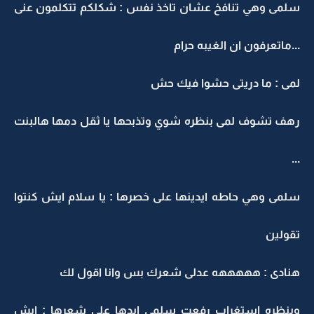
سلمى وهي تنافخ عشان تاخذ نفس : شكلكم تتكلمون عنى
...ماتعرفون ان الغيبه حرام
لمى : ما دريتى حشوا فيك حش
رهف تشوف لمى بنظره شوي وتذبحها يا ثقل دمها هالبنت
...
سلمى وهي حاطه ايدينها على خصرها : يا سلام ايش كنتوا
تقولين
هنادى : هههههه عدلى شعرك بس وانا اقول لك
وبنظره استغراب رفعت سلمى ايدها على شعرها : ايش