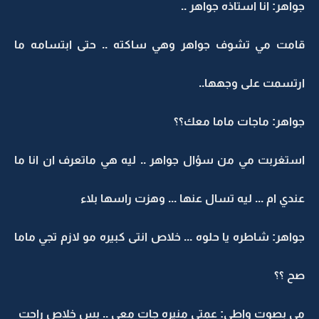
جواهر: انا استاذه جواهر ..
قامت مي تشوف جواهر وهي ساكته .. حتى ابتسامه ما
ارتسمت على وجهها..
جواهر: ماجات ماما معك؟؟
استغربت مي من سؤال جواهر .. ليه هي ماتعرف ان انا ما
عندي ام ... ليه تسال عنها ... وهزت راسها بلاء
جواهر: شاطره يا حلوه ... خلاص انتى كبيره مو لازم تجي ماما
صح ؟؟
مي بصوت واطي: عمتى منيره جات معي .. بس خلاص راحت