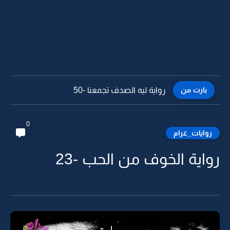
بارت من
رواية ليه الصدف تجمعنا -49
0
روايات_غرام
رواية الخوف من الحب -23