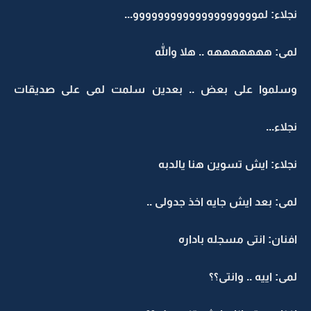
نجلاء: لموووووووووووووووووووو...
لمى: هههههههه .. هلا والله
وسلموا على بعض .. بعدين سلمت لمى على صديقات
نجلاء...
نجلاء: ايش تسوين هنا يالدبه
لمى: بعد ايش جايه اخذ جدولى ..
افنان: انتى مسجله باداره
لمى: اييه .. وانتى؟؟