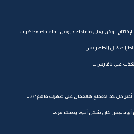
إفتتاح...وش يعني ماعندك دروس.. ماعندك محاظرات...
اظرات قبل الظهـر بس..
تكذب على يافارس...
 أكثر من كذا لاقطع هالعقال على ظهرك فاهم؟؟؟...
أبوه...بس كان شكل أخوه يضحك مره..