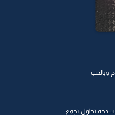
 وبالحب
سدحه تحاول تجمع