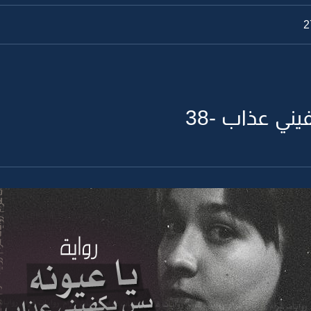
ني عذاب -38