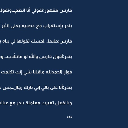
فارس مقهور:تقولي أنا انطم...وتقوله 
بندر بإستغراب مع عصبيه:يعني انثبر 
فارس:طبعا...احسك تقولها لي يباه ب
بندر:أقول فارس والله لو ماتتأدب...
فواز:الحمدلله ماقلنا شي إنت تكلمت 
بندر:أنا على بالي إني تارك رجال..بس 
وبالفعل تغيرت معاملة بندر مع عياله 
***