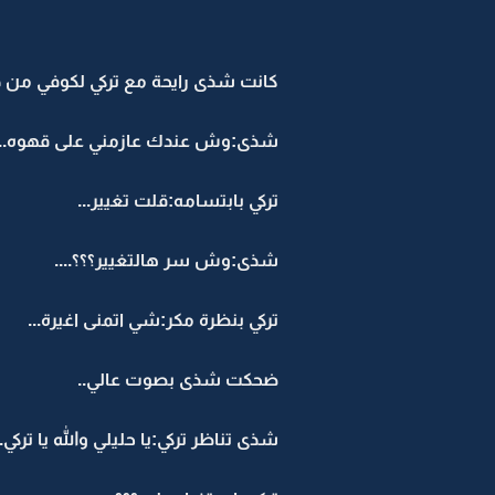
كانت شذى رايحة مع تركي لكوفي من 
شذى:وش عندك عازمني على قهوه...ا
تركي بابتسامه:قلت تغيير...
شذى:وش سر هالتغيير؟؟؟....
تركي بنظرة مكر:شي اتمنى اغيرة...
ضحكت شذى بصوت عالي..
شذى تناظر تركي:يا حليلي والله يا تركي..