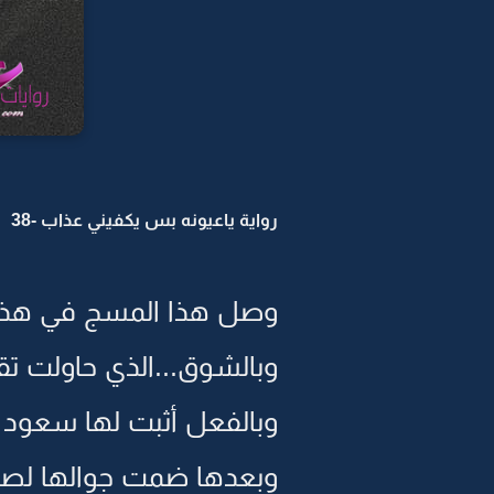
رواية ياعيونه بس يكفيني عذاب -38
وصل هذا المسج في هذاك
وبالشوق...الذي حاولت تق
وبالفعل أثبت لها سعود ح
وبعدها ضمت جوالها لصد