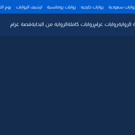
وايات سعودية
روايات خليجيه
روايات رومانسية
ارشيف الروايات
يوم ال
 الرواية
روايات غرام
روايات كاملة
الرواية من البداية
قصة غرام