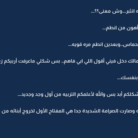
انثبر...وش معنى؟؟...
أهون من انطم...
حماس..وبعدين انطم مره قويه...
ومالك دخل فيني أقول اللي ابي فاهم.. بس شكلي ماعرفت أربيكم زين
بنفسك...
شكلكم أبد بس والله لأعلمكم التربيه من أول وجد وجديد...
وصارت الصرامة الشديدة جدا هي المفتاح الأول لخروج أبنائه من حا