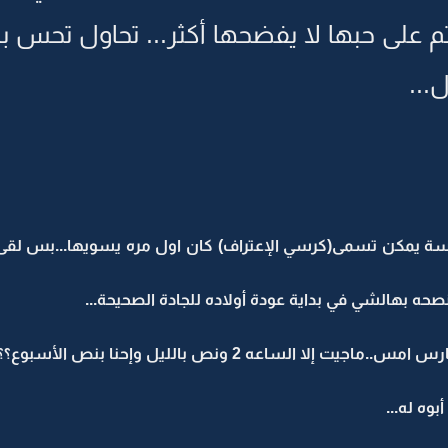
كتم على حبها لا يفضحها أكثر... تحاول تحس با
..
لسة يمكن تسمى(كرسي الإعتراف) كان اول مره يسويها...بس لق
نصحه بهالشي في بداية عودة أولاده للجادة الصحيحة...
لساعه 2 ونص بالليل وإحنا بنص الأسبوع؟؟؟...
ه له...