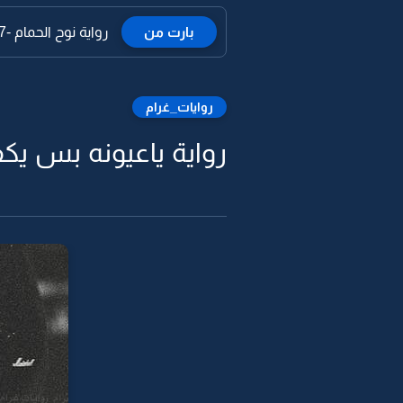
بارت من
رواية نوح الحمام -27
روايات_غرام
رواية ياعيونه بس يكفي