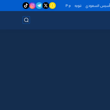
تأسيس السعودي
تنويه
P p