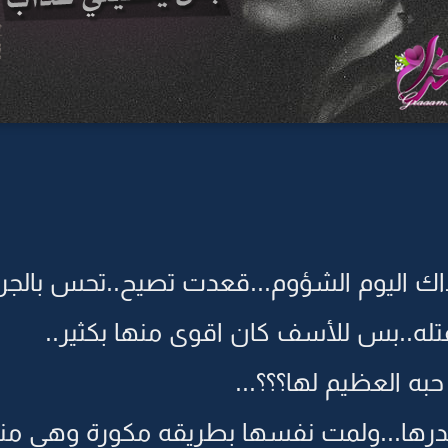
 اليوم الشؤوم...قعدت تصيح..تحس بالجرح
تله..بس للأسف كان اقوى منها بكثير..
به العظيم لها؟؟؟...
رها...ولمت نفسها بطريقه مكورة وهي من