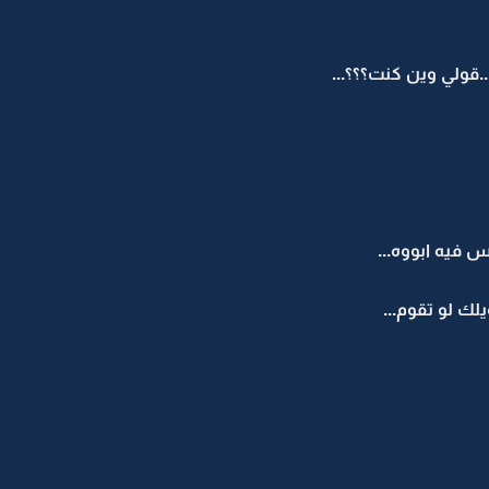
قولي وين كنت؟؟؟...
 فيه ابووه...
ويلك لو تقوم...