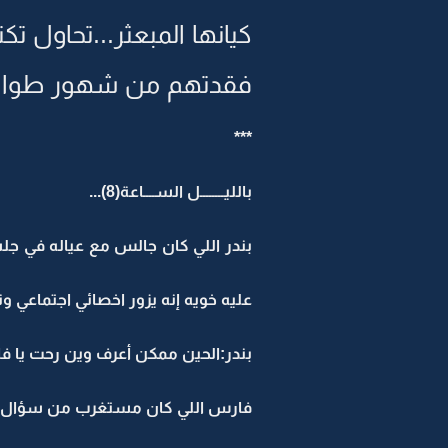
كيانها المبعثر...تحاول ت
فقدتهم من شهور طوال.
***
بالليــــــــل الســــاعة(8)...
بندر اللي كان جالس مع عياله في ج
عليه خويه إنه يزور اخصائي اجتماعي و
بندر:الحين ممكن أعرف وين رحت يا فارس امس..ماجيت إلا ا
فارس اللي كان مستغرب من سؤال أبو