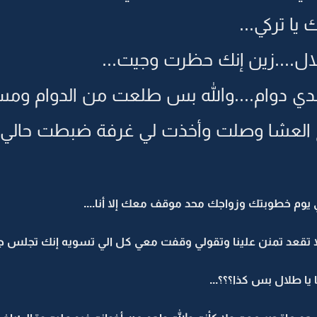
يا تركي...
لال....زين إنك حظرت وجيت...
عندي دوام....والله بس طلعت من الدوام و
ع العشا وصلت وأخذت لي غرفة ضبطت حالي
ري يوم خطوبتك وزواجك محد موقف معك إلا أنا....
لا تقعد تمنن علينا وتقولي وقفت معي كل الي تسويه إنك تجلس جن
يا طلال بس كذا؟؟؟...