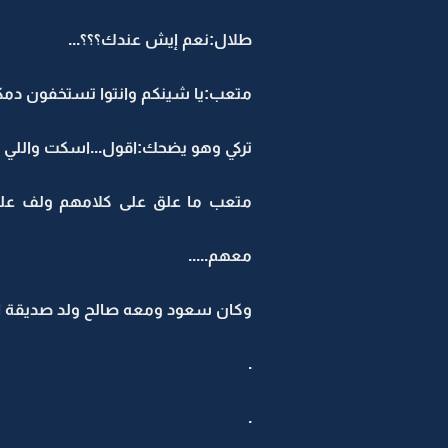
طلال:نعم إيش عندك؟؟؟...
متعب:يا شينكم وانتوا تستخفون دمكم
تركي وهو يضحك:اقول...اسكت واللي يرحم
متعب ما علق على كلامهم ولف عل
معهم.....
وكان سعود ومعه صالح ولد صديقة 
.
.