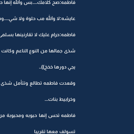
فاطمه:صح كلامك....بس والله إنها حلي
عايشه:لا والله مب حلوة ولا شي....وس
فاطمه:حرام عليك لا تقارنينها بسلمى 
شذى جمالها من النوع الناعم وكانت 
يجي دورها خخخ))..
وقعدت فاطمه تطالع وتتأمل شذى ا
وخرابيط بنات...
فاطمه تحس إنها حبوبه ومحبوبة من 
تسولف معها تقريبا