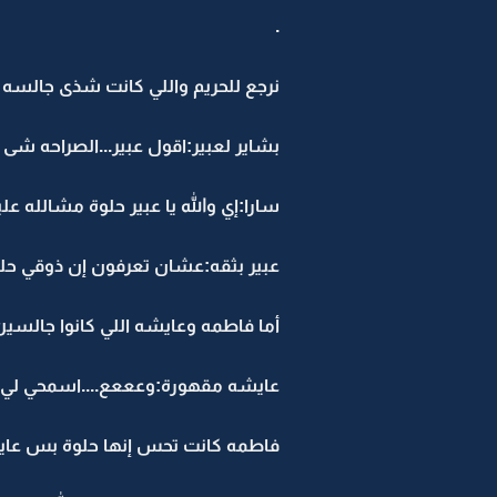
.
نرجع للحريم واللي كانت شذى جالسه وج
بشاير لعبير:اقول عبير...الصراحه شى 
سارا:إي والله يا عبير حلوة مشالله علي
عبير بثقه:عشان تعرفون إن ذوقي حلو و
أما فاطمه وعايشه اللي كانوا جالسين 
عايشه مقهورة:وعععع....اسمحي لي يا 
فاطمه كانت تحس إنها حلوة بس عايش