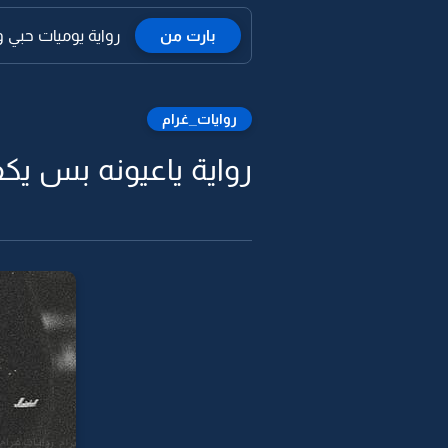
بارت من
رواية يوميات حبي و ح
روايات_غرام
رواية ياعيونه بس يكف