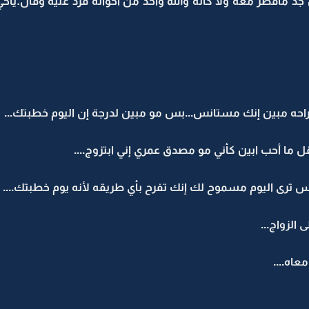
جد ماقصر معه ولا كأنه والله واحد من أخوانه فرد عليه وقال:ي
راحه مبين إنك مستانس...بس مو مبين لدرجة إن اليوم خطبتك...
ما أحب ابين كأني مو مصدق عمري إني ابتزوج....
س ترى اليوم مسموح لك إنك تفرح بأي طريقه لأنه يوم خطبتك....
الزواج...
اه....