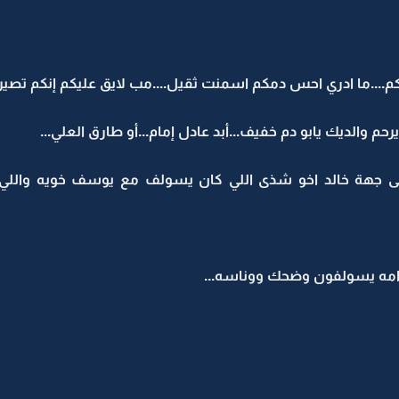
....ما ادري احس دمكم اسمنت ثقيل....مب لايق عليكم إنكم تصير
 والديك يابو دم خفيف...أبد عادل إمام...أو طارق العلي...
ى جهة خالد اخو شذى اللي كان يسولف مع يوسف خويه واللي
امه يسولفون وضحك ووناسه...