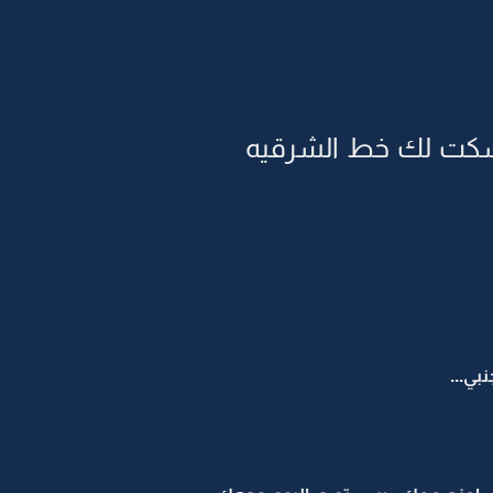
مسكت لك خط الشرقيه
بي...