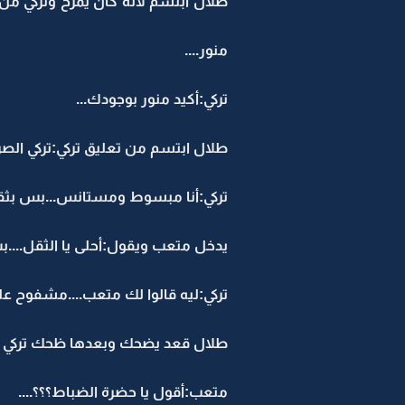
طلال ابتسم لأنه كان يمزح وتركي من 
منور....
تركي:أكيد منور بوجودك...
طلال ابتسم من تعليق تركي:تركي الص
تركي:أنا مبسوط ومستانس...بس بثقل 
يدخل متعب ويقول:أحلى يا الثقل....ب
تركي:ليه قالوا لك متعب....مشفوح على 
طلال قعد يضحك وبعدها ظحك تركي مع
متعب:أقول يا حضرة الضباط؟؟؟....