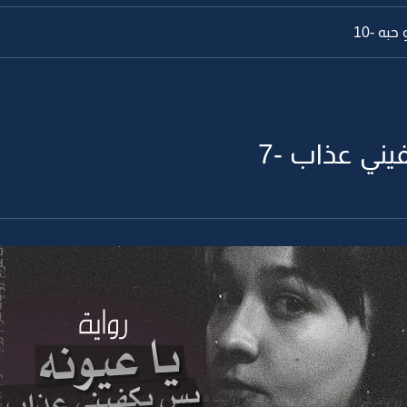
به -10
يني عذاب -7