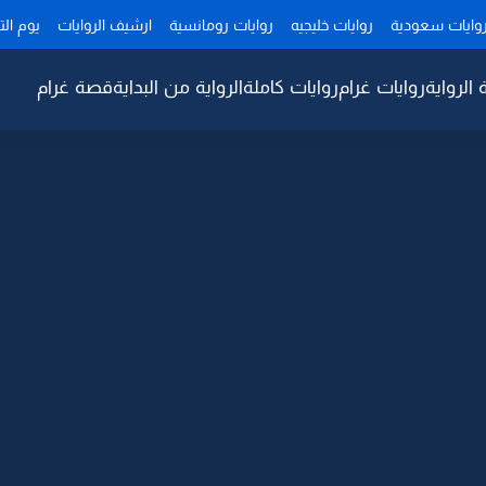
وايات سعودية
روايات خليجيه
روايات رومانسية
ارشيف الروايات
يوم ال
 الرواية
روايات غرام
روايات كاملة
الرواية من البداية
قصة غرام