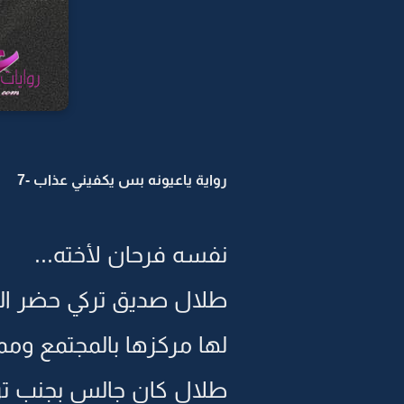
رواية ياعيونه بس يكفيني عذاب -7
نفسه فرحان لأخته...
طلال صديق تركي حضر الخ
لها مركزها بالمجتمع ومماث
طلال كان جالس بجنب تر