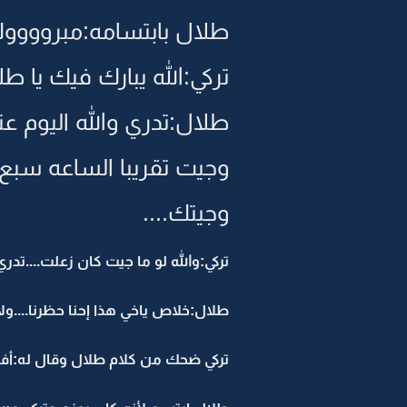
طلال بابتسامه:مبرووووك 
تركي:الله يبارك فيك يا ط
طلال:تدري والله اليوم 
وجيت تقريبا الساعه سب
وجيتك....
تركي:والله لو ما جيت كان زعلت....تد
طلال:خلاص ياخي هذا إحنا حظرنا....و
تركي ضحك من كلام طلال وقال له:أفا 