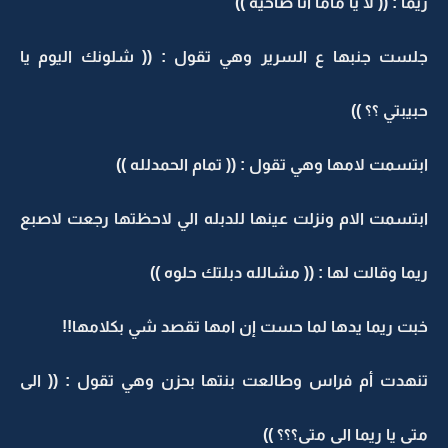
ريما : (( لا يا ماما أنا صاحيه ))
جلست جنبها ع السرير وهي تقول : (( شلونك اليوم يا
حبيبتي ؟؟ ))
ابتسمت لامها وهي تقول : (( تمام الحمدلله ))
ابتسمت الام ونزلت عينها للدبله الي لاحظتها رجعت لاصبع
ريما وقالت لها : (( مشالله دبلتك حلوه ))
خبت ريما يدها لما حست إن امها تقصد شي بكلامها!!
تنهدت أم فراس وطالعت بنتها بحزن وهي تقول : (( الى
متى يا ريما الى متى؟؟؟ ))