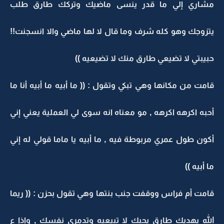
مشاري إلي ما قدر ينسى ماضيك وتركك طارق طلب
يتزوجك وهو كله شرف وما قال لا لها ماضي والا انسجنت!!
حبيبتي لا تضيعي طارق منك لا تضيعيه ))
قامت من مكانها وهي تبكي وتقول : (( ما أبيه ما أبيه أنا ما
أحبه اكرهه اكرهه , مو معناه انه سوى لي العملية يعني إني
أكون طول عمري مربوطة فيه , ما أبيه يا ماما قولي له إني
ما أبيه ))
قامت أم فراس ووقفت جنب بنتها وهي تقول بحزن : (( ريما
الله يهديك طارق يحبك لا تبيعيه وتدمري نفسك , وإذا ع