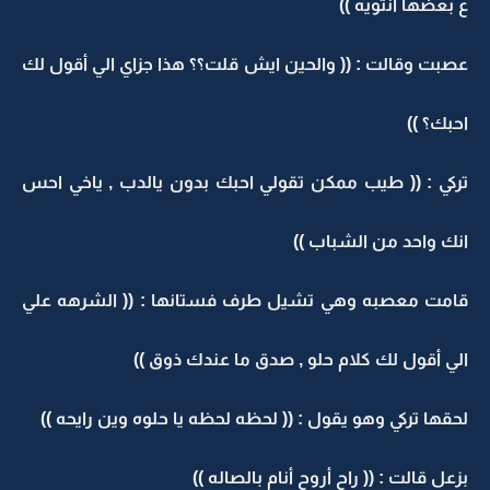
ع بعضها انثويه ))
عصبت وقالت : (( والحين ايش قلت؟؟ هذا جزاي الي أقول لك
احبك؟ ))
تركي : (( طيب ممكن تقولي احبك بدون يالدب , ياخي احس
انك واحد من الشباب ))
قامت معصبه وهي تشيل طرف فستانها : (( الشرهه علي
الي أقول لك كلام حلو , صدق ما عندك ذوق ))
لحقها تركي وهو يقول : (( لحظه لحظه يا حلوه وين رايحه ))
بزعل قالت : (( راح أروح أنام بالصاله ))