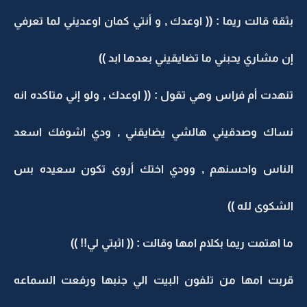
بثقة قالت ريما : (( اوعدك , و أنتي كمان اوعديني لما تعرفي
إن مشاري يحبني ما تضايقيني بعدها ابد ))
تنهدت أم فراس وهي تقول : (( اوعدك , ولو إني متاكده انه
نساك وصدقيني هالشي يضايقني , ودي اشوفك اسعد
الناس واحسنهم , وودي اختك أروى تكون سعيده بس
الشكوى لله ))
ما اهتمت ريما بكلام امها وقالت : (( اثبتي لي!! ))
قربت امها من تلفون البيت الي جنبها ورفعت السماعه