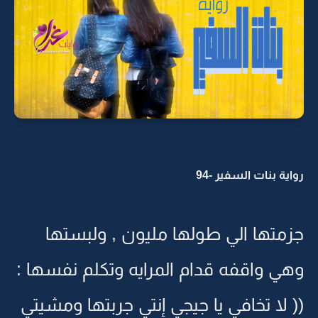
رواية بنات السفير -94
جزمتها الي طولها مليون , ولبستها
وهي واقفه قدام المرايه وتكلم نفسها :
(( لا تخافي يا جيجي إنتي جربتها ومشيتي