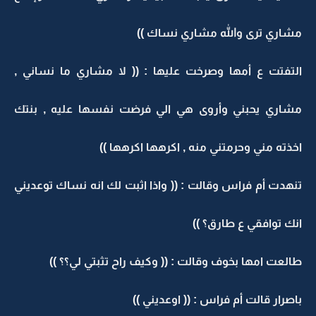
مشاري ترى والله مشاري نساك ))
التفتت ع أمها وصرخت عليها : (( لا مشاري ما نساني ,
مشاري يحبني وأروى هي الي فرضت نفسها عليه , بنتك
اخذته مني وحرمتني منه , اكرهها اكرهها ))
تنهدت أم فراس وقالت : (( واذا اثبت لك انه نساك توعديني
انك توافقي ع طارق؟ ))
طالعت امها بخوف وقالت : (( وكيف راح تثبتي لي؟؟ ))
باصرار قالت أم فراس : (( اوعديني ))