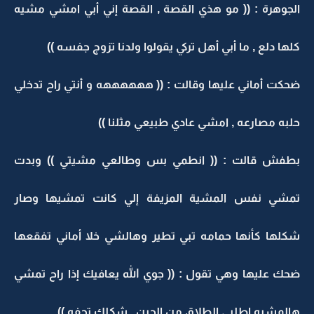
الجوهرة : (( مو هذي القصة , القصة إني أبي امشي مشيه
كلها دلع , ما أبي أهل تركي يقولوا ولدنا تزوج جفسه ))
ضحكت أماني عليها وقالت : (( ههههههه و أنتي راح تدخلي
حلبه مصارعه , امشي عادي طبيعي مثلنا ))
بطفش قالت : (( انطمي بس وطالعي مشيتي )) وبدت
تمشي نفس المشية المزيفة إلي كانت تمشيها وصار
شكلها كأنها حمامه تبي تطير وهالشي خلا أماني تفقعها
ضحك عليها وهي تقول : (( جوي الله يعافيك إذا راح تمشي
هالمشيه اطلبي الطلاق من الحين , شكلك تحفه ))