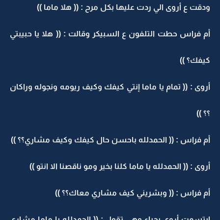
ودقت ع أروى الي ردت عليها بكل مرح : (( هلا ماما ))
أم فراس حطت التلفون ع السبيكر وقالت : (( هلا يا حبيبتي
كيفك؟ ))
أروى : (( تمام يا ماما إنتي كيفك وكيف ريومه ونجوله وراكان
؟؟ ))
أم فراس : (( الحمدلله باحسن حال كيفك وكيف مشاري؟؟ ))
أروى : (( الحمدلله يا ماما كلنا بخير ومو ناقصنا الا انتو ))
أم فراس : (( وبشريني كيف مشاري معاك؟؟ ))
ابتسمت أروى بحياء وهي تقول : (( الحمدلله يا ماما مشاري