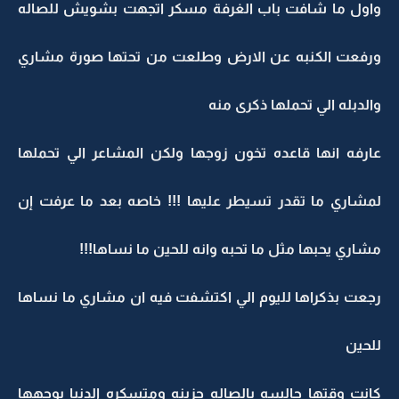
واول ما شافت باب الغرفة مسكر اتجهت بشويش للصاله
ورفعت الكنبه عن الارض وطلعت من تحتها صورة مشاري
والدبله الي تحملها ذكرى منه
عارفه انها قاعده تخون زوجها ولكن المشاعر الي تحملها
لمشاري ما تقدر تسيطر عليها !!! خاصه بعد ما عرفت إن
مشاري يحبها مثل ما تحبه وانه للحين ما نساها!!!
رجعت بذكراها لليوم الي اكتشفت فيه ان مشاري ما نساها
للحين
كانت وقتها جالسه بالصاله حزينه ومتسكره الدنيا بوجهها