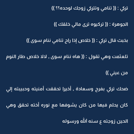
تركي : (( تنامي وتتركي زوجك لوحده؟؟ ))
الجوهرة : (( تركيوه ترى مالي خلقك ))
بخبث قال تركي : (( خلاص إذا راح تنامي ننام سوى ))
تلعثمت وهي تقول : (( هاه ننام سوى , لالا خلاص طار النوم
من عيني ))
ضحك تركي بفرح وسعادة , أخيرا تحققت أمنيته وحبيبته إلي
كان يحلم فيها من كان يشوفها مع نوره أخته تحقق وهي
الحين زوجته ع سنه الله ورسوله