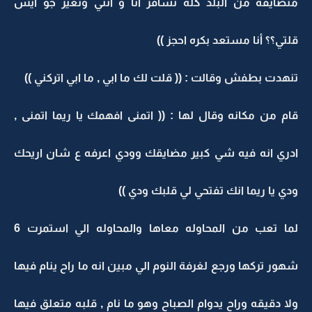
متضايقه من البلد كله نسافر أنا و أنتي ونغير جو ايش
قلتي؟؟ أنا مستعد بكره احجز ))
تنهدت بطفش وقالت : (( قلت لك ما ابي , ما ابي اتركني ))
قام من مكانه وقال لها : (( اتمنى افهمك يا ريما اتمنى ,
ادري انه فيه شي كبير مضايقك وودي اعرفه ع شان اريحك
ودي يا ريما انك تفتحي لي قلبك ودي ))
لما تعب من المحاوله معاها والمحاوله الي استمرت 6
شهور تركها ورجع لغرفة النوم الي مبين انه ما راح ينام فيها
ولا دقيقه وراح يدوام الصباح وهو ما نام , قلبه متعلق فيها