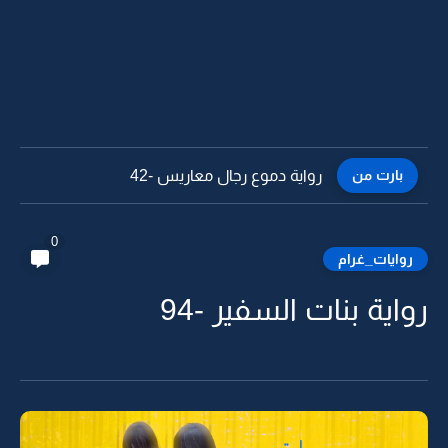
بارت من
رواية دموع رجال معاريس -41
0
روايات_غرام
رواية بنات السفير -94