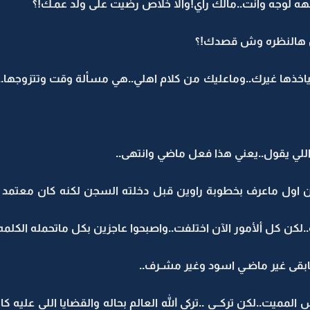
هه لوجه وانت..مالك رأي!والا خلاص رضيت على ولد عمـك!؟
ن هالنظره وش قصدك!؟
بياخذها غيرك..وماعليك من كلام اهلي..هي مسألة وقت وتتزوجها
اللي يقول..يعني هذا فعل ماضي وانتهى..
ن اول ماعرف بخطوبة راوين قبل دخلته السجن لكنه كان معتمد على
.لكن كل ألأمور الآن اختلفت..واصبحوا عاجزين بكل ماتحمله الكلمه
ابقى غير ماضـي اسود وغير مشـرف..
مميت..لكن تركــي ..تركي الله العالم بحاله والقضايا اللي عليه