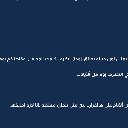
ه يمثـل لون حياته بطلق زوجتي بكـره ..كلمت المحامي..وكلها كم يوم
 التصـرف يوم من ألأيام...
ألأيام على هالقرار.. لين متى بتظل معلقـه..انا لازم اطلقها..