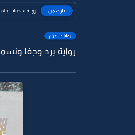
بارت من
رواية سجينات خلف 
روايات_غرام
رواية برد وجفا ونسمة 