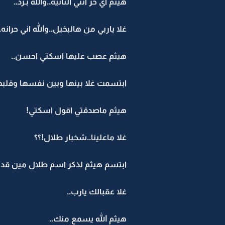
هيثم اي حرّ انتي الثانيه..والله بـرد..
غلا ياربي من هالبخيل..والله اني حرانه.
هيثم عصب عليها اسكتي احسن..
ابتسمت غلا بينها وبين نفسها وقلبها
هيثم ماصدقتي اقول اسكتي!
غلا ماعلينا..شخبار طلال!؟؟
ابتسم هيثم لذكر اسم طلال مين قده..
غلا عقبالك يارب..
هيثم الله يسمع منك..