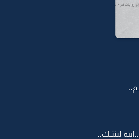
م..
ه لبنتــك..