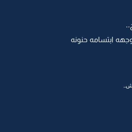
.
بوجهه ابتسامه حنونه
ش..