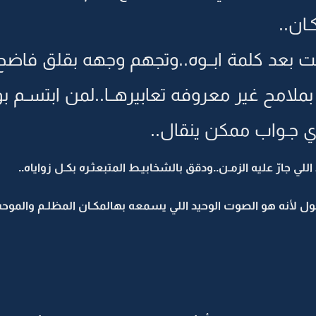
ان..
 بعد كلمة ابــوه..وتجهم وجهه بقلق فاضح.
بملامح غير معروفه تعابيرهــا..لمن ابتسـم 
أي جـواب ممكن ينقال..
لي جارّ عليه الزمـن..ودقق بالشخابيـط المتبعثـره بكـل زواياه..
 لأنه هو الصوت الوحيد اللي يسمعه بهالمكـان المظلـم والموح