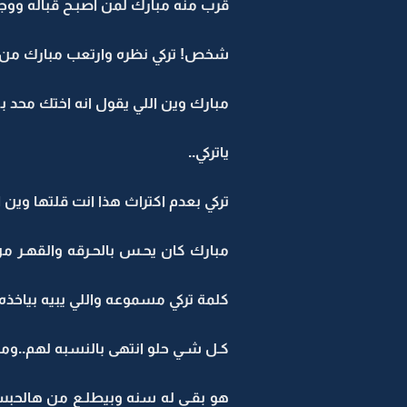
قرب منه مبارك لمن اصبـح قباله ووج
شخص! تركي نظره وارتعب مبارك م
مبارك وين اللي يقول انه اختك محد 
ياتركي..
تركي بعدم اكتراث هذا انت قلتها وين 
مبارك كان يحـس بالحـرقه والقهـر م
كلمة تركي مسموعه واللي يبيه بياخذه.
كـل شـي حلو انتهى بالنسبه لهم..وم
هو بقـى له سنه وبيطلـع من هالحبس ال