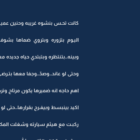
كانت تحـس بنشوه غريبه وحنين عميــق
اليـوم بتزوره وبتروي ضماها بشوف
وبينه..بتنتظره وبتبتدي حياه جديده معا
وحتى لو عاند..وصدّ..وجفا معها بتـرضـى
اهم حاجه انه ضميرها يكون مرتاح وترجع
اكيد بينبسط وبيفـرح بقرارها..حتى لو م
ركبـت مع هيثم سيارته وشغلت المكيف