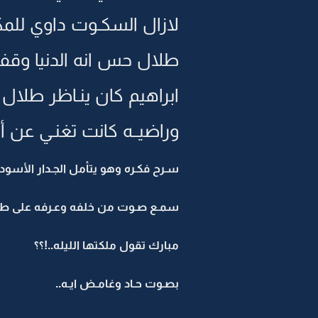
لازال السكـوت داوي للمكـ
طلال حس انه الدنيا وقفت
ابراهيم كان ينـاظر طلال 
وراضيــه كانت تغنـي عن 
سـرح فكـره وهو يتأمل الجـدار الأسود ال
سمـع صـوت من خلفه وعـرفه على طول
مبارك تقول ملكتها الليله..!؟؟
بصـوت حـاد وغامـض ايـه..