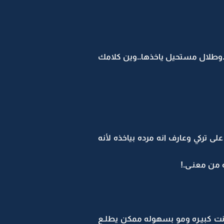
..وطلال مستحيل ياخذها..وين كلامك
 تركي وعارف انه مرده بياخذه لأنه
 من معنـى.!
 كانت كبيـره ومو بسهوله ممكن يطلـع