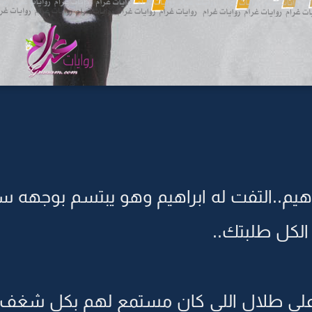
ابراهيم..التفت له ابراهيم وهو يبتسم بوجهه س
لكل طلبتك..
ى طلال اللي كان مستمع لهم بكل شغف..ابي