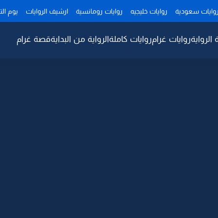
وايات سعودية
روايات خليجيه
روايات رومانسية
ارشيف الروايات
يوم ال
 الرواية
روايات غرام
روايات كاملة
الرواية من البداية
قصة غرام