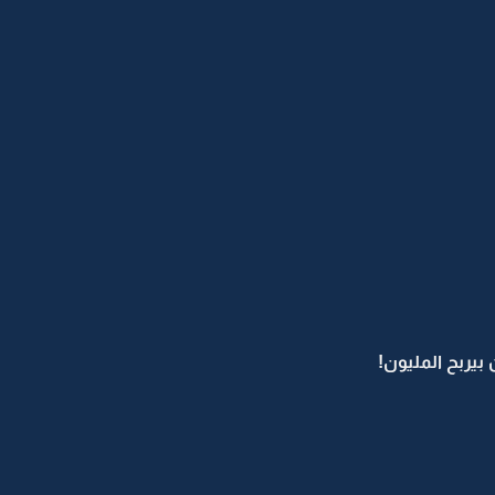
بيربح المليون!