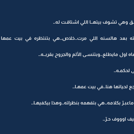
 وهي تشوف بيتهــا اللي اشتاقـت له..
ته بعد هالسنه اللي مرت..خلاص..هي بتنتظره في بيت عمها 
ه اول مايطلع..وبتنسـى الألم والجروح بقربــه..
 لحكمـه..
 لحياتها هنا..في بيت عمهـا..
اعبـرّ بكلامه..هي بتفهمه بنظراته..وهذا بيكفيهـا..
 اوووف حـرّ..