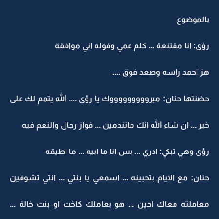
بالموضوع
رؤى: انا مقتنعة ... كلم عمي وقوله اني موافقة
هز احمد راسه وصعد فوق ....
حضنتها حنان: مبروووووووووك يا رؤى .... الله يتمم لك على
خير ... ان شاء الله انك ماتندمين ... فواز رجال والنعم فيه
رؤى وهي تبكي: ادري ... بس انا ما ابيه ... ما اطيقه
حنان: مع الايام بتحبينه ... اسمعي يا بنتي ... انتي تشوفين
معاملته معاك احين ... هو يعاملك كاخت او بنت خالة ...