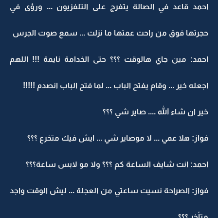
احمد قاعد في الصالة يتفرج على التلفزيون ... ورؤى في
حجرتها فوق من راحت عمتها ما نزلت ... سمع صوت الجرس
احمد: مين جاي هالوقت ؟؟؟ حتى الخدامة نايمة !!! اللهم
اجعله خير ... وقام يفتح الباب ... لما فتح الباب انصدم !!!!!
خير ان شاء الله .... صاير شي ؟؟؟
فواز: هلا عمي ... لا موصاير شي ... ايش فيك متخرع ؟؟؟
احمد: انت شايف الساعة كم ؟؟؟ ولا مو لابس ساعة؟؟؟
فواز: الصراحة نسيت ساعتي من العجلة ... ليش الوقت واجد
متأخر ؟؟؟