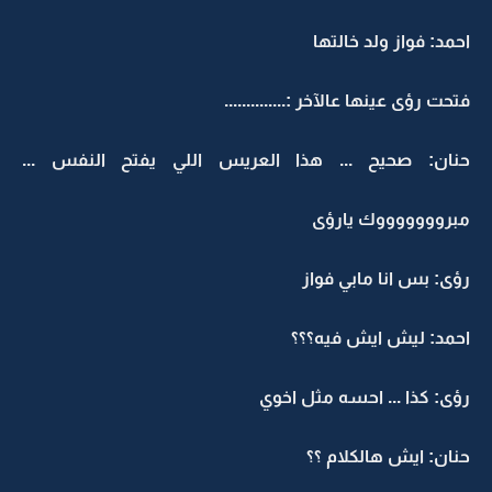
احمد: فواز ولد خالتها
فتحت رؤى عينها عالآخر :..............
حنان: صحيح ... هذا العريس اللي يفتح النفس ...
مبروووووووك يارؤى
رؤى: بس انا مابي فواز
احمد: ليش ايش فيه؟؟؟
رؤى: كذا ... احسه مثل اخوي
حنان: ايش هالكلام ؟؟