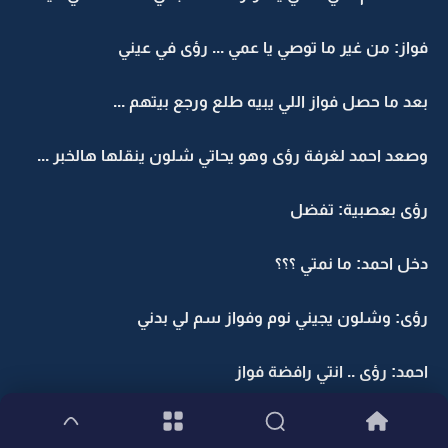
فواز: من غير ما توصي يا عمي ... رؤى في عيني
بعد ما حصل فواز اللي يبيه طلع ورجع بيتهم ...
وصعد احمد لغرفة رؤى وهو يحاتي شلون ينقلها هالخبر ...
رؤى بعصبية: تفضل
دخل احمد: ما نمتي ؟؟؟
رؤى: وشلون يجيني نوم وفواز سم لي بدني
احمد: رؤى .. انتي رافضة فواز
هنا تحكمت رؤى باعصابها: لا ... من قال ؟؟؟