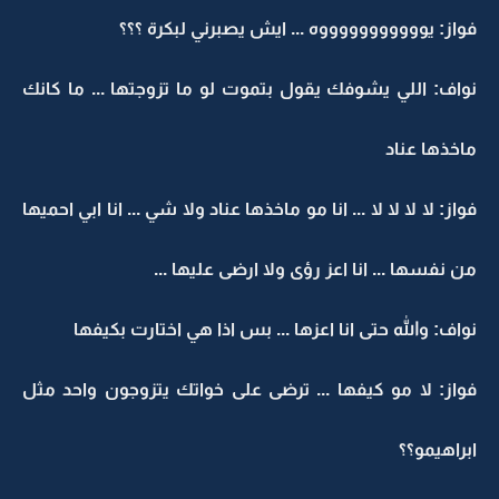
فواز: يوووووووووووه ... ايش يصبرني لبكرة ؟؟؟
نواف: اللي يشوفك يقول بتموت لو ما تزوجتها ... ما كانك
ماخذها عناد
فواز: لا لا لا لا ... انا مو ماخذها عناد ولا شي ... انا ابي احميها
من نفسها ... انا اعز رؤى ولا ارضى عليها ...
نواف: والله حتى انا اعزها ... بس اذا هي اختارت بكيفها
فواز: لا مو كيفها ... ترضى على خواتك يتزوجون واحد مثل
ابراهيمو؟؟