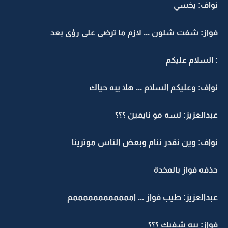
نواف: يخسي
فواز: شفت شلون ... لازم ما ترضى على رؤى بعد
: السلام عليكم
نواف: وعليكم السلام ... هلا يبه حياك
عبدالعزيز: لسه مو نايمين ؟؟؟
نواف: وين نقدر ننام وبعض الناس موترينا
حذفه فواز بالمخدة
عبدالعزيز: طيب فواز ... اممممممممممممم
فواز: يبه شفيك ؟؟؟