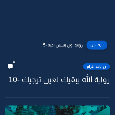
بارت من
رواية اول انسان احبه -4
0
روايات_غرام
رواية الله يبقيك لعين ترجيك -10