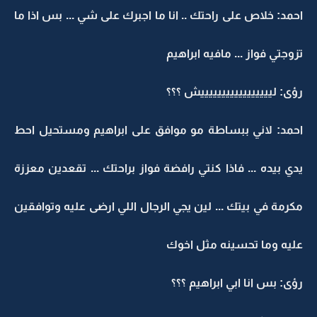
احمد: خلاص على راحتك .. انا ما اجبرك على شي ... بس اذا ما
تزوجتي فواز ... مافيه ابراهيم
رؤى: ليييييييييييييييييش ؟؟؟
احمد: لاني ببساطة مو موافق على ابراهيم ومستحيل احط
يدي بيده ... فاذا كنتي رافضة فواز براحتك ... تقعدين معززة
مكرمة في بيتك ... لين يجي الرجال اللي ارضى عليه وتوافقين
عليه وما تحسينه مثل اخوك
رؤى: بس انا ابي ابراهيم ؟؟؟