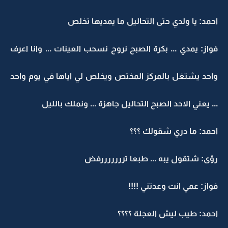
احمد: يا ولدي حتى التحاليل ما يمديها تخلص
فواز: يمدي ... بكرة الصبح نروح نسحب العينات ... وانا اعرف
واحد يشتغل بالمركز المختص ويخلص لي اياها في يوم واحد
... يعني الاحد الصبح التحاليل جاهزة ... ونملك بالليل
احمد: ما دري شقولك ؟؟؟
رؤى: شتقول يبه ... طبعا ترررررررفض
فواز: عمي انت وعدتني !!!!
احمد: طيب ليش العجلة ؟؟؟؟