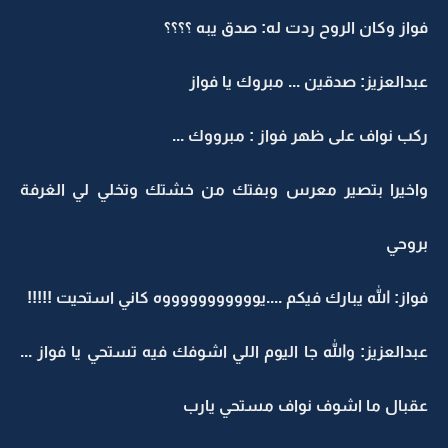
فواز وكان الروح ردت له: صدق يبه ؟؟؟؟
عبدالعزيز: صدقين ... مبروك يا فواز
ركب نواف على ظهر فواز : مبرووك ...
واخيرا بتصير معرس وبفتك من خشتك وتخلي لي الغرفة
بروحي
فواز: الله يبارك فيكم ....يوووووووووووه كاني استحيت !!!!!
عبدالعزيز: والله جا اليوم اللي اشوفك فيه تستحي يا فواز ...
عقبال ما اشوف نواف مستحي يارب