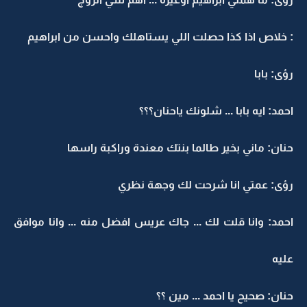
: خلاص اذا كذا حصلت اللي يستاهلك واحسن من ابراهيم
رؤى: بابا
احمد: ايه بابا ... شلونك ياحنان؟؟؟
حنان: ماني بخير طالما بنتك معندة وراكبة راسها
رؤى: عمتي انا شرحت لك وجهة نظري
احمد: وانا قلت لك ... جاك عريس افضل منه ... وانا موافق
عليه
حنان: صحيح يا احمد ... مين ؟؟