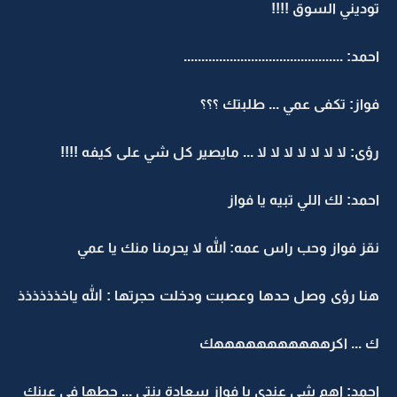
توديني السوق !!!!
احمد: .............................................
فواز: تكفى عمي ... طلبتك ؟؟؟
رؤى: لا لا لا لا لا لا لا ... مايصير كل شي على كيفه !!!!
احمد: لك اللي تبيه يا فواز
نقز فواز وحب راس عمه: الله لا يحرمنا منك يا عمي
هنا رؤى وصل حدها وعصبت ودخلت حجرتها : الله ياخذذذذذذ
ك ... اكرهههههههههههك
احمد: اهم شي عندي يا فواز سعادة بنتي ... حطها في عينك