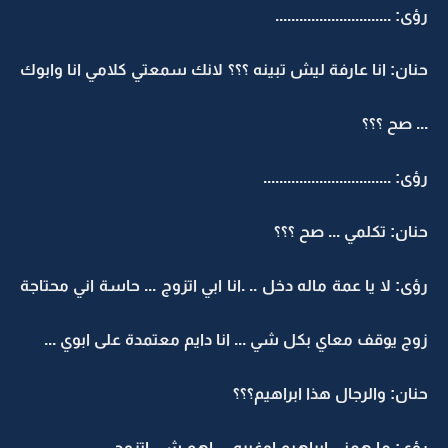
رؤى: .............................
حنان: انا عارفة ليش تبينه ؟؟؟ لانك سمعتي كلامي انا وابوك
... صح ؟؟؟
رؤى: ................................
حنان: تكلمي ... صح ؟؟؟
رؤى: لا يا عمة ماله دخل .. .انا ابي اتزوج ... حاسة اني محتاجة
زوج يوقف معاي بكل شي ... انا دايم معتمدة على ابوي ...
حنان: والرجال هذا ابراهيم؟؟؟
رؤى: ما همني ابراهيم اوغيره ... اهم شي اتزوج