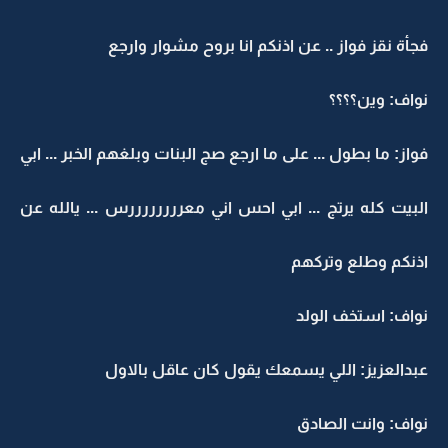
فجأة نقز فواز .. عن اذنكم انا بروح مشوار وارجع
نواف: وين؟؟؟؟
فواز: ما بطول ... على ما ارجع صج البنات وبلغهم الخبر ... ابي
البيت كله يرتج ... ابي احس اني معررررررررس ... يالله عن
اذنكم وطلع وتركهم
نواف: استخف الولد
عبدالعزيز: اللي يسمعك يقول كان عاقل بالاول
نواف: وانت الصادق