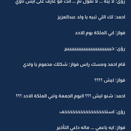
رؤى: لا يبه ... لا تقول تم ... انت مو عارف على ايش ناوي
احمد: لك اللي تبيه يا ولد عبدالعزيز
فواز: ابي الملكة يوم الاحد
رؤى: خيييييييييييييييييييييييييير
قام احمد ومسك راس فواز: شكلك محموم يا ولدي
فواز: ليش ؟؟؟؟
احمد: شنو ليش ؟؟؟ اليوم الجمعة وتبي الملكة الاحد ؟؟؟
رؤى: استخخخخخخخخخخخخخخخخف
فواز: ايه ياعمي ... ماله داعي التأخير