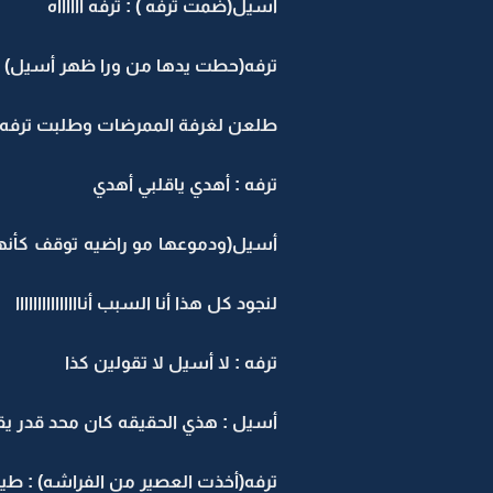
أسيل(ضمت ترفه ) : ترفه آآآآآآه
ترفه(حطت يدها من ورا ظهر أسيل) : خ
طلعن لغرفة الممرضات وطلبت ترفه
ترفه : أهدي ياقلبي أهدي
أسيل(ودموعها مو راضيه توقف كأنها
لنجود كل هذا أنا السبب أنااااااااااااااا
ترفه : لا أسيل لا تقولين كذا
أسيل : هذي الحقيقه كان محد قدر يق
ترفه(أخذت العصير من الفراشه) : 