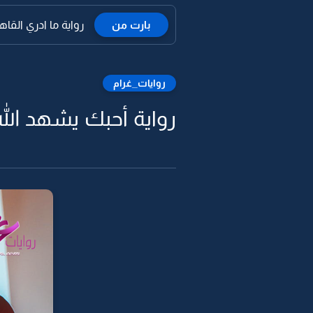
بارت من
رواية ما ادري القاه
روايات_غرام
رواية أحبك يشهد الله 