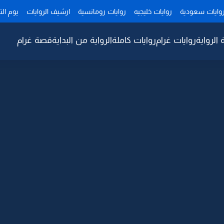
وايات سعودية
روايات خليجيه
روايات رومانسية
ارشيف الروايات
يوم ال
 الرواية
روايات غرام
روايات كاملة
الرواية من البداية
قصة غرام