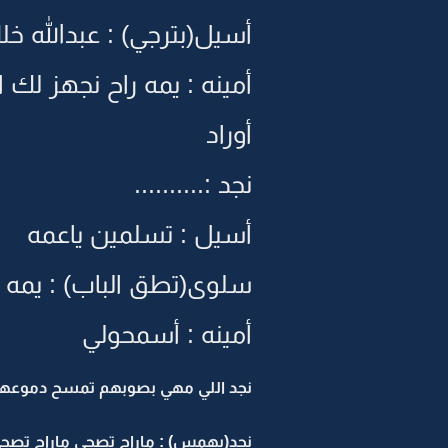
أسيل(بترجي) : عبدالله خل
أمينه : يمه راح نجهز لك ا
أوراد
نجد :..........
أسيل : تسلمين ياعمه
سلوى(تطق الباب) : يمه 
أمينه : أسمحولي
نجد اللي مهي بصوبهم تمسح دموعها ا
نجد(بهمس) : ماراح تصحى ماراح تصح