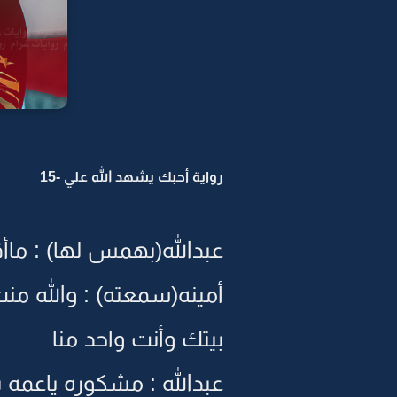
رواية أحبك يشهد الله علي -15
عبدالله(بهمس لها) : ماأ
أمينه(سمعته) : والله من
بيتك وأنت واحد منا
عبدالله : مشكوره ياعمه 