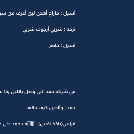
أسيل : ماراح أهدى لين أعرف من سوى
ترفه : شربي أرجوك شربي
أسيل : حاضر
في شركة حمد اللي وصل بالليل ولا عر
حمد : وألحين كيف حالها
فراس(ياخذ نفس) : آآآآآآه ياحمد على ح