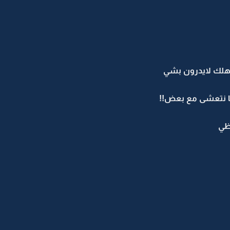
هلك لايدرون بشي
اننا نتعشى مع بعض!!
ظي