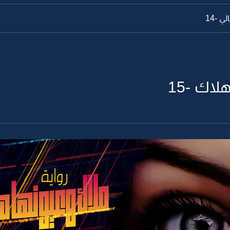
ي -14
اك -15