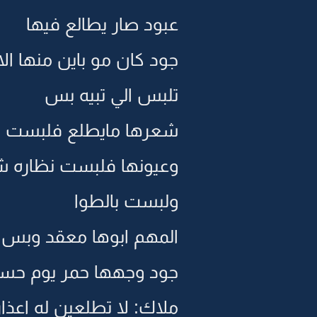
عبود صار يطالع فيها
جود كان مو باين منها ال
تلبس الي تبيه بس
شعرها مايطلع فلبست 
وعيونها فلبست نظاره ش
ولبست بالطوا
المهم ابوها معقد وبس
جود وجهها حمر يوم حست
ملاك: لا تطلعين له اعذار.