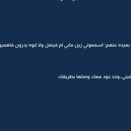
بعيده عنهم: اسمعوني زين مابي ام فيصل ولا ابوه يدرون فاهمين 
يني..وخذ جود معك وصلها بطريقك