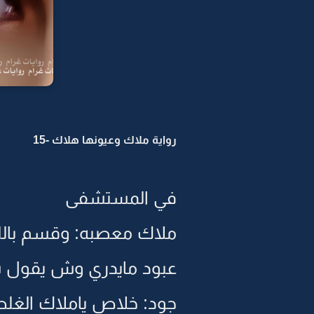
رواية ملاك وعيونها هلاك -15
في المستشفى
ملاك معصبه: وقسم بالله 
عبود مايدري وش يقول 
جود: خلاص ياملاك الغلط