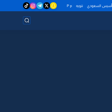
تأسيس السعودي
تنويه
P p