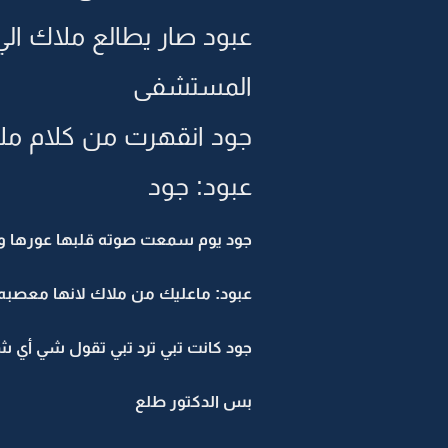
عبود صار يطالع ملاك الي
المستشفى
جود انقهرت من كلام مل
عبود: جود
جود يوم سمعت صوته قلبها عورها وم
عبود: ماعليك من ملاك لانها معصبه ا
جود كانت تبي ترد تبي تقول شي أي 
بس الدكتور طلع