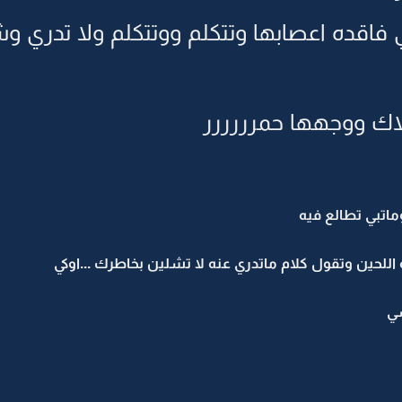
 فاقده اعصابها وتتكلم ووتتكلم ولا تدري 
اك ووجهها حمرررررر
اتبي تطالع فيه
للحين وتقول كلام ماتدري عنه لا تشلين بخاطرك ...اوكي
شي