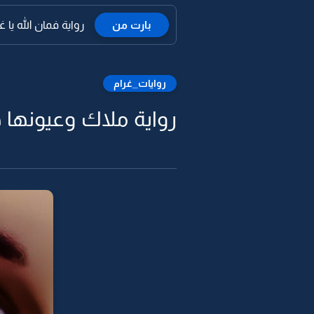
بارت من
رواية فمان الله يا غال
روايات_غرام
رواية ملاك وعيونها هل