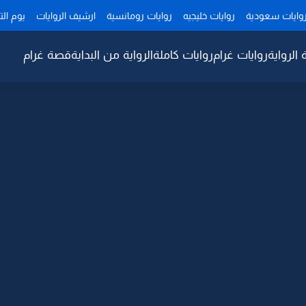
وايات سعودية
روايات خليجيه
روايات رومانسية
ارشيف الروايات
يوم ال
 الرواية
روايات غرام
روايات كاملة
الرواية من البداية
قصة غرام