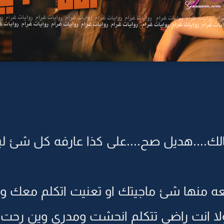
قالك....هديل صح....على كذا عارفه كل شئ
عه منها شئ ماجيتك او تعنيت اتكلم معك 
لا انت راضي تتكلم انحشت ومدري وين رحت.