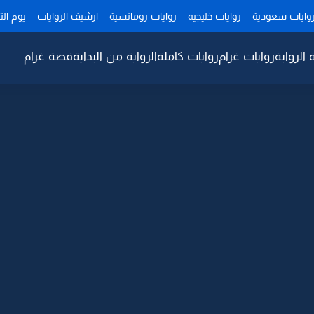
وايات سعودية
روايات خليجيه
روايات رومانسية
ارشيف الروايات
يوم ال
 الرواية
روايات غرام
روايات كاملة
الرواية من البداية
قصة غرام