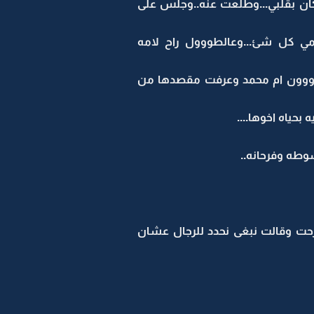
مكان بقلبي...وطلعت عنه..وجلس على
مي كل شئ...وعالطووول راح لامه
نوووون ام محمد وعرفت مقصدها من
حياه اخوها....
طه وفرحانه..
رحت وقالت نبغى نحدد للرجال عشان