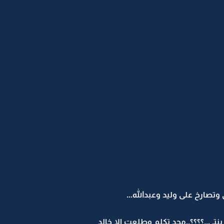
تصارخ على وليد وعبدالله...
ي..؟؟؟؟..محد تكلم وطلعت الا خالد