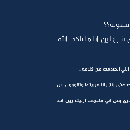
مسويه؟؟
 لين انا مااتاكد..الله
اللي انصدمت من كلامه ..
ك هذي بنتي انا مربيتها وتقووول عن
ادري بس اني ماعرفت اربيك زين..احد