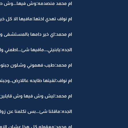
ام محمد منصدمه:وش فيها...وش صاي
ام نواف تهدي اختها:مافيها الا كل خ
ام محمد:اي خير دامها بالمستشفى وبت
الجده:يابنيتي...مافيها شئ...اطمني وا
ام محمد:طيب فهموني وشلون جبتوها 
ام نواف:لقيتها طايحه عاللارض..وجبتها
ام محمد:ليش وش فيها وش قايلين ل
الجده:ماقلنا شئ...بس تكلمنا عن زواج
ام محمد:معقوله كل هذا عشان الزواج