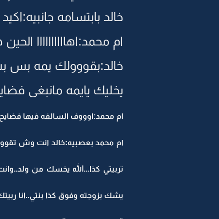
خالد بابتسامه جانبيه:اكيد
ام محمد:اهاااااااااا ال
خالد:بقووولك يمه بس بشر
يخليك يايمه مانبغى فضايح
ام محمد:اوووف السالفه فيها فضايح.
ام محمد بعصبيه:خالد انت وش تقوووول
تربيتي كذا...الله يخسك من ولد..وان
يشك بزوجته وفوق كذا بنتي..انا رب