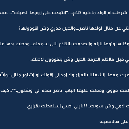
شرط..دام الولد ماعليه كلام...."انتبهت على زوجها الضيقه"....
ي عن منال لولدها ناصر...والحين مدري وش اقووولها؟
مكانها وتوها نازله وانصدمت بالكلام اللي سمعته...وحطت يدها على
قبل مااكلم الحرمه..الحين وش بتقووول لاختك..
ت معها..انشغلنا بالعزاء ولا امداني اقولك او اشاور منال...والله 
 فووق وقفلت عليها الباب ناصر تقدم لي وشلون.؟؟..كيف ي
لت لامي وش سويت..؟؟ياربي احس استعجلت بقراري
على هالمصيبه