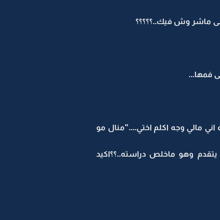
عسى ماشر وش فيك..؟؟؟؟؟
 فمها...
اني مالي وجه اكلم اختي...."منال مو
تقدم وهو ماخلص دراسته..؟؟اكيد