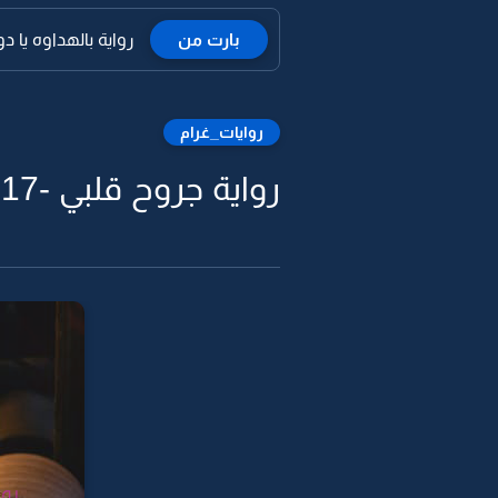
بارت من
رواية بالهداوه يا دو
روايات_غرام
رواية جروح قلبي -17