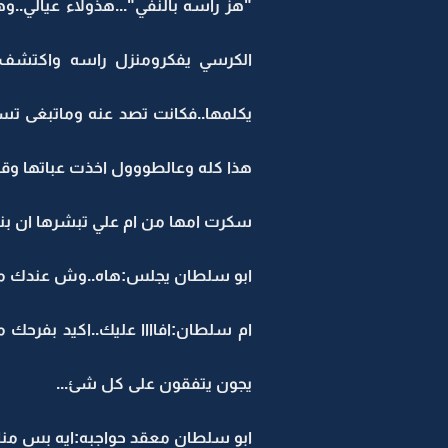
"هز راسه بالنفي"...هذولاء عيالي..
الكرسي يفكرومنزل راسه واكتشف ا
يكلمها..فكانت تصد عنه وماتبغى ت
هذا كله وعالطووول اخذت عباتها وقال
سكرت امها من ام علي تبشرها ان ب
ابو سلطان يجلس:هاه..وش عندك مبس
ام سلطان:افاااا عليك..اكيد بفرحك
يجون يتفقون على كل شئ...
ابو سلطان معقد حواجبه:ايه بس من