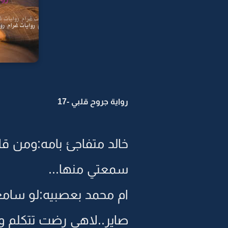
رواية جروح قلبي -17
خالد متفاجئ بامه:ومن 
سمعتي منها...
ام محمد بعصبيه:لو سام
صاير..لاهي رضت تتكلم و