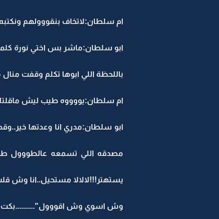
ام سلطان:لاتخاف بنقووولهم ونكتبه 
ابو سلطان:ماشر بس اختي نورة كلمتن
باللحظة اللي ابوها تكلم وقفت منال 
ام سلطان:يووووه طيب ليش ماقلتلي 
ابو سلطان:مدري انا وعدتها خير..وقصر
مصدقه اللي تسمعه عالطووول طلعت
يستهتر!!!لالالا مستحيل..انا وش ق
وش اسوي وش اقووول"..........بكت 