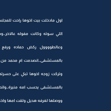
اول مادخلت بيت اخوها راحت للمجل
اللي سوته وكانت مفوله عالاخر..
وعالطوووول ركض حماده ورفع ا
بالمستشفى..انصدمت ام محمد من ا
وتركت زوجه اخوها تبكي على حسرته
بالمستشفى يحسب امه منيرة..واتصل
ووصلها لغرفه هديل ولقت امها واخته