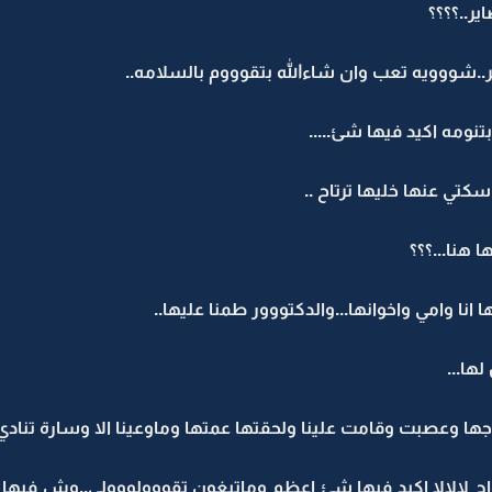
ر..؟؟؟؟
ير..شووويه تعب وان شاءالله بتقوووم بالسلامه..
نومه اكيد فيها شئ.....
سكتي عنها خليها ترتاح ..
هنا...؟؟؟
 انا وامي واخوانها...والدكتووور طمنا عليها..
ها...
ها وعصبت وقامت علينا ولحقتها عمتها وماوعينا الا وسارة تنادي و
 لالالا اكيد فيها شئ اعظم وماتبغون تقووولووولي..وش فيها بنت