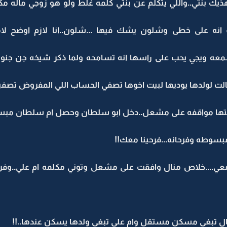
وهذيك بنتي..واللي يتكلم عن بنتي كلمه غلط ولو هو زوجي ماله 
نه على خطى وشلون يشك فيها ...شلون..انا لازم اوضح لا
سمعه ويجي يحب على راسها انه تسامحه ولما ذكر شيخه جن ج
ت لولدها يوديها لبيت اخوها تصفي الحساب اللي المفروض تصفيه ب
نتها مواقفه على مشعل..دخل ابو سلطان وحصل ام سلطان مبسو
وطه وفرحانه...فرحينا معك!!
 معي....خلاص منال وافقت على مشعل وتوني مكلمه ام علي..وف
ال تبغى مسكن مستقل وام علي تبغى ولدها يسكن عندها..!!