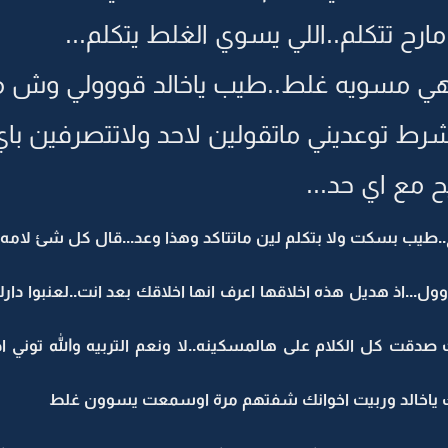
 مارح تتكلم..اللي يسوي الغلط يتكلم...
حين هي مسويه غلط..طيب ياخالد قووولي وش 
ط توعديني ماتقولين لاحد ولاتتصرفين باي شئ
 مع اي حد...
.طيب بسكت ولا بتكلم لين ماتتاكد وهذا وعد...قال كل شئ لامه 
...اذ هديل هذه اخلاقها اعرف انها اخلاقك بعد انت..لعنبوا دار
ت صدقت كل الكلام على هالمسكينه..لا ونعم التربيه والله توني 
يتك ياخالد وربيت اخوانك شفتهم مرة اوسمعت يسوون غلط