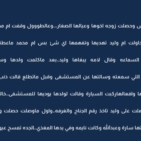
س وحصلت زوجه اخوها وعيالها الصغار...وعالطووول وقفت ام مح
وحاولت ام وليد تهديها وتفهمها اي شئ بس ام محمد ماعطته
لسماعه وقال لامه يبغاها وليد..بعد ماكلمت ولدها و
للي سمعته وسالتها عن المستشفى وقبل ماتطلع قالت ذنب ه
ا وافعالهاركبت السيارة وقالت لولدها يوديها للمستشفى..خال
ت على وليد تاخذ رقم الجناح والغرفه..واول ماوصلت حصلت ولي
ا سارة وعبدالله وكانت نايمه وفي يدها المغذي..الجده تمسح عي