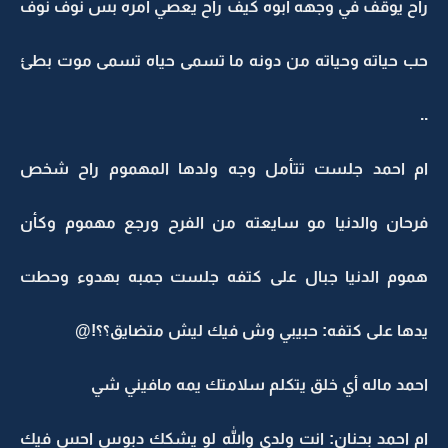
راح يوقف في وجهه ابوه كيف راح يعصي امره بس نوف نوف
حب حياته وحياته من دونه ما تسمى حياه تسمى موت بطئ
..
ام احمد جلست تتأمل وجه ولدها المهموم راح شخص
فرحان والدنيا مو سايعته من الفرح ورجع مهموم وكأن
هموم الدنيا جبال على كتفه جلست جمبه بهدوء وحطت
يدها على كتفه: حبيبي وش فيك ليش متضايق؟؟!@
احمد ماله أي خلق يتكلم سلامتك يمه مافيني شي
ام احمد بحنان: انت ولدي والله لو يشكك دبوس احس فيك