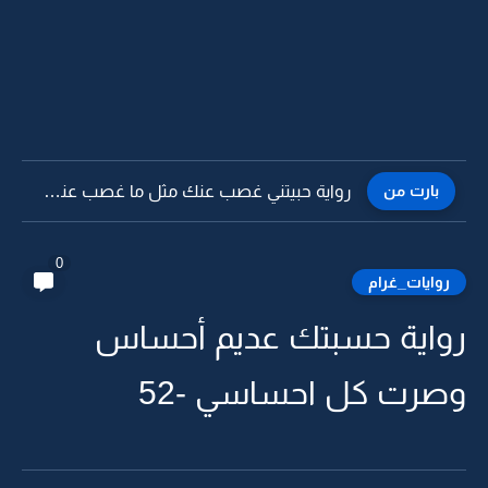
بارت من
رواية حبيتني غصب عنك مثل ما غصب عني حبيتك 10
0
روايات_غرام
رواية حسبتك عديم أحساس
وصرت كل احساسي -52