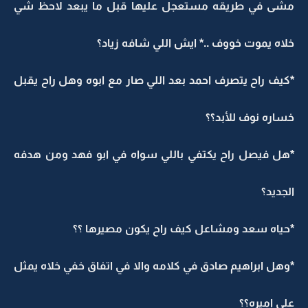
مشى في طريقه مستعجل عليها قبل ما يبعد لاحظ شي
خلاه يموت خووف ..* ايش اللي شافه زياد؟
*كيف راح يتصرف احمد بعد اللي صار مع ابوه وهل راح يقبل
خساره نوف للأبد؟؟
*هل فيصل راح يكتفي باللي سواه في ابو فهد ومن هدفه
الجديد؟
*حياه سعد ومشاعل كيف راح يكون مصيرها ؟؟
*وهل ابراهيم صادق في كلامه والا في اتفاق خفي خلاه يمثل
على اميره؟؟