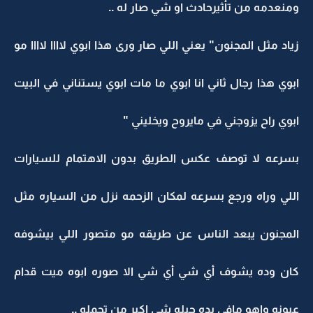
ومنعدمه من تأثيرحادث او شي صار له ..
زياد مثل المجنون" يعني اللي صار ورى هذا ابوي لاااا لاااا مو
ابوي هذا رجال ثاني انا ابوي ما مات ابوي يستناني في البيت
ابوي راح يزوجني في مايروح ويخليني "
بسرعه لا توصف عكس الطريق بدون الاهتمام للسيارات
اللي وراه ورجع بسرعه لمكان الزحمه نزل من السياره مثل
المجنون يبعد الناس عن طريقه مو متصور اللي بيشوفه
كان وده يشوف أي شي أي شي الا صوره ابوه ميت قدام
عيونه واهو مافي يده حيله شي اكبر من تحمله ,,