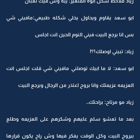
زياد ملاحظ شكل ابوه المتغير: يبه وش فيك تعبان
ابو سعد يقاوم ويحاول يخلي شكله طبيعي:مافيني شي
بس انا برجع البيت فيني النوم الحين انت اجلس
زياد: تبيني اوصلك؟؟!
ابو سعد: لا ما ابيك توصلني مافيني شي قلت اجلس انت
العزيمه عزيمتك وانا بروح اعتذر من الرجال وبرجع البيت
زياد مو مرتاح: براحتك..
بعد ما تعشو سلم عليهم وشكرهم على العزيمه وطلع
بيروح البيت وكل الوقت يفكر فيها وش راح يكون قرارها