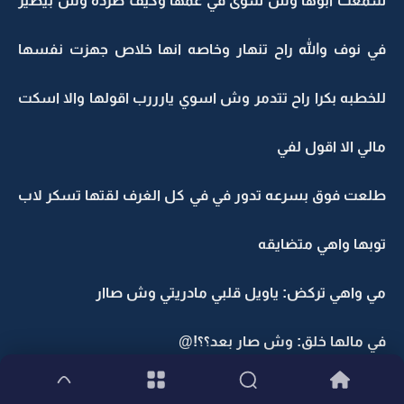
سمعت ابوها وش سوى في عمها وكيف طرده وش بيصير
في نوف والله راح تنهار وخاصه انها خلاص جهزت نفسها
للخطبه بكرا راح تتدمر وش اسوي يارررب اقولها والا اسكت
مالي الا اقول لفي
طلعت فوق بسرعه تدور في في كل الغرف لقتها تسكر لاب
توبها واهي متضايقه
مي واهي تركض: ياويل قلبي مادريتي وش صاار
في مالها خلق: وش صار بعد؟؟!@
مي بضيقه: ابوي تتطاق مع عمي عبد الله وقال لاحمد انه