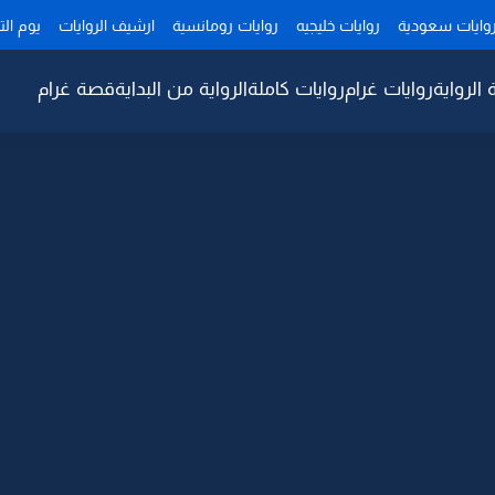
وايات سعودية
روايات خليجيه
روايات رومانسية
ارشيف الروايات
يوم ال
 الرواية
روايات غرام
روايات كاملة
الرواية من البداية
قصة غرام