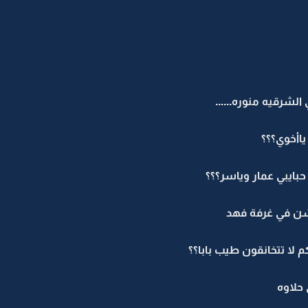
لشرقيه منوره......
اأخوي؟؟؟
حبايبي عمار وياسر؟؟؟
شن في غرفة فهد
 لا تتخانقون طيب بابا؟؟
حلاوه