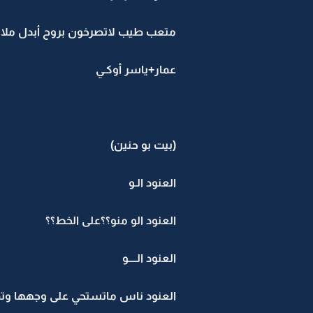
متعب طيب لاتصرخون بروح أبدل ملاب
عمار+ياسر أوكـي
(بيت بو حنين)
العنود الـو
العنود الو منو؟؟على الخط؟؟
العنود الــــو
العنود ناس ماتستحي على وجهها وت