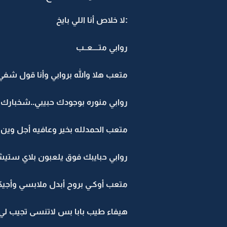
:لا خلاص أنا اللي بايخ
روابي متــــعــب
متعب هلا والله بروابي وأنا قول شفي ا
روابي منوره بوجودك حبيبي..شخبارك ي
متعب الحمدلله بخير وعافيه أجل وين 
روابي حبايبك فوق يلعبون بلاي ستي
متعب أوكـي بروح أبدل ملابسي وأجيكم
هيفاء طيب بابا بس لاتنسى تجيب لي 