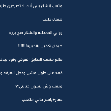
متعب انشاء بس أنت لا تصيحين طي
هيفاء طيب
روابي الحمدلله والشكر صج بزره
هيفاء تكفين يالكبيره!!!!!!!
طلع متعب الطابق الفوقي وتوه بيدخ
فهد على طول مشى ودخل الغرفه وفت
متعب وش تسون حبايبي؟؟
عمار+ياسر خالـي متـعـب