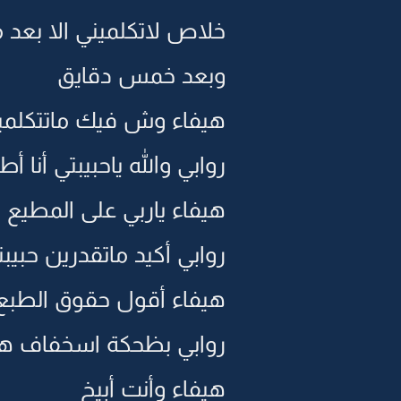
خلاص لاتكلميني الا بعد م
وبعد خمس دقايق
هيفاء وش فيك ماتتكلمي
روابي والله ياحبيبتي أنا 
هيفاء ياربي على المطيع أ
روابي أكيد ماتقدرين حبيبتي 
هيفاء أقول حقوق الطبع 
روابي بظحكة اسخفاف ها ه
هيفاء وأنت أبيخ