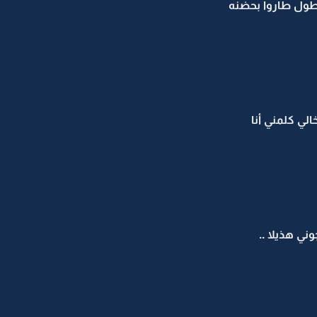
طول طاروا بحضنه
لي كلمني أنا
ني هذيلا ..