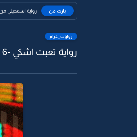
بارت من
رواية اسمحيلي من 
روايات_غرام
رواية تعبت اشكي -6