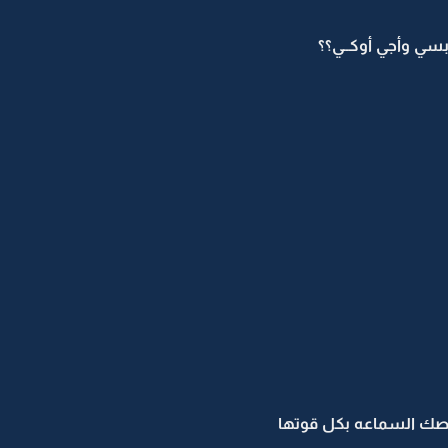
سي وأجي أوكــي؟؟
صك السماعه بكل قوتها