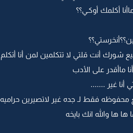
اأنا أكلمك أوكـي؟؟
ن؟؟أنخرستي؟؟
أطيع شورك أنت قلتي لا تتكلمين لمن أنا أتكلم
نا ماأقدر على الأدب
أنا غير .......
محفوظه فقط لـ جده غير لاتصيرين حراميه
ا ها والله انك بايخه